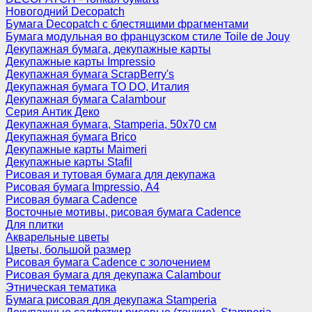
Новогодний Decopatch
Бумага Decopatch с блестящими фрагментами
Бумага модульная во французском стиле Toile de Jouy
Декупажная бумага, декупажные карты
Декупажные карты Impressio
Декупажная бумага ScrapBerry's
Декупажная бумага TO DO, Италия
Декупажная бумага Calambour
Серия Антик Деко
Декупажная бумага, Stamperia, 50х70 см
Декупажная бумага Brico
Декупажные карты Maimeri
Декупажные карты Stafil
Рисовая и тутовая бумага для декупажа
Рисовая бумага Impressio, А4
Рисовая бумага Cadence
Восточные мотивы, рисовая бумага Cadence
Для плитки
Акварельные цветы
Цветы, большой размер
Рисовая бумага Cadence c золочением
Рисовая бумага для декупажа Calambour
Этническая тематика
Бумага рисовая для декупажа Stamperia