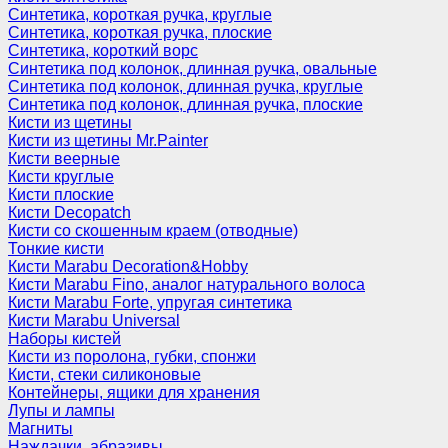
Синтетика, короткая ручка, круглые
Синтетика, короткая ручка, плоские
Синтетика, короткий ворс
Синтетика под колонок, длинная ручка, овальные
Синтетика под колонок, длинная ручка, круглые
Синтетика под колонок, длинная ручка, плоские
Кисти из щетины
Кисти из щетины Mr.Painter
Кисти веерные
Кисти круглые
Кисти плоские
Кисти Decopatch
Кисти со скошенным краем (отводные)
Тонкие кисти
Кисти Marabu Decoration&Hobby
Кисти Marabu Fino, аналог натурального волоса
Кисти Marabu Forte, упругая синтетика
Кисти Marabu Universal
Наборы кистей
Кисти из поролона, губки, спонжи
Кисти, стеки силиконовые
Контейнеры, ящики для хранения
Лупы и лампы
Магниты
Наждачки, абразивы