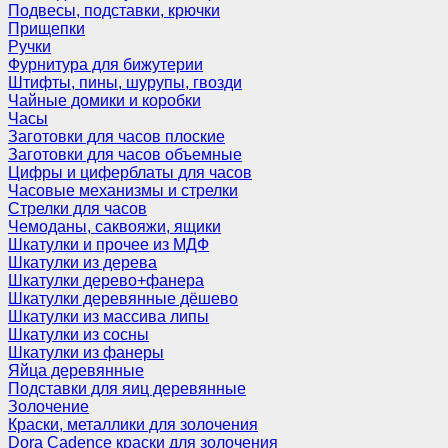
Подвесы, подставки, крючки
Прищепки
Ручки
Фурнитура для бижутерии
Штифты, пины, шурупы, гвозди
Чайные домики и коробки
Часы
Заготовки для часов плоские
Заготовки для часов объемные
Цифры и циферблаты для часов
Часовые механизмы и стрелки
Стрелки для часов
Чемоданы, саквояжи, ящики
Шкатулки и прочее из МДФ
Шкатулки из дерева
Шкатулки дерево+фанера
Шкатулки деревянные дёшево
Шкатулки из массива липы
Шкатулки из сосны
Шкатулки из фанеры
Яйца деревянные
Подставки для яиц деревянные
Золочение
Краски, металлики для золочения
Dora Cadence краски для золочения