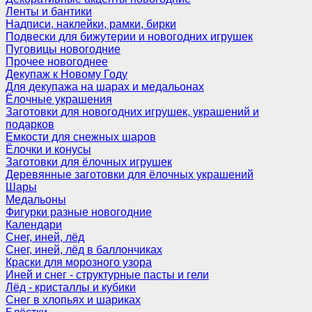
Ленты и бантики
Надписи, наклейки, рамки, бирки
Подвески для бижутерии и новогодних игрушек
Пуговицы новогодние
Прочее новогоднее
Декупаж к Новому Году
Для декупажа на шарах и медальонах
Ёлочные украшения
Заготовки для новогодних игрушек, украшений и
подарков
Емкости для снежных шаров
Ёлочки и конусы
Заготовки для ёлочных игрушек
Деревянные заготовки для ёлочных украшений
Шары
Медальоны
Фигурки разные новогодние
Календари
Снег, иней, лёд
Снег, иней, лёд в баллончиках
Краски для морозного узора
Иней и снег - структурные пасты и гели
Лёд - кристаллы и кубики
Снег в хлопьях и шариках