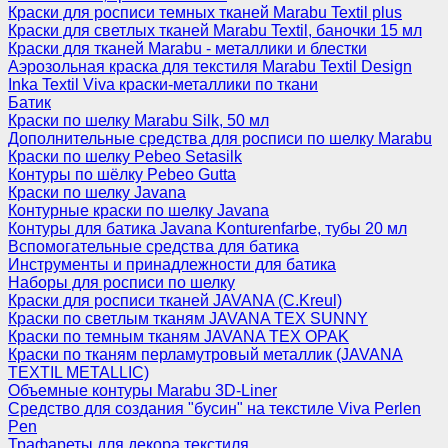
Краски для росписи темных тканей Marabu Textil plus
Краски для светлых тканей Marabu Textil, баночки 15 мл
Краски для тканей Marabu - металлики и блестки
Аэрозольная краска для текстиля Marabu Textil Design
Inka Textil Viva краски-металлики по ткани
Батик
Краски по шелку Marabu Silk, 50 мл
Дополнительные средства для росписи по шелку Marabu
Краски по шелку Pebeo Setasilk
Контуры по шёлку Pebeo Gutta
Краски по шелку Javana
Контурные краски по шелку Javana
Контуры для батика Javana Konturenfarbe, тубы 20 мл
Вспомогательные средства для батика
Инструменты и принадлежности для батика
Наборы для росписи по шелку
Краски для росписи тканей JAVANA (C.Kreul)
Краски по светлым тканям JAVANA TEX SUNNY
Краски по темным тканям JAVANA TEX OPAK
Краски по тканям перламутровый металлик (JAVANA
TEXTIL METALLIC)
Объемные контуры Marabu 3D-Liner
Средство для создания "бусин" на текстиле Viva Perlen
Pen
Трафареты для декора текстиля