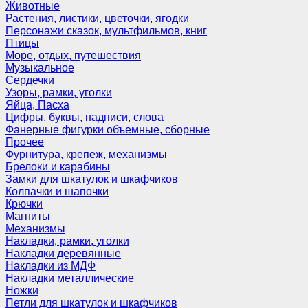
Животные
Растения, листики, цветочки, ягодки
Персонажи сказок, мультфильмов, книг
Птицы
Море, отдых, путешествия
Музыкальное
Сердечки
Узоры, рамки, уголки
Яйца, Пасха
Цифры, буквы, надписи, слова
Фанерные фигурки объемные, сборные
Прочее
Фурнитура, крепеж, механизмы
Брелоки и карабины
Замки для шкатулок и шкафчиков
Колпачки и шапочки
Крючки
Магниты
Механизмы
Накладки, рамки, уголки
Накладки деревянные
Накладки из МДФ
Накладки металлические
Ножки
Петли для шкатулок и шкафчиков