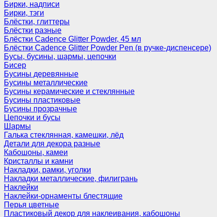
Бирки, надписи
Бирки, тэги
Блёстки, глиттеры
Блёстки разные
Блёстки Cadence Glitter Powder, 45 мл
Блёстки Cadence Glitter Powder Pen (в ручке-диспенсере)
Бусы, бусины, шармы, цепочки
Бисер
Бусины деревянные
Бусины металлические
Бусины керамические и стеклянные
Бусины пластиковые
Бусины прозрачные
Цепочки и бусы
Шармы
Галька стеклянная, камешки, лёд
Детали для декора разные
Кабошоны, камеи
Кристаллы и камни
Накладки, рамки, уголки
Накладки металлические, филигрань
Наклейки
Наклейки-орнаменты блестящие
Перья цветные
Пластиковый декор для наклеивания, кабошоны