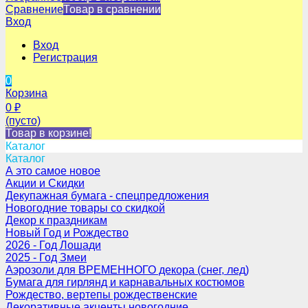
Сравнение
Товар в сравнении
Вход
Вход
Регистрация
0
Корзина
0
₽
(пусто)
Товар в корзине!
Каталог
Каталог
А это самое новое
Акции и Скидки
Декупажная бумага - спецпредложения
Новогодние товары со скидкой
Декор к праздникам
Новый Год и Рождество
2026 - Год Лошади
2025 - Год Змеи
Аэрозоли для ВРЕМЕННОГО декора (снег, лед)
Бумага для гирлянд и карнавальных костюмов
Рождество, вертепы рождественские
Декоративные акценты новогодние