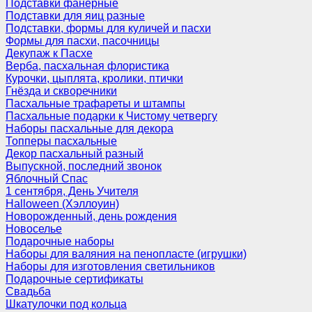
Подставки фанерные
Подставки для яиц разные
Подставки, формы для куличей и пасхи
Формы для пасхи, пасочницы
Декупаж к Пасхе
Верба, пасхальная флористика
Курочки, цыплята, кролики, птички
Гнёзда и скворечники
Пасхальные трафареты и штампы
Пасхальные подарки к Чистому четвергу
Наборы пасхальные для декора
Топперы пасхальные
Декор пасхальный разный
Выпускной, последний звонок
Яблочный Спас
1 сентября, День Учителя
Halloween (Хэллоуин)
Новорожденный, день рождения
Новоселье
Подарочные наборы
Наборы для валяния на пенопласте (игрушки)
Наборы для изготовления светильников
Подарочные сертификаты
Свадьба
Шкатулочки под кольца