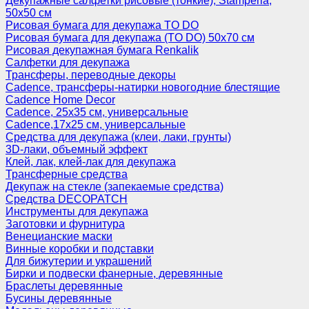
Декупажные салфетки рисовые (тонкие), Stamperia,
50х50 см
Рисовая бумага для декупажа TO DO
Рисовая бумага для декупажа (TO DO) 50х70 см
Рисовая декупажная бумага Renkalik
Салфетки для декупажа
Трансферы, переводные декоры
Cadence, трансферы-натирки новогодние блестящие
Cadence Home Decor
Cadence, 25х35 см, универсальные
Cadence,17х25 см, универсальные
Средства для декупажа (клеи, лаки, грунты)
3D-лаки, объемный эффект
Клей, лак, клей-лак для декупажа
Трансферные средства
Декупаж на стекле (запекаемые средства)
Средства DECOPATCH
Инструменты для декупажа
Заготовки и фурнитура
Венецианские маски
Винные коробки и подставки
Для бижутерии и украшений
Бирки и подвески фанерные, деревянные
Браслеты деревянные
Бусины деревянные