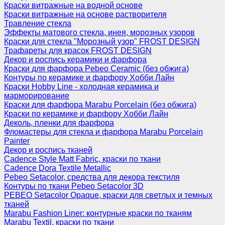
Краски витражные на водной основе
Краски витражные на основе растворителя
Травление стекла
Эффекты матового стекла, инея, морозных узоров
Краски для стекла "Морозный узор" FROST DESIGN
Трафареты для красок FROST DESIGN
Декор и роспись керамики и фарфора
Краски для фарфора Pebeo Ceramic (без обжига)
Контуры по керамике и фарфору Хобби Лайн
Краски Hobby Line - холодная керамика и
марморирование
Краски для фарфора Marabu Porcelain (без обжига)
Краски по керамике и фарфору Хобби Лайн
Деколь, пленки для фарфора
Фломастеры для стекла и фарфора Marabu Porcelain
Painter
Декор и роспись тканей
Cadence Style Matt Fabric, краски по ткани
Cadence Dora Textile Metallic
Pebeo Setacolor, средства для декора текстиля
Контуры по ткани Pebeo Setacolor 3D
PEBEO Setacolor Opaque, краски для светлых и темных
тканей
Marabu Fashion Liner: контурные краски по тканям
Marabu Textil, краски по ткани