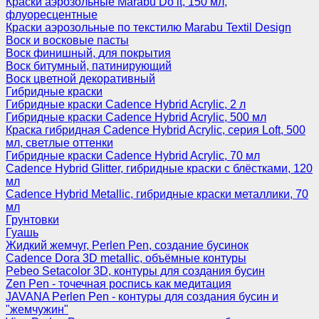
Краски аэрозольные Marabu Do it, 150 мл,
флуоресцентные
Краски аэрозольные по текстилю Marabu Textil Design
Воск и восковые пасты
Воск финишный, для покрытия
Воск битумный, патинирующий
Воск цветной декоративный
Гибридные краски
Гибридные краски Cadence Hybrid Acrylic, 2 л
Гибридные краски Cadence Hybrid Acrylic, 500 мл
Краска гибридная Cadence Hybrid Acrylic, серия Loft, 500
мл, светлые оттенки
Гибридные краски Cadence Hybrid Acrylic, 70 мл
Cadence Hybrid Glitter, гибридные краски с блёстками, 120
мл
Cadence Hybrid Metallic, гибридные краски металлики, 70
мл
Грунтовки
Гуашь
Жидкий жемчуг, Perlen Pen, создание бусинок
Cadence Dora 3D metallic, объёмные контуры
Pebeo Setacolor 3D, контуры для создания бусин
Zen Pen - точечная роспись как медитация
JAVANA Perlen Pen - контуры для создания бусин и
"жемчужин"