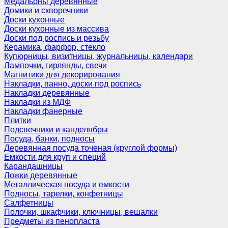
Медальоны деревянные
Домики и скворечники
Доски кухонные
Доски кухонные из массива
Доски под роспись и резьбу
Керамика, фарфор, стекло
Купюрницы, визитницы, журнальницы, календари
Лампочки, гирлянды, свечи
Магнитики для декорирования
Накладки, панно, доски под роспись
Накладки деревянные
Накладки из МДФ
Накладки фанерные
Плитки
Подсвечники и канделябры
Посуда, банки, подносы
Деревянная посуда точеная (круглой формы)
Емкости для круп и специй
Карандашницы
Ложки деревянные
Металлическая посуда и емкости
Подносы, тарелки, конфетницы
Салфетницы
Полочки, шкафчики, ключницы, вешалки
Предметы из пенопласта