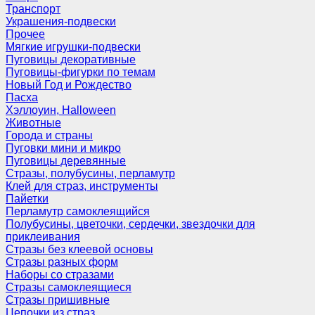
Транспорт
Украшения-подвески
Прочее
Мягкие игрушки-подвески
Пуговицы декоративные
Пуговицы-фигурки по темам
Новый Год и Рождество
Пасха
Хэллоуин, Halloween
Животные
Города и страны
Пуговки мини и микро
Пуговицы деревянные
Стразы, полубусины, перламутр
Клей для страз, инструменты
Пайетки
Перламутр самоклеящийся
Полубусины, цветочки, сердечки, звездочки для
приклеивания
Стразы без клеевой основы
Стразы разных форм
Наборы со стразами
Стразы самоклеящиеся
Стразы пришивные
Цепочки из страз