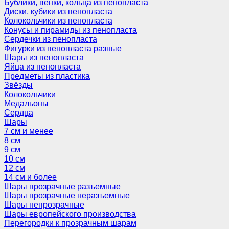
Бублики, венки, кольца из пенопласта
Диски, кубики из пенопласта
Колокольчики из пенопласта
Конусы и пирамиды из пенопласта
Сердечки из пенопласта
Фигурки из пенопласта разные
Шары из пенопласта
Яйца из пенопласта
Предметы из пластика
Звёзды
Колокольчики
Медальоны
Сердца
Шары
7 см и менее
8 см
9 см
10 см
12 см
14 см и более
Шары прозрачные разъемные
Шары прозрачные неразъемные
Шары непрозрачные
Шары европейского производства
Перегородки к прозрачным шарам