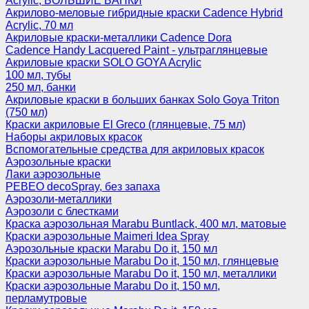
Acrylic, БОЛЬШИЕ БАНКИ
Акрилово-меловые гибридные краски Cadence Hybrid
Acrylic, 70 мл
Акриловые краски-металлики Cadence Dora
Cadence Handy Lacquered Paint - ультраглянцевые
Акриловые краски SOLO GOYA Acrylic
100 мл, тубы
250 мл, банки
Акриловые краски в больших банках Solo Goya Triton
(750 мл)
Краски акриловые El Greco (глянцевые, 75 мл)
Наборы акриловых красок
Вспомогательные средства для акриловых красок
Аэрозольные краски
Лаки аэрозольные
PEBEO decoSpray, без запаха
Аэрозоли-металлики
Аэрозоли с блестками
Краска аэрозольная Marabu Buntlack, 400 мл, матовые
Краски аэрозольные Maimeri Idea Spray
Аэрозольные краски Marabu Do it, 150 мл
Краски аэрозольные Marabu Do it, 150 мл, глянцевые
Краски аэрозольные Marabu Do it, 150 мл, металлики
Краски аэрозольные Marabu Do it, 150 мл,
перламутровые