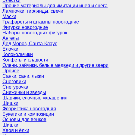
Блёстки
Прочие материалы для имитации инея и снега
Лампочки, гирлянды, свечи
Маски
Трафареты и штампы новогодние
Фигурки новогодние
Наборы новогодних фигурок
Ангелы
Дед Мороз, Санта-Клаус
Елочки
Колокольчики
Конфеты и сладости
Олени, зайчики, белые медведи и другие звери
Прочее
Санки, сани, лыжи
Снеговики
Снегурочка
Снежинки и звезды
Шарики, елочные украшения
Шишки
Флористика новогодняя
Букетики и композиции
Основы для венков
Шишки
Хвоя и ёлки