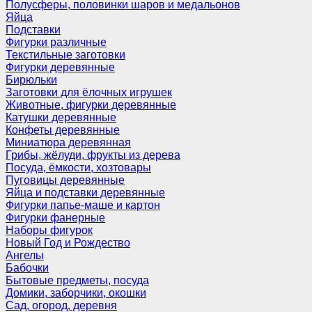
Полусферы, половинки шаров и медальонов
Яйца
Подставки
Фигурки различные
Текстильные заготовки
Фигурки деревянные
Бирюльки
Заготовки для ёлочных игрушек
Животные, фигурки деревянные
Катушки деревянные
Конфеты деревянные
Миниатюра деревянная
Грибы, жёлуди, фрукты из дерева
Посуда, ёмкости, хозтовары
Пуговицы деревянные
Яйца и подставки деревянные
Фигурки папье-маше и картон
Фигурки фанерные
Наборы фигурок
Новый Год и Рождество
Ангелы
Бабочки
Бытовые предметы, посуда
Домики, заборчики, окошки
Сад, огород, деревня