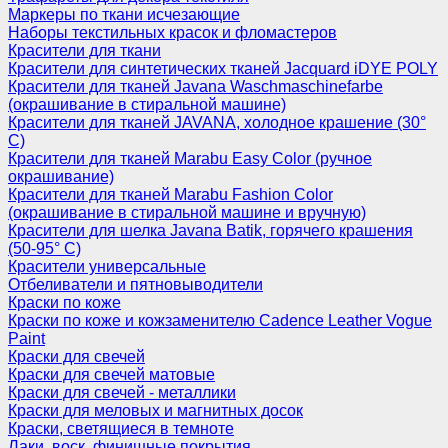
Маркеры по ткани исчезающие
Наборы текстильных красок и фломастеров
Красители для ткани
Красители для синтетических тканей Jacquard iDYE POLY
Красители для тканей Javana Waschmaschinefarbe
(окрашивание в стиральной машине)
Красители для тканей JAVANA, холодное крашение (30°
С)
Красители для тканей Marabu Easy Color (ручное
окрашивание)
Красители для тканей Marabu Fashion Color
(окрашивание в стиральной машине и вручную)
Красители для шелка Javana Batik, горячего крашения
(50-95° С)
Красители универсальные
Отбеливатели и пятновыводители
Краски по коже
Краски по коже и кожзаменителю Cadence Leather Vogue
Paint
Краски для свечей
Краски для свечей матовые
Краски для свечей - металлики
Краски для меловых и магнитных досок
Краски, светящиеся в темноте
Лаки, воск, финишные покрытия