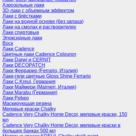
Аэрозольные лаки
3D-лаки с объемным эффектом
Лаки с блёстками
Лаки на водной основе (без запаха)
Лаки на смолах и растворителях
Лаки спиртовые
Эпоксидные лаки
Воск
Лаки Cadence
Цветные лаки Cadence Colouron
Лаки Darwi и CERNIT
Лаки DECOPATCH
Лаки Феррарио (Ferrario, Италия)
Лаки-гели цветные Gloss Shine Ferrario
Лаки C.Kreul, Германия
Лаки Маймери (Maimeri, Италия)
Лаки Marabu (Германия)
Лаки Pebeo
Маскирующая резина
Меловые краски Chalky
Cadence Very Chalky Home Decor, меловые краски, 150
мл
Cadence Very Chalky Home Decor, меловые краски в
больших банках 500 мл