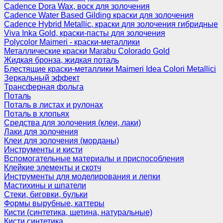
Cadence Dora Wax, воск для золочения
Cadence Water Based Gilding краски для золочения
Cadence Hybrid Metallic, краски для золочения гибридные
Viva Inka Gold, краски-пасты для золочения
Polycolor Maimeri - краски-металлики
Металлические краски Marabu Colorado Gold
Жидкая бронза, жидкая поталь
Блестящие краски-металлики Maimeri Idea Colori Metallici
Зеркальный эффект
Трансферная фольга
Поталь
Поталь в листах и рулонах
Поталь в хлопьях
Средства для золочения (клеи, лаки)
Лаки для золочения
Клеи для золочения (морданы)
Инструменты и кисти
Вспомогательные материалы и приспособления
Клейкие элементы и скотч
Инструменты для моделирования и лепки
Мастихины и шпатели
Стеки, биговки, бульки
Формы вырубные, каттеры
Кисти (синтетика, щетина, натуральные)
Кисти синтетика