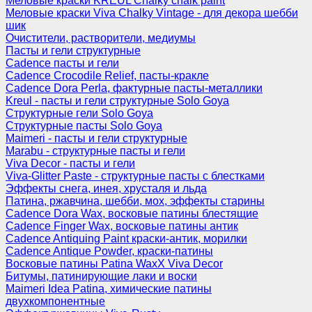
Меловые краски KREUL Chalky chalk paint
Меловые краски Viva Chalky Vintage - для декора шебби
шик
Очистители, растворители, медиумы
Пасты и гели структурные
Cadence пасты и гели
Cadence Crocodile Relief, пасты-кракле
Cadence Dora Perla, фактурные пасты-металлики
Kreul - пасты и гели структурные Solo Goya
Структурные гели Solo Goya
Структурные пасты Solo Goya
Maimeri - пасты и гели структурные
Marabu - структурные пасты и гели
Viva Decor - пасты и гели
Viva-Glitter Paste - структурные пасты с блестками
Эффекты снега, инея, хрусталя и льда
Патина, ржавчина, шебби, мох, эффекты старины
Cadence Dora Wax, восковые патины блестящие
Cadence Finger Wax, восковые патины антик
Сadence Antiquing Paint краски-антик, морилки
Cadence Antique Powder, краски-патины
Восковые патины Patina WaxX Viva Decor
Битумы, патинирующие лаки и воски
Maimeri Idea Patina, химические патины
двухкомпонентные