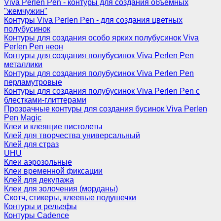
Viva Perlen Pen - контуры для создания объемных
"жемчужин"
Контуры Viva Perlen Pen - для создания цветных
полубусинок
Контуры для создания особо ярких полубусинок Viva
Perlen Pen неон
Контуры для создания полубусинок Viva Perlen Pen
металлики
Контуры для создания полубусинок Viva Perlen Pen
перламутровые
Контуры для создания полубусинок Viva Perlen Pen с
блестками-глиттерами
Прозрачные контуры для создания бусинок Viva Perlen
Pen Magic
Клеи и клеящие пистолеты
Клей для творчества универсальный
Клей для страз
UHU
Клеи аэрозольные
Клеи временной фиксации
Клей для декупажа
Клеи для золочения (морданы)
Скотч, стикеры, клеевые подушечки
Контуры и рельефы
Контуры Cadence