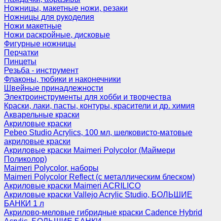
Ножницы, макетные ножи, резаки
Ножницы для рукоделия
Ножи макетные
Ножи раскройные, дисковые
Фигурные ножницы
Перчатки
Пинцеты
Резьба - инструмент
Флаконы, тюбики и наконечники
Швейные принадлежности
Электроинструменты для хобби и творчества
Краски, лаки, пасты, контуры, красители и др. химия
Акварельные краски
Акриловые краски
Pebeo Studio Acrylics, 100 мл, шелковисто-матовые
акриловые краски
Акриловые краски Maimeri Polycolor (Маймери
Поликолор)
Maimeri Polycolor, наборы
Maimeri Polycolor Reflect (с металлическим блеском)
Акриловые краски Maimeri ACRILICO
Акриловые краски Vallejo Acrylic Studio, БОЛЬШИЕ
БАНКИ 1 л
Акрилово-меловые гибридные краски Cadence Hybrid