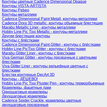
Контуры цветные Cadence Dimensional Opaque
Контуры VISTA-ARTISTA
Контуры Pebeo
Контуры-металлики
Cadence Dimensional Paint Metall, контуры-металлики
Cadence Dora 3D metallic, контуры объемные блестящие
Marabu Metallic Liner - контуры металлики
Hobby Line Pic Tixx Metallic - контуры-металлики
Другие блестящие контуры
Контуры с блёстками
Cadence Dimensional Paint Glitter - контуры с блёстками
Hobby Line PicTixx Glitter - контуры с блестками
Marabu Glitter Liner - контуры с блестками
Viva German Glitter - контуры прозрачные с цветными
блестками
Viva Glitter Liner - контуры рельефные цветные с
блестками
Блестки контурные DecArt 3D
Контуры - ДЁШЕВО!
Hobby Line Pic Tixx Pluster Pen - контуры термообъемные
Кракелюры, фацетные лаки
Одношаговые кракелюры
Двухшаговые кракелюры
Cadence Spider Crackle, кракелюры цветные
двухшаговые прозрачные