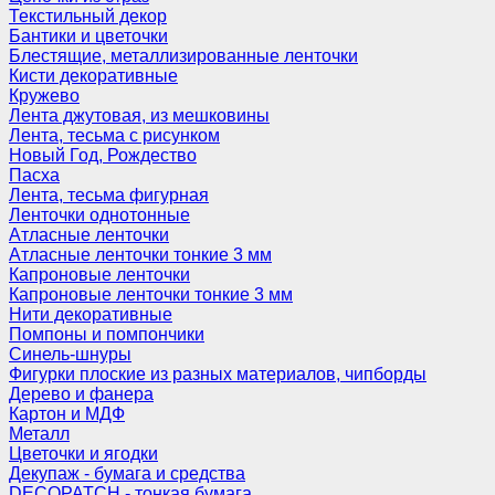
Текстильный декор
Бантики и цветочки
Блестящие, металлизированные ленточки
Кисти декоративные
Кружево
Лента джутовая, из мешковины
Лента, тесьма с рисунком
Новый Год, Рождество
Пасха
Лента, тесьма фигурная
Ленточки однотонные
Атласные ленточки
Атласные ленточки тонкие 3 мм
Капроновые ленточки
Капроновые ленточки тонкие 3 мм
Нити декоративные
Помпоны и помпончики
Синель-шнуры
Фигурки плоские из разных материалов, чипборды
Дерево и фанера
Картон и МДФ
Металл
Цветочки и ягодки
Декупаж - бумага и средства
DECOPATCH - тонкая бумага