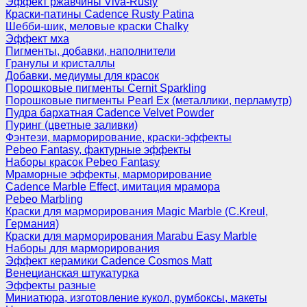
Эффект ржавчины Viva-Rusty
Краски-патины Cadence Rusty Patina
Шебби-шик, меловые краски Chalky
Эффект мха
Пигменты, добавки, наполнители
Гранулы и кристаллы
Добавки, медиумы для красок
Порошковые пигменты Cernit Sparkling
Порошковые пигменты Pearl Ex (металлики, перламутр)
Пудра бархатная Cadence Velvet Powder
Пуринг (цветные заливки)
Фэнтези, марморирование, краски-эффекты
Pebeo Fantasy, фактурные эффекты
Наборы красок Pebeo Fantasy
Мраморные эффекты, марморирование
Cadence Marble Effect, имитация мрамора
Pebeo Marbling
Краски для марморирования Magic Marble (C.Kreul,
Германия)
Краски для марморирования Marabu Easy Marble
Наборы для марморирования
Эффект керамики Cadence Cosmos Matt
Венецианская штукатурка
Эффекты разные
Миниатюра, изготовление кукол, румбоксы, макеты