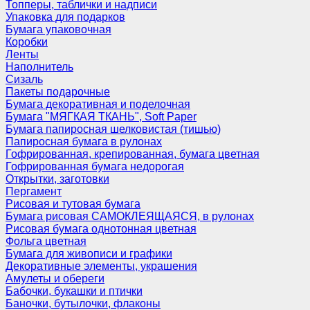
Топперы, таблички и надписи
Упаковка для подарков
Бумага упаковочная
Коробки
Ленты
Наполнитель
Сизаль
Пакеты подарочные
Бумага декоративная и поделочная
Бумага "МЯГКАЯ ТКАНЬ", Soft Paper
Бумага папиросная шелковистая (тишью)
Папиросная бумага в рулонах
Гофрированная, крепированная, бумага цветная
Гофрированная бумага недорогая
Открытки, заготовки
Пергамент
Рисовая и тутовая бумага
Бумага рисовая САМОКЛЕЯЩАЯСЯ, в рулонах
Рисовая бумага однотонная цветная
Фольга цветная
Бумага для живописи и графики
Декоративные элементы, украшения
Амулеты и обереги
Бабочки, букашки и птички
Баночки, бутылочки, флаконы