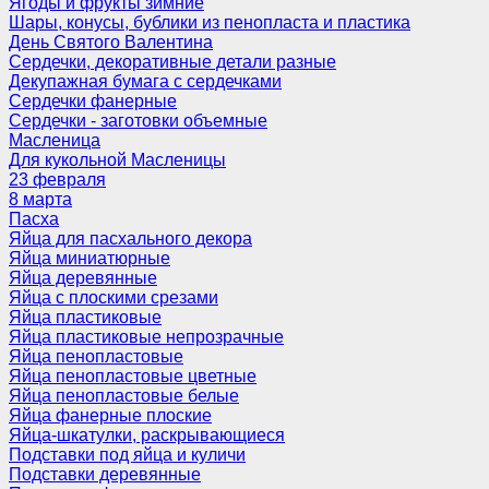
Ягоды и фрукты зимние
Шары, конусы, бублики из пенопласта и пластика
День Святого Валентина
Сердечки, декоративные детали разные
Декупажная бумага с сердечками
Сердечки фанерные
Сердечки - заготовки объемные
Масленица
Для кукольной Масленицы
23 февраля
8 марта
Пасха
Яйца для пасхального декора
Яйца миниатюрные
Яйца деревянные
Яйца с плоскими срезами
Яйца пластиковые
Яйца пластиковые непрозрачные
Яйца пенопластовые
Яйца пенопластовые цветные
Яйца пенопластовые белые
Яйца фанерные плоские
Яйца-шкатулки, раскрывающиеся
Подставки под яйца и куличи
Подставки деревянные