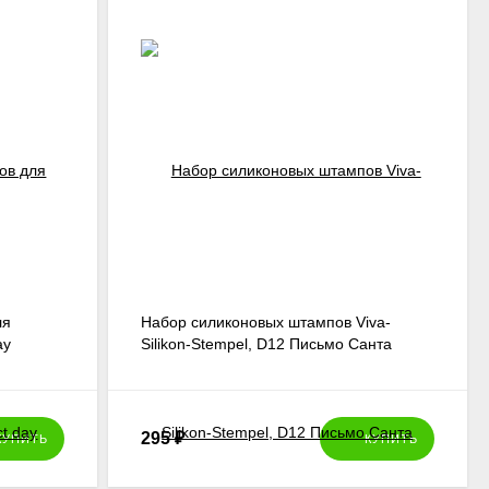
ля
Набор силиконовых штампов Viva-
ay
Silikon-Stempel, D12 Письмо Санта
Клаусу
295
₽
КУПИТЬ
КУПИТЬ