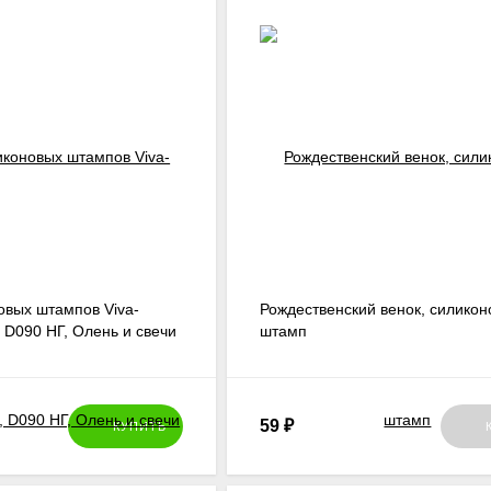
овых штампов Viva-
Рождественский венок, силико
, D090 НГ, Олень и свечи
штамп
59
₽
КУПИТЬ