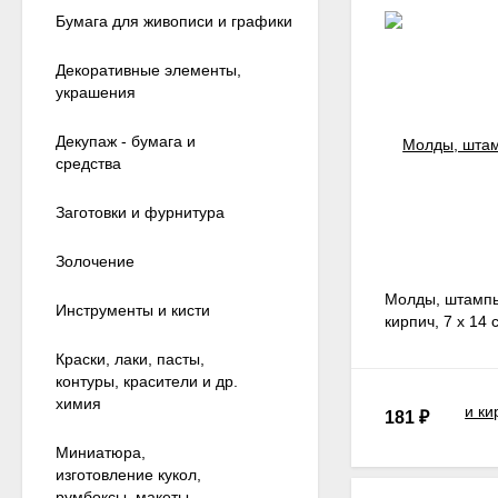
Бумага для живописи и графики
Поскольку и блок,
Декоративные элементы,
После работы штам
украшения
Силиконовые штам
Декупаж - бумага и
на различных пред
средства
на одежде (футбол
Заготовки и фурнитура
Золочение
Молды, штампы
Инструменты и кисти
кирпич, 7 х 14 
Краски, лаки, пасты,
контуры, красители и др.
химия
181
₽
Миниатюра,
изготовление кукол,
румбоксы, макеты