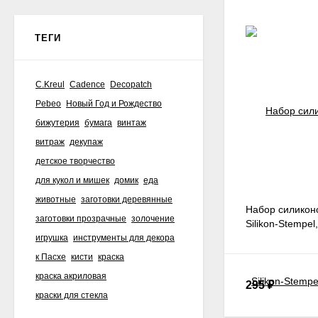
ТЕГИ
C.Kreul
Cadence
Decopatch
Pebeo
Новый Год и Рождество
бижутерия
бумага
винтаж
витраж
декупаж
детское творчество
для кукол и мишек
домик
еда
животные
заготовки деревянные
Набор силикон
заготовки прозрачные
золочение
Silikon-Stempe
игрушка
инструменты для декора
к Пасхе
кисти
краска
краска акриловая
295
₽
краски для стекла