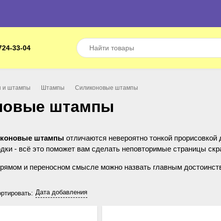
724-33-04
 и штампы
Штампы
Силиконовые штампы
новые штампы
иконовые штампы
отличаются невероятно тонкой прорисовкой 
дки - всё это поможет вам сделать неповторимые страницы скр
рямом и переносном смысле можно назвать главным достоинств
орых других известных на рынке хобби фирм.
Дата добавления
ртировать:
добны в работе. Вы можете отделить любой шамп из набора от 
ые оттиски. Если подкрасить бумагу в тон штемпельному рисун