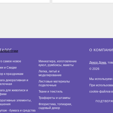
ТАЛОГ
О КОМПАН
то самое новое
Миниатюра, изготовление
Декор Дома
, то
кукол, румбоксы, макеты
ии и Скидки
© 2026
Лепка, литьё и
ор к праздникам
моделирование
Мы используем 
ага декоративная и
Листовые материалы
елочная
поделочные
При использова
ага для живописи и
Ткани и текстиль
cookie-файлов 
фики
Трафареты и штампы
оративные элементы,
ПОДТВЕР
ашения
Флористика, топиарии,
садовый декор
упаж - бумага и средства