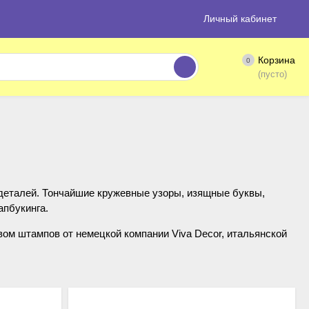
Личный кабинет
Корзина
0
(пусто)
деталей. Тончайшие кружевные узоры, изящные буквы,
апбукинга.
ом штампов от немецкой компании Viva Decor, итальянской
основы, поместить на специальный акриловый блок и
ку - получится более законченный декор.