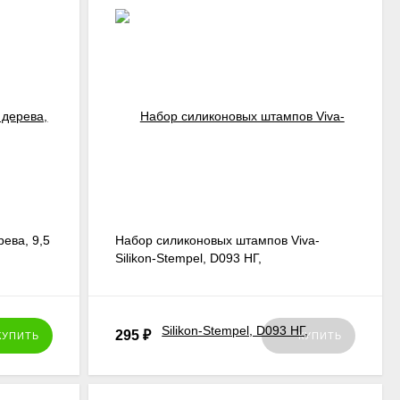
емпель на поверхности.
ьнейшего декорирования.
ок
. Вы можете сочетать штемпельные рисунки с декупажем
ные игрушки и пасхальные яйца. Отлично смотрятся штампы
ные краски.
ева, 9,5
Набор силиконовых штампов Viva-
Silikon-Stempel, D093 НГ,
Рождественский ангел
295
₽
КУПИТЬ
КУПИТЬ