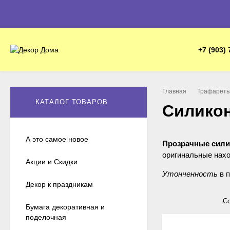
+7 (903) 
Главная
Трафареты
КАТАЛОГ ТОВАРОВ
Силико
А это самое новое
Прозрачные сил
оригинальные нахо
Акции и Скидки
Утонченность
в п
Декор к праздникам
Stamperia и некот
Со
А еще они очень у
Бумага декоративная и
сделать необходим
поделочная