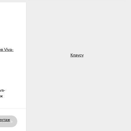
va-
аж
КУПИТЬ