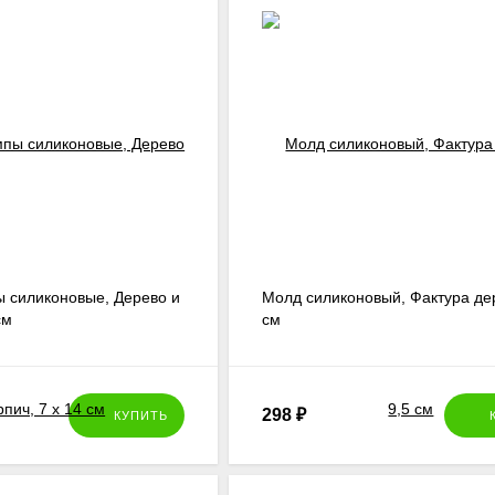
 и штамп прозрачны, вы сможете прекрасно позиционировать шт
п снимается с блока, споласкивается и он опять готов для дал
пы можно использовать не только для
скрапбукинга и открыт
метах, декорировать ими посуду (красками по фарфору), елоч
ках, шортах и даже кедах). В этом случае используйте
текстиль
 силиконовые, Дерево и
Молд силиконовый, Фактура дер
см
см
298
₽
КУПИТЬ