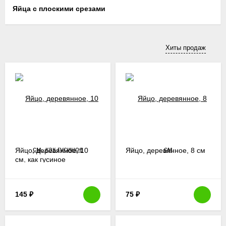
Яйца с плоскими срезами
Вы сможете декорировать своими руками великолепные
пасхальные яйца
в стиле Фаберже
. Или сделать
миниатюрные весенние композиции с мини-яичками и
птичками
.
Хиты продаж
Яйцо, деревянное, 10
Яйцо, деревянное, 8 см
см, как гусиное
145
₽
75
₽