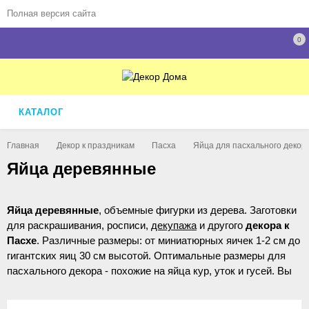
Полная версия сайта
0
КАТАЛОГ
Главная
Декор к праздникам
Пасха
Яйца для пасхального декор
Яйца деревянные
Яйца деревянные
, объемные фигурки из дерева. Заготовки
для раскрашивания, росписи,
декупажа
и другого
декора к
Пасхе
. Различные размеры: от миниатюрных яичек 1-2 см до
гигантских яиц 30 см высотой. Оптимальные размеры для
пасхального декора - похожие на яйца кур, уток и гусей. Вы
можете купить раскрывающиеся яйца, полые внутри, или
яйца со срезами-медальонами для эффектного декора.