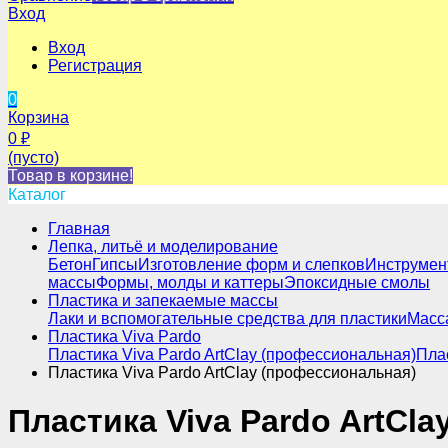
Вход
Вход
Регистрация
0
Корзина
0
₽
(пусто)
Товар в корзине!
Каталог
Главная
Лепка, литьё и моделирование
Бетон
Гипсы
Изготовление форм и слепков
Инструмен
массы
Формы, молды и каттеры
Эпоксидные смолы
Пластика и запекаемые массы
Лаки и вспомогательные средства для пластики
Масса
Пластика Viva Pardo
Пластика Viva Pardo ArtClay (профессиональная)
Плас
Пластика Viva Pardo ArtClay (профессиональная)
Пластика Viva Pardo ArtCl