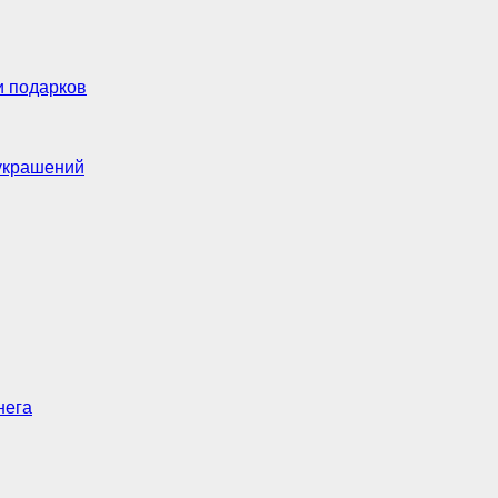
и подарков
украшений
нега