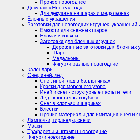
Прочее новогоднее
Декупаж к Новому Году
Для декупажа на шарах и медальонах
Ёлочные украшения
Заготовки для новогодних игрушек, украшений 
Емкости для снежных шаров
Ёлочки и конусы
Заготовки для ёлочных игрушек
Деревянные заготовки для ёлочных 
Шары
Медальоны
Фигурки разные новогодние
Календари
Снег, иней, лёд
Снег, иней, лёд в баллончиках
Краски для морозного узора
Иней и снег - структурные пасты и гели
Лёд - кристаллы и кубики
Снег в хлопьях и шариках
Блёстки
Прочие материалы для имитации инея и с
Лампочки, гирлянды, свечи
Маски
Трафареты и штампы новогодние
Фигурки новогодние