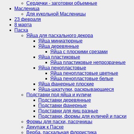
Сердечки - заготовки объемные
Масленица
Для кукольной Масленицы
23 февраля
8 марта
Пасха
Яйца для пасхального декора
Яйца миниатюрные
Яйца деревянные
Яйца с плоскими срезами
Яйца пластиковые
Яйца пластиковые непрозрачные
Яйца пенопластовые
Яйца пенопластовые цветные
Яйца пенопластовые белые
Яйца фанерные плоские
Яйца-шкатулки, раскрывающиеся
Подставки под яйца и куличи
Подставки деревянные
Подставки фанерные
Подставки для яиц разные
Подставки, формы для куличей и пасхи
Формы для пасхи, пасочницы
Декупаж к Пасхе
Верба, пасхальная флористика