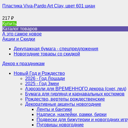
Пластика Viva-Pardo Art Clay, цвет 601 циан
217
₽
Купить
Каталог товаров
А это самое новое
Акции и Скидки
Декупажная бумага - спецпредложения
Новогодние товары со скидкой
Декор к праздникам
Новый Год и Рождество
2026 - Год Лошади
2025 - Год Змеи
Аэрозоли для ВРЕМЕННОГО декора (снег, лед)
Бумага для гирлянд и карнавальных костюмов
Рождество, вертепы рождественские
Декоративные акценты новогодние
Ленты и бантики
Надписи, наклейки, рамки, бирки
Подвески для бижутерии и новогодних иг
Пуговицы новогодние