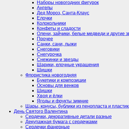
Наборы новогодних фигурок
Ангелы
Дед Мороз, Санта-Клаус
Елочки
Колокольчики
Конфеты и сладости
Олени, зайчики, белые медведи и другие з
Прочее
Санки, сани, лыжи
Снеговики
Снегурочка
Снежинки и звезды
Шарики, елочные украшения
Шишки
Флористика новогодняя
Букетики и композиции
Основы для венков
Шишки
Хвоя и ёлки
Ягоды и фрукты зимние
Шары, конусы, бублики из пенопласта и пластик
День Святого Валентина
Сердечки, декоративные детали разные
Декупажная бумага с сердечками
Сердечки фанерные