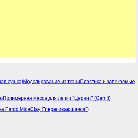
ая сушка)
Моделирование из ткани
Пластика и запекаемые
do
Полимерная масса для лепки "Цернит" (Cernit)
va Pardo MicaClay ("переливающаяся")