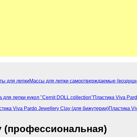
ты для лепки
Массы для лепки самоотверждаемые (воздушн
 для лепки кукол "Cernit DOLL collection"
Пластика Viva Par
тика Viva Pardo Jewellery Clay (для бижутерии)
Пластика Vi
ay (профессиональная)