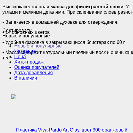
Высококачественная
масса для филигранной лепки
. Ус
углами и мелкими деталями. При склеивании слоев разного
• Запекaется в домашней духовке для отверждения.
Сортировать:
• 14 основных цветов
Новые и популярные
• Удобная фасовка в закрывающихся блистерах по 60 г.
Новые и популярные
Название
• Масса содержит натуральный пчелиный воск и очень каче
Цена
теле.
Хиты продаж
Оценка покупателей
Дата добавления
В наличии