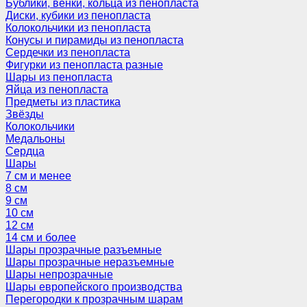
Бублики, венки, кольца из пенопласта
Диски, кубики из пенопласта
Колокольчики из пенопласта
Конусы и пирамиды из пенопласта
Сердечки из пенопласта
Фигурки из пенопласта разные
Шары из пенопласта
Яйца из пенопласта
Предметы из пластика
Звёзды
Колокольчики
Медальоны
Сердца
Шары
7 см и менее
8 см
9 см
10 см
12 см
14 см и более
Шары прозрачные разъемные
Шары прозрачные неразъемные
Шары непрозрачные
Шары европейского производства
Перегородки к прозрачным шарам