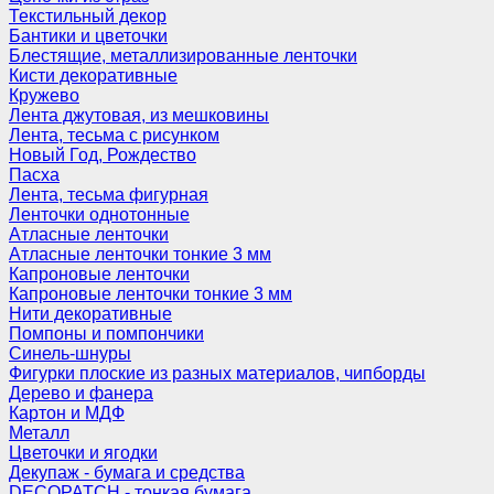
Текстильный декор
Бантики и цветочки
Блестящие, металлизированные ленточки
Кисти декоративные
Кружево
Лента джутовая, из мешковины
Лента, тесьма с рисунком
Новый Год, Рождество
Пасха
Лента, тесьма фигурная
Ленточки однотонные
Атласные ленточки
Атласные ленточки тонкие 3 мм
Капроновые ленточки
Капроновые ленточки тонкие 3 мм
Нити декоративные
Помпоны и помпончики
Синель-шнуры
Фигурки плоские из разных материалов, чипборды
Дерево и фанера
Картон и МДФ
Металл
Цветочки и ягодки
Декупаж - бумага и средства
DECOPATCH - тонкая бумага