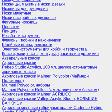
Ножницы, макетные ножи, резаки
Ножницы для рукоделия
Ножи макетные
Ножи раскройные, дисковые
Фигурные ножницы
Перчатки
Пинцеты
Резьба - инструмент
Флаконы, тюбики и наконечники
Швейные принадлежности
Электроинструменты для хобби и творчества
Краски, лаки, пасты, контуры, красители и др. химия
Акварельные краски
Акриловые краски
Pebeo Studio Acrylics, 100 мл, шелковисто-матовые
акриловые краски
Акриловые краски Maimeri Polycolor (Маймери
Поликолор)
Maimeri Polycolor, наборы
Maimeri Polycolor Reflect (с металлическим блеском)
Акриловые краски Maimeri ACRILICO
Акриловые краски Vallejo Acrylic Studio, БОЛЬШИЕ
БАНКИ 1 л
Акрилово-меловые гибридные краски Cadence Hybrid