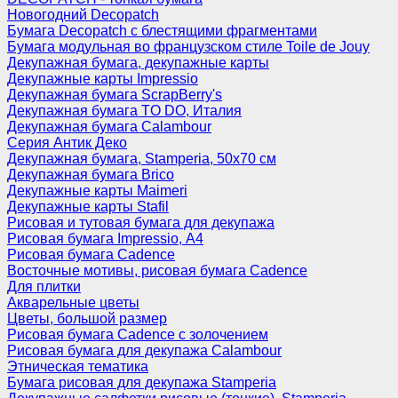
Новогодний Decopatch
Бумага Decopatch с блестящими фрагментами
Бумага модульная во французском стиле Toile de Jouy
Декупажная бумага, декупажные карты
Декупажные карты Impressio
Декупажная бумага ScrapBerry's
Декупажная бумага TO DO, Италия
Декупажная бумага Calambour
Серия Антик Деко
Декупажная бумага, Stamperia, 50х70 см
Декупажная бумага Brico
Декупажные карты Maimeri
Декупажные карты Stafil
Рисовая и тутовая бумага для декупажа
Рисовая бумага Impressio, А4
Рисовая бумага Cadence
Восточные мотивы, рисовая бумага Cadence
Для плитки
Акварельные цветы
Цветы, большой размер
Рисовая бумага Cadence c золочением
Рисовая бумага для декупажа Calambour
Этническая тематика
Бумага рисовая для декупажа Stamperia