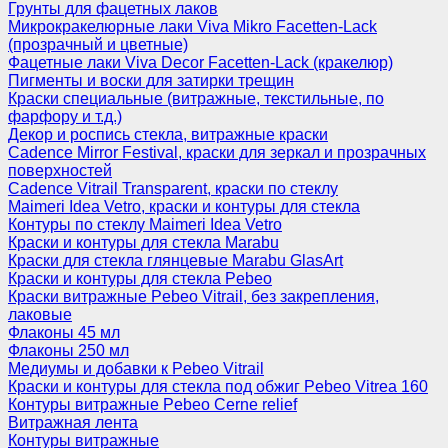
Грунты для фацетных лаков
Микрокракелюрные лаки Viva Mikro Facetten-Lack
(прозрачный и цветные)
Фацетные лаки Viva Decor Facetten-Lack (кракелюр)
Пигменты и воски для затирки трещин
Краски специальные (витражные, текстильные, по
фарфору и т.д.)
Декор и роспись стекла, витражные краски
Cadence Mirror Festival, краски для зеркал и прозрачных
поверхностей
Cadence Vitrail Transparent, краски по стеклу
Maimeri Idea Vetro, краски и контуры для стекла
Контуры по стеклу Maimeri Idea Vetro
Краски и контуры для стекла Marabu
Краски для стекла глянцевые Marabu GlasArt
Краски и контуры для стекла Pebeo
Краски витражные Pebeo Vitrail, без закрепления,
лаковые
Флаконы 45 мл
Флаконы 250 мл
Медиумы и добавки к Pebeo Vitrail
Краски и контуры для стекла под обжиг Pebeo Vitrea 160
Контуры витражные Pebeo Cerne relief
Витражная лента
Контуры витражные