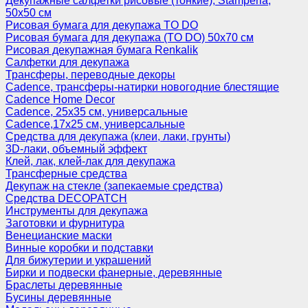
Декупажные салфетки рисовые (тонкие), Stamperia,
50х50 см
Рисовая бумага для декупажа TO DO
Рисовая бумага для декупажа (TO DO) 50х70 см
Рисовая декупажная бумага Renkalik
Салфетки для декупажа
Трансферы, переводные декоры
Cadence, трансферы-натирки новогодние блестящие
Cadence Home Decor
Cadence, 25х35 см, универсальные
Cadence,17х25 см, универсальные
Средства для декупажа (клеи, лаки, грунты)
3D-лаки, объемный эффект
Клей, лак, клей-лак для декупажа
Трансферные средства
Декупаж на стекле (запекаемые средства)
Средства DECOPATCH
Инструменты для декупажа
Заготовки и фурнитура
Венецианские маски
Винные коробки и подставки
Для бижутерии и украшений
Бирки и подвески фанерные, деревянные
Браслеты деревянные
Бусины деревянные