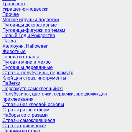
Транспорт
Украшения-подвески
Прочее
Мягкие игрушки-подвески
Пуговицы декоративные
Пуговицы-фигурки по темам
Новый Год и Рождество
Пасха
Хэллоуин, Halloween
Животные
Города и страны
Пуговки мини и микро
Пуговицы деревянные
Стразы, полубусины, перламутр
Клей для страз, инструменты
Пайетки
Перламутр самоклеящийся
Полубусины, цветочки, сердечки, звездочки для
приклеивания
Стразы без клеевой основы
Стразы разных форм
Наборы со стразами
Стразы самоклеящиеся
Стразы пришивные
Цепочки из страз