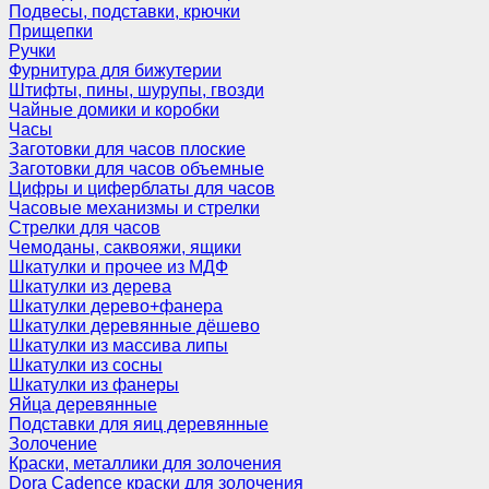
Подвесы, подставки, крючки
Прищепки
Ручки
Фурнитура для бижутерии
Штифты, пины, шурупы, гвозди
Чайные домики и коробки
Часы
Заготовки для часов плоские
Заготовки для часов объемные
Цифры и циферблаты для часов
Часовые механизмы и стрелки
Стрелки для часов
Чемоданы, саквояжи, ящики
Шкатулки и прочее из МДФ
Шкатулки из дерева
Шкатулки дерево+фанера
Шкатулки деревянные дёшево
Шкатулки из массива липы
Шкатулки из сосны
Шкатулки из фанеры
Яйца деревянные
Подставки для яиц деревянные
Золочение
Краски, металлики для золочения
Dora Cadence краски для золочения