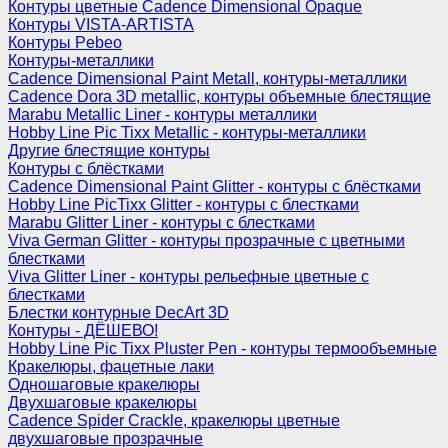
Контуры цветные Cadence Dimensional Opaque
Контуры VISTA-ARTISTA
Контуры Pebeo
Контуры-металлики
Cadence Dimensional Paint Metall, контуры-металлики
Cadence Dora 3D metallic, контуры объемные блестящие
Marabu Metallic Liner - контуры металлики
Hobby Line Pic Tixx Metallic - контуры-металлики
Другие блестящие контуры
Контуры с блёстками
Cadence Dimensional Paint Glitter - контуры с блёстками
Hobby Line PicTixx Glitter - контуры с блестками
Marabu Glitter Liner - контуры с блестками
Viva German Glitter - контуры прозрачные с цветными
блестками
Viva Glitter Liner - контуры рельефные цветные с
блестками
Блестки контурные DecArt 3D
Контуры - ДЁШЕВО!
Hobby Line Pic Tixx Pluster Pen - контуры термообъемные
Кракелюры, фацетные лаки
Одношаговые кракелюры
Двухшаговые кракелюры
Cadence Spider Crackle, кракелюры цветные
двухшаговые прозрачные