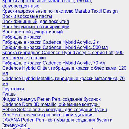
Краски аэрозольные Marabu Do it, 150 мл,
флуоресцентные
Краски аэрозольные по текстилю Marabu Textil Design
Воск и восковые пасты
Воск финишный, для покрытия
Воск битумный, патинирующий
Воск цветной декоративный
Гибридные краски
Гибридные краски Cadence Hybrid Acrylic, 2 л
Гибридные краски Cadence Hybrid Acrylic, 500 мл
Краска гибридная Cadence Hybrid Acrylic, серия Loft, 500
мл, светлые оттенки
Гибридные краски Cadence Hybrid Acrylic, 70 мл
Cadence Hybrid Glitter, гибридные краски с блёстками, 120
мл
Cadence Hybrid Metallic, гибридные краски металлики, 70
мл
Грунтовки
Гуашь
Жидкий жемчуг, Perlen Pen, создание бусинок
Cadence Dora 3D metallic, объёмные контуры
Pebeo Setacolor 3D, контуры для создания бусин
Zen Pen - точечная роспись как медитация
JAVANA Perlen Pen - контуры для создания бусин и
"жемчужин"