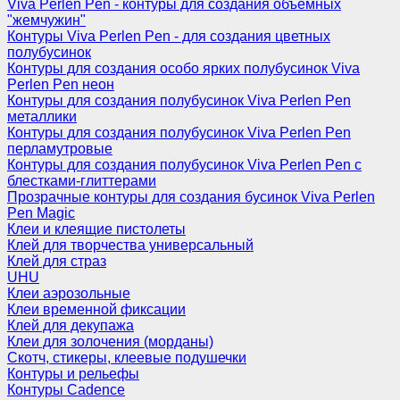
Viva Perlen Pen - контуры для создания объемных
"жемчужин"
Контуры Viva Perlen Pen - для создания цветных
полубусинок
Контуры для создания особо ярких полубусинок Viva
Perlen Pen неон
Контуры для создания полубусинок Viva Perlen Pen
металлики
Контуры для создания полубусинок Viva Perlen Pen
перламутровые
Контуры для создания полубусинок Viva Perlen Pen с
блестками-глиттерами
Прозрачные контуры для создания бусинок Viva Perlen
Pen Magic
Клеи и клеящие пистолеты
Клей для творчества универсальный
Клей для страз
UHU
Клеи аэрозольные
Клеи временной фиксации
Клей для декупажа
Клеи для золочения (морданы)
Скотч, стикеры, клеевые подушечки
Контуры и рельефы
Контуры Cadence