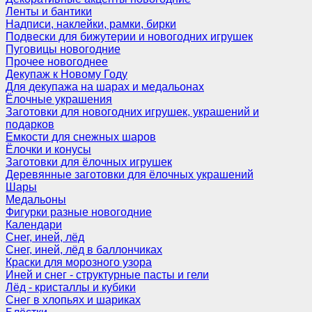
Ленты и бантики
Надписи, наклейки, рамки, бирки
Подвески для бижутерии и новогодних игрушек
Пуговицы новогодние
Прочее новогоднее
Декупаж к Новому Году
Для декупажа на шарах и медальонах
Ёлочные украшения
Заготовки для новогодних игрушек, украшений и
подарков
Емкости для снежных шаров
Ёлочки и конусы
Заготовки для ёлочных игрушек
Деревянные заготовки для ёлочных украшений
Шары
Медальоны
Фигурки разные новогодние
Календари
Снег, иней, лёд
Снег, иней, лёд в баллончиках
Краски для морозного узора
Иней и снег - структурные пасты и гели
Лёд - кристаллы и кубики
Снег в хлопьях и шариках