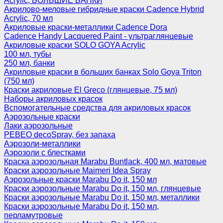
Acrylic, БОЛЬШИЕ БАНКИ
Акрилово-меловые гибридные краски Cadence Hybrid
Acrylic, 70 мл
Акриловые краски-металлики Cadence Dora
Cadence Handy Lacquered Paint - ультраглянцевые
Акриловые краски SOLO GOYA Acrylic
100 мл, тубы
250 мл, банки
Акриловые краски в больших банках Solo Goya Triton
(750 мл)
Краски акриловые El Greco (глянцевые, 75 мл)
Наборы акриловых красок
Вспомогательные средства для акриловых красок
Аэрозольные краски
Лаки аэрозольные
PEBEO decoSpray, без запаха
Аэрозоли-металлики
Аэрозоли с блестками
Краска аэрозольная Marabu Buntlack, 400 мл, матовые
Краски аэрозольные Maimeri Idea Spray
Аэрозольные краски Marabu Do it, 150 мл
Краски аэрозольные Marabu Do it, 150 мл, глянцевые
Краски аэрозольные Marabu Do it, 150 мл, металлики
Краски аэрозольные Marabu Do it, 150 мл,
перламутровые