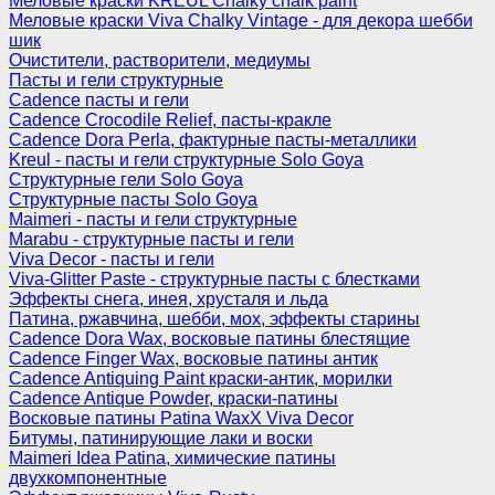
Меловые краски KREUL Chalky chalk paint
Меловые краски Viva Chalky Vintage - для декора шебби
шик
Очистители, растворители, медиумы
Пасты и гели структурные
Cadence пасты и гели
Cadence Crocodile Relief, пасты-кракле
Cadence Dora Perla, фактурные пасты-металлики
Kreul - пасты и гели структурные Solo Goya
Структурные гели Solo Goya
Структурные пасты Solo Goya
Maimeri - пасты и гели структурные
Marabu - структурные пасты и гели
Viva Decor - пасты и гели
Viva-Glitter Paste - структурные пасты с блестками
Эффекты снега, инея, хрусталя и льда
Патина, ржавчина, шебби, мох, эффекты старины
Cadence Dora Wax, восковые патины блестящие
Cadence Finger Wax, восковые патины антик
Сadence Antiquing Paint краски-антик, морилки
Cadence Antique Powder, краски-патины
Восковые патины Patina WaxX Viva Decor
Битумы, патинирующие лаки и воски
Maimeri Idea Patina, химические патины
двухкомпонентные