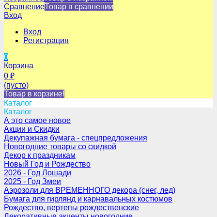
Сравнение
Товар в сравнении
Вход
Вход
Регистрация
0
Корзина
0
₽
(пусто)
Товар в корзине!
Каталог
Каталог
А это самое новое
Акции и Скидки
Декупажная бумага - спецпредложения
Новогодние товары со скидкой
Декор к праздникам
Новый Год и Рождество
2026 - Год Лошади
2025 - Год Змеи
Аэрозоли для ВРЕМЕННОГО декора (снег, лед)
Бумага для гирлянд и карнавальных костюмов
Рождество, вертепы рождественские
Декоративные акценты новогодние