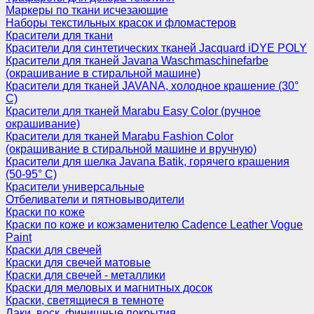
Маркеры по ткани исчезающие
Наборы текстильных красок и фломастеров
Красители для ткани
Красители для синтетических тканей Jacquard iDYE POLY
Красители для тканей Javana Waschmaschinefarbe
(окрашивание в стиральной машине)
Красители для тканей JAVANA, холодное крашение (30°
С)
Красители для тканей Marabu Easy Color (ручное
окрашивание)
Красители для тканей Marabu Fashion Color
(окрашивание в стиральной машине и вручную)
Красители для шелка Javana Batik, горячего крашения
(50-95° С)
Красители универсальные
Отбеливатели и пятновыводители
Краски по коже
Краски по коже и кожзаменителю Cadence Leather Vogue
Paint
Краски для свечей
Краски для свечей матовые
Краски для свечей - металлики
Краски для меловых и магнитных досок
Краски, светящиеся в темноте
Лаки, воск, финишные покрытия