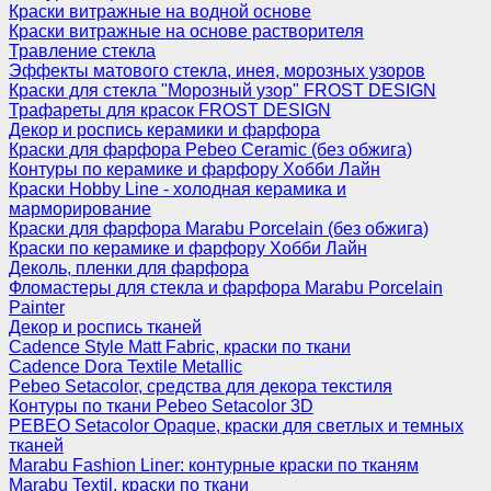
Краски витражные на водной основе
Краски витражные на основе растворителя
Травление стекла
Эффекты матового стекла, инея, морозных узоров
Краски для стекла "Морозный узор" FROST DESIGN
Трафареты для красок FROST DESIGN
Декор и роспись керамики и фарфора
Краски для фарфора Pebeo Ceramic (без обжига)
Контуры по керамике и фарфору Хобби Лайн
Краски Hobby Line - холодная керамика и
марморирование
Краски для фарфора Marabu Porcelain (без обжига)
Краски по керамике и фарфору Хобби Лайн
Деколь, пленки для фарфора
Фломастеры для стекла и фарфора Marabu Porcelain
Painter
Декор и роспись тканей
Cadence Style Matt Fabric, краски по ткани
Cadence Dora Textile Metallic
Pebeo Setacolor, средства для декора текстиля
Контуры по ткани Pebeo Setacolor 3D
PEBEO Setacolor Opaque, краски для светлых и темных
тканей
Marabu Fashion Liner: контурные краски по тканям
Marabu Textil, краски по ткани