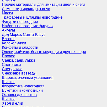
Блёстки
Прочие материалы для имитации инея и снега
Лампочки, гирлянды, свечи
Маски
Трафареты и штампы новогодние
Фигурки новогодние
Наборы новогодних фигурок
Ангелы
Дед Мороз, Санта-Клаус
Елочки
Колокольчики
Конфеты и сладости
Олени, зайчики, белые медведи и другие звери
Прочее
Санки, сани, лыжи
Снеговики
Снегурочка
Снежинки и звезды
Шарики, елочные украшения
Шишки
Флористика новогодняя
Букетики и композиции
Основы для венков
Шишки
Хвоя и ёлки