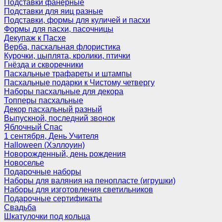
Подставки фанерные
Подставки для яиц разные
Подставки, формы для куличей и пасхи
Формы для пасхи, пасочницы
Декупаж к Пасхе
Верба, пасхальная флористика
Курочки, цыплята, кролики, птички
Гнёзда и скворечники
Пасхальные трафареты и штампы
Пасхальные подарки к Чистому четвергу
Наборы пасхальные для декора
Топперы пасхальные
Декор пасхальный разный
Выпускной, последний звонок
Яблочный Спас
1 сентября, День Учителя
Halloween (Хэллоуин)
Новорожденный, день рождения
Новоселье
Подарочные наборы
Наборы для валяния на пенопласте (игрушки)
Наборы для изготовления светильников
Подарочные сертификаты
Свадьба
Шкатулочки под кольца