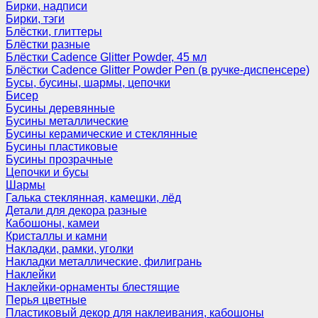
Бирки, надписи
Бирки, тэги
Блёстки, глиттеры
Блёстки разные
Блёстки Cadence Glitter Powder, 45 мл
Блёстки Cadence Glitter Powder Pen (в ручке-диспенсере)
Бусы, бусины, шармы, цепочки
Бисер
Бусины деревянные
Бусины металлические
Бусины керамические и стеклянные
Бусины пластиковые
Бусины прозрачные
Цепочки и бусы
Шармы
Галька стеклянная, камешки, лёд
Детали для декора разные
Кабошоны, камеи
Кристаллы и камни
Накладки, рамки, уголки
Накладки металлические, филигрань
Наклейки
Наклейки-орнаменты блестящие
Перья цветные
Пластиковый декор для наклеивания, кабошоны