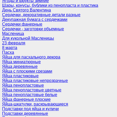
Ягоды и фрукты зимние
Шары, конусы, бублики из пенопласта и пластика
День Святого Валентина
Сердечки, декоративные детали разные
Декупажная бумага с сердечками
Сердечки фанерные
Сердечки - заготовки объемные
Масленица
Для кукольной Масленицы
23 февраля
8 марта
Пасха
Яйца для пасхального декора
Яйца миниатюрные
Яйца деревянные
Яйца с плоскими срезами
Яйца пластиковые
Яйца пластиковые непрозрачные
Яйца пенопластовые
Яйца пенопластовые цветные
Яйца пенопластовые белые
Яйца фанерные плоские
Яйца-шкатулки, раскрывающиеся
Подставки под яйца и куличи
Подставки деревянные