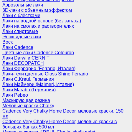
Аэрозольные лаки
3D-лаки с объемным эффектом
Лаки с блёстками
Лаки на водной основе (без запаха)
Лаки на смолах и растворителях
Лаки спиртовые
Эпоксидные лаки
Воск
Лаки Cadence
Цветные лаки Cadence Colouron
Лаки Darwi и CERNIT
Лаки DECOPATCH
Лаки Феррарио (Ferrario, Италия)
Лаки-гели цветные Gloss Shine Ferrario
Лаки C.Kreul, Германия
Лаки Маймери (Maimeri, Италия)
Лаки Marabu (Германия)
Лаки Pebeo
Маскирующая резина
Меловые краски Chalky
Cadence Very Chalky Home Decor, меловые краски, 150
мл
Cadence Very Chalky Home Decor, меловые краски в
больших банках 500 мл