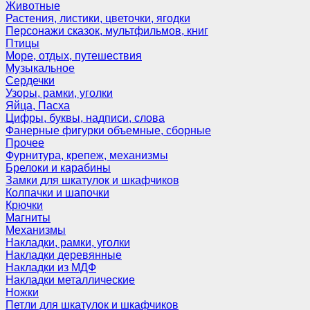
Животные
Растения, листики, цветочки, ягодки
Персонажи сказок, мультфильмов, книг
Птицы
Море, отдых, путешествия
Музыкальное
Сердечки
Узоры, рамки, уголки
Яйца, Пасха
Цифры, буквы, надписи, слова
Фанерные фигурки объемные, сборные
Прочее
Фурнитура, крепеж, механизмы
Брелоки и карабины
Замки для шкатулок и шкафчиков
Колпачки и шапочки
Крючки
Магниты
Механизмы
Накладки, рамки, уголки
Накладки деревянные
Накладки из МДФ
Накладки металлические
Ножки
Петли для шкатулок и шкафчиков