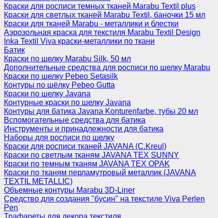
Краски для росписи темных тканей Marabu Textil plus
Краски для светлых тканей Marabu Textil, баночки 15 мл
Краски для тканей Marabu - металлики и блестки
Аэрозольная краска для текстиля Marabu Textil Design
Inka Textil Viva краски-металлики по ткани
Батик
Краски по шелку Marabu Silk, 50 мл
Дополнительные средства для росписи по шелку Marabu
Краски по шелку Pebeo Setasilk
Контуры по шёлку Pebeo Gutta
Краски по шелку Javana
Контурные краски по шелку Javana
Контуры для батика Javana Konturenfarbe, тубы 20 мл
Вспомогательные средства для батика
Инструменты и принадлежности для батика
Наборы для росписи по шелку
Краски для росписи тканей JAVANA (C.Kreul)
Краски по светлым тканям JAVANA TEX SUNNY
Краски по темным тканям JAVANA TEX OPAK
Краски по тканям перламутровый металлик (JAVANA
TEXTIL METALLIC)
Объемные контуры Marabu 3D-Liner
Средство для создания "бусин" на текстиле Viva Perlen
Pen
Трафареты для декора текстиля