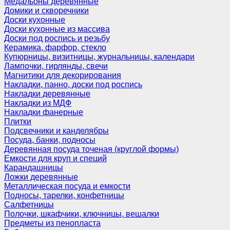
Медальоны деревянные
Домики и скворечники
Доски кухонные
Доски кухонные из массива
Доски под роспись и резьбу
Керамика, фарфор, стекло
Купюрницы, визитницы, журнальницы, календари
Лампочки, гирлянды, свечи
Магнитики для декорирования
Накладки, панно, доски под роспись
Накладки деревянные
Накладки из МДФ
Накладки фанерные
Плитки
Подсвечники и канделябры
Посуда, банки, подносы
Деревянная посуда точеная (круглой формы)
Емкости для круп и специй
Карандашницы
Ложки деревянные
Металлическая посуда и емкости
Подносы, тарелки, конфетницы
Салфетницы
Полочки, шкафчики, ключницы, вешалки
Предметы из пенопласта