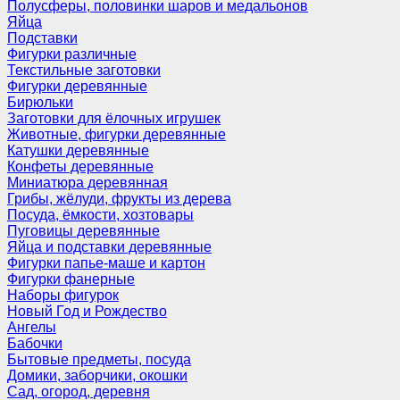
Полусферы, половинки шаров и медальонов
Яйца
Подставки
Фигурки различные
Текстильные заготовки
Фигурки деревянные
Бирюльки
Заготовки для ёлочных игрушек
Животные, фигурки деревянные
Катушки деревянные
Конфеты деревянные
Миниатюра деревянная
Грибы, жёлуди, фрукты из дерева
Посуда, ёмкости, хозтовары
Пуговицы деревянные
Яйца и подставки деревянные
Фигурки папье-маше и картон
Фигурки фанерные
Наборы фигурок
Новый Год и Рождество
Ангелы
Бабочки
Бытовые предметы, посуда
Домики, заборчики, окошки
Сад, огород, деревня