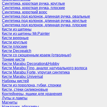
Синтетика, короткая ручка, круглые
Синтетика, короткая ручка, плоские
Синтетика, короткий ворс
Синтетика под колонок, длинная ручка, овальные
Синтетика под колонок, длинная ручка, круглые
Синтетика под колонок, длинная ручка, плоские
Кисти из щетины
Кисти из щетины Mr.Painter
Кисти веерные
Кисти круглые
Кисти плоские
Кисти Decopatch
Кисти со скошенным краем (отводные)
Тонкие кисти
Кисти Marabu Decoration&Hobby
Кисти Marabu Fino, аналог натурального волоса
Кисти Marabu Forte, упругая синтетика
Кисти Marabu Universal
Наборы кистей
Кисти из поролона, губки, спонжи
Кисти, стеки силиконовые
Контейнеры, ящики для хранения
Лупы и лампы
Магниты
Наждачки, абразивы