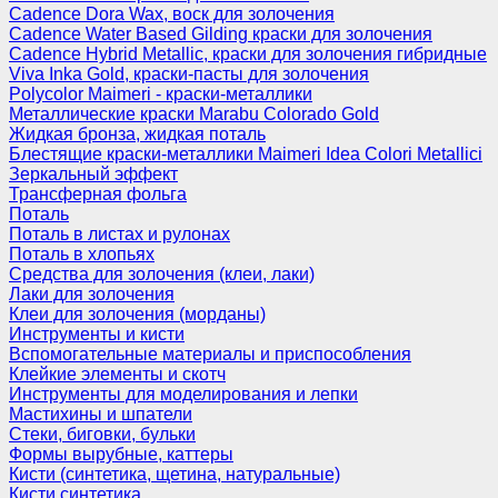
Cadence Dora Wax, воск для золочения
Cadence Water Based Gilding краски для золочения
Cadence Hybrid Metallic, краски для золочения гибридные
Viva Inka Gold, краски-пасты для золочения
Polycolor Maimeri - краски-металлики
Металлические краски Marabu Colorado Gold
Жидкая бронза, жидкая поталь
Блестящие краски-металлики Maimeri Idea Colori Metallici
Зеркальный эффект
Трансферная фольга
Поталь
Поталь в листах и рулонах
Поталь в хлопьях
Средства для золочения (клеи, лаки)
Лаки для золочения
Клеи для золочения (морданы)
Инструменты и кисти
Вспомогательные материалы и приспособления
Клейкие элементы и скотч
Инструменты для моделирования и лепки
Мастихины и шпатели
Стеки, биговки, бульки
Формы вырубные, каттеры
Кисти (синтетика, щетина, натуральные)
Кисти синтетика