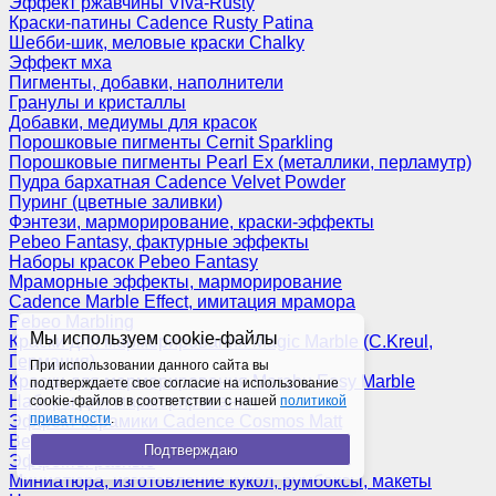
Эффект ржавчины Viva-Rusty
Краски-патины Cadence Rusty Patina
Шебби-шик, меловые краски Chalky
Эффект мха
Пигменты, добавки, наполнители
Гранулы и кристаллы
Добавки, медиумы для красок
Порошковые пигменты Cernit Sparkling
Порошковые пигменты Pearl Ex (металлики, перламутр)
Пудра бархатная Cadence Velvet Powder
Пуринг (цветные заливки)
Фэнтези, марморирование, краски-эффекты
Pebeo Fantasy, фактурные эффекты
Наборы красок Pebeo Fantasy
Мраморные эффекты, марморирование
Cadence Marble Effect, имитация мрамора
Pebeo Marbling
Мы используем cookie-файлы
Краски для марморирования Magic Marble (C.Kreul,
Германия)
При использовании данного сайта вы
Краски для марморирования Marabu Easy Marble
подтверждаете свое согласие на использование
Наборы для марморирования
cookie-файлов в соответствии с нашей
политикой
приватности
.
Эффект керамики Cadence Cosmos Matt
Венецианская штукатурка
Подтверждаю
Эффекты разные
Миниатюра, изготовление кукол, румбоксы, макеты