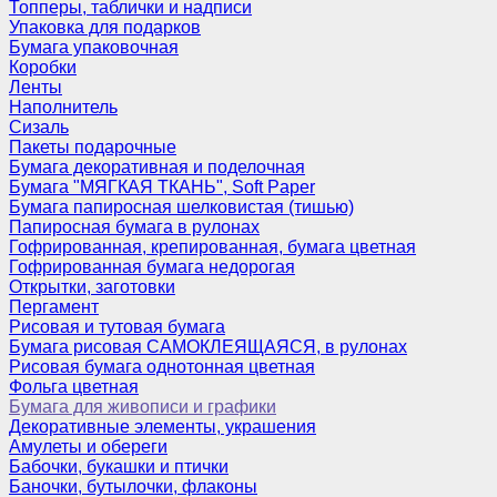
Топперы, таблички и надписи
Упаковка для подарков
Бумага упаковочная
Коробки
Ленты
Наполнитель
Сизаль
Пакеты подарочные
Бумага декоративная и поделочная
Бумага "МЯГКАЯ ТКАНЬ", Soft Paper
Бумага папиросная шелковистая (тишью)
Папиросная бумага в рулонах
Гофрированная, крепированная, бумага цветная
Гофрированная бумага недорогая
Открытки, заготовки
Пергамент
Рисовая и тутовая бумага
Бумага рисовая САМОКЛЕЯЩАЯСЯ, в рулонах
Рисовая бумага однотонная цветная
Фольга цветная
Бумага для живописи и графики
Декоративные элементы, украшения
Амулеты и обереги
Бабочки, букашки и птички
Баночки, бутылочки, флаконы