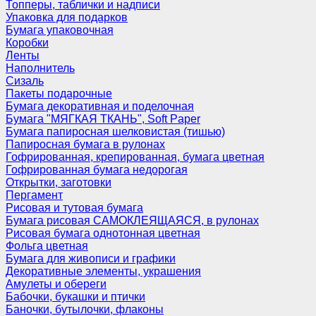
Топперы, таблички и надписи
Упаковка для подарков
Бумага упаковочная
Коробки
Ленты
Наполнитель
Сизаль
Пакеты подарочные
Бумага декоративная и поделочная
Бумага "МЯГКАЯ ТКАНЬ", Soft Paper
Бумага папиросная шелковистая (тишью)
Папиросная бумага в рулонах
Гофрированная, крепированная, бумага цветная
Гофрированная бумага недорогая
Открытки, заготовки
Пергамент
Рисовая и тутовая бумага
Бумага рисовая САМОКЛЕЯЩАЯСЯ, в рулонах
Рисовая бумага однотонная цветная
Фольга цветная
Бумага для живописи и графики
Декоративные элементы, украшения
Амулеты и обереги
Бабочки, букашки и птички
Баночки, бутылочки, флаконы