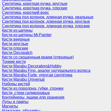
Синтетика, короткая ручка, круглые
Синтетика, короткая ручка, плоские
Синтетика, короткий ворс
Синтетика под колонок, длинная ручка, овальные
Синтетика под колонок, длинная ручка, круглые
Синтетика под колонок, длинная ручка, плоские
Кисти из щетины
Кисти из щетины Mr.Painter
Кисти веерные
Кисти круглые
Кисти плоские
Кисти Decopatch
Кисти со скошенным краем (отводные)
Тонкие кисти
Кисти Marabu Decoration&Hobby
Кисти Marabu Fino, аналог натурального волоса
Кисти Marabu Forte, упругая синтетика
Кисти Marabu Universal
Наборы кистей
Кисти из поролона, губки, спонжи
Кисти, стеки силиконовые
Контейнеры, ящики для хранения
Лупы и лампы
Магниты
Наждачки, абразивы