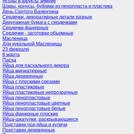
Ягоды и фрукты зимние
Шары, конусы, бублики из пенопласта и пластика
День Святого Валентина
Сердечки, декоративные детали разные
Декупажная бумага с сердечками
Сердечки фанерные
Сердечки - заготовки объемные
Масленица
Для кукольной Масленицы
23 февраля
8 марта
Пасха
Яйца для пасхального декора
Яйца миниатюрные
Яйца деревянные
Яйца с плоскими срезами
Яйца пластиковые
Яйца пластиковые непрозрачные
Яйца пенопластовые
Яйца пенопластовые цветные
Яйца пенопластовые белые
Яйца фанерные плоские
Яйца-шкатулки, раскрывающиеся
Подставки под яйца и куличи
Подставки деревянные