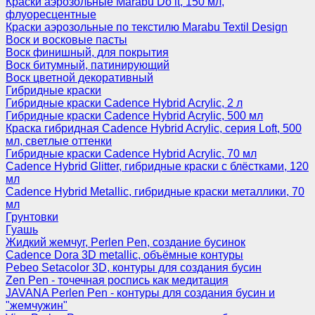
Краски аэрозольные Marabu Do it, 150 мл,
флуоресцентные
Краски аэрозольные по текстилю Marabu Textil Design
Воск и восковые пасты
Воск финишный, для покрытия
Воск битумный, патинирующий
Воск цветной декоративный
Гибридные краски
Гибридные краски Cadence Hybrid Acrylic, 2 л
Гибридные краски Cadence Hybrid Acrylic, 500 мл
Краска гибридная Cadence Hybrid Acrylic, серия Loft, 500
мл, светлые оттенки
Гибридные краски Cadence Hybrid Acrylic, 70 мл
Cadence Hybrid Glitter, гибридные краски с блёстками, 120
мл
Cadence Hybrid Metallic, гибридные краски металлики, 70
мл
Грунтовки
Гуашь
Жидкий жемчуг, Perlen Pen, создание бусинок
Cadence Dora 3D metallic, объёмные контуры
Pebeo Setacolor 3D, контуры для создания бусин
Zen Pen - точечная роспись как медитация
JAVANA Perlen Pen - контуры для создания бусин и
"жемчужин"