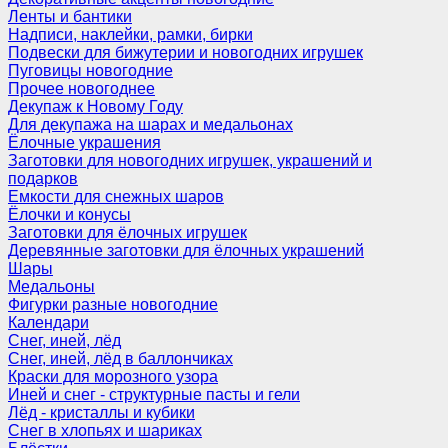
Ленты и бантики
Надписи, наклейки, рамки, бирки
Подвески для бижутерии и новогодних игрушек
Пуговицы новогодние
Прочее новогоднее
Декупаж к Новому Году
Для декупажа на шарах и медальонах
Ёлочные украшения
Заготовки для новогодних игрушек, украшений и
подарков
Емкости для снежных шаров
Ёлочки и конусы
Заготовки для ёлочных игрушек
Деревянные заготовки для ёлочных украшений
Шары
Медальоны
Фигурки разные новогодние
Календари
Снег, иней, лёд
Снег, иней, лёд в баллончиках
Краски для морозного узора
Иней и снег - структурные пасты и гели
Лёд - кристаллы и кубики
Снег в хлопьях и шариках