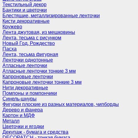
Текстильный декор
Бантики и цветочки
Блестящие, металлизированные ленточки
Кисти декоративные
Кружево
Лента джутовая, из мешковины
Лента, тесьма с рисунком
Новый Год, Рождество
Пасха
Лента, тесьма фигурная
Ленточки однотонные
Атласные ленточки
Атласные ленточки тонкие 3 мм
Капроновые ленточки
Капроновые ленточки тонкие 3 мм
Нити декоративные
Помпоны и помпончики
Синель-шнуры
Фигурки плоские из разных материалов, чипборды
Дерево и фанера
Картон и МДФ
Металл
Цветочки и ягодки
Декупаж - бумага и средства
DECOPATCH - тонкая бумага