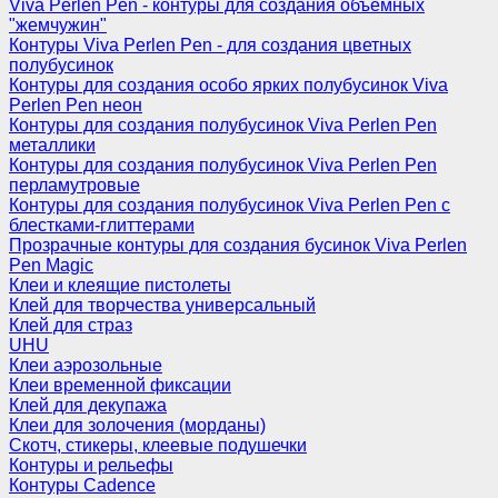
Viva Perlen Pen - контуры для создания объемных
"жемчужин"
Контуры Viva Perlen Pen - для создания цветных
полубусинок
Контуры для создания особо ярких полубусинок Viva
Perlen Pen неон
Контуры для создания полубусинок Viva Perlen Pen
металлики
Контуры для создания полубусинок Viva Perlen Pen
перламутровые
Контуры для создания полубусинок Viva Perlen Pen с
блестками-глиттерами
Прозрачные контуры для создания бусинок Viva Perlen
Pen Magic
Клеи и клеящие пистолеты
Клей для творчества универсальный
Клей для страз
UHU
Клеи аэрозольные
Клеи временной фиксации
Клей для декупажа
Клеи для золочения (морданы)
Скотч, стикеры, клеевые подушечки
Контуры и рельефы
Контуры Cadence