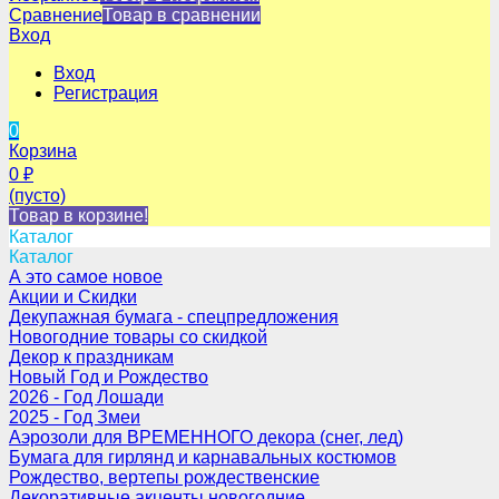
Сравнение
Товар в сравнении
Вход
Вход
Регистрация
0
Корзина
0
₽
(пусто)
Товар в корзине!
Каталог
Каталог
А это самое новое
Акции и Скидки
Декупажная бумага - спецпредложения
Новогодние товары со скидкой
Декор к праздникам
Новый Год и Рождество
2026 - Год Лошади
2025 - Год Змеи
Аэрозоли для ВРЕМЕННОГО декора (снег, лед)
Бумага для гирлянд и карнавальных костюмов
Рождество, вертепы рождественские
Декоративные акценты новогодние