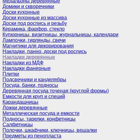
Медальоны деревянные
Домики и скворечники
Доски кухонные
Доски кухонные из массива
Доски под роспись и резьбу
Керамика, фарфор, стекло
Купюрницы, визитницы, журнальницы, календари
Лампочки, гирлянды, свечи
Магнитики для декорирования
Накладки, панно, доски под роспись
Накладки деревянные
Накладки из МДФ
Накладки фанерные
Плитки
Подсвечники и канделябры
Посуда, банки, подносы
Деревянная посуда точеная (круглой формы)
Емкости для круп и специй
Карандашницы
Ложки деревянные
Металлическая посуда и емкости
Подносы, тарелки, конфетницы
Салфетницы
Полочки, шкафчики, ключницы, вешалки
Предметы из пенопласта