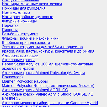
Ножницы, макетные ножи, резаки
Ножницы для рукоделия
Ножи макетные
Ножи раскройные, дисковые
Фигурные ножницы
Перчатки
Пинцеты
Резьба - инструмент
Флаконы, тюбики и наконечники
Швейные принадлежности
Электроинструменты для хобби и творчества
Краски, лаки, пасты, контуры, красители и др. химия
Акварельные краски
Акриловые краски
Pebeo Studio Acrylics, 100 мл, шелковисто-матовые
акриловые краски
Акриловые краски Maimeri Polycolor (Маймери
Поликолор)
Maimeri Polycolor, наборы
Maimeri Polycolor Reflect (с металлическим блеском)
Акриловые краски Maimeri ACRILICO
Акриловые краски Vallejo Acrylic Studio, БОЛЬШИЕ
БАНКИ 1 л
Акрилово-меловые гибридные краски Cadence Hybrid