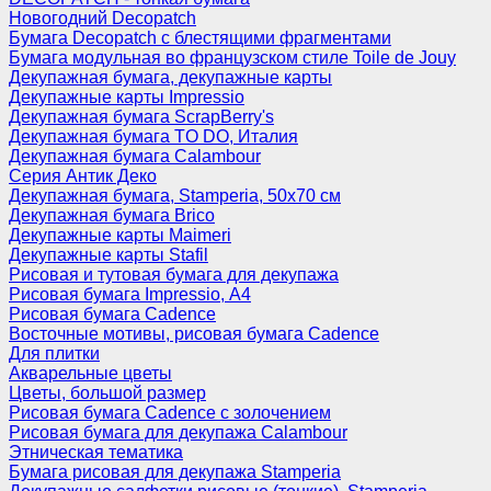
Новогодний Decopatch
Бумага Decopatch с блестящими фрагментами
Бумага модульная во французском стиле Toile de Jouy
Декупажная бумага, декупажные карты
Декупажные карты Impressio
Декупажная бумага ScrapBerry's
Декупажная бумага TO DO, Италия
Декупажная бумага Calambour
Серия Антик Деко
Декупажная бумага, Stamperia, 50х70 см
Декупажная бумага Brico
Декупажные карты Maimeri
Декупажные карты Stafil
Рисовая и тутовая бумага для декупажа
Рисовая бумага Impressio, А4
Рисовая бумага Cadence
Восточные мотивы, рисовая бумага Cadence
Для плитки
Акварельные цветы
Цветы, большой размер
Рисовая бумага Cadence c золочением
Рисовая бумага для декупажа Calambour
Этническая тематика
Бумага рисовая для декупажа Stamperia