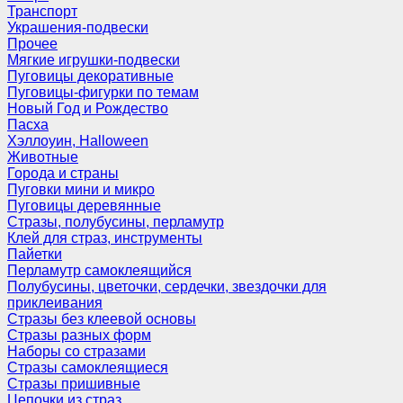
Транспорт
Украшения-подвески
Прочее
Мягкие игрушки-подвески
Пуговицы декоративные
Пуговицы-фигурки по темам
Новый Год и Рождество
Пасха
Хэллоуин, Halloween
Животные
Города и страны
Пуговки мини и микро
Пуговицы деревянные
Стразы, полубусины, перламутр
Клей для страз, инструменты
Пайетки
Перламутр самоклеящийся
Полубусины, цветочки, сердечки, звездочки для
приклеивания
Стразы без клеевой основы
Стразы разных форм
Наборы со стразами
Стразы самоклеящиеся
Стразы пришивные
Цепочки из страз