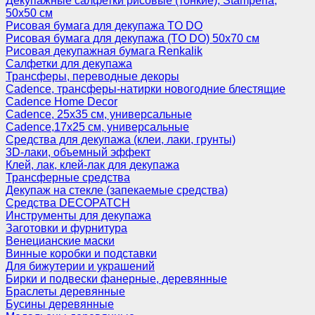
Декупажные салфетки рисовые (тонкие), Stamperia,
50х50 см
Рисовая бумага для декупажа TO DO
Рисовая бумага для декупажа (TO DO) 50х70 см
Рисовая декупажная бумага Renkalik
Салфетки для декупажа
Трансферы, переводные декоры
Cadence, трансферы-натирки новогодние блестящие
Cadence Home Decor
Cadence, 25х35 см, универсальные
Cadence,17х25 см, универсальные
Средства для декупажа (клеи, лаки, грунты)
3D-лаки, объемный эффект
Клей, лак, клей-лак для декупажа
Трансферные средства
Декупаж на стекле (запекаемые средства)
Средства DECOPATCH
Инструменты для декупажа
Заготовки и фурнитура
Венецианские маски
Винные коробки и подставки
Для бижутерии и украшений
Бирки и подвески фанерные, деревянные
Браслеты деревянные
Бусины деревянные