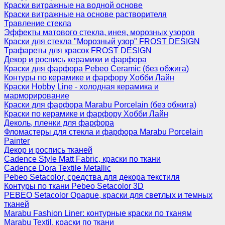
Краски витражные на водной основе
Краски витражные на основе растворителя
Травление стекла
Эффекты матового стекла, инея, морозных узоров
Краски для стекла "Морозный узор" FROST DESIGN
Трафареты для красок FROST DESIGN
Декор и роспись керамики и фарфора
Краски для фарфора Pebeo Ceramic (без обжига)
Контуры по керамике и фарфору Хобби Лайн
Краски Hobby Line - холодная керамика и
марморирование
Краски для фарфора Marabu Porcelain (без обжига)
Краски по керамике и фарфору Хобби Лайн
Деколь, пленки для фарфора
Фломастеры для стекла и фарфора Marabu Porcelain
Painter
Декор и роспись тканей
Cadence Style Matt Fabric, краски по ткани
Cadence Dora Textile Metallic
Pebeo Setacolor, средства для декора текстиля
Контуры по ткани Pebeo Setacolor 3D
PEBEO Setacolor Opaque, краски для светлых и темных
тканей
Marabu Fashion Liner: контурные краски по тканям
Marabu Textil, краски по ткани