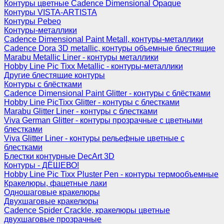
Контуры цветные Cadence Dimensional Opaque
Контуры VISTA-ARTISTA
Контуры Pebeo
Контуры-металлики
Cadence Dimensional Paint Metall, контуры-металлики
Cadence Dora 3D metallic, контуры объемные блестящие
Marabu Metallic Liner - контуры металлики
Hobby Line Pic Tixx Metallic - контуры-металлики
Другие блестящие контуры
Контуры с блёстками
Cadence Dimensional Paint Glitter - контуры с блёстками
Hobby Line PicTixx Glitter - контуры с блестками
Marabu Glitter Liner - контуры с блестками
Viva German Glitter - контуры прозрачные с цветными
блестками
Viva Glitter Liner - контуры рельефные цветные с
блестками
Блестки контурные DecArt 3D
Контуры - ДЁШЕВО!
Hobby Line Pic Tixx Pluster Pen - контуры термообъемные
Кракелюры, фацетные лаки
Одношаговые кракелюры
Двухшаговые кракелюры
Cadence Spider Crackle, кракелюры цветные
двухшаговые прозрачные