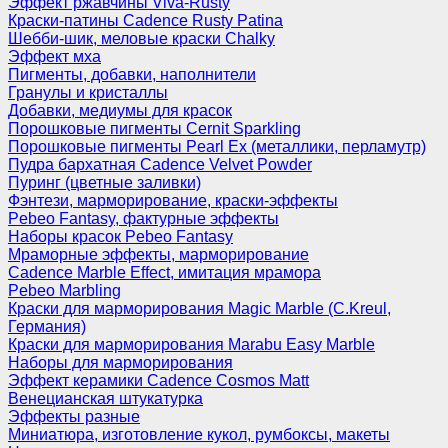
Эффект ржавчины Viva-Rusty
Краски-патины Cadence Rusty Patina
Шебби-шик, меловые краски Chalky
Эффект мха
Пигменты, добавки, наполнители
Гранулы и кристаллы
Добавки, медиумы для красок
Порошковые пигменты Cernit Sparkling
Порошковые пигменты Pearl Ex (металлики, перламутр)
Пудра бархатная Cadence Velvet Powder
Пуринг (цветные заливки)
Фэнтези, марморирование, краски-эффекты
Pebeo Fantasy, фактурные эффекты
Наборы красок Pebeo Fantasy
Мраморные эффекты, марморирование
Cadence Marble Effect, имитация мрамора
Pebeo Marbling
Краски для марморирования Magic Marble (C.Kreul,
Германия)
Краски для марморирования Marabu Easy Marble
Наборы для марморирования
Эффект керамики Cadence Cosmos Matt
Венецианская штукатурка
Эффекты разные
Миниатюра, изготовление кукол, румбоксы, макеты