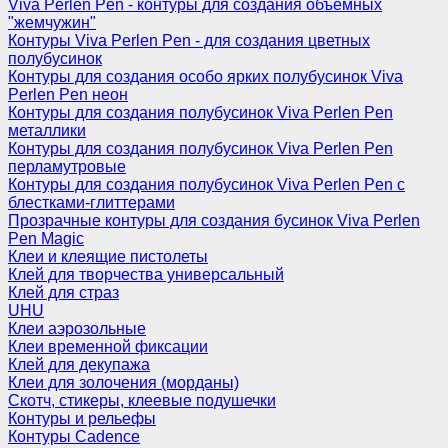
Viva Perlen Pen - контуры для создания объемных
"жемчужин"
Контуры Viva Perlen Pen - для создания цветных
полубусинок
Контуры для создания особо ярких полубусинок Viva
Perlen Pen неон
Контуры для создания полубусинок Viva Perlen Pen
металлики
Контуры для создания полубусинок Viva Perlen Pen
перламутровые
Контуры для создания полубусинок Viva Perlen Pen с
блестками-глиттерами
Прозрачные контуры для создания бусинок Viva Perlen
Pen Magic
Клеи и клеящие пистолеты
Клей для творчества универсальный
Клей для страз
UHU
Клеи аэрозольные
Клеи временной фиксации
Клей для декупажа
Клеи для золочения (морданы)
Скотч, стикеры, клеевые подушечки
Контуры и рельефы
Контуры Cadence