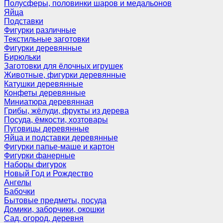
Полусферы, половинки шаров и медальонов
Яйца
Подставки
Фигурки различные
Текстильные заготовки
Фигурки деревянные
Бирюльки
Заготовки для ёлочных игрушек
Животные, фигурки деревянные
Катушки деревянные
Конфеты деревянные
Миниатюра деревянная
Грибы, жёлуди, фрукты из дерева
Посуда, ёмкости, хозтовары
Пуговицы деревянные
Яйца и подставки деревянные
Фигурки папье-маше и картон
Фигурки фанерные
Наборы фигурок
Новый Год и Рождество
Ангелы
Бабочки
Бытовые предметы, посуда
Домики, заборчики, окошки
Сад, огород, деревня