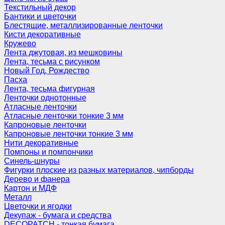
Текстильный декор
Бантики и цветочки
Блестящие, металлизированные ленточки
Кисти декоративные
Кружево
Лента джутовая, из мешковины
Лента, тесьма с рисунком
Новый Год, Рождество
Пасха
Лента, тесьма фигурная
Ленточки однотонные
Атласные ленточки
Атласные ленточки тонкие 3 мм
Капроновые ленточки
Капроновые ленточки тонкие 3 мм
Нити декоративные
Помпоны и помпончики
Синель-шнуры
Фигурки плоские из разных материалов, чипборды
Дерево и фанера
Картон и МДФ
Металл
Цветочки и ягодки
Декупаж - бумага и средства
DECOPATCH - тонкая бумага