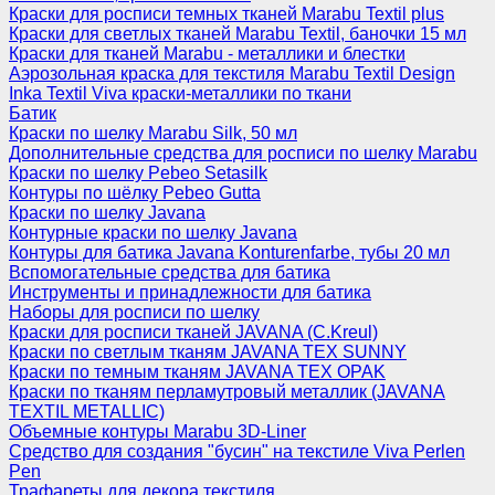
Краски для росписи темных тканей Marabu Textil plus
Краски для светлых тканей Marabu Textil, баночки 15 мл
Краски для тканей Marabu - металлики и блестки
Аэрозольная краска для текстиля Marabu Textil Design
Inka Textil Viva краски-металлики по ткани
Батик
Краски по шелку Marabu Silk, 50 мл
Дополнительные средства для росписи по шелку Marabu
Краски по шелку Pebeo Setasilk
Контуры по шёлку Pebeo Gutta
Краски по шелку Javana
Контурные краски по шелку Javana
Контуры для батика Javana Konturenfarbe, тубы 20 мл
Вспомогательные средства для батика
Инструменты и принадлежности для батика
Наборы для росписи по шелку
Краски для росписи тканей JAVANA (C.Kreul)
Краски по светлым тканям JAVANA TEX SUNNY
Краски по темным тканям JAVANA TEX OPAK
Краски по тканям перламутровый металлик (JAVANA
TEXTIL METALLIC)
Объемные контуры Marabu 3D-Liner
Средство для создания "бусин" на текстиле Viva Perlen
Pen
Трафареты для декора текстиля