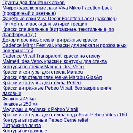
Грунты для фацетных лаков
Микрокракелюрные лаки Viva Mikro Facetten-Lack
(прозрачный и цветные)
Фацетные лаки Viva Decor Facetten-Lack (кракелюр)
Пигменты и воски для затирки трещин
Краски специальные (витражные, текстильные, по
фарфору и т.д.)
Декор и роспись стекла, витражные краски
Cadence Mirror Festival, краски для зеркал и прозрачных
поверхностей
Cadence Vitrail Transparent, краски по стеклу
Maimeri Idea Vetro, краски и контуры для стекла
Контуры по стеклу Maimeri Idea Vetro
Краски и контуры для стекла Marabu
Краски для стекла глянцевые Marabu GlasArt
Краски и контуры для стекла Pebeo
Краски витражные Pebeo Vitrail, без закрепления,
лаковые
Флаконы 45 мл
Флаконы 250 мл
Медиумы и добавки к Pebeo Vitrail
Краски и контуры для стекла под обжиг Pebeo Vitrea 160
Контуры витражные Pebeo Cerne relief
Витражная лента
Контуры витражные