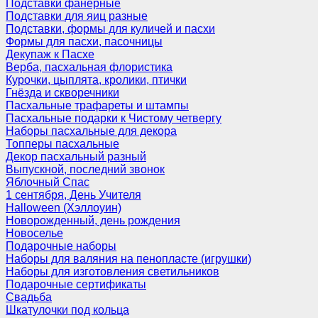
Подставки фанерные
Подставки для яиц разные
Подставки, формы для куличей и пасхи
Формы для пасхи, пасочницы
Декупаж к Пасхе
Верба, пасхальная флористика
Курочки, цыплята, кролики, птички
Гнёзда и скворечники
Пасхальные трафареты и штампы
Пасхальные подарки к Чистому четвергу
Наборы пасхальные для декора
Топперы пасхальные
Декор пасхальный разный
Выпускной, последний звонок
Яблочный Спас
1 сентября, День Учителя
Halloween (Хэллоуин)
Новорожденный, день рождения
Новоселье
Подарочные наборы
Наборы для валяния на пенопласте (игрушки)
Наборы для изготовления светильников
Подарочные сертификаты
Свадьба
Шкатулочки под кольца