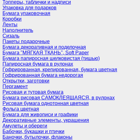
Топперы, таблички и надписи
Упаковка для подарков
Бумага упаковочная
Коробки
Ленты
Наполнитель
Сизаль
Пакеты подарочные
Бумага декоративная и поделочная
Бумага "МЯГКАЯ ТКАНЬ", Soft Paper
Бумага папиросная шелковистая (тишью)
Папиросная бумага в рулонах
Гофрированная, крепированная, бумага цветная
Гофрированная бумага недорогая
Открытки, заготовки
Пергамент
Рисовая и тутовая бумага
Бумага рисовая САМОКЛЕЯЩАЯСЯ, в рулонах
Рисовая бумага однотонная цветная
Фольга цветная
Бумага для живописи и графики
Декоративные элементы, украшения
Амулеты и обереги
Бабочки, букашки и птички
Баночки, бутылочки, флаконы