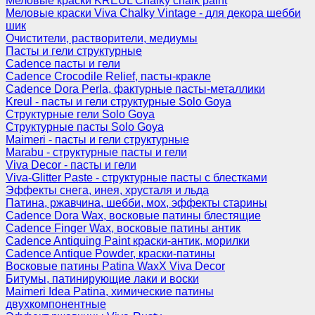
Меловые краски KREUL Chalky chalk paint
Меловые краски Viva Chalky Vintage - для декора шебби
шик
Очистители, растворители, медиумы
Пасты и гели структурные
Cadence пасты и гели
Cadence Crocodile Relief, пасты-кракле
Cadence Dora Perla, фактурные пасты-металлики
Kreul - пасты и гели структурные Solo Goya
Структурные гели Solo Goya
Структурные пасты Solo Goya
Maimeri - пасты и гели структурные
Marabu - структурные пасты и гели
Viva Decor - пасты и гели
Viva-Glitter Paste - структурные пасты с блестками
Эффекты снега, инея, хрусталя и льда
Патина, ржавчина, шебби, мох, эффекты старины
Cadence Dora Wax, восковые патины блестящие
Cadence Finger Wax, восковые патины антик
Сadence Antiquing Paint краски-антик, морилки
Cadence Antique Powder, краски-патины
Восковые патины Patina WaxX Viva Decor
Битумы, патинирующие лаки и воски
Maimeri Idea Patina, химические патины
двухкомпонентные