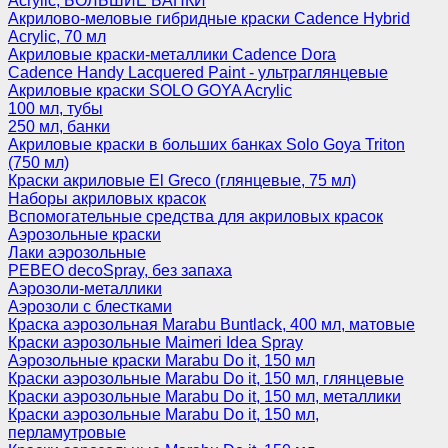
Acrylic, БОЛЬШИЕ БАНКИ
Акрилово-меловые гибридные краски Cadence Hybrid
Acrylic, 70 мл
Акриловые краски-металлики Cadence Dora
Cadence Handy Lacquered Paint - ультраглянцевые
Акриловые краски SOLO GOYA Acrylic
100 мл, тубы
250 мл, банки
Акриловые краски в больших банках Solo Goya Triton
(750 мл)
Краски акриловые El Greco (глянцевые, 75 мл)
Наборы акриловых красок
Вспомогательные средства для акриловых красок
Аэрозольные краски
Лаки аэрозольные
PEBEO decoSpray, без запаха
Аэрозоли-металлики
Аэрозоли с блестками
Краска аэрозольная Marabu Buntlack, 400 мл, матовые
Краски аэрозольные Maimeri Idea Spray
Аэрозольные краски Marabu Do it, 150 мл
Краски аэрозольные Marabu Do it, 150 мл, глянцевые
Краски аэрозольные Marabu Do it, 150 мл, металлики
Краски аэрозольные Marabu Do it, 150 мл,
перламутровые