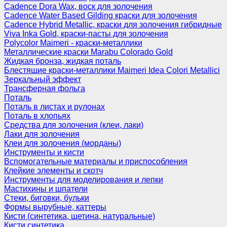
Cadence Dora Wax, воск для золочения
Cadence Water Based Gilding краски для золочения
Cadence Hybrid Metallic, краски для золочения гибридные
Viva Inka Gold, краски-пасты для золочения
Polycolor Maimeri - краски-металлики
Металлические краски Marabu Colorado Gold
Жидкая бронза, жидкая поталь
Блестящие краски-металлики Maimeri Idea Colori Metallici
Зеркальный эффект
Трансферная фольга
Поталь
Поталь в листах и рулонах
Поталь в хлопьях
Средства для золочения (клеи, лаки)
Лаки для золочения
Клеи для золочения (морданы)
Инструменты и кисти
Вспомогательные материалы и приспособления
Клейкие элементы и скотч
Инструменты для моделирования и лепки
Мастихины и шпатели
Стеки, биговки, бульки
Формы вырубные, каттеры
Кисти (синтетика, щетина, натуральные)
Кисти синтетика