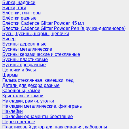
Бирки, надписи
Бирки, тэги
Блёстки, глиттеры
Блёстки разные
Блёстки Cadence Glitter Powder, 45 мл
Блёстки Cadence Glitter Powder Pen (в ручке-диспенсере)
Бусы, бусины, шармы, цепочки
Бисер
Бусины деревянные
Бусины металлические
Бусины керамические и стеклянные
Бусины пластиковые
Бусины прозрачные
Цепочки и бусы
Шармы
Галька стеклянная, камешки, лёд
Детали для декора разные
Кабошоны, камеи
Кристаллы и камни
Накладки, рамки, уголки
Накладки металлические, филигрань
Наклейки
Наклейки-орнаменты блестящие
Перья цветные
Пластиковый декор для наклеивания, кабошоны