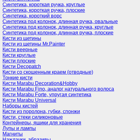
Синтетика, короткая ручка, круглые
Синтетика, короткая ручка, плоские
Синтетика, короткий ворс
Синтетика под колонок, длинная ручка, овальные
Синтетика под колонок, длинная ручка, круглые
Синтетика под колонок, длинная ручка, плоские
Кисти из щетины
Кисти из щетины Mr.Painter
Кисти веерные
Кисти круглые
Кисти плоские
Кисти Decopatch
Кисти со скошенным краем (отводные)
Тонкие кисти
Кисти Marabu Decoration&Hobby
Кисти Marabu Fino, аналог натурального волоса
Кисти Marabu Forte, упругая синтетика
Кисти Marabu Universal
Наборы кистей
Кисти из поролона, губки, спонжи
Кисти, стеки силиконовые
Контейнеры, ящики для хранения
Лупы и лампы
Магниты
Наждачки, абразивы