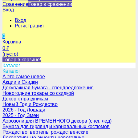
Сравнение
Товар в сравнении
Вход
Вход
Регистрация
0
Корзина
0
₽
(пусто)
Товар в корзине!
Каталог
Каталог
А это самое новое
Акции и Скидки
Декупажная бумага - спецпредложения
Новогодние товары со скидкой
Декор к праздникам
Новый Год и Рождество
2026 - Год Лошади
2025 - Год Змеи
Аэрозоли для ВРЕМЕННОГО декора (снег, лед)
Бумага для гирлянд и карнавальных костюмов
Рождество, вертепы рождественские
Декоративные акценты новогодние