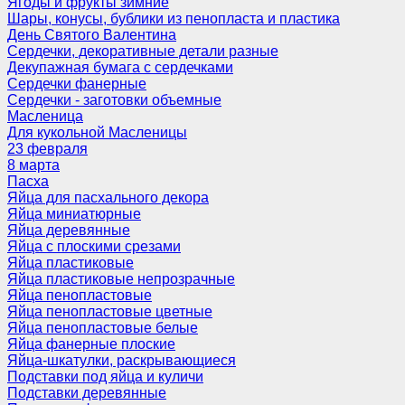
Ягоды и фрукты зимние
Шары, конусы, бублики из пенопласта и пластика
День Святого Валентина
Сердечки, декоративные детали разные
Декупажная бумага с сердечками
Сердечки фанерные
Сердечки - заготовки объемные
Масленица
Для кукольной Масленицы
23 февраля
8 марта
Пасха
Яйца для пасхального декора
Яйца миниатюрные
Яйца деревянные
Яйца с плоскими срезами
Яйца пластиковые
Яйца пластиковые непрозрачные
Яйца пенопластовые
Яйца пенопластовые цветные
Яйца пенопластовые белые
Яйца фанерные плоские
Яйца-шкатулки, раскрывающиеся
Подставки под яйца и куличи
Подставки деревянные