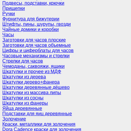
Подвесы, подставки, крючки
Прищепки
Ручки
Фурнитура для бижутерии
Штифты, пины, шурупы, гвозди
Чайные домики и коробки
Часы
Заготовки для часов плоские
Заготовки для часов объемные
Цифры и циферблаты для часов
Часовые механизмы и стрелки
Стрелки для часов
Чемоданы, саквояжи, ящики
Шкатулки и прочее из МДФ
Шкатулки из дерева
Шкатулки дерево+фанера
Шкатулки деревянные дёшево
Шкатулки из массива липы
Шкатулки из сосны
Шкатулки из фанеры
Яйца деревянные
Подставки для яиц деревянные
Золочение
Краски, металлики для золочения
Dora Cadence краски для золочения