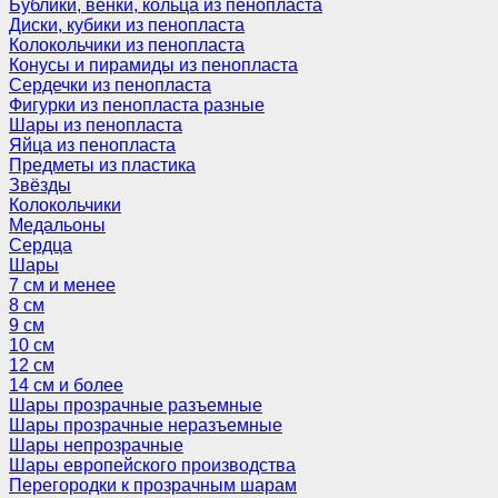
Бублики, венки, кольца из пенопласта
Диски, кубики из пенопласта
Колокольчики из пенопласта
Конусы и пирамиды из пенопласта
Сердечки из пенопласта
Фигурки из пенопласта разные
Шары из пенопласта
Яйца из пенопласта
Предметы из пластика
Звёзды
Колокольчики
Медальоны
Сердца
Шары
7 см и менее
8 см
9 см
10 см
12 см
14 см и более
Шары прозрачные разъемные
Шары прозрачные неразъемные
Шары непрозрачные
Шары европейского производства
Перегородки к прозрачным шарам