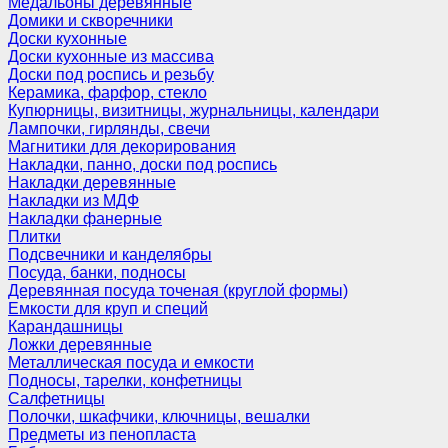
Медальоны деревянные
Домики и скворечники
Доски кухонные
Доски кухонные из массива
Доски под роспись и резьбу
Керамика, фарфор, стекло
Купюрницы, визитницы, журнальницы, календари
Лампочки, гирлянды, свечи
Магнитики для декорирования
Накладки, панно, доски под роспись
Накладки деревянные
Накладки из МДФ
Накладки фанерные
Плитки
Подсвечники и канделябры
Посуда, банки, подносы
Деревянная посуда точеная (круглой формы)
Емкости для круп и специй
Карандашницы
Ложки деревянные
Металлическая посуда и емкости
Подносы, тарелки, конфетницы
Салфетницы
Полочки, шкафчики, ключницы, вешалки
Предметы из пенопласта