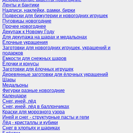
Ленты и бантики
Надписи, наклейки, рамки, бирки
Подвески для бижутерии и новогодних игрушек
Пуговицы новогодние
Прочее новогоднее
Декупаж к Новому Году
Для декупажа на шарах и медальонах
Ёлочные украшения
Заготовки для новогодних игрушек, украшений и
подарков
Емкости для снежных шаров
Ёлочки и конусы
Заготовки для ёлочных игрушек
Деревянные заготовки для ёлочных украшений
Шары
Медальоны
Фигурки разные новогодние
Календари
Снег, иней, лёд
Снег, иней, лёд в баллончиках
Краски для морозного узора
Иней и снег - структурные пасты и гели
Лёд - кристаллы и кубики
Снег в хлопьях и шариках