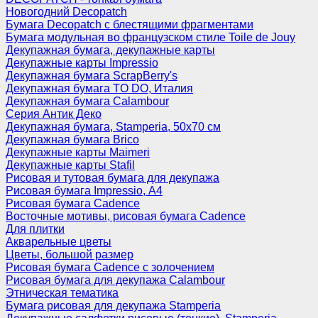
Новогодний Decopatch
Бумага Decopatch с блестящими фрагментами
Бумага модульная во французском стиле Toile de Jouy
Декупажная бумага, декупажные карты
Декупажные карты Impressio
Декупажная бумага ScrapBerry's
Декупажная бумага TO DO, Италия
Декупажная бумага Calambour
Серия Антик Деко
Декупажная бумага, Stamperia, 50х70 см
Декупажная бумага Brico
Декупажные карты Maimeri
Декупажные карты Stafil
Рисовая и тутовая бумага для декупажа
Рисовая бумага Impressio, А4
Рисовая бумага Cadence
Восточные мотивы, рисовая бумага Cadence
Для плитки
Акварельные цветы
Цветы, большой размер
Рисовая бумага Cadence c золочением
Рисовая бумага для декупажа Calambour
Этническая тематика
Бумага рисовая для декупажа Stamperia