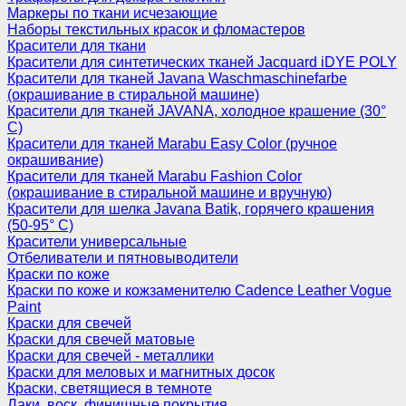
Маркеры по ткани исчезающие
Наборы текстильных красок и фломастеров
Красители для ткани
Красители для синтетических тканей Jacquard iDYE POLY
Красители для тканей Javana Waschmaschinefarbe
(окрашивание в стиральной машине)
Красители для тканей JAVANA, холодное крашение (30°
С)
Красители для тканей Marabu Easy Color (ручное
окрашивание)
Красители для тканей Marabu Fashion Color
(окрашивание в стиральной машине и вручную)
Красители для шелка Javana Batik, горячего крашения
(50-95° С)
Красители универсальные
Отбеливатели и пятновыводители
Краски по коже
Краски по коже и кожзаменителю Cadence Leather Vogue
Paint
Краски для свечей
Краски для свечей матовые
Краски для свечей - металлики
Краски для меловых и магнитных досок
Краски, светящиеся в темноте
Лаки, воск, финишные покрытия