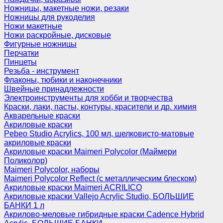
Ножницы, макетные ножи, резаки
Ножницы для рукоделия
Ножи макетные
Ножи раскройные, дисковые
Фигурные ножницы
Перчатки
Пинцеты
Резьба - инструмент
Флаконы, тюбики и наконечники
Швейные принадлежности
Электроинструменты для хобби и творчества
Краски, лаки, пасты, контуры, красители и др. химия
Акварельные краски
Акриловые краски
Pebeo Studio Acrylics, 100 мл, шелковисто-матовые
акриловые краски
Акриловые краски Maimeri Polycolor (Маймери
Поликолор)
Maimeri Polycolor, наборы
Maimeri Polycolor Reflect (с металлическим блеском)
Акриловые краски Maimeri ACRILICO
Акриловые краски Vallejo Acrylic Studio, БОЛЬШИЕ
БАНКИ 1 л
Акрилово-меловые гибридные краски Cadence Hybrid