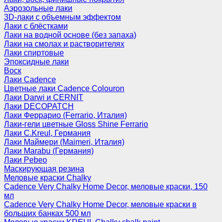
Аэрозольные лаки
3D-лаки с объемным эффектом
Лаки с блёстками
Лаки на водной основе (без запаха)
Лаки на смолах и растворителях
Лаки спиртовые
Эпоксидные лаки
Воск
Лаки Cadence
Цветные лаки Cadence Colouron
Лаки Darwi и CERNIT
Лаки DECOPATCH
Лаки Феррарио (Ferrario, Италия)
Лаки-гели цветные Gloss Shine Ferrario
Лаки C.Kreul, Германия
Лаки Маймери (Maimeri, Италия)
Лаки Marabu (Германия)
Лаки Pebeo
Маскирующая резина
Меловые краски Chalky
Cadence Very Chalky Home Decor, меловые краски, 150
мл
Cadence Very Chalky Home Decor, меловые краски в
больших банках 500 мл