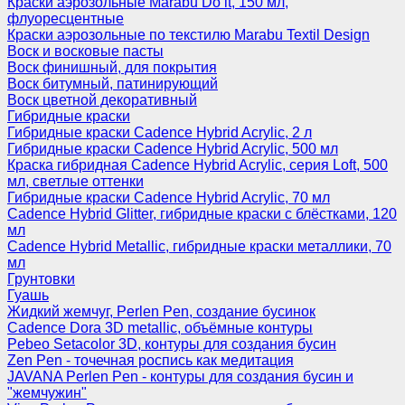
Краски аэрозольные Marabu Do it, 150 мл,
флуоресцентные
Краски аэрозольные по текстилю Marabu Textil Design
Воск и восковые пасты
Воск финишный, для покрытия
Воск битумный, патинирующий
Воск цветной декоративный
Гибридные краски
Гибридные краски Cadence Hybrid Acrylic, 2 л
Гибридные краски Cadence Hybrid Acrylic, 500 мл
Краска гибридная Cadence Hybrid Acrylic, серия Loft, 500
мл, светлые оттенки
Гибридные краски Cadence Hybrid Acrylic, 70 мл
Cadence Hybrid Glitter, гибридные краски с блёстками, 120
мл
Cadence Hybrid Metallic, гибридные краски металлики, 70
мл
Грунтовки
Гуашь
Жидкий жемчуг, Perlen Pen, создание бусинок
Cadence Dora 3D metallic, объёмные контуры
Pebeo Setacolor 3D, контуры для создания бусин
Zen Pen - точечная роспись как медитация
JAVANA Perlen Pen - контуры для создания бусин и
"жемчужин"