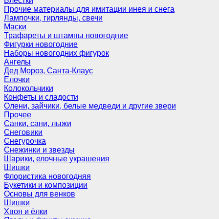
Блёстки
Прочие материалы для имитации инея и снега
Лампочки, гирлянды, свечи
Маски
Трафареты и штампы новогодние
Фигурки новогодние
Наборы новогодних фигурок
Ангелы
Дед Мороз, Санта-Клаус
Елочки
Колокольчики
Конфеты и сладости
Олени, зайчики, белые медведи и другие звери
Прочее
Санки, сани, лыжи
Снеговики
Снегурочка
Снежинки и звезды
Шарики, елочные украшения
Шишки
Флористика новогодняя
Букетики и композиции
Основы для венков
Шишки
Хвоя и ёлки