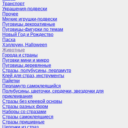
Транспорт
Украшения-подвески
Прочее
Мягкие игрушки-подвески
Пуговицы декоративные
Пуговицы-фигурки по темам
Новый Год и Рождество
Пасха
Хэллоуин, Halloween
Животные
Города и страны
Пуговки мини и микро
Пуговицы деревянные
Стразы, полубусины, перламутр
Клей для страз, инструменты
Пайетки
Перламутр самоклеящийся
Полубусины, цветочки, сердечки, звездочки для
приклеивания
Стразы без клеевой основы
Стразы разных форм
Наборы со стразами
Стразы самоклеящиеся
Стразы пришивные
Цепочки из страз