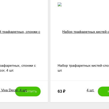
трафаретных, спонжи с
Набор трафаретных кистей-спо
or, 4 шт.
шт.
63
₽
КУПИТЬ