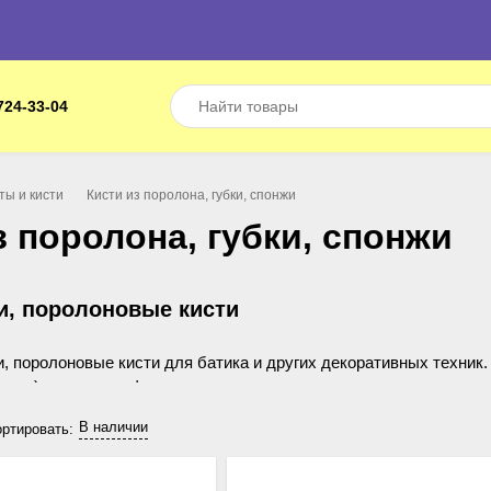
724-33-04
ты и кисти
Кисти из поролона, губки, спонжи
з поролона, губки, спонжи
и, поролоновые кисти
, поролоновые кисти для батика и других декоративных техник.
понжи) различных форм из натурального и синтетического матери
видов используются для окрашивания и нанесения фактурного 
В наличии
ртировать: