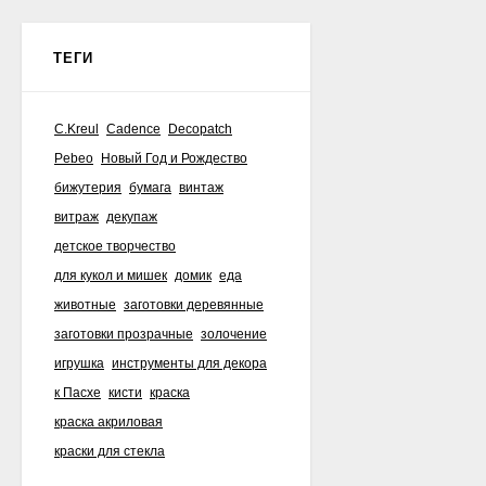
ТЕГИ
C.Kreul
Cadence
Decopatch
Pebeo
Новый Год и Рождество
бижутерия
бумага
винтаж
витраж
декупаж
детское творчество
для кукол и мишек
домик
еда
животные
заготовки деревянные
заготовки прозрачные
золочение
игрушка
инструменты для декора
к Пасхе
кисти
краска
краска акриловая
краски для стекла