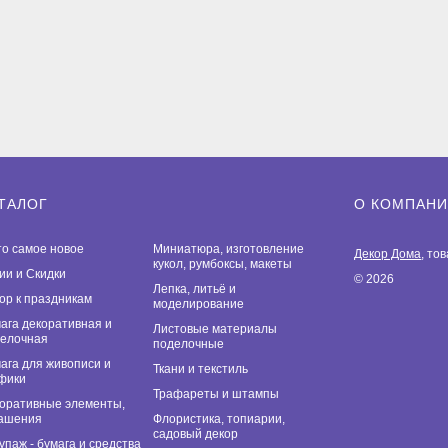
ТАЛОГ
О КОМПАН
то самое новое
Миниатюра, изготовление
Декор Дома
, то
кукол, румбоксы, макеты
ии и Скидки
© 2026
Лепка, литьё и
ор к праздникам
моделирование
ага декоративная и
Листовые материалы
елочная
поделочные
ага для живописи и
Ткани и текстиль
фики
Трафареты и штампы
оративные элементы,
ашения
Флористика, топиарии,
садовый декор
упаж - бумага и средства