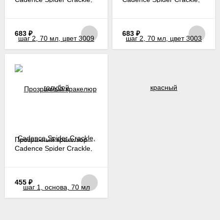
шаг 2, 70 мл, цвет 3009
шаг 2, 70 мл, цвет 3003
голубой
красный
683
₽
683
₽
Прозрачный кракелюр
Cadence Spider Crackle,
шаг 1, основа, 70 мл
455
₽