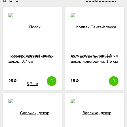
шар "У камина"
,
Fairy door
.
Посох рождественский,
Колпак Санта-Клауса,
декор, 3,7 см
декор новогодний, 1,5 см
25
₽
15
₽