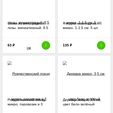
Венок из виноградной
Фигурки новогодние
лозы, миниатюрный, 8,5
микро, 1-1,5 см, 5 шт.
см
63
₽
135
₽
Рождественский поезд
Деревце микро, 3,5 см,
микро, паровозик и 3
цвет бело-зелёный
вагончика, 2-3 см