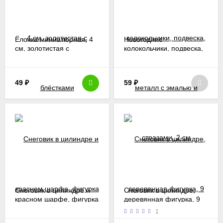
Ёлочка миниатюрная, 4
Новогодние
см, золотистая с
колокольчики, подвеска,
блёстками
металл с эмалью и
стразами, 2 см
49
₽
59
₽
Снеговик в цилиндре и
Снеговик в цилиндре,
красном шарфе, фигурка
деревянная фигурка, 9
мини, 3 см
см
1