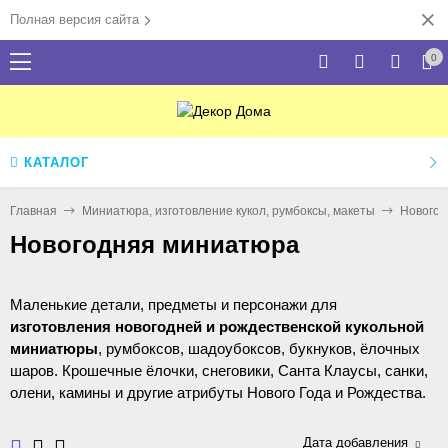
Полная версия сайта
0
КАТАЛОГ
Главная
Миниатюра, изготовление кукол, румбоксы, макеты
Новогод
Новогодняя миниатюра
Маленькие детали, предметы и персонажи для
изготовления новогодней и рождественской кукольной
миниатюры
, румбоксов, шадоубоксов, букнуков, ёлочных
шаров. Крошечные ёлочки, снеговики, Санта Клаусы, санки,
олени, камины и другие атрибуты Нового Года и Рождества.
Мастер-классы по теме новогодней миниатюры:
Новогодний
Дата добавления