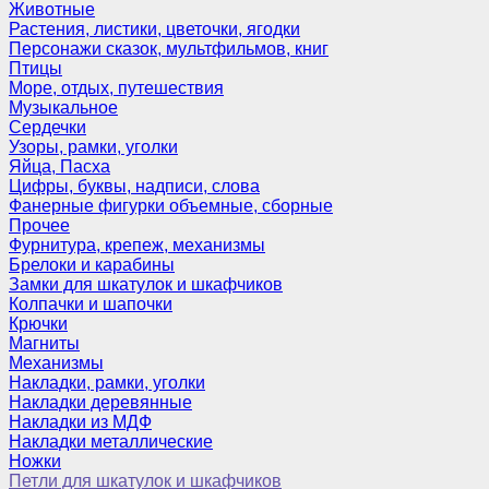
Животные
Растения, листики, цветочки, ягодки
Персонажи сказок, мультфильмов, книг
Птицы
Море, отдых, путешествия
Музыкальное
Сердечки
Узоры, рамки, уголки
Яйца, Пасха
Цифры, буквы, надписи, слова
Фанерные фигурки объемные, сборные
Прочее
Фурнитура, крепеж, механизмы
Брелоки и карабины
Замки для шкатулок и шкафчиков
Колпачки и шапочки
Крючки
Магниты
Механизмы
Накладки, рамки, уголки
Накладки деревянные
Накладки из МДФ
Накладки металлические
Ножки
Петли для шкатулок и шкафчиков