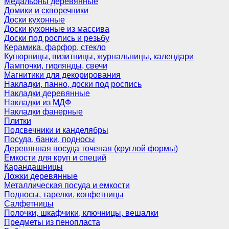
Медальоны деревянные
Домики и скворечники
Доски кухонные
Доски кухонные из массива
Доски под роспись и резьбу
Керамика, фарфор, стекло
Купюрницы, визитницы, журнальницы, календари
Лампочки, гирлянды, свечи
Магнитики для декорирования
Накладки, панно, доски под роспись
Накладки деревянные
Накладки из МДФ
Накладки фанерные
Плитки
Подсвечники и канделябры
Посуда, банки, подносы
Деревянная посуда точеная (круглой формы)
Емкости для круп и специй
Карандашницы
Ложки деревянные
Металлическая посуда и емкости
Подносы, тарелки, конфетницы
Салфетницы
Полочки, шкафчики, ключницы, вешалки
Предметы из пенопласта