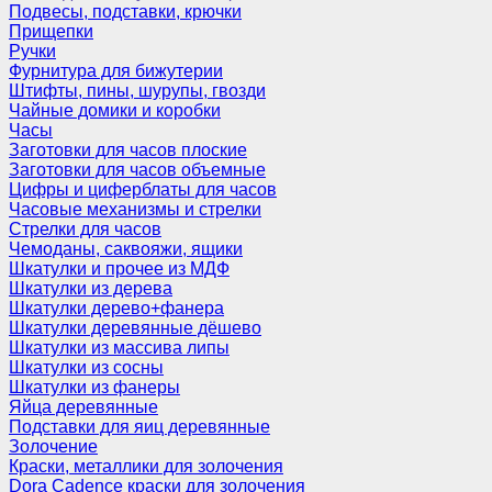
Подвесы, подставки, крючки
Прищепки
Ручки
Фурнитура для бижутерии
Штифты, пины, шурупы, гвозди
Чайные домики и коробки
Часы
Заготовки для часов плоские
Заготовки для часов объемные
Цифры и циферблаты для часов
Часовые механизмы и стрелки
Стрелки для часов
Чемоданы, саквояжи, ящики
Шкатулки и прочее из МДФ
Шкатулки из дерева
Шкатулки дерево+фанера
Шкатулки деревянные дёшево
Шкатулки из массива липы
Шкатулки из сосны
Шкатулки из фанеры
Яйца деревянные
Подставки для яиц деревянные
Золочение
Краски, металлики для золочения
Dora Cadence краски для золочения