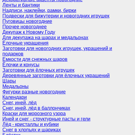
Ленты и бантики
Надписи, наклейки, рамки, бирки
Подвески для бижутерии и новогодних игрушек
Пуговицы новогодние
Прочее новогоднее
Декупаж к Новому Году
Для декупажа на шарах и медальонах
Ёлочные украшения
Заготовки для новогодних игрушек, украшений и
подарков
Емкости для снежных шаров
Ёлочки и конусы
Заготовки для ёлочных игрушек
Деревянные заготовки для ёлочных украшений
Шары
Медальоны
Фигурки разные новогодние
Календари
Снег, иней, лёд
Снег, иней, лёд в баллончиках
Краски для морозного узора
Иней и снег - структурные пасты и гели
Лёд - кристаллы и кубики
Снег в хлопьях и шариках