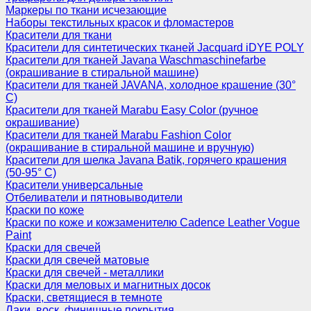
Маркеры по ткани исчезающие
Наборы текстильных красок и фломастеров
Красители для ткани
Красители для синтетических тканей Jacquard iDYE POLY
Красители для тканей Javana Waschmaschinefarbe
(окрашивание в стиральной машине)
Красители для тканей JAVANA, холодное крашение (30°
С)
Красители для тканей Marabu Easy Color (ручное
окрашивание)
Красители для тканей Marabu Fashion Color
(окрашивание в стиральной машине и вручную)
Красители для шелка Javana Batik, горячего крашения
(50-95° С)
Красители универсальные
Отбеливатели и пятновыводители
Краски по коже
Краски по коже и кожзаменителю Cadence Leather Vogue
Paint
Краски для свечей
Краски для свечей матовые
Краски для свечей - металлики
Краски для меловых и магнитных досок
Краски, светящиеся в темноте
Лаки, воск, финишные покрытия