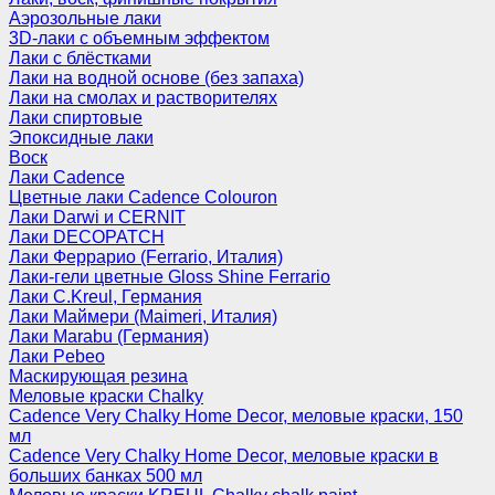
Аэрозольные лаки
3D-лаки с объемным эффектом
Лаки с блёстками
Лаки на водной основе (без запаха)
Лаки на смолах и растворителях
Лаки спиртовые
Эпоксидные лаки
Воск
Лаки Cadence
Цветные лаки Cadence Colouron
Лаки Darwi и CERNIT
Лаки DECOPATCH
Лаки Феррарио (Ferrario, Италия)
Лаки-гели цветные Gloss Shine Ferrario
Лаки C.Kreul, Германия
Лаки Маймери (Maimeri, Италия)
Лаки Marabu (Германия)
Лаки Pebeo
Маскирующая резина
Меловые краски Chalky
Cadence Very Chalky Home Decor, меловые краски, 150
мл
Cadence Very Chalky Home Decor, меловые краски в
больших банках 500 мл