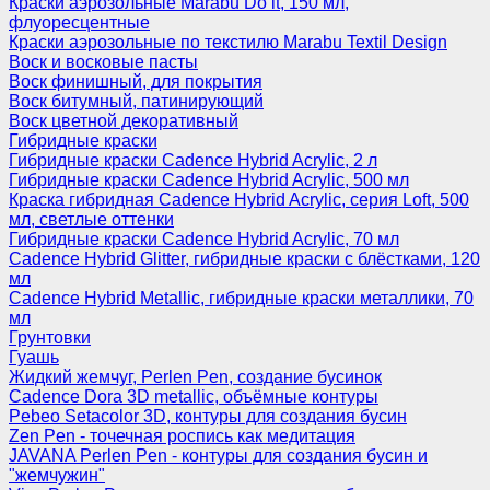
Краски аэрозольные Marabu Do it, 150 мл,
флуоресцентные
Краски аэрозольные по текстилю Marabu Textil Design
Воск и восковые пасты
Воск финишный, для покрытия
Воск битумный, патинирующий
Воск цветной декоративный
Гибридные краски
Гибридные краски Cadence Hybrid Acrylic, 2 л
Гибридные краски Cadence Hybrid Acrylic, 500 мл
Краска гибридная Cadence Hybrid Acrylic, серия Loft, 500
мл, светлые оттенки
Гибридные краски Cadence Hybrid Acrylic, 70 мл
Cadence Hybrid Glitter, гибридные краски с блёстками, 120
мл
Cadence Hybrid Metallic, гибридные краски металлики, 70
мл
Грунтовки
Гуашь
Жидкий жемчуг, Perlen Pen, создание бусинок
Cadence Dora 3D metallic, объёмные контуры
Pebeo Setacolor 3D, контуры для создания бусин
Zen Pen - точечная роспись как медитация
JAVANA Perlen Pen - контуры для создания бусин и
"жемчужин"