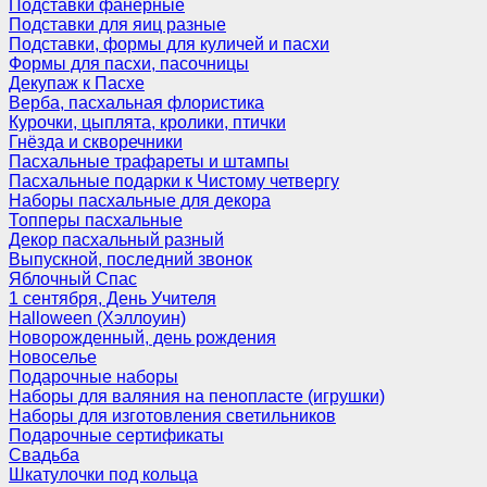
Подставки фанерные
Подставки для яиц разные
Подставки, формы для куличей и пасхи
Формы для пасхи, пасочницы
Декупаж к Пасхе
Верба, пасхальная флористика
Курочки, цыплята, кролики, птички
Гнёзда и скворечники
Пасхальные трафареты и штампы
Пасхальные подарки к Чистому четвергу
Наборы пасхальные для декора
Топперы пасхальные
Декор пасхальный разный
Выпускной, последний звонок
Яблочный Спас
1 сентября, День Учителя
Halloween (Хэллоуин)
Новорожденный, день рождения
Новоселье
Подарочные наборы
Наборы для валяния на пенопласте (игрушки)
Наборы для изготовления светильников
Подарочные сертификаты
Свадьба
Шкатулочки под кольца