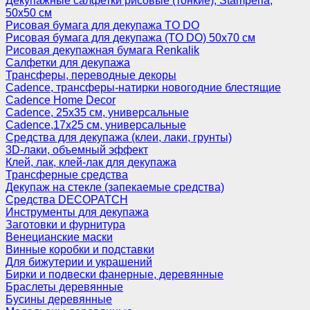
Декупажные салфетки рисовые (тонкие), Stamperia,
50х50 см
Рисовая бумага для декупажа TO DO
Рисовая бумага для декупажа (TO DO) 50х70 см
Рисовая декупажная бумага Renkalik
Салфетки для декупажа
Трансферы, переводные декоры
Cadence, трансферы-натирки новогодние блестящие
Cadence Home Decor
Cadence, 25х35 см, универсальные
Cadence,17х25 см, универсальные
Средства для декупажа (клеи, лаки, грунты)
3D-лаки, объемный эффект
Клей, лак, клей-лак для декупажа
Трансферные средства
Декупаж на стекле (запекаемые средства)
Средства DECOPATCH
Инструменты для декупажа
Заготовки и фурнитура
Венецианские маски
Винные коробки и подставки
Для бижутерии и украшений
Бирки и подвески фанерные, деревянные
Браслеты деревянные
Бусины деревянные