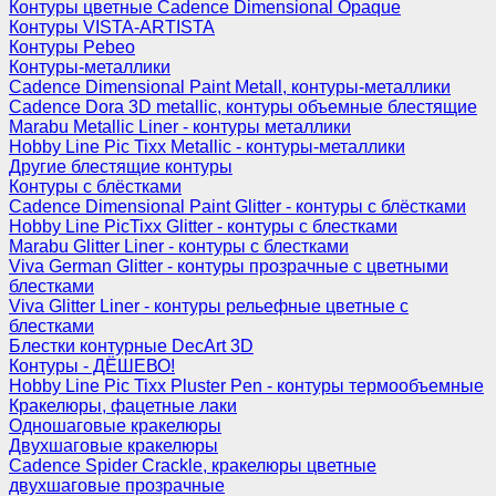
Контуры цветные Cadence Dimensional Opaque
Контуры VISTA-ARTISTA
Контуры Pebeo
Контуры-металлики
Cadence Dimensional Paint Metall, контуры-металлики
Cadence Dora 3D metallic, контуры объемные блестящие
Marabu Metallic Liner - контуры металлики
Hobby Line Pic Tixx Metallic - контуры-металлики
Другие блестящие контуры
Контуры с блёстками
Cadence Dimensional Paint Glitter - контуры с блёстками
Hobby Line PicTixx Glitter - контуры с блестками
Marabu Glitter Liner - контуры с блестками
Viva German Glitter - контуры прозрачные с цветными
блестками
Viva Glitter Liner - контуры рельефные цветные с
блестками
Блестки контурные DecArt 3D
Контуры - ДЁШЕВО!
Hobby Line Pic Tixx Pluster Pen - контуры термообъемные
Кракелюры, фацетные лаки
Одношаговые кракелюры
Двухшаговые кракелюры
Cadence Spider Crackle, кракелюры цветные
двухшаговые прозрачные