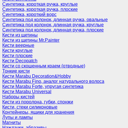
Синтетика, короткая ручка, круглые
Синтетика, короткая ручка, плоские
Синтетика, короткий ворс
Синтетика под колонок, длинная ручка, овальные
Синтетика под колонок, длинная ручка, круглые
Синтетика под колонок, длинная ручка, плоские
Кисти из щетины
Кисти из щетины Mr.Painter
Кисти веерные
Кисти круглые
Кисти плоские
Кисти Decopatch
Кисти со скошенным краем (отводные)
Тонкие кисти
Кисти Marabu Decoration&Hobby
Кисти Marabu Fino, аналог натурального волоса
Кисти Marabu Forte, упругая синтетика
Кисти Marabu Universal
Наборы кистей
Кисти из поролона, губки, спонжи
Кисти, стеки силиконовые
Контейнеры, ящики для хранения
Лупы и лампы
Магниты
Наждачки, абразивы