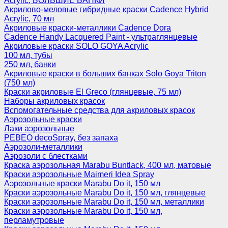
Acrylic, БОЛЬШИЕ БАНКИ
Акрилово-меловые гибридные краски Cadence Hybrid
Acrylic, 70 мл
Акриловые краски-металлики Cadence Dora
Cadence Handy Lacquered Paint - ультраглянцевые
Акриловые краски SOLO GOYA Acrylic
100 мл, тубы
250 мл, банки
Акриловые краски в больших банках Solo Goya Triton
(750 мл)
Краски акриловые El Greco (глянцевые, 75 мл)
Наборы акриловых красок
Вспомогательные средства для акриловых красок
Аэрозольные краски
Лаки аэрозольные
PEBEO decoSpray, без запаха
Аэрозоли-металлики
Аэрозоли с блестками
Краска аэрозольная Marabu Buntlack, 400 мл, матовые
Краски аэрозольные Maimeri Idea Spray
Аэрозольные краски Marabu Do it, 150 мл
Краски аэрозольные Marabu Do it, 150 мл, глянцевые
Краски аэрозольные Marabu Do it, 150 мл, металлики
Краски аэрозольные Marabu Do it, 150 мл,
перламутровые