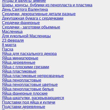
Ягоды и фрукты зимние
Шары, конусы, бублики из пенопласта и пластика
День Святого Валентина
Сердечки, декоративные детали разные
Декупажная бумага с сердечками
Сердечки фанерные
Сердечки - заготовки объемные
Масленица
Для кукольной Масленицы
23 февраля
8 марта
Пасха
Яйца для пасхального декора
Яйца миниатюрные
Яйца деревянные
Яйца с плоскими срезами
Яйца пластиковые
Яйца пластиковые непрозрачные
Яйца пенопластовые
Яйца пенопластовые цветные
Яйца пенопластовые белые
Яйца фанерные плоские
Яйца-шкатулки, раскрывающиеся
Подставки под яйца и куличи
Подставки деревянные