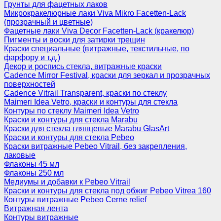
Грунты для фацетных лаков
Микрокракелюрные лаки Viva Mikro Facetten-Lack
(прозрачный и цветные)
Фацетные лаки Viva Decor Facetten-Lack (кракелюр)
Пигменты и воски для затирки трещин
Краски специальные (витражные, текстильные, по
фарфору и т.д.)
Декор и роспись стекла, витражные краски
Cadence Mirror Festival, краски для зеркал и прозрачных
поверхностей
Cadence Vitrail Transparent, краски по стеклу
Maimeri Idea Vetro, краски и контуры для стекла
Контуры по стеклу Maimeri Idea Vetro
Краски и контуры для стекла Marabu
Краски для стекла глянцевые Marabu GlasArt
Краски и контуры для стекла Pebeo
Краски витражные Pebeo Vitrail, без закрепления,
лаковые
Флаконы 45 мл
Флаконы 250 мл
Медиумы и добавки к Pebeo Vitrail
Краски и контуры для стекла под обжиг Pebeo Vitrea 160
Контуры витражные Pebeo Cerne relief
Витражная лента
Контуры витражные