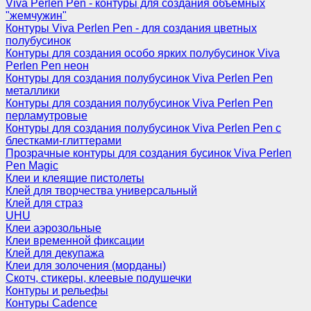
Viva Perlen Pen - контуры для создания объемных
"жемчужин"
Контуры Viva Perlen Pen - для создания цветных
полубусинок
Контуры для создания особо ярких полубусинок Viva
Perlen Pen неон
Контуры для создания полубусинок Viva Perlen Pen
металлики
Контуры для создания полубусинок Viva Perlen Pen
перламутровые
Контуры для создания полубусинок Viva Perlen Pen с
блестками-глиттерами
Прозрачные контуры для создания бусинок Viva Perlen
Pen Magic
Клеи и клеящие пистолеты
Клей для творчества универсальный
Клей для страз
UHU
Клеи аэрозольные
Клеи временной фиксации
Клей для декупажа
Клеи для золочения (морданы)
Скотч, стикеры, клеевые подушечки
Контуры и рельефы
Контуры Cadence