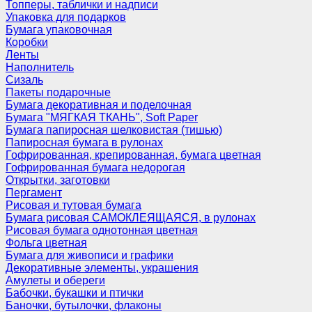
Топперы, таблички и надписи
Упаковка для подарков
Бумага упаковочная
Коробки
Ленты
Наполнитель
Сизаль
Пакеты подарочные
Бумага декоративная и поделочная
Бумага "МЯГКАЯ ТКАНЬ", Soft Paper
Бумага папиросная шелковистая (тишью)
Папиросная бумага в рулонах
Гофрированная, крепированная, бумага цветная
Гофрированная бумага недорогая
Открытки, заготовки
Пергамент
Рисовая и тутовая бумага
Бумага рисовая САМОКЛЕЯЩАЯСЯ, в рулонах
Рисовая бумага однотонная цветная
Фольга цветная
Бумага для живописи и графики
Декоративные элементы, украшения
Амулеты и обереги
Бабочки, букашки и птички
Баночки, бутылочки, флаконы