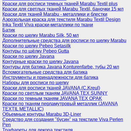
Краски для росписи темных тканей Marabu Textil plus
Краски для светлых тканей Marabu Textil, баночки 15 мл
Краски для тканей Marabu - металлики и блестки
Аэрозольная краска для текстиля Marabu Textil Design
Inka Textil Viva краски-металлики по ткани
Батик
Краски по шелку Marabu Silk, 50 мл
Дополнительные средства для росписи по шелку Marabu
Краски по шелку Pebeo Setasilk
Контуры по шёлку Pebeo Gutta
Краски по шелку Javana
Контурные краски по шелку Javana
Контуры для батика Javana Konturenfarbe, тубы 20 мл
Вспомогательные средства для батика
Инструменты и принадлежности для батика
Наборы для росписи по шелку
Краски для росписи тканей JAVANA (C.Kreul)
Краски по светлым тканям JAVANA TEX SUNNY
Краски по темным тканям JAVANA TEX OPAK
Краски по тканям перламутровый металлик (JAVANA
TEXTIL METALLIC)
Объемные контуры Marabu 3D-Liner
Средство для создания "бусин" на текстиле Viva Perlen
Pen
Трафареты для декора текстиля