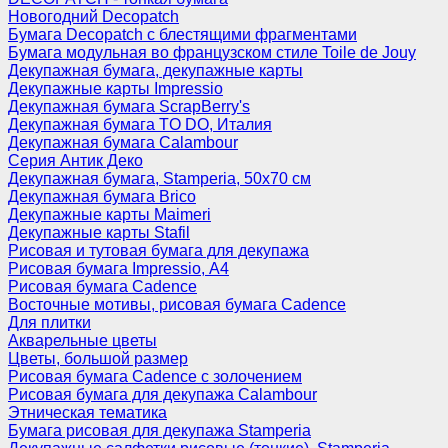
Новогодний Decopatch
Бумага Decopatch с блестящими фрагментами
Бумага модульная во французском стиле Toile de Jouy
Декупажная бумага, декупажные карты
Декупажные карты Impressio
Декупажная бумага ScrapBerry's
Декупажная бумага TO DO, Италия
Декупажная бумага Calambour
Серия Антик Деко
Декупажная бумага, Stamperia, 50х70 см
Декупажная бумага Brico
Декупажные карты Maimeri
Декупажные карты Stafil
Рисовая и тутовая бумага для декупажа
Рисовая бумага Impressio, А4
Рисовая бумага Cadence
Восточные мотивы, рисовая бумага Cadence
Для плитки
Акварельные цветы
Цветы, большой размер
Рисовая бумага Cadence c золочением
Рисовая бумага для декупажа Calambour
Этническая тематика
Бумага рисовая для декупажа Stamperia