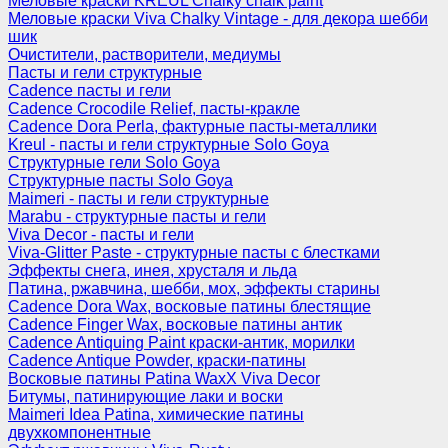
Меловые краски KREUL Chalky chalk paint
Меловые краски Viva Chalky Vintage - для декора шебби
шик
Очистители, растворители, медиумы
Пасты и гели структурные
Cadence пасты и гели
Cadence Crocodile Relief, пасты-кракле
Cadence Dora Perla, фактурные пасты-металлики
Kreul - пасты и гели структурные Solo Goya
Структурные гели Solo Goya
Структурные пасты Solo Goya
Maimeri - пасты и гели структурные
Marabu - структурные пасты и гели
Viva Decor - пасты и гели
Viva-Glitter Paste - структурные пасты с блестками
Эффекты снега, инея, хрусталя и льда
Патина, ржавчина, шебби, мох, эффекты старины
Cadence Dora Wax, восковые патины блестящие
Cadence Finger Wax, восковые патины антик
Сadence Antiquing Paint краски-антик, морилки
Cadence Antique Powder, краски-патины
Восковые патины Patina WaxX Viva Decor
Битумы, патинирующие лаки и воски
Maimeri Idea Patina, химические патины
двухкомпонентные