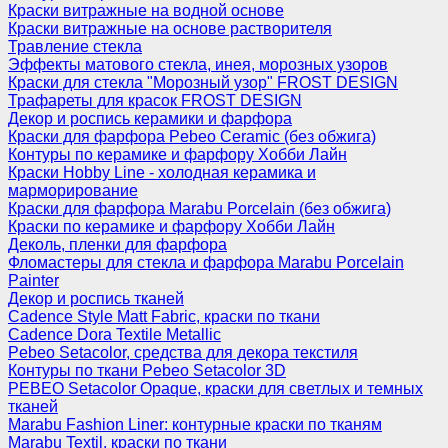
Краски витражные на водной основе
Краски витражные на основе растворителя
Травление стекла
Эффекты матового стекла, инея, морозных узоров
Краски для стекла "Морозный узор" FROST DESIGN
Трафареты для красок FROST DESIGN
Декор и роспись керамики и фарфора
Краски для фарфора Pebeo Ceramic (без обжига)
Контуры по керамике и фарфору Хобби Лайн
Краски Hobby Line - холодная керамика и
марморирование
Краски для фарфора Marabu Porcelain (без обжига)
Краски по керамике и фарфору Хобби Лайн
Деколь, пленки для фарфора
Фломастеры для стекла и фарфора Marabu Porcelain
Painter
Декор и роспись тканей
Cadence Style Matt Fabric, краски по ткани
Cadence Dora Textile Metallic
Pebeo Setacolor, средства для декора текстиля
Контуры по ткани Pebeo Setacolor 3D
PEBEO Setacolor Opaque, краски для светлых и темных
тканей
Marabu Fashion Liner: контурные краски по тканям
Marabu Textil, краски по ткани