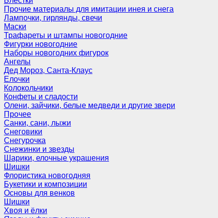
Блёстки
Прочие материалы для имитации инея и снега
Лампочки, гирлянды, свечи
Маски
Трафареты и штампы новогодние
Фигурки новогодние
Наборы новогодних фигурок
Ангелы
Дед Мороз, Санта-Клаус
Елочки
Колокольчики
Конфеты и сладости
Олени, зайчики, белые медведи и другие звери
Прочее
Санки, сани, лыжи
Снеговики
Снегурочка
Снежинки и звезды
Шарики, елочные украшения
Шишки
Флористика новогодняя
Букетики и композиции
Основы для венков
Шишки
Хвоя и ёлки