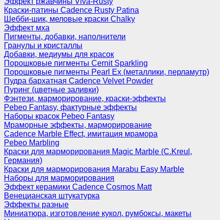
Эффект ржавчины Viva-Rusty
Краски-патины Cadence Rusty Patina
Шебби-шик, меловые краски Chalky
Эффект мха
Пигменты, добавки, наполнители
Гранулы и кристаллы
Добавки, медиумы для красок
Порошковые пигменты Cernit Sparkling
Порошковые пигменты Pearl Ex (металлики, перламутр)
Пудра бархатная Cadence Velvet Powder
Пуринг (цветные заливки)
Фэнтези, марморирование, краски-эффекты
Pebeo Fantasy, фактурные эффекты
Наборы красок Pebeo Fantasy
Мраморные эффекты, марморирование
Cadence Marble Effect, имитация мрамора
Pebeo Marbling
Краски для марморирования Magic Marble (C.Kreul,
Германия)
Краски для марморирования Marabu Easy Marble
Наборы для марморирования
Эффект керамики Cadence Cosmos Matt
Венецианская штукатурка
Эффекты разные
Миниатюра, изготовление кукол, румбоксы, макеты