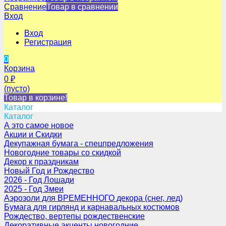
Сравнение
Товар в сравнении
Вход
Вход
Регистрация
0
Корзина
0
₽
(пусто)
Товар в корзине!
Каталог
Каталог
А это самое новое
Акции и Скидки
Декупажная бумага - спецпредложения
Новогодние товары со скидкой
Декор к праздникам
Новый Год и Рождество
2026 - Год Лошади
2025 - Год Змеи
Аэрозоли для ВРЕМЕННОГО декора (снег, лед)
Бумага для гирлянд и карнавальных костюмов
Рождество, вертепы рождественские
Декоративные акценты новогодние