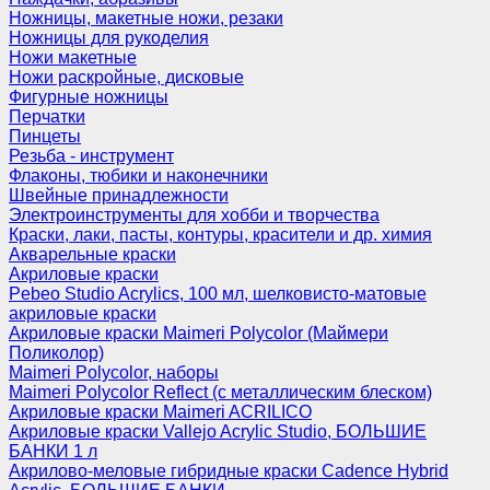
Ножницы, макетные ножи, резаки
Ножницы для рукоделия
Ножи макетные
Ножи раскройные, дисковые
Фигурные ножницы
Перчатки
Пинцеты
Резьба - инструмент
Флаконы, тюбики и наконечники
Швейные принадлежности
Электроинструменты для хобби и творчества
Краски, лаки, пасты, контуры, красители и др. химия
Акварельные краски
Акриловые краски
Pebeo Studio Acrylics, 100 мл, шелковисто-матовые
акриловые краски
Акриловые краски Maimeri Polycolor (Маймери
Поликолор)
Maimeri Polycolor, наборы
Maimeri Polycolor Reflect (с металлическим блеском)
Акриловые краски Maimeri ACRILICO
Акриловые краски Vallejo Acrylic Studio, БОЛЬШИЕ
БАНКИ 1 л
Акрилово-меловые гибридные краски Cadence Hybrid