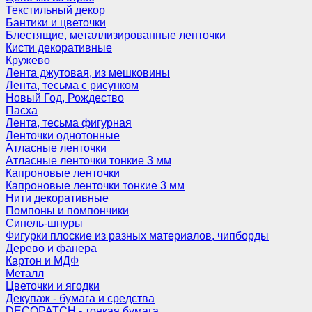
Текстильный декор
Бантики и цветочки
Блестящие, металлизированные ленточки
Кисти декоративные
Кружево
Лента джутовая, из мешковины
Лента, тесьма с рисунком
Новый Год, Рождество
Пасха
Лента, тесьма фигурная
Ленточки однотонные
Атласные ленточки
Атласные ленточки тонкие 3 мм
Капроновые ленточки
Капроновые ленточки тонкие 3 мм
Нити декоративные
Помпоны и помпончики
Синель-шнуры
Фигурки плоские из разных материалов, чипборды
Дерево и фанера
Картон и МДФ
Металл
Цветочки и ягодки
Декупаж - бумага и средства
DECOPATCH - тонкая бумага