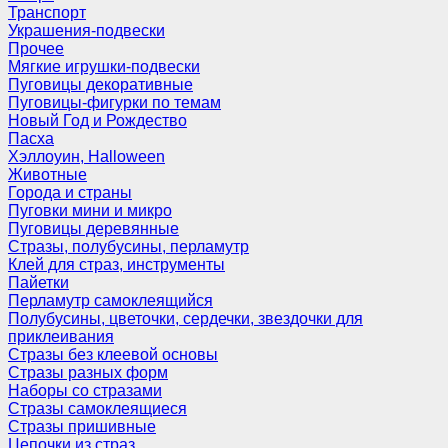
Транспорт
Украшения-подвески
Прочее
Мягкие игрушки-подвески
Пуговицы декоративные
Пуговицы-фигурки по темам
Новый Год и Рождество
Пасха
Хэллоуин, Halloween
Животные
Города и страны
Пуговки мини и микро
Пуговицы деревянные
Стразы, полубусины, перламутр
Клей для страз, инструменты
Пайетки
Перламутр самоклеящийся
Полубусины, цветочки, сердечки, звездочки для
приклеивания
Стразы без клеевой основы
Стразы разных форм
Наборы со стразами
Стразы самоклеящиеся
Стразы пришивные
Цепочки из страз