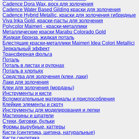
Cadence Dora Wax, воск для золочения
Cadence Water Based Gilding краски для золочения
Cadence Hybrid Metallic, краски для золочения гибридные
Viva Inka Gold, краски-пасты для золочения
Polycolor Maimeri - краски-металлики
Металлические краски Marabu Colorado Gold
Жидкая бронза, жидкая поталь
Блестящие краски-металлики Maimeri Idea Colori Metallici
Зеркальный эффект
Трансферная фольга
Поталь
Поталь в листах и рулонах
Поталь в хлопьях
Средства для золочения (клеи, лаки)
Лаки для золочения
Клеи для золочения (морданы)
Инструменты и кисти
Вспомогательные материалы и приспособления
Клейкие элементы и скотч
Инструменты для моделирования и лепки
Мастихины и шпатели
Стеки, биговки, бульки
Формы вырубные, каттеры
Кисти (синтетика, щетина, натуральные)
Кисти синтетика