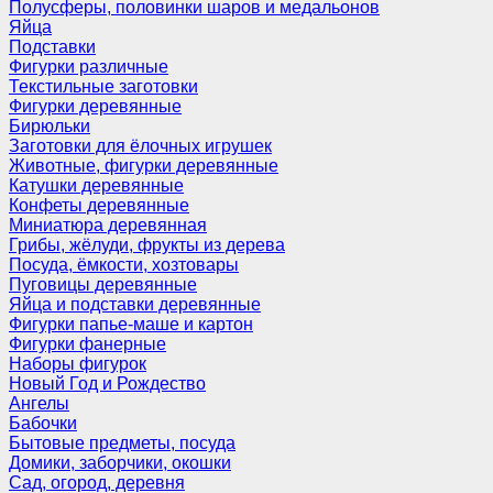
Полусферы, половинки шаров и медальонов
Яйца
Подставки
Фигурки различные
Текстильные заготовки
Фигурки деревянные
Бирюльки
Заготовки для ёлочных игрушек
Животные, фигурки деревянные
Катушки деревянные
Конфеты деревянные
Миниатюра деревянная
Грибы, жёлуди, фрукты из дерева
Посуда, ёмкости, хозтовары
Пуговицы деревянные
Яйца и подставки деревянные
Фигурки папье-маше и картон
Фигурки фанерные
Наборы фигурок
Новый Год и Рождество
Ангелы
Бабочки
Бытовые предметы, посуда
Домики, заборчики, окошки
Сад, огород, деревня