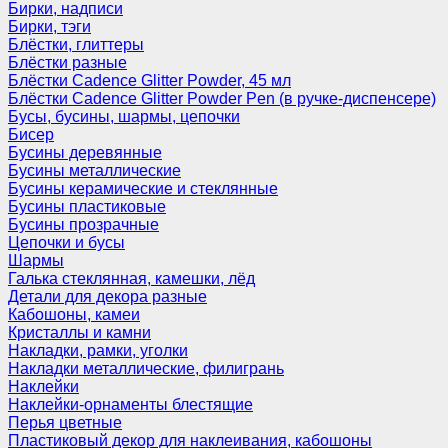
Бирки, надписи
Бирки, тэги
Блёстки, глиттеры
Блёстки разные
Блёстки Cadence Glitter Powder, 45 мл
Блёстки Cadence Glitter Powder Pen (в ручке-диспенсере)
Бусы, бусины, шармы, цепочки
Бисер
Бусины деревянные
Бусины металлические
Бусины керамические и стеклянные
Бусины пластиковые
Бусины прозрачные
Цепочки и бусы
Шармы
Галька стеклянная, камешки, лёд
Детали для декора разные
Кабошоны, камеи
Кристаллы и камни
Накладки, рамки, уголки
Накладки металлические, филигрань
Наклейки
Наклейки-орнаменты блестящие
Перья цветные
Пластиковый декор для наклеивания, кабошоны