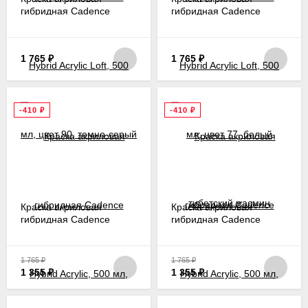
гибридная Cadence
гибридная Cadence
Hybrid Acrylic Loft, 500
Hybrid Acrylic Loft, 500
мл, цвет 90, темно-серый
мл, цвет 77, белый
тибетский жасмин
1 765
₽
1 765
₽
-410
₽
-410
₽
Краска акриловая
Краска акриловая
гибридная Cadence
гибридная Cadence
Hybrid Acrylic, 500 мл,
Hybrid Acrylic, 500 мл,
цвет 13, янтарь
цвет 106, красный
яблочный
1 765
₽
1 765
₽
1 355
₽
1 355
₽