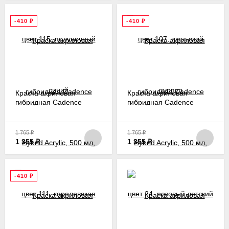
-410
₽
-410
₽
Краска акриловая
Краска акриловая
гибридная Cadence
гибридная Cadence
Hybrid Acrylic, 500 мл,
Hybrid Acrylic, 500 мл,
цвет 111, королевская
цвет 24, розовый детский
пальма
1 765
₽
1 765
₽
1 355
₽
1 355
₽
-410
₽