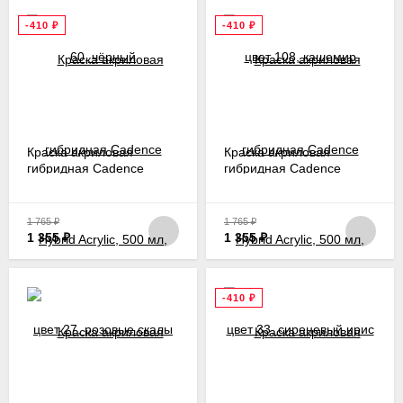
-410
₽
-410
₽
Краска акриловая
Краска акриловая
гибридная Cadence
гибридная Cadence
Hybrid Acrylic, 500 мл,
Hybrid Acrylic, 500 мл,
цвет 27, розовые скалы
цвет 33, сиреневый ирис
(Седона)
1 765
₽
1 765
₽
1 355
₽
1 355
₽
-410
₽