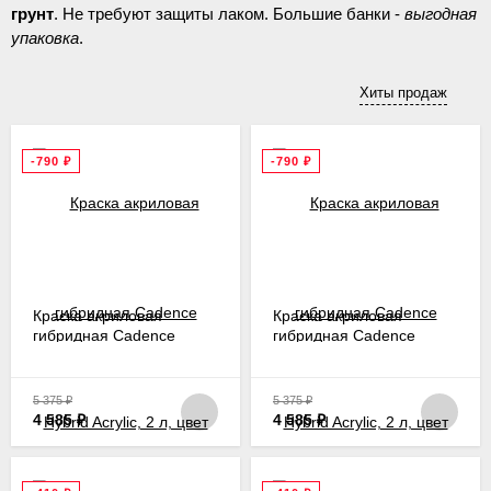
грунт
. Не требуют защиты лаком. Большие банки -
выгодная
упаковка
.
Прочная укрывистая краска в больших банках - лучший
Хиты продаж
выбор для перекрашивания и обновления мебели, дверей и
даже стен.
-790
₽
-790
₽
Краска акриловая
Краска акриловая
гибридная Cadence
гибридная Cadence
Hybrid Acrylic, 2 л, цвет
Hybrid Acrylic, 2 л, цвет
01, белый
05, слоновая кость
5 375
₽
5 375
₽
4 585
₽
4 585
₽