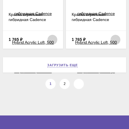
Краска акриловая
Краска акриловая
гибридная Cadence
гибридная Cadence
Hybrid Acrylic Loft, 500
Hybrid Acrylic Loft, 500
мл, цвет 71, лавина
мл, цвет 72, нимбус
1 765
₽
1 765
₽
ЗАГРУЗИТЬ ЕЩЕ
1
2