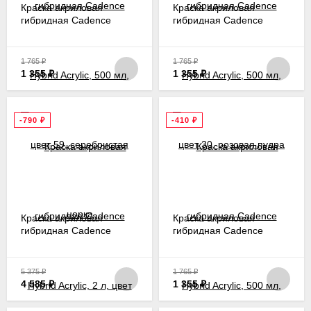
Краска акриловая
Краска акриловая
гибридная Cadence
гибридная Cadence
Hybrid Acrylic, 500 мл,
Hybrid Acrylic, 500 мл,
цвет 59, серебристая
цвет 30, розовая пудра
норка
1 765
₽
1 765
₽
1 355
₽
1 355
₽
-790
₽
-410
₽
Краска акриловая
Краска акриловая
гибридная Cadence
гибридная Cadence
Hybrid Acrylic, 2 л, цвет
Hybrid Acrylic, 500 мл,
60, чёрный
цвет 108, кашемир
5 375
₽
1 765
₽
4 585
₽
1 355
₽