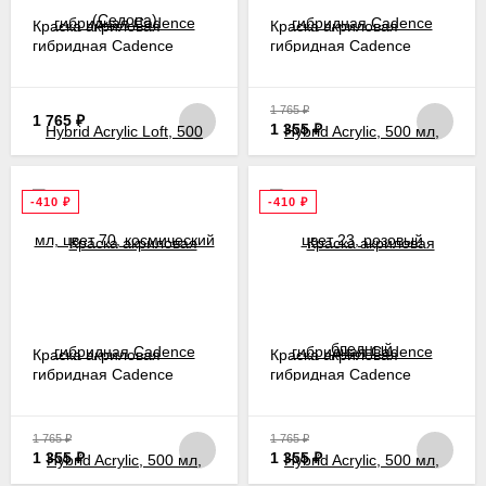
Краска акриловая
Краска акриловая
гибридная Cadence
гибридная Cadence
Hybrid Acrylic Loft, 500
Hybrid Acrylic, 500 мл,
мл, цвет 70, космический
цвет 23, розовый
бледный
1 765
₽
1 765
₽
1 355
₽
-410
₽
-410
₽
Краска акриловая
Краска акриловая
гибридная Cadence
гибридная Cadence
Hybrid Acrylic, 500 мл,
Hybrid Acrylic, 500 мл,
цвет 115, полуночный
цвет 107, июньский
синий
пурпур
1 765
₽
1 765
₽
1 355
₽
1 355
₽