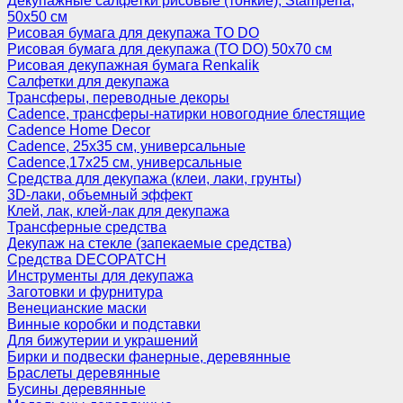
Декупажные салфетки рисовые (тонкие), Stamperia,
50х50 см
Рисовая бумага для декупажа TO DO
Рисовая бумага для декупажа (TO DO) 50х70 см
Рисовая декупажная бумага Renkalik
Салфетки для декупажа
Трансферы, переводные декоры
Cadence, трансферы-натирки новогодние блестящие
Cadence Home Decor
Cadence, 25х35 см, универсальные
Cadence,17х25 см, универсальные
Средства для декупажа (клеи, лаки, грунты)
3D-лаки, объемный эффект
Клей, лак, клей-лак для декупажа
Трансферные средства
Декупаж на стекле (запекаемые средства)
Средства DECOPATCH
Инструменты для декупажа
Заготовки и фурнитура
Венецианские маски
Винные коробки и подставки
Для бижутерии и украшений
Бирки и подвески фанерные, деревянные
Браслеты деревянные
Бусины деревянные