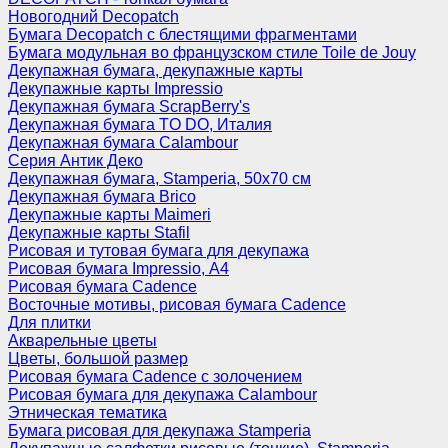
Новогодний Decopatch
Бумага Decopatch с блестящими фрагментами
Бумага модульная во французском стиле Toile de Jouy
Декупажная бумага, декупажные карты
Декупажные карты Impressio
Декупажная бумага ScrapBerry's
Декупажная бумага TO DO, Италия
Декупажная бумага Calambour
Серия Антик Деко
Декупажная бумага, Stamperia, 50х70 см
Декупажная бумага Brico
Декупажные карты Maimeri
Декупажные карты Stafil
Рисовая и тутовая бумага для декупажа
Рисовая бумага Impressio, А4
Рисовая бумага Cadence
Восточные мотивы, рисовая бумага Cadence
Для плитки
Акварельные цветы
Цветы, большой размер
Рисовая бумага Cadence c золочением
Рисовая бумага для декупажа Calambour
Этническая тематика
Бумага рисовая для декупажа Stamperia