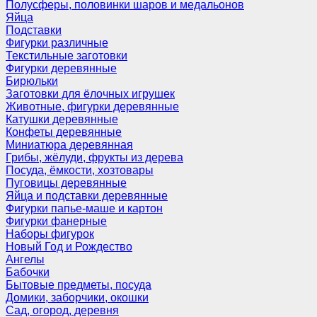
Полусферы, половинки шаров и медальонов
Яйца
Подставки
Фигурки различные
Текстильные заготовки
Фигурки деревянные
Бирюльки
Заготовки для ёлочных игрушек
Животные, фигурки деревянные
Катушки деревянные
Конфеты деревянные
Миниатюра деревянная
Грибы, жёлуди, фрукты из дерева
Посуда, ёмкости, хозтовары
Пуговицы деревянные
Яйца и подставки деревянные
Фигурки папье-маше и картон
Фигурки фанерные
Наборы фигурок
Новый Год и Рождество
Ангелы
Бабочки
Бытовые предметы, посуда
Домики, заборчики, окошки
Сад, огород, деревня