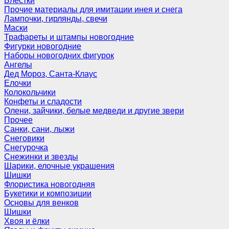
Блёстки
Прочие материалы для имитации инея и снега
Лампочки, гирлянды, свечи
Маски
Трафареты и штампы новогодние
Фигурки новогодние
Наборы новогодних фигурок
Ангелы
Дед Мороз, Санта-Клаус
Елочки
Колокольчики
Конфеты и сладости
Олени, зайчики, белые медведи и другие звери
Прочее
Санки, сани, лыжи
Снеговики
Снегурочка
Снежинки и звезды
Шарики, елочные украшения
Шишки
Флористика новогодняя
Букетики и композиции
Основы для венков
Шишки
Хвоя и ёлки