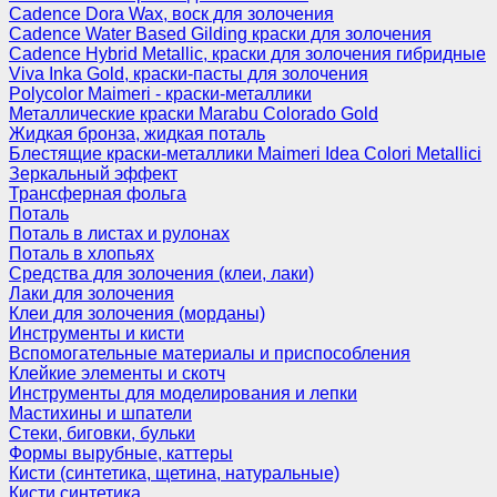
Cadence Dora Wax, воск для золочения
Cadence Water Based Gilding краски для золочения
Cadence Hybrid Metallic, краски для золочения гибридные
Viva Inka Gold, краски-пасты для золочения
Polycolor Maimeri - краски-металлики
Металлические краски Marabu Colorado Gold
Жидкая бронза, жидкая поталь
Блестящие краски-металлики Maimeri Idea Colori Metallici
Зеркальный эффект
Трансферная фольга
Поталь
Поталь в листах и рулонах
Поталь в хлопьях
Средства для золочения (клеи, лаки)
Лаки для золочения
Клеи для золочения (морданы)
Инструменты и кисти
Вспомогательные материалы и приспособления
Клейкие элементы и скотч
Инструменты для моделирования и лепки
Мастихины и шпатели
Стеки, биговки, бульки
Формы вырубные, каттеры
Кисти (синтетика, щетина, натуральные)
Кисти синтетика