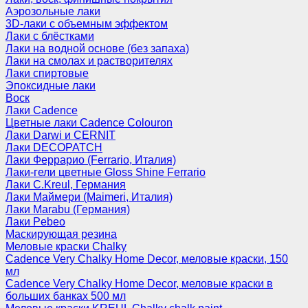
Аэрозольные лаки
3D-лаки с объемным эффектом
Лаки с блёстками
Лаки на водной основе (без запаха)
Лаки на смолах и растворителях
Лаки спиртовые
Эпоксидные лаки
Воск
Лаки Cadence
Цветные лаки Cadence Colouron
Лаки Darwi и CERNIT
Лаки DECOPATCH
Лаки Феррарио (Ferrario, Италия)
Лаки-гели цветные Gloss Shine Ferrario
Лаки C.Kreul, Германия
Лаки Маймери (Maimeri, Италия)
Лаки Marabu (Германия)
Лаки Pebeo
Маскирующая резина
Меловые краски Chalky
Cadence Very Chalky Home Decor, меловые краски, 150
мл
Cadence Very Chalky Home Decor, меловые краски в
больших банках 500 мл