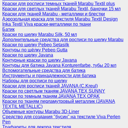
Краски для росписи темных тканей Marabu Textil plus
Краски для светлых тканей Marabu Textil, баночки 15 мл
Краски для тканей Marabu - металлики и блестки
Аэрозольная краска для текстиля Marabu Textil Design
Inka Textil Viva краски-металлики по ткани
Батик
Краски по шелку Marabu Silk, 50 мл
Дополнительные средства для росписи по шелку Marabu
Краски по шелку Pebeo Setasilk
Контуры по шёлку Pebeo Gutta
Краски по шелку Javana
Контурные краски по шелку Javana
Контуры для батика Javana Konturenfarbe, тубы 20 мл
Вспомогательные средства для батика
Инструменты и принадлежности для батика
Наборы для росписи по шелку
Краски для росписи тканей JAVANA (C.Kreul)
Краски по светлым тканям JAVANA TEX SUNNY
Краски по темным тканям JAVANA TEX OPAK
Краски по тканям перламутровый металлик (JAVANA
TEXTIL METALLIC)
Объемные контуры Marabu 3D-Liner
Средство для создания "бусин" на текстиле Viva Perlen
Pen
Трафареты для декора текстиля