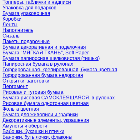
Топперы, таблички и надписи
Упаковка для подарков
Бумага упаковочная
Коробки
Ленты
Наполнитель
Сизаль
Пакеты подарочные
Бумага декоративная и поделочная
Бумага "МЯГКАЯ ТКАНЬ", Soft Paper
Бумага папиросная шелковистая (тишью)
Папиросная бумага в рулонах
Гофрированная, крепированная, бумага цветная
Гофрированная бумага недорогая
Открытки, заготовки
Пергамент
Рисовая и тутовая бумага
Бумага рисовая САМОКЛЕЯЩАЯСЯ, в рулонах
Рисовая бумага однотонная цветная
Фольга цветная
Бумага для живописи и графики
Декоративные элементы, украшения
Амулеты и обереги
Бабочки, букашки и птички
Баночки, бутылочки, флаконы