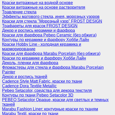
Краски витражные на водной основе
Краски витражные на основе растворителя
Травление стекла
Эффекты матового стекла, инея, морозных узоров
Краски для стекла "Морозный узор" FROST DESIGN
Трафареты для красок FROST DESIGN
Декор и роспись керамики и фарфора
Краски для фарфора Pebeo Ceramic (без обжига)
Контуры по керамике и фарфору Хобби Лайн
Краски Hobby Line - холодная керамика и
марморирование
Краски для фарфора Marabu Porcelain (без обжига)
Краски по керамике и фарфору Хобби Лайн
Деколь, пленки для фарфора
Фломастеры для стекла и фарфора Marabu Porcelain
Painter
Декор и роспись тканей
Cadence Style Matt Fabric, краски по ткани
Cadence Dora Textile Metallic
Pebeo Setacolor, средства для декора текстиля
Контуры по ткани Pebeo Setacolor 3D
PEBEO Setacolor Opaque, краски для светлых и темных
тканей
Marabu Fashion Liner: контурные краски по тканям
Marabu Textil, краски по ткани