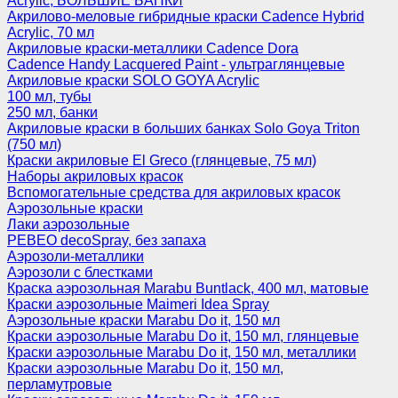
Acrylic, БОЛЬШИЕ БАНКИ
Акрилово-меловые гибридные краски Cadence Hybrid
Acrylic, 70 мл
Акриловые краски-металлики Cadence Dora
Cadence Handy Lacquered Paint - ультраглянцевые
Акриловые краски SOLO GOYA Acrylic
100 мл, тубы
250 мл, банки
Акриловые краски в больших банках Solo Goya Triton
(750 мл)
Краски акриловые El Greco (глянцевые, 75 мл)
Наборы акриловых красок
Вспомогательные средства для акриловых красок
Аэрозольные краски
Лаки аэрозольные
PEBEO decoSpray, без запаха
Аэрозоли-металлики
Аэрозоли с блестками
Краска аэрозольная Marabu Buntlack, 400 мл, матовые
Краски аэрозольные Maimeri Idea Spray
Аэрозольные краски Marabu Do it, 150 мл
Краски аэрозольные Marabu Do it, 150 мл, глянцевые
Краски аэрозольные Marabu Do it, 150 мл, металлики
Краски аэрозольные Marabu Do it, 150 мл,
перламутровые