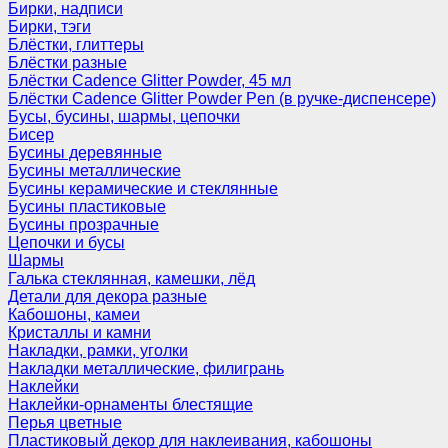
Бирки, надписи
Бирки, тэги
Блёстки, глиттеры
Блёстки разные
Блёстки Cadence Glitter Powder, 45 мл
Блёстки Cadence Glitter Powder Pen (в ручке-диспенсере)
Бусы, бусины, шармы, цепочки
Бисер
Бусины деревянные
Бусины металлические
Бусины керамические и стеклянные
Бусины пластиковые
Бусины прозрачные
Цепочки и бусы
Шармы
Галька стеклянная, камешки, лёд
Детали для декора разные
Кабошоны, камеи
Кристаллы и камни
Накладки, рамки, уголки
Накладки металлические, филигрань
Наклейки
Наклейки-орнаменты блестящие
Перья цветные
Пластиковый декор для наклеивания, кабошоны