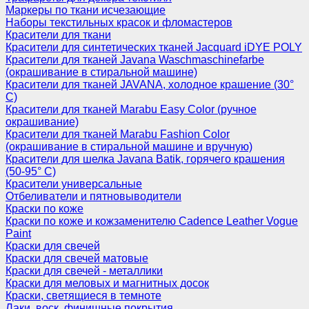
Маркеры по ткани исчезающие
Наборы текстильных красок и фломастеров
Красители для ткани
Красители для синтетических тканей Jacquard iDYE POLY
Красители для тканей Javana Waschmaschinefarbe
(окрашивание в стиральной машине)
Красители для тканей JAVANA, холодное крашение (30°
С)
Красители для тканей Marabu Easy Color (ручное
окрашивание)
Красители для тканей Marabu Fashion Color
(окрашивание в стиральной машине и вручную)
Красители для шелка Javana Batik, горячего крашения
(50-95° С)
Красители универсальные
Отбеливатели и пятновыводители
Краски по коже
Краски по коже и кожзаменителю Cadence Leather Vogue
Paint
Краски для свечей
Краски для свечей матовые
Краски для свечей - металлики
Краски для меловых и магнитных досок
Краски, светящиеся в темноте
Лаки, воск, финишные покрытия