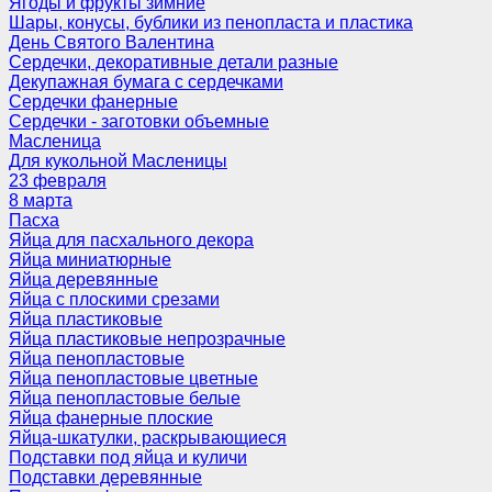
Ягоды и фрукты зимние
Шары, конусы, бублики из пенопласта и пластика
День Святого Валентина
Сердечки, декоративные детали разные
Декупажная бумага с сердечками
Сердечки фанерные
Сердечки - заготовки объемные
Масленица
Для кукольной Масленицы
23 февраля
8 марта
Пасха
Яйца для пасхального декора
Яйца миниатюрные
Яйца деревянные
Яйца с плоскими срезами
Яйца пластиковые
Яйца пластиковые непрозрачные
Яйца пенопластовые
Яйца пенопластовые цветные
Яйца пенопластовые белые
Яйца фанерные плоские
Яйца-шкатулки, раскрывающиеся
Подставки под яйца и куличи
Подставки деревянные