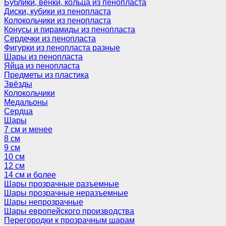
Бублики, венки, кольца из пенопласта
Диски, кубики из пенопласта
Колокольчики из пенопласта
Конусы и пирамиды из пенопласта
Сердечки из пенопласта
Фигурки из пенопласта разные
Шары из пенопласта
Яйца из пенопласта
Предметы из пластика
Звёзды
Колокольчики
Медальоны
Сердца
Шары
7 см и менее
8 см
9 см
10 см
12 см
14 см и более
Шары прозрачные разъемные
Шары прозрачные неразъемные
Шары непрозрачные
Шары европейского производства
Перегородки к прозрачным шарам