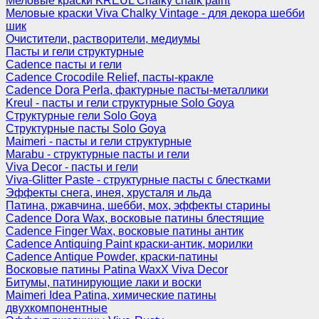
Меловые краски KREUL Chalky chalk paint
Меловые краски Viva Chalky Vintage - для декора шебби
шик
Очистители, растворители, медиумы
Пасты и гели структурные
Cadence пасты и гели
Cadence Crocodile Relief, пасты-кракле
Cadence Dora Perla, фактурные пасты-металлики
Kreul - пасты и гели структурные Solo Goya
Структурные гели Solo Goya
Структурные пасты Solo Goya
Maimeri - пасты и гели структурные
Marabu - структурные пасты и гели
Viva Decor - пасты и гели
Viva-Glitter Paste - структурные пасты с блестками
Эффекты снега, инея, хрусталя и льда
Патина, ржавчина, шебби, мох, эффекты старины
Cadence Dora Wax, восковые патины блестящие
Cadence Finger Wax, восковые патины антик
Сadence Antiquing Paint краски-антик, морилки
Cadence Antique Powder, краски-патины
Восковые патины Patina WaxX Viva Decor
Битумы, патинирующие лаки и воски
Maimeri Idea Patina, химические патины
двухкомпонентные