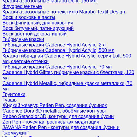
Краски аэрозольные Marabu Do it, 150 мл,
флуоресцентные
Краски аэрозольные по текстилю Marabu Textil Design
Воск и восковые пасты
Воск финишный, для покрытия
Воск битумный, патинирующий
Воск цветной декоративный
Гибридные краски
Гибридные краски Cadence Hybrid Acrylic, 2 л
Гибридные краски Cadence Hybrid Acrylic, 500 мл
Краска гибридная Cadence Hybrid Acrylic, серия Loft, 500
мл, светлые оттенки
Гибридные краски Cadence Hybrid Acrylic, 70 мл
Cadence Hybrid Glitter, гибридные краски с блёстками, 120
мл
Cadence Hybrid Metallic, гибридные краски металлики, 70
мл
Грунтовки
Гуашь
Жидкий жемчуг, Perlen Pen, создание бусинок
Cadence Dora 3D metallic, объёмные контуры
Pebeo Setacolor 3D, контуры для создания бусин
Zen Pen - точечная роспись как медитация
JAVANA Perlen Pen - контуры для создания бусин и
"жемчужин"