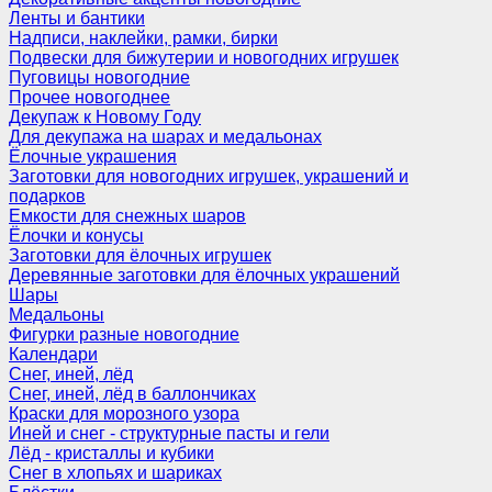
Ленты и бантики
Надписи, наклейки, рамки, бирки
Подвески для бижутерии и новогодних игрушек
Пуговицы новогодние
Прочее новогоднее
Декупаж к Новому Году
Для декупажа на шарах и медальонах
Ёлочные украшения
Заготовки для новогодних игрушек, украшений и
подарков
Емкости для снежных шаров
Ёлочки и конусы
Заготовки для ёлочных игрушек
Деревянные заготовки для ёлочных украшений
Шары
Медальоны
Фигурки разные новогодние
Календари
Снег, иней, лёд
Снег, иней, лёд в баллончиках
Краски для морозного узора
Иней и снег - структурные пасты и гели
Лёд - кристаллы и кубики
Снег в хлопьях и шариках