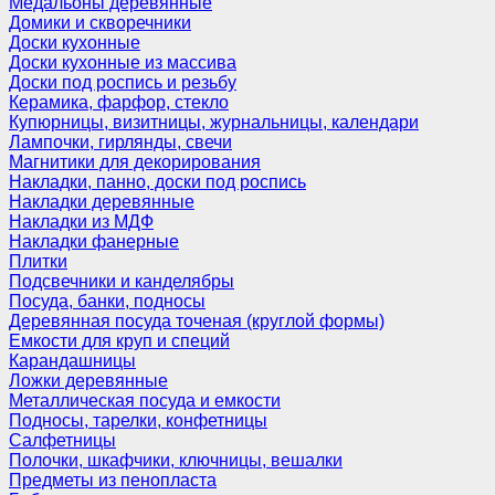
Медальоны деревянные
Домики и скворечники
Доски кухонные
Доски кухонные из массива
Доски под роспись и резьбу
Керамика, фарфор, стекло
Купюрницы, визитницы, журнальницы, календари
Лампочки, гирлянды, свечи
Магнитики для декорирования
Накладки, панно, доски под роспись
Накладки деревянные
Накладки из МДФ
Накладки фанерные
Плитки
Подсвечники и канделябры
Посуда, банки, подносы
Деревянная посуда точеная (круглой формы)
Емкости для круп и специй
Карандашницы
Ложки деревянные
Металлическая посуда и емкости
Подносы, тарелки, конфетницы
Салфетницы
Полочки, шкафчики, ключницы, вешалки
Предметы из пенопласта