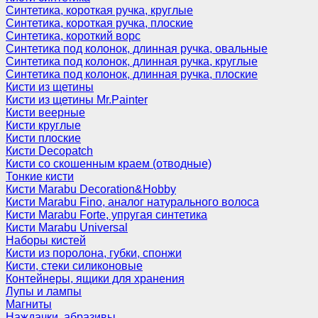
Синтетика, короткая ручка, круглые
Синтетика, короткая ручка, плоские
Синтетика, короткий ворс
Синтетика под колонок, длинная ручка, овальные
Синтетика под колонок, длинная ручка, круглые
Синтетика под колонок, длинная ручка, плоские
Кисти из щетины
Кисти из щетины Mr.Painter
Кисти веерные
Кисти круглые
Кисти плоские
Кисти Decopatch
Кисти со скошенным краем (отводные)
Тонкие кисти
Кисти Marabu Decoration&Hobby
Кисти Marabu Fino, аналог натурального волоса
Кисти Marabu Forte, упругая синтетика
Кисти Marabu Universal
Наборы кистей
Кисти из поролона, губки, спонжи
Кисти, стеки силиконовые
Контейнеры, ящики для хранения
Лупы и лампы
Магниты
Наждачки, абразивы