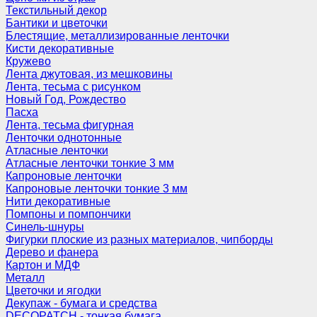
Текстильный декор
Бантики и цветочки
Блестящие, металлизированные ленточки
Кисти декоративные
Кружево
Лента джутовая, из мешковины
Лента, тесьма с рисунком
Новый Год, Рождество
Пасха
Лента, тесьма фигурная
Ленточки однотонные
Атласные ленточки
Атласные ленточки тонкие 3 мм
Капроновые ленточки
Капроновые ленточки тонкие 3 мм
Нити декоративные
Помпоны и помпончики
Синель-шнуры
Фигурки плоские из разных материалов, чипборды
Дерево и фанера
Картон и МДФ
Металл
Цветочки и ягодки
Декупаж - бумага и средства
DECOPATCH - тонкая бумага