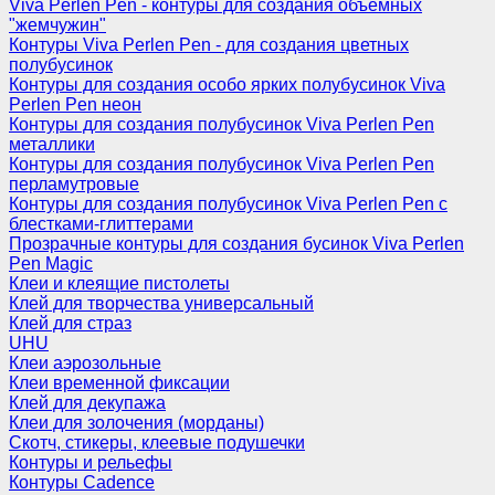
Viva Perlen Pen - контуры для создания объемных
"жемчужин"
Контуры Viva Perlen Pen - для создания цветных
полубусинок
Контуры для создания особо ярких полубусинок Viva
Perlen Pen неон
Контуры для создания полубусинок Viva Perlen Pen
металлики
Контуры для создания полубусинок Viva Perlen Pen
перламутровые
Контуры для создания полубусинок Viva Perlen Pen с
блестками-глиттерами
Прозрачные контуры для создания бусинок Viva Perlen
Pen Magic
Клеи и клеящие пистолеты
Клей для творчества универсальный
Клей для страз
UHU
Клеи аэрозольные
Клеи временной фиксации
Клей для декупажа
Клеи для золочения (морданы)
Скотч, стикеры, клеевые подушечки
Контуры и рельефы
Контуры Cadence