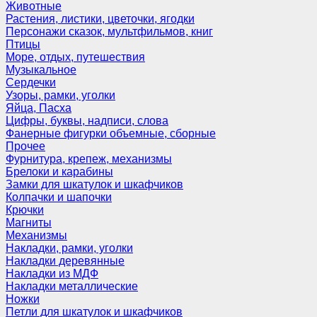
Животные
Растения, листики, цветочки, ягодки
Персонажи сказок, мультфильмов, книг
Птицы
Море, отдых, путешествия
Музыкальное
Сердечки
Узоры, рамки, уголки
Яйца, Пасха
Цифры, буквы, надписи, слова
Фанерные фигурки объемные, сборные
Прочее
Фурнитура, крепеж, механизмы
Брелоки и карабины
Замки для шкатулок и шкафчиков
Колпачки и шапочки
Крючки
Магниты
Механизмы
Накладки, рамки, уголки
Накладки деревянные
Накладки из МДФ
Накладки металлические
Ножки
Петли для шкатулок и шкафчиков