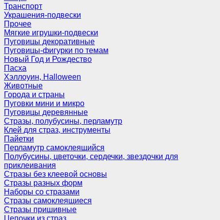
Транспорт
Украшения-подвески
Прочее
Мягкие игрушки-подвески
Пуговицы декоративные
Пуговицы-фигурки по темам
Новый Год и Рождество
Пасха
Хэллоуин, Halloween
Животные
Города и страны
Пуговки мини и микро
Пуговицы деревянные
Стразы, полубусины, перламутр
Клей для страз, инструменты
Пайетки
Перламутр самоклеящийся
Полубусины, цветочки, сердечки, звездочки для
приклеивания
Стразы без клеевой основы
Стразы разных форм
Наборы со стразами
Стразы самоклеящиеся
Стразы пришивные
Цепочки из страз