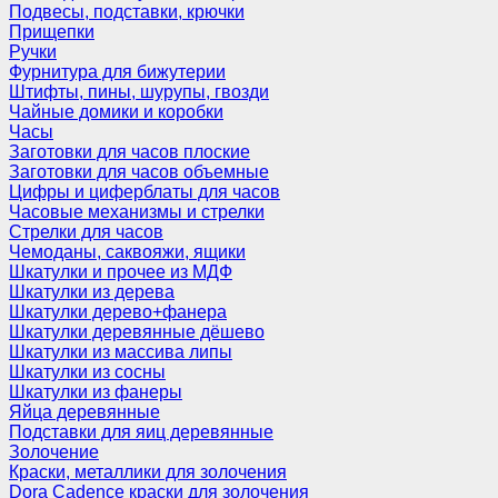
Подвесы, подставки, крючки
Прищепки
Ручки
Фурнитура для бижутерии
Штифты, пины, шурупы, гвозди
Чайные домики и коробки
Часы
Заготовки для часов плоские
Заготовки для часов объемные
Цифры и циферблаты для часов
Часовые механизмы и стрелки
Стрелки для часов
Чемоданы, саквояжи, ящики
Шкатулки и прочее из МДФ
Шкатулки из дерева
Шкатулки дерево+фанера
Шкатулки деревянные дёшево
Шкатулки из массива липы
Шкатулки из сосны
Шкатулки из фанеры
Яйца деревянные
Подставки для яиц деревянные
Золочение
Краски, металлики для золочения
Dora Cadence краски для золочения