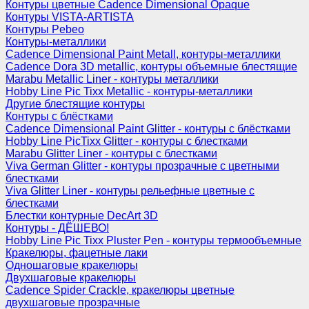
Контуры цветные Cadence Dimensional Opaque
Контуры VISTA-ARTISTA
Контуры Pebeo
Контуры-металлики
Cadence Dimensional Paint Metall, контуры-металлики
Cadence Dora 3D metallic, контуры объемные блестящие
Marabu Metallic Liner - контуры металлики
Hobby Line Pic Tixx Metallic - контуры-металлики
Другие блестящие контуры
Контуры с блёстками
Cadence Dimensional Paint Glitter - контуры с блёстками
Hobby Line PicTixx Glitter - контуры с блестками
Marabu Glitter Liner - контуры с блестками
Viva German Glitter - контуры прозрачные с цветными
блестками
Viva Glitter Liner - контуры рельефные цветные с
блестками
Блестки контурные DecArt 3D
Контуры - ДЁШЕВО!
Hobby Line Pic Tixx Pluster Pen - контуры термообъемные
Кракелюры, фацетные лаки
Одношаговые кракелюры
Двухшаговые кракелюры
Cadence Spider Crackle, кракелюры цветные
двухшаговые прозрачные