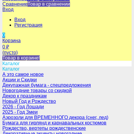
Сравнение
Товар в сравнении
Вход
Вход
Регистрация
0
Корзина
0
₽
(пусто)
Товар в корзине!
Каталог
Каталог
А это самое новое
Акции и Скидки
Декупажная бумага - спецпредложения
Новогодние товары со скидкой
Декор к праздникам
Новый Год и Рождество
2026 - Год Лошади
2025 - Год Змеи
Аэрозоли для ВРЕМЕННОГО декора (снег, лед)
Бумага для гирлянд и карнавальных костюмов
Рождество, вертепы рождественские
Декоративные акценты новогодние