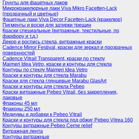
Грунты для фацетных лаков
Микрокракелюрные лаки Viva Mikro Facetten-Lack
(прозрачный и цветные)
Фацетные лаки Viva Decor Facetten-Lack (кракелюр)
Пигменты и воски для затирки трещин
Краски специальные (витражные, текстильные, по
фарфору и т.д.)
Декор и роспись стекла, витражные краски
Cadence Mirror Festival, краски для зеркал и прозрачных
поверхностей
Cadence Vitrail Transparent, краски по стеклу
Maimeri Idea Vetro, краски и контуры для стекла
Контуры по стеклу Maimeri Idea Vetro
Краски и контуры для стекла Marabu
Краски для стекла глянцевые Marabu GlasArt
Краски и контуры для стекла Pebeo
Краски витражные Pebeo Vitrail, без закрепления,
лаковые
Флаконы 45 мл
Флаконы 250 мл
Медиумы и добавки к Pebeo Vitrail
Краски и контуры для стекла под обжиг Pebeo Vitrea 160
Контуры витражные Pebeo Cerne relief
Витражная лента
Контуры витражные