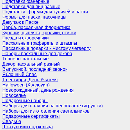
Подставки фанерные
Подставки для яиц разные
Подставки, формы для куличей и пасхи
Формы для пасхи, пасочницы
Декупаж к Пасхе
Верба, пасхальная флористика
Курочки, цыплята, кролики, птички
Гнёзда и скворечники
Пасхальные трафареты и штампы
Пасхальные подарки к Чистому четвергу
Наборы пасхальные для декора
Топперы пасхальные
Декор пасхальный разный
Выпускной, последний звонок
Яблочный Спас
1 сентября, День Учителя
Halloween (Хэллоуин)
Новорожденный, день рождения
Новоселье
Подарочные наборы
Наборы для валяния на пенопласте (игрушки)
Наборы для изготовления светильников
Подарочные сертификаты
Свадьба
Шкатулочки под кольца