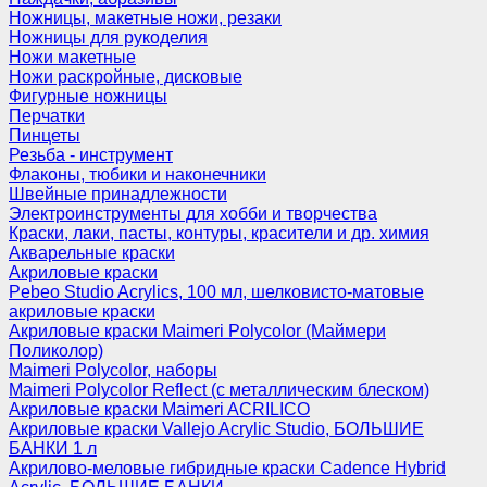
Ножницы, макетные ножи, резаки
Ножницы для рукоделия
Ножи макетные
Ножи раскройные, дисковые
Фигурные ножницы
Перчатки
Пинцеты
Резьба - инструмент
Флаконы, тюбики и наконечники
Швейные принадлежности
Электроинструменты для хобби и творчества
Краски, лаки, пасты, контуры, красители и др. химия
Акварельные краски
Акриловые краски
Pebeo Studio Acrylics, 100 мл, шелковисто-матовые
акриловые краски
Акриловые краски Maimeri Polycolor (Маймери
Поликолор)
Maimeri Polycolor, наборы
Maimeri Polycolor Reflect (с металлическим блеском)
Акриловые краски Maimeri ACRILICO
Акриловые краски Vallejo Acrylic Studio, БОЛЬШИЕ
БАНКИ 1 л
Акрилово-меловые гибридные краски Cadence Hybrid