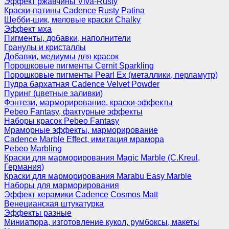
Эффект ржавчины Viva-Rusty
Краски-патины Cadence Rusty Patina
Шебби-шик, меловые краски Chalky
Эффект мха
Пигменты, добавки, наполнители
Гранулы и кристаллы
Добавки, медиумы для красок
Порошковые пигменты Cernit Sparkling
Порошковые пигменты Pearl Ex (металлики, перламутр)
Пудра бархатная Cadence Velvet Powder
Пуринг (цветные заливки)
Фэнтези, марморирование, краски-эффекты
Pebeo Fantasy, фактурные эффекты
Наборы красок Pebeo Fantasy
Мраморные эффекты, марморирование
Cadence Marble Effect, имитация мрамора
Pebeo Marbling
Краски для марморирования Magic Marble (C.Kreul,
Германия)
Краски для марморирования Marabu Easy Marble
Наборы для марморирования
Эффект керамики Cadence Cosmos Matt
Венецианская штукатурка
Эффекты разные
Миниатюра, изготовление кукол, румбоксы, макеты