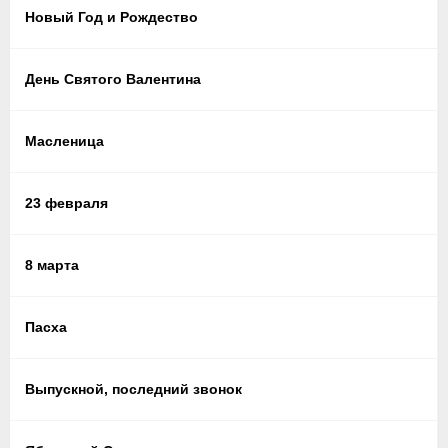
руками таких праздников, как
Новый Год и Рождество
,
Новый Год и Рождество
Пасха
, 8 Марта, свадьба, 1 сентября, Хеллоуин
и многих
других.
День Святого Валентина
Масленица
23 февраля
8 марта
Пасха
Выпускной, последний звонок