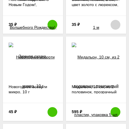
Новым Годом!,
цвет золото с люрексом,
Волшебного Рождества!,
1 м
Зимняя сказка.
35
₽
35
₽
Новогоднее ассорти
Медальон, 10 см, из 2
микро, 10 г
половинок, прозрачный
пластик, упаковка 5 шт.
45
₽
595
₽