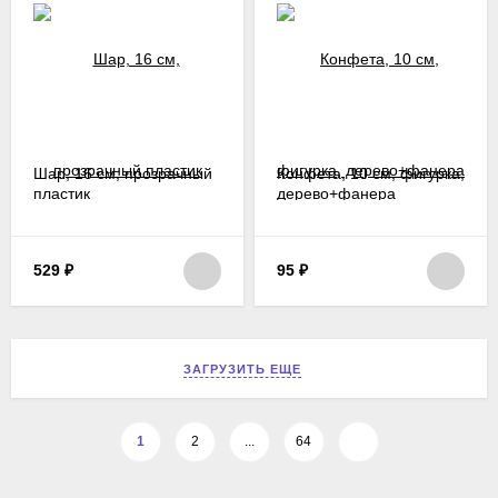
Шар, 16 см, прозрачный
Конфета, 10 см, фигурка,
пластик
дерево+фанера
529
₽
95
₽
ЗАГРУЗИТЬ ЕЩЕ
1
2
...
64