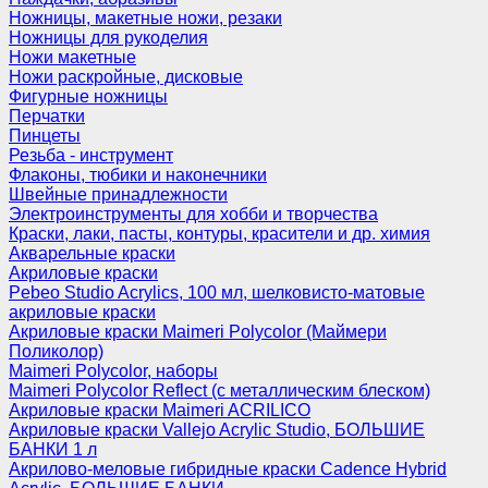
Ножницы, макетные ножи, резаки
Ножницы для рукоделия
Ножи макетные
Ножи раскройные, дисковые
Фигурные ножницы
Перчатки
Пинцеты
Резьба - инструмент
Флаконы, тюбики и наконечники
Швейные принадлежности
Электроинструменты для хобби и творчества
Краски, лаки, пасты, контуры, красители и др. химия
Акварельные краски
Акриловые краски
Pebeo Studio Acrylics, 100 мл, шелковисто-матовые
акриловые краски
Акриловые краски Maimeri Polycolor (Маймери
Поликолор)
Maimeri Polycolor, наборы
Maimeri Polycolor Reflect (с металлическим блеском)
Акриловые краски Maimeri ACRILICO
Акриловые краски Vallejo Acrylic Studio, БОЛЬШИЕ
БАНКИ 1 л
Акрилово-меловые гибридные краски Cadence Hybrid