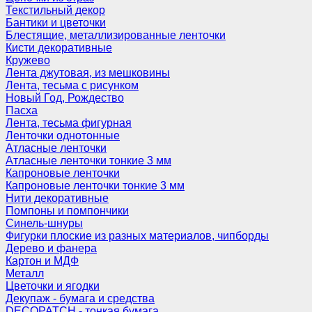
Текстильный декор
Бантики и цветочки
Блестящие, металлизированные ленточки
Кисти декоративные
Кружево
Лента джутовая, из мешковины
Лента, тесьма с рисунком
Новый Год, Рождество
Пасха
Лента, тесьма фигурная
Ленточки однотонные
Атласные ленточки
Атласные ленточки тонкие 3 мм
Капроновые ленточки
Капроновые ленточки тонкие 3 мм
Нити декоративные
Помпоны и помпончики
Синель-шнуры
Фигурки плоские из разных материалов, чипборды
Дерево и фанера
Картон и МДФ
Металл
Цветочки и ягодки
Декупаж - бумага и средства
DECOPATCH - тонкая бумага