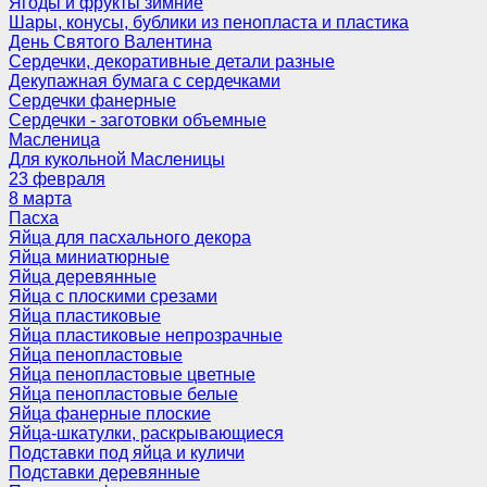
Ягоды и фрукты зимние
Шары, конусы, бублики из пенопласта и пластика
День Святого Валентина
Сердечки, декоративные детали разные
Декупажная бумага с сердечками
Сердечки фанерные
Сердечки - заготовки объемные
Масленица
Для кукольной Масленицы
23 февраля
8 марта
Пасха
Яйца для пасхального декора
Яйца миниатюрные
Яйца деревянные
Яйца с плоскими срезами
Яйца пластиковые
Яйца пластиковые непрозрачные
Яйца пенопластовые
Яйца пенопластовые цветные
Яйца пенопластовые белые
Яйца фанерные плоские
Яйца-шкатулки, раскрывающиеся
Подставки под яйца и куличи
Подставки деревянные