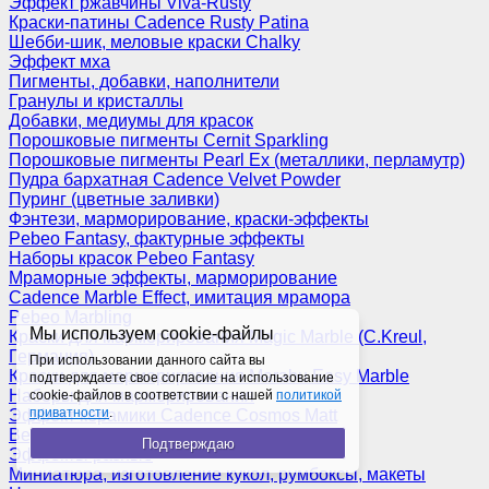
Эффект ржавчины Viva-Rusty
Краски-патины Cadence Rusty Patina
Шебби-шик, меловые краски Chalky
Эффект мха
Пигменты, добавки, наполнители
Гранулы и кристаллы
Добавки, медиумы для красок
Порошковые пигменты Cernit Sparkling
Порошковые пигменты Pearl Ex (металлики, перламутр)
Пудра бархатная Cadence Velvet Powder
Пуринг (цветные заливки)
Фэнтези, марморирование, краски-эффекты
Pebeo Fantasy, фактурные эффекты
Наборы красок Pebeo Fantasy
Мраморные эффекты, марморирование
Cadence Marble Effect, имитация мрамора
Pebeo Marbling
Мы используем cookie-файлы
Краски для марморирования Magic Marble (C.Kreul,
Германия)
При использовании данного сайта вы
Краски для марморирования Marabu Easy Marble
подтверждаете свое согласие на использование
Наборы для марморирования
cookie-файлов в соответствии с нашей
политикой
приватности
.
Эффект керамики Cadence Cosmos Matt
Венецианская штукатурка
Подтверждаю
Эффекты разные
Миниатюра, изготовление кукол, румбоксы, макеты