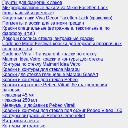
Грунты для фацетных лаков
Микрокракелюрные лаки Viva Mikro Facetten-Lack
(прозрачный и цветные)
Фацетные лаки Viva Decor Facetten-Lack (кракелюр)
Пигменты и воски для затирки трещин
Краски специальные (витражные, текстильные, по
фарфору и т.д.)
Декор и роспись стекла, витражные краски
Cadence Mirror Festival, краски для зеркал и прозрачных
поверхностей
Cadence Vitrail Transparent, краски по стеклу
Maimeri Idea Vetro, краски и контуры для стекла
Контуры по стеклу Maimeri Idea Vetro
Краски и контуры для стекла Marabu
Краски для стекла глянцевые Marabu GlasArt
Краски и контуры для стекла Pebeo
Краски витражные Pebeo Vitrail, без закрепления,
лаковые
Флаконы 45 мл
Флаконы 250 мл
Медиумы и добавки к Pebeo Vitrail
Краски и контуры для стекла под обжиг Pebeo Vitrea 160
Контуры витражные Pebeo Cerne relief
Витражная лента
Контуры витражные