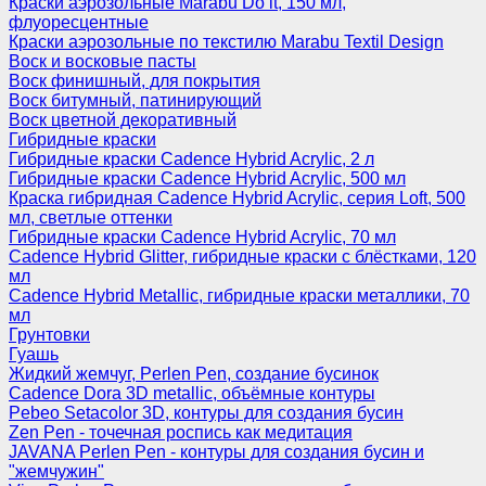
Краски аэрозольные Marabu Do it, 150 мл,
флуоресцентные
Краски аэрозольные по текстилю Marabu Textil Design
Воск и восковые пасты
Воск финишный, для покрытия
Воск битумный, патинирующий
Воск цветной декоративный
Гибридные краски
Гибридные краски Cadence Hybrid Acrylic, 2 л
Гибридные краски Cadence Hybrid Acrylic, 500 мл
Краска гибридная Cadence Hybrid Acrylic, серия Loft, 500
мл, светлые оттенки
Гибридные краски Cadence Hybrid Acrylic, 70 мл
Cadence Hybrid Glitter, гибридные краски с блёстками, 120
мл
Cadence Hybrid Metallic, гибридные краски металлики, 70
мл
Грунтовки
Гуашь
Жидкий жемчуг, Perlen Pen, создание бусинок
Cadence Dora 3D metallic, объёмные контуры
Pebeo Setacolor 3D, контуры для создания бусин
Zen Pen - точечная роспись как медитация
JAVANA Perlen Pen - контуры для создания бусин и
"жемчужин"