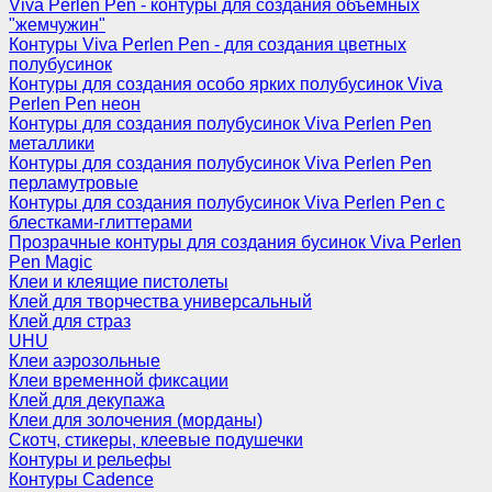
Viva Perlen Pen - контуры для создания объемных
"жемчужин"
Контуры Viva Perlen Pen - для создания цветных
полубусинок
Контуры для создания особо ярких полубусинок Viva
Perlen Pen неон
Контуры для создания полубусинок Viva Perlen Pen
металлики
Контуры для создания полубусинок Viva Perlen Pen
перламутровые
Контуры для создания полубусинок Viva Perlen Pen с
блестками-глиттерами
Прозрачные контуры для создания бусинок Viva Perlen
Pen Magic
Клеи и клеящие пистолеты
Клей для творчества универсальный
Клей для страз
UHU
Клеи аэрозольные
Клеи временной фиксации
Клей для декупажа
Клеи для золочения (морданы)
Скотч, стикеры, клеевые подушечки
Контуры и рельефы
Контуры Cadence