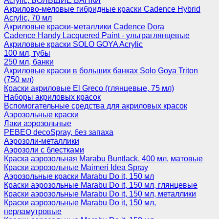
Acrylic, БОЛЬШИЕ БАНКИ
Акрилово-меловые гибридные краски Cadence Hybrid
Acrylic, 70 мл
Акриловые краски-металлики Cadence Dora
Cadence Handy Lacquered Paint - ультраглянцевые
Акриловые краски SOLO GOYA Acrylic
100 мл, тубы
250 мл, банки
Акриловые краски в больших банках Solo Goya Triton
(750 мл)
Краски акриловые El Greco (глянцевые, 75 мл)
Наборы акриловых красок
Вспомогательные средства для акриловых красок
Аэрозольные краски
Лаки аэрозольные
PEBEO decoSpray, без запаха
Аэрозоли-металлики
Аэрозоли с блестками
Краска аэрозольная Marabu Buntlack, 400 мл, матовые
Краски аэрозольные Maimeri Idea Spray
Аэрозольные краски Marabu Do it, 150 мл
Краски аэрозольные Marabu Do it, 150 мл, глянцевые
Краски аэрозольные Marabu Do it, 150 мл, металлики
Краски аэрозольные Marabu Do it, 150 мл,
перламутровые