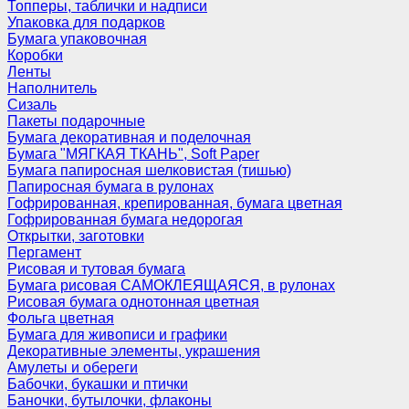
Топперы, таблички и надписи
Упаковка для подарков
Бумага упаковочная
Коробки
Ленты
Наполнитель
Сизаль
Пакеты подарочные
Бумага декоративная и поделочная
Бумага "МЯГКАЯ ТКАНЬ", Soft Paper
Бумага папиросная шелковистая (тишью)
Папиросная бумага в рулонах
Гофрированная, крепированная, бумага цветная
Гофрированная бумага недорогая
Открытки, заготовки
Пергамент
Рисовая и тутовая бумага
Бумага рисовая САМОКЛЕЯЩАЯСЯ, в рулонах
Рисовая бумага однотонная цветная
Фольга цветная
Бумага для живописи и графики
Декоративные элементы, украшения
Амулеты и обереги
Бабочки, букашки и птички
Баночки, бутылочки, флаконы