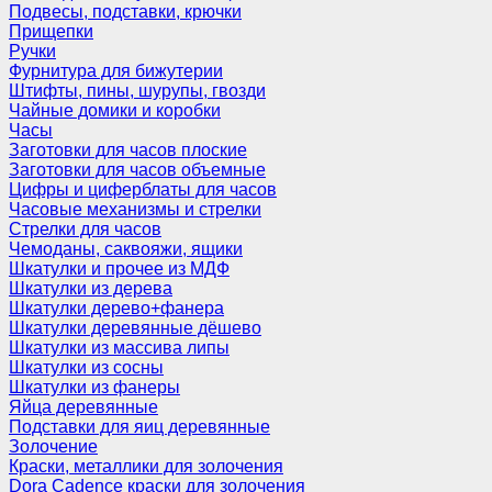
Подвесы, подставки, крючки
Прищепки
Ручки
Фурнитура для бижутерии
Штифты, пины, шурупы, гвозди
Чайные домики и коробки
Часы
Заготовки для часов плоские
Заготовки для часов объемные
Цифры и циферблаты для часов
Часовые механизмы и стрелки
Стрелки для часов
Чемоданы, саквояжи, ящики
Шкатулки и прочее из МДФ
Шкатулки из дерева
Шкатулки дерево+фанера
Шкатулки деревянные дёшево
Шкатулки из массива липы
Шкатулки из сосны
Шкатулки из фанеры
Яйца деревянные
Подставки для яиц деревянные
Золочение
Краски, металлики для золочения
Dora Cadence краски для золочения