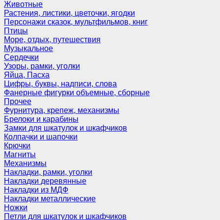
Животные
Растения, листики, цветочки, ягодки
Персонажи сказок, мультфильмов, книг
Птицы
Море, отдых, путешествия
Музыкальное
Сердечки
Узоры, рамки, уголки
Яйца, Пасха
Цифры, буквы, надписи, слова
Фанерные фигурки объемные, сборные
Прочее
Фурнитура, крепеж, механизмы
Брелоки и карабины
Замки для шкатулок и шкафчиков
Колпачки и шапочки
Крючки
Магниты
Механизмы
Накладки, рамки, уголки
Накладки деревянные
Накладки из МДФ
Накладки металлические
Ножки
Петли для шкатулок и шкафчиков