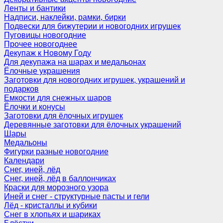
Ленты и бантики
Надписи, наклейки, рамки, бирки
Подвески для бижутерии и новогодних игрушек
Пуговицы новогодние
Прочее новогоднее
Декупаж к Новому Году
Для декупажа на шарах и медальонах
Ёлочные украшения
Заготовки для новогодних игрушек, украшений и
подарков
Емкости для снежных шаров
Ёлочки и конусы
Заготовки для ёлочных игрушек
Деревянные заготовки для ёлочных украшений
Шары
Медальоны
Фигурки разные новогодние
Календари
Снег, иней, лёд
Снег, иней, лёд в баллончиках
Краски для морозного узора
Иней и снег - структурные пасты и гели
Лёд - кристаллы и кубики
Снег в хлопьях и шариках