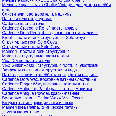
Меловые краски KREUL Chalky chalk paint
Меловые краски Viva Chalky Vintage - для декора шебби
шик
Очистители, растворители, медиумы
Пасты и гели структурные
Cadence пасты и гели
Cadence Crocodile Relief, пасты-кракле
Cadence Dora Perla, фактурные пасты-металлики
Kreul - пасты и гели структурные Solo Goya
Структурные гели Solo Goya
Структурные пасты Solo Goya
Maimeri - пасты и гели структурные
Marabu - структурные пасты и гели
Viva Decor - пасты и гели
Viva-Glitter Paste - структурные пасты с блестками
Эффекты снега, инея, хрусталя и льда
Патина, ржавчина, шебби, мох, эффекты старины
Cadence Dora Wax, восковые патины блестящие
Cadence Finger Wax, восковые патины антик
Сadence Antiquing Paint краски-антик, морилки
Cadence Antique Powder, краски-патины
Восковые патины Patina WaxX Viva Decor
Битумы, патинирующие лаки и воски
Maimeri Idea Patina, химические патины
двухкомпонентные