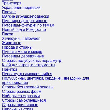
Транспорт
Украшения-подвески
Прочее
Мягкие игрушки-подвески
Пуговицы декоративные
Пуговицы-фигурки по темам
Новый Год и Рождество
Пасха
Хэллоуин, Halloween
Животные
Города и страны
Пуговки мини и микро
Пуговицы деревянные
Стразы, полубусины, перламутр
Клей для страз, инструменты
Пайетки
Перламутр самоклеящийся
Полубусины, цветочки, сердечки, звездочки для
приклеивания
Стразы без клеевой основы
Стразы разных форм
Наборы со стразами
Стразы самоклеящиеся
Стразы пришивные
Цепочки из страз