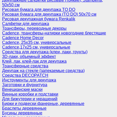
Декупажные салфетки рисовые (тонкие), Stamperia,
50х50 см
Рисовая бумага для декупажа TO DO
Рисовая бумага для декупажа (TO DO) 50х70 см
Рисовая декупажная бумага Renkalik
Салфетки для декупажа
Трансферы, переводные декоры
Cadence, трансферы-натирки новогодние блестящие
Cadence Home Decor
Cadence, 25х35 см, универсальные
Cadence,17х25 см, универсальные
Средства для декупажа (клеи, лаки, грунты)
3D-лаки, объемный эффект
Клей, лак, клей-лак для декупажа
Трансферные средства
Декупаж на стекле (запекаемые средства)
Средства DECOPATCH
Инструменты для декупажа
Заготовки и фурнитура
Венецианские маски
Винные коробки и подставки
Для бижутерии и украшений
Бирки и подвески фанерные, деревянные
Браслеты деревянные
Бусины деревянные