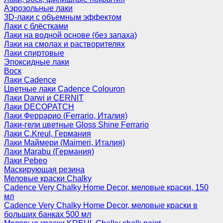
Аэрозольные лаки
3D-лаки с объемным эффектом
Лаки с блёстками
Лаки на водной основе (без запаха)
Лаки на смолах и растворителях
Лаки спиртовые
Эпоксидные лаки
Воск
Лаки Cadence
Цветные лаки Cadence Colouron
Лаки Darwi и CERNIT
Лаки DECOPATCH
Лаки Феррарио (Ferrario, Италия)
Лаки-гели цветные Gloss Shine Ferrario
Лаки C.Kreul, Германия
Лаки Маймери (Maimeri, Италия)
Лаки Marabu (Германия)
Лаки Pebeo
Маскирующая резина
Меловые краски Chalky
Cadence Very Chalky Home Decor, меловые краски, 150
мл
Cadence Very Chalky Home Decor, меловые краски в
больших банках 500 мл