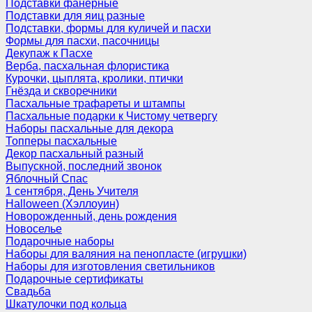
Подставки фанерные
Подставки для яиц разные
Подставки, формы для куличей и пасхи
Формы для пасхи, пасочницы
Декупаж к Пасхе
Верба, пасхальная флористика
Курочки, цыплята, кролики, птички
Гнёзда и скворечники
Пасхальные трафареты и штампы
Пасхальные подарки к Чистому четвергу
Наборы пасхальные для декора
Топперы пасхальные
Декор пасхальный разный
Выпускной, последний звонок
Яблочный Спас
1 сентября, День Учителя
Halloween (Хэллоуин)
Новорожденный, день рождения
Новоселье
Подарочные наборы
Наборы для валяния на пенопласте (игрушки)
Наборы для изготовления светильников
Подарочные сертификаты
Свадьба
Шкатулочки под кольца