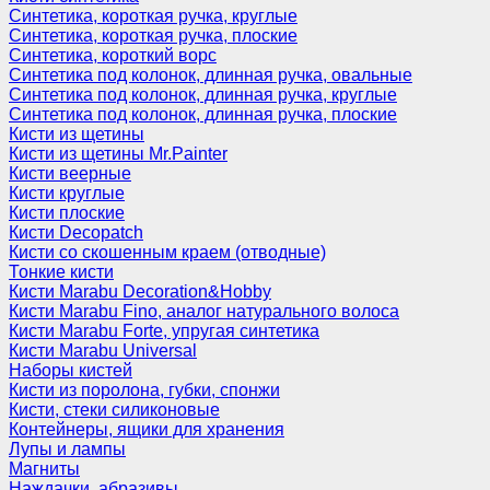
Синтетика, короткая ручка, круглые
Синтетика, короткая ручка, плоские
Синтетика, короткий ворс
Синтетика под колонок, длинная ручка, овальные
Синтетика под колонок, длинная ручка, круглые
Синтетика под колонок, длинная ручка, плоские
Кисти из щетины
Кисти из щетины Mr.Painter
Кисти веерные
Кисти круглые
Кисти плоские
Кисти Decopatch
Кисти со скошенным краем (отводные)
Тонкие кисти
Кисти Marabu Decoration&Hobby
Кисти Marabu Fino, аналог натурального волоса
Кисти Marabu Forte, упругая синтетика
Кисти Marabu Universal
Наборы кистей
Кисти из поролона, губки, спонжи
Кисти, стеки силиконовые
Контейнеры, ящики для хранения
Лупы и лампы
Магниты
Наждачки, абразивы