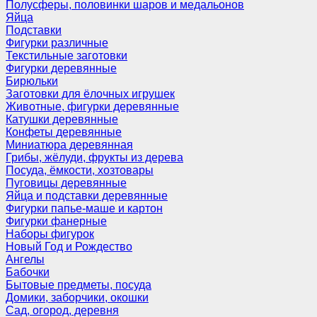
Полусферы, половинки шаров и медальонов
Яйца
Подставки
Фигурки различные
Текстильные заготовки
Фигурки деревянные
Бирюльки
Заготовки для ёлочных игрушек
Животные, фигурки деревянные
Катушки деревянные
Конфеты деревянные
Миниатюра деревянная
Грибы, жёлуди, фрукты из дерева
Посуда, ёмкости, хозтовары
Пуговицы деревянные
Яйца и подставки деревянные
Фигурки папье-маше и картон
Фигурки фанерные
Наборы фигурок
Новый Год и Рождество
Ангелы
Бабочки
Бытовые предметы, посуда
Домики, заборчики, окошки
Сад, огород, деревня