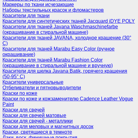
Маркеры по ткани исчезающие
Наборы текстильных красок и фломастеров
Красители для ткани
Красители для синтетических тканей Jacquard iDYE POLY
Красители для тканей Javana Waschmaschinefarbe
(окрашивание в стиральной машине)
Красители для тканей JAVANA, холодное крашение (30°
С)
Красители для тканей Marabu Easy Color (ручное
окрашивание)
Красители для тканей Marabu Fashion Color
(окрашивание в стиральной машине и вручную)
Красители для шелка Javana Batik, горячего крашения
(50-95° С)
Красители универсальные
Отбеливатели и пятновыводители
Краски по коже
Краски по коже и кожзаменителю Cadence Leather Vogue
Paint
Краски для свечей
Краски для свечей матовые
Краски для свечей - металлики
Краски для меловых и магнитных досок
Краски, светящиеся в темноте
Лаки, воск, финишные покрытия