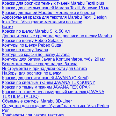
Краски для росписи темных тканей Marabu Textil plus
Краски для светлых тканей Marabu Textil, баночки 15 мл
Краски для тканей Marabu - металлики и блестки
Аэрозольная краска для текстиля Marabu Textil Design
Inka Textil Viva краски-металлики по ткани
Батик
Краски по шелку Marabu Silk, 50 мл
Дополнительные средства для росписи по шелку Marabu
Краски по шелку Pebeo Setasilk
Контуры по шёлку Pebeo Gutta
Краски по шелку Javana
Контурные краски по шелку Javana
Контуры для батика Javana Konturenfarbe, тубы 20 мл
Вспомогательные средства для батика
Инструменты и принадлежности для батика
Наборы для росписи по шелку
Краски для росписи тканей JAVANA (C.Kreul)
Краски по светлым тканям JAVANA TEX SUNNY
Краски по темным тканям JAVANA TEX OPAK
Краски по тканям перламутровый металлик (JAVANA
TEXTIL METALLIC)
Объемные контуры Marabu 3D-Liner
Средство для создания "бусин" на текстиле Viva Perlen
Pen
Трафареты для декора текстиля