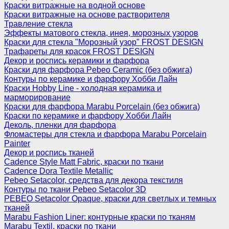
Краски витражные на водной основе
Краски витражные на основе растворителя
Травление стекла
Эффекты матового стекла, инея, морозных узоров
Краски для стекла "Морозный узор" FROST DESIGN
Трафареты для красок FROST DESIGN
Декор и роспись керамики и фарфора
Краски для фарфора Pebeo Ceramic (без обжига)
Контуры по керамике и фарфору Хобби Лайн
Краски Hobby Line - холодная керамика и
марморирование
Краски для фарфора Marabu Porcelain (без обжига)
Краски по керамике и фарфору Хобби Лайн
Деколь, пленки для фарфора
Фломастеры для стекла и фарфора Marabu Porcelain
Painter
Декор и роспись тканей
Cadence Style Matt Fabric, краски по ткани
Cadence Dora Textile Metallic
Pebeo Setacolor, средства для декора текстиля
Контуры по ткани Pebeo Setacolor 3D
PEBEO Setacolor Opaque, краски для светлых и темных
тканей
Marabu Fashion Liner: контурные краски по тканям
Marabu Textil, краски по ткани