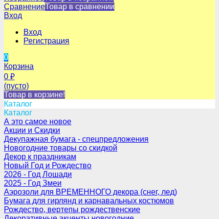
Сравнение
Товар в сравнении
Вход
Вход
Регистрация
0
Корзина
0
₽
(пусто)
Товар в корзине!
Каталог
Каталог
А это самое новое
Акции и Скидки
Декупажная бумага - спецпредложения
Новогодние товары со скидкой
Декор к праздникам
Новый Год и Рождество
2026 - Год Лошади
2025 - Год Змеи
Аэрозоли для ВРЕМЕННОГО декора (снег, лед)
Бумага для гирлянд и карнавальных костюмов
Рождество, вертепы рождественские
Декоративные акценты новогодние