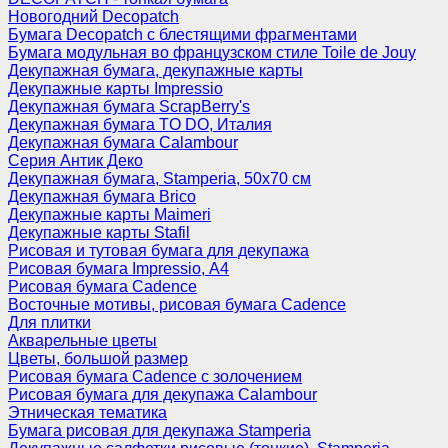
Новогодний Decopatch
Бумага Decopatch с блестящими фрагментами
Бумага модульная во французском стиле Toile de Jouy
Декупажная бумага, декупажные карты
Декупажные карты Impressio
Декупажная бумага ScrapBerry's
Декупажная бумага TO DO, Италия
Декупажная бумага Calambour
Серия Антик Деко
Декупажная бумага, Stamperia, 50х70 см
Декупажная бумага Brico
Декупажные карты Maimeri
Декупажные карты Stafil
Рисовая и тутовая бумага для декупажа
Рисовая бумага Impressio, А4
Рисовая бумага Cadence
Восточные мотивы, рисовая бумага Cadence
Для плитки
Акварельные цветы
Цветы, большой размер
Рисовая бумага Cadence c золочением
Рисовая бумага для декупажа Calambour
Этническая тематика
Бумага рисовая для декупажа Stamperia