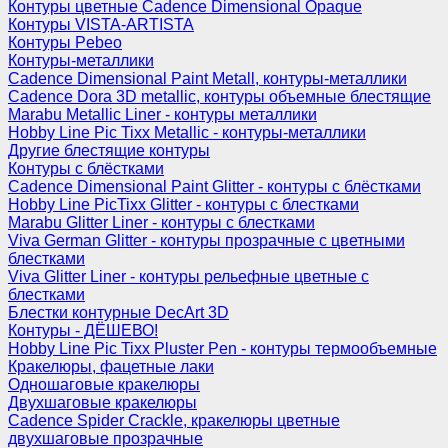
Контуры цветные Cadence Dimensional Opaque
Контуры VISTA-ARTISTA
Контуры Pebeo
Контуры-металлики
Cadence Dimensional Paint Metall, контуры-металлики
Cadence Dora 3D metallic, контуры объемные блестящие
Marabu Metallic Liner - контуры металлики
Hobby Line Pic Tixx Metallic - контуры-металлики
Другие блестящие контуры
Контуры с блёстками
Cadence Dimensional Paint Glitter - контуры с блёстками
Hobby Line PicTixx Glitter - контуры с блестками
Marabu Glitter Liner - контуры с блестками
Viva German Glitter - контуры прозрачные с цветными
блестками
Viva Glitter Liner - контуры рельефные цветные с
блестками
Блестки контурные DecArt 3D
Контуры - ДЁШЕВО!
Hobby Line Pic Tixx Pluster Pen - контуры термообъемные
Кракелюры, фацетные лаки
Одношаговые кракелюры
Двухшаговые кракелюры
Cadence Spider Crackle, кракелюры цветные
двухшаговые прозрачные