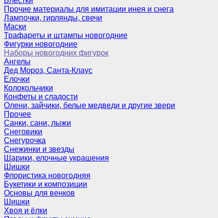
Блёстки
Прочие материалы для имитации инея и снега
Лампочки, гирлянды, свечи
Маски
Трафареты и штампы новогодние
Фигурки новогодние
Наборы новогодних фигурок
Ангелы
Дед Мороз, Санта-Клаус
Елочки
Колокольчики
Конфеты и сладости
Олени, зайчики, белые медведи и другие звери
Прочее
Санки, сани, лыжи
Снеговики
Снегурочка
Снежинки и звезды
Шарики, елочные украшения
Шишки
Флористика новогодняя
Букетики и композиции
Основы для венков
Шишки
Хвоя и ёлки