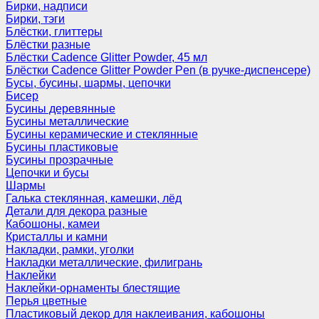
Бирки, надписи
Бирки, тэги
Блёстки, глиттеры
Блёстки разные
Блёстки Cadence Glitter Powder, 45 мл
Блёстки Cadence Glitter Powder Pen (в ручке-диспенсере)
Бусы, бусины, шармы, цепочки
Бисер
Бусины деревянные
Бусины металлические
Бусины керамические и стеклянные
Бусины пластиковые
Бусины прозрачные
Цепочки и бусы
Шармы
Галька стеклянная, камешки, лёд
Детали для декора разные
Кабошоны, камеи
Кристаллы и камни
Накладки, рамки, уголки
Накладки металлические, филигрань
Наклейки
Наклейки-орнаменты блестящие
Перья цветные
Пластиковый декор для наклеивания, кабошоны