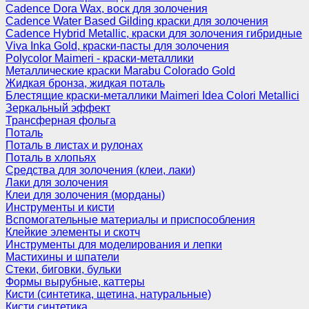
Cadence Dora Wax, воск для золочения
Cadence Water Based Gilding краски для золочения
Cadence Hybrid Metallic, краски для золочения гибридные
Viva Inka Gold, краски-пасты для золочения
Polycolor Maimeri - краски-металлики
Металлические краски Marabu Colorado Gold
Жидкая бронза, жидкая поталь
Блестящие краски-металлики Maimeri Idea Colori Metallici
Зеркальный эффект
Трансферная фольга
Поталь
Поталь в листах и рулонах
Поталь в хлопьях
Средства для золочения (клеи, лаки)
Лаки для золочения
Клеи для золочения (морданы)
Инструменты и кисти
Вспомогательные материалы и приспособления
Клейкие элементы и скотч
Инструменты для моделирования и лепки
Мастихины и шпатели
Стеки, биговки, бульки
Формы вырубные, каттеры
Кисти (синтетика, щетина, натуральные)
Кисти синтетика