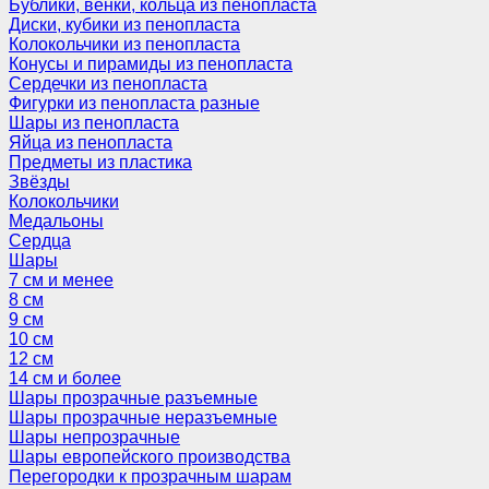
Бублики, венки, кольца из пенопласта
Диски, кубики из пенопласта
Колокольчики из пенопласта
Конусы и пирамиды из пенопласта
Сердечки из пенопласта
Фигурки из пенопласта разные
Шары из пенопласта
Яйца из пенопласта
Предметы из пластика
Звёзды
Колокольчики
Медальоны
Сердца
Шары
7 см и менее
8 см
9 см
10 см
12 см
14 см и более
Шары прозрачные разъемные
Шары прозрачные неразъемные
Шары непрозрачные
Шары европейского производства
Перегородки к прозрачным шарам