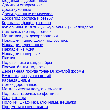
Медальоны деревянные
Домики и скворечники
Доски кухонные
Доски кухонные из массива
Доски под роспись и резьбу
Керамика, фарфор, стекло
Купюрницы, визитницы, журнальницы, календари
Лампочки, гирлянды, свечи
Магнитики для декорирования
Накладки, панно, доски под роспись
Накладки деревянные
Накладки из МДФ
Накладки фанерные
Плитки
Подсвечники и канделябры
Посуда, банки, подносы
Деревянная посуда точеная (круглой формы)
Емкости для круп и специй
Карандашницы
Ложки деревянные
Металлическая посуда и емкости
Подносы, тарелки, конфетницы
Салфетницы
Полочки, шкафчики, ключницы, вешалки
Предметы из пенопласта