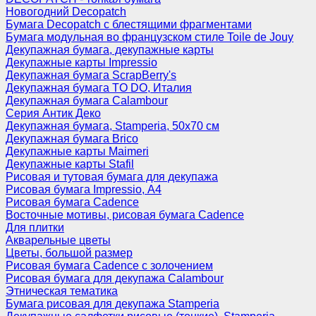
Новогодний Decopatch
Бумага Decopatch с блестящими фрагментами
Бумага модульная во французском стиле Toile de Jouy
Декупажная бумага, декупажные карты
Декупажные карты Impressio
Декупажная бумага ScrapBerry's
Декупажная бумага TO DO, Италия
Декупажная бумага Calambour
Серия Антик Деко
Декупажная бумага, Stamperia, 50х70 см
Декупажная бумага Brico
Декупажные карты Maimeri
Декупажные карты Stafil
Рисовая и тутовая бумага для декупажа
Рисовая бумага Impressio, А4
Рисовая бумага Cadence
Восточные мотивы, рисовая бумага Cadence
Для плитки
Акварельные цветы
Цветы, большой размер
Рисовая бумага Cadence c золочением
Рисовая бумага для декупажа Calambour
Этническая тематика
Бумага рисовая для декупажа Stamperia