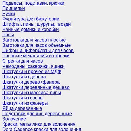
Подвесы, подставки, крючки
Прищепки
Ручки
Фурнитура для бижутерии
Штифты, пины, шурупы, гвозди
Чайные домики и коробки
Часы
Заготовки для часов плоские
Заготовки для часов объемные
Цифры и циферблаты для часов
Часовые механизмы и стрелки
Стрелки для часов
Чемоданы, саквояжи, ящики
Шкатулки и прочее из МДФ
Шкатулки из дерева
Шкатулки дерево+фанера
Шкатулки деревянные дёшево
Шкатулки из массива липы
Шкатулки из сосны
Шкатулки из фанеры
Яйца деревянные
Подставки для яиц деревянные
Золочение
Краски, металлики для золочения
Dora Cadence краски для золочения