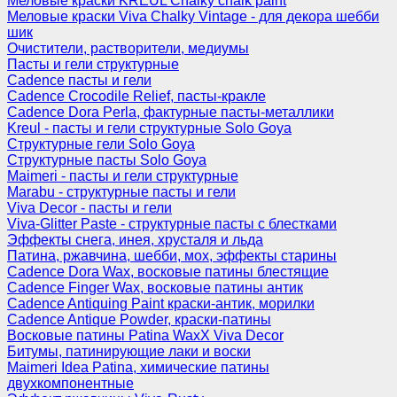
Меловые краски KREUL Chalky chalk paint
Меловые краски Viva Chalky Vintage - для декора шебби
шик
Очистители, растворители, медиумы
Пасты и гели структурные
Cadence пасты и гели
Cadence Crocodile Relief, пасты-кракле
Cadence Dora Perla, фактурные пасты-металлики
Kreul - пасты и гели структурные Solo Goya
Структурные гели Solo Goya
Структурные пасты Solo Goya
Maimeri - пасты и гели структурные
Marabu - структурные пасты и гели
Viva Decor - пасты и гели
Viva-Glitter Paste - структурные пасты с блестками
Эффекты снега, инея, хрусталя и льда
Патина, ржавчина, шебби, мох, эффекты старины
Cadence Dora Wax, восковые патины блестящие
Cadence Finger Wax, восковые патины антик
Сadence Antiquing Paint краски-антик, морилки
Cadence Antique Powder, краски-патины
Восковые патины Patina WaxX Viva Decor
Битумы, патинирующие лаки и воски
Maimeri Idea Patina, химические патины
двухкомпонентные