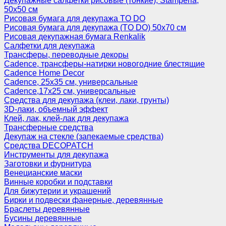
Декупажные салфетки рисовые (тонкие), Stamperia,
50х50 см
Рисовая бумага для декупажа TO DO
Рисовая бумага для декупажа (TO DO) 50х70 см
Рисовая декупажная бумага Renkalik
Салфетки для декупажа
Трансферы, переводные декоры
Cadence, трансферы-натирки новогодние блестящие
Cadence Home Decor
Cadence, 25х35 см, универсальные
Cadence,17х25 см, универсальные
Средства для декупажа (клеи, лаки, грунты)
3D-лаки, объемный эффект
Клей, лак, клей-лак для декупажа
Трансферные средства
Декупаж на стекле (запекаемые средства)
Средства DECOPATCH
Инструменты для декупажа
Заготовки и фурнитура
Венецианские маски
Винные коробки и подставки
Для бижутерии и украшений
Бирки и подвески фанерные, деревянные
Браслеты деревянные
Бусины деревянные