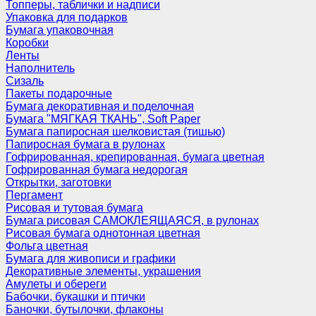
Топперы, таблички и надписи
Упаковка для подарков
Бумага упаковочная
Коробки
Ленты
Наполнитель
Сизаль
Пакеты подарочные
Бумага декоративная и поделочная
Бумага "МЯГКАЯ ТКАНЬ", Soft Paper
Бумага папиросная шелковистая (тишью)
Папиросная бумага в рулонах
Гофрированная, крепированная, бумага цветная
Гофрированная бумага недорогая
Открытки, заготовки
Пергамент
Рисовая и тутовая бумага
Бумага рисовая САМОКЛЕЯЩАЯСЯ, в рулонах
Рисовая бумага однотонная цветная
Фольга цветная
Бумага для живописи и графики
Декоративные элементы, украшения
Амулеты и обереги
Бабочки, букашки и птички
Баночки, бутылочки, флаконы