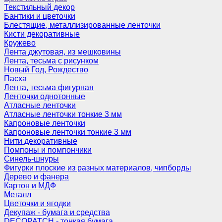
Текстильный декор
Бантики и цветочки
Блестящие, металлизированные ленточки
Кисти декоративные
Кружево
Лента джутовая, из мешковины
Лента, тесьма с рисунком
Новый Год, Рождество
Пасха
Лента, тесьма фигурная
Ленточки однотонные
Атласные ленточки
Атласные ленточки тонкие 3 мм
Капроновые ленточки
Капроновые ленточки тонкие 3 мм
Нити декоративные
Помпоны и помпончики
Синель-шнуры
Фигурки плоские из разных материалов, чипборды
Дерево и фанера
Картон и МДФ
Металл
Цветочки и ягодки
Декупаж - бумага и средства
DECOPATCH - тонкая бумага