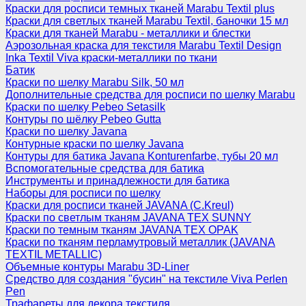
Краски для росписи темных тканей Marabu Textil plus
Краски для светлых тканей Marabu Textil, баночки 15 мл
Краски для тканей Marabu - металлики и блестки
Аэрозольная краска для текстиля Marabu Textil Design
Inka Textil Viva краски-металлики по ткани
Батик
Краски по шелку Marabu Silk, 50 мл
Дополнительные средства для росписи по шелку Marabu
Краски по шелку Pebeo Setasilk
Контуры по шёлку Pebeo Gutta
Краски по шелку Javana
Контурные краски по шелку Javana
Контуры для батика Javana Konturenfarbe, тубы 20 мл
Вспомогательные средства для батика
Инструменты и принадлежности для батика
Наборы для росписи по шелку
Краски для росписи тканей JAVANA (C.Kreul)
Краски по светлым тканям JAVANA TEX SUNNY
Краски по темным тканям JAVANA TEX OPAK
Краски по тканям перламутровый металлик (JAVANA
TEXTIL METALLIC)
Объемные контуры Marabu 3D-Liner
Средство для создания "бусин" на текстиле Viva Perlen
Pen
Трафареты для декора текстиля