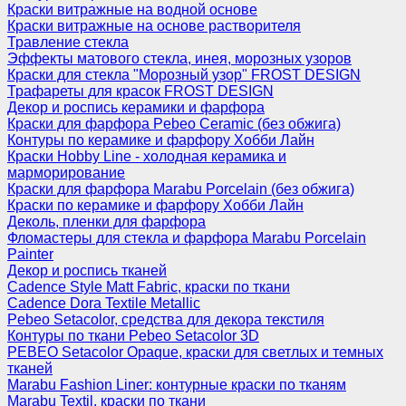
Краски витражные на водной основе
Краски витражные на основе растворителя
Травление стекла
Эффекты матового стекла, инея, морозных узоров
Краски для стекла "Морозный узор" FROST DESIGN
Трафареты для красок FROST DESIGN
Декор и роспись керамики и фарфора
Краски для фарфора Pebeo Ceramic (без обжига)
Контуры по керамике и фарфору Хобби Лайн
Краски Hobby Line - холодная керамика и
марморирование
Краски для фарфора Marabu Porcelain (без обжига)
Краски по керамике и фарфору Хобби Лайн
Деколь, пленки для фарфора
Фломастеры для стекла и фарфора Marabu Porcelain
Painter
Декор и роспись тканей
Cadence Style Matt Fabric, краски по ткани
Cadence Dora Textile Metallic
Pebeo Setacolor, средства для декора текстиля
Контуры по ткани Pebeo Setacolor 3D
PEBEO Setacolor Opaque, краски для светлых и темных
тканей
Marabu Fashion Liner: контурные краски по тканям
Marabu Textil, краски по ткани