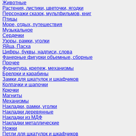
Животные
Растения, листики, цветочки, ягодки
Персонажи сказок, мультфильмов, книг
Птицы
Море, отдых, путешествия
Музыкальное
Сердечки
Узоры, рамки, уголки
Яйца, Пасха
Цифры, буквы, надписи, слова
Фанерные фигурки объемные, сборные
Прочее
Фурнитура, крепеж, механизмы
Брелоки и карабины
Замки для шкатулок и шкафчиков
Колпачки и шапочки
Крючки
Магниты
Механизмы
Накладки, рамки, уголки
Накладки деревянные
Накладки из МДФ
Накладки металлические
Ножки
Петли для шкатулок и шкафчиков