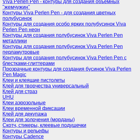
Viva Perlen Pen - контуры для создания объемных
"жемчужин"
Контуры Viva Perlen Pen - для создания цветных
полубусинок
Контуры для создания особо ярких полубусинок Viva
Perlen Pen неон
Контуры для создания полубусинок Viva Perlen Pen
металлики
Контуры для создания полубусинок Viva Perlen Pen
перламутровые
Контуры для создания полубусинок Viva Perlen Pen с
блестками-глиттерами
Прозрачные контуры для создания бусинок Viva Perlen
Pen Magic
Клеи и клеящие пистолеты
Клей для творчества универсальный
Клей для страз
UHU
Клеи аэрозольные
Клеи временной фиксации
Клей для декупажа
Клеи для золочения (морданы)
Скотч, стикеры, клеевые подушечки
Контуры и рельефы
Контуры Cadence