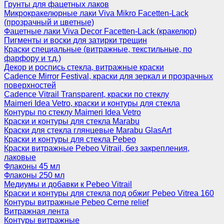
Грунты для фацетных лаков
Микрокракелюрные лаки Viva Mikro Facetten-Lack
(прозрачный и цветные)
Фацетные лаки Viva Decor Facetten-Lack (кракелюр)
Пигменты и воски для затирки трещин
Краски специальные (витражные, текстильные, по
фарфору и т.д.)
Декор и роспись стекла, витражные краски
Cadence Mirror Festival, краски для зеркал и прозрачных
поверхностей
Cadence Vitrail Transparent, краски по стеклу
Maimeri Idea Vetro, краски и контуры для стекла
Контуры по стеклу Maimeri Idea Vetro
Краски и контуры для стекла Marabu
Краски для стекла глянцевые Marabu GlasArt
Краски и контуры для стекла Pebeo
Краски витражные Pebeo Vitrail, без закрепления,
лаковые
Флаконы 45 мл
Флаконы 250 мл
Медиумы и добавки к Pebeo Vitrail
Краски и контуры для стекла под обжиг Pebeo Vitrea 160
Контуры витражные Pebeo Cerne relief
Витражная лента
Контуры витражные