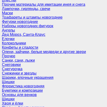
Блёстки
Прочие материалы для имитации инея и снега
Лампочки, гирлянды, свечи
Маски
Трафареты и штампы новогодние
Фигурки новогодние
Наборы новогодних фигурок
Ангелы
Дед Мороз, Санта-Клаус
Елочки
Колокольчики
Конфеты и сладости
Олени, зайчики, белые медведи и другие звери
Прочее
Санки, сани, лыжи
Снеговики
Снегурочка
Снежинки и звезды
Шарики, елочные украшения
Шишки
Флористика новогодняя
Букетики и композиции
Основы для венков
Шишки
Хвоя и ёлки