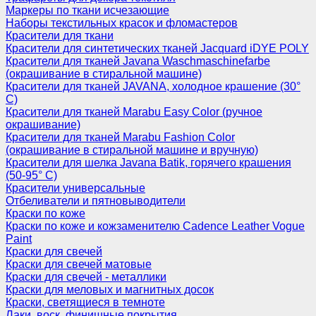
Маркеры по ткани исчезающие
Наборы текстильных красок и фломастеров
Красители для ткани
Красители для синтетических тканей Jacquard iDYE POLY
Красители для тканей Javana Waschmaschinefarbe
(окрашивание в стиральной машине)
Красители для тканей JAVANA, холодное крашение (30°
С)
Красители для тканей Marabu Easy Color (ручное
окрашивание)
Красители для тканей Marabu Fashion Color
(окрашивание в стиральной машине и вручную)
Красители для шелка Javana Batik, горячего крашения
(50-95° С)
Красители универсальные
Отбеливатели и пятновыводители
Краски по коже
Краски по коже и кожзаменителю Cadence Leather Vogue
Paint
Краски для свечей
Краски для свечей матовые
Краски для свечей - металлики
Краски для меловых и магнитных досок
Краски, светящиеся в темноте
Лаки, воск, финишные покрытия