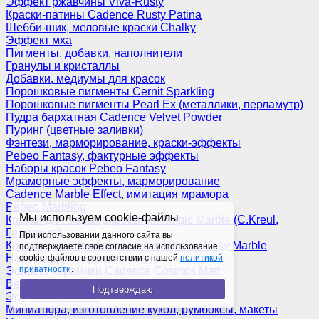
Эффект ржавчины Viva-Rusty
Краски-патины Cadence Rusty Patina
Шебби-шик, меловые краски Chalky
Эффект мха
Пигменты, добавки, наполнители
Гранулы и кристаллы
Добавки, медиумы для красок
Порошковые пигменты Cernit Sparkling
Порошковые пигменты Pearl Ex (металлики, перламутр)
Пудра бархатная Cadence Velvet Powder
Пуринг (цветные заливки)
Фэнтези, марморирование, краски-эффекты
Pebeo Fantasy, фактурные эффекты
Наборы красок Pebeo Fantasy
Мраморные эффекты, марморирование
Cadence Marble Effect, имитация мрамора
Pebeo Marbling
Мы используем cookie-файлы
Краски для марморирования Magic Marble (C.Kreul,
Германия)
При использовании данного сайта вы
Краски для марморирования Marabu Easy Marble
подтверждаете свое согласие на использование
Наборы для марморирования
cookie-файлов в соответствии с нашей
политикой
приватности
.
Эффект керамики Cadence Cosmos Matt
Венецианская штукатурка
Подтверждаю
Эффекты разные
Миниатюра, изготовление кукол, румбоксы, макеты