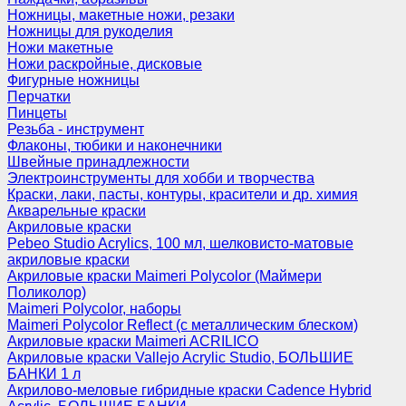
Ножницы, макетные ножи, резаки
Ножницы для рукоделия
Ножи макетные
Ножи раскройные, дисковые
Фигурные ножницы
Перчатки
Пинцеты
Резьба - инструмент
Флаконы, тюбики и наконечники
Швейные принадлежности
Электроинструменты для хобби и творчества
Краски, лаки, пасты, контуры, красители и др. химия
Акварельные краски
Акриловые краски
Pebeo Studio Acrylics, 100 мл, шелковисто-матовые
акриловые краски
Акриловые краски Maimeri Polycolor (Маймери
Поликолор)
Maimeri Polycolor, наборы
Maimeri Polycolor Reflect (с металлическим блеском)
Акриловые краски Maimeri ACRILICO
Акриловые краски Vallejo Acrylic Studio, БОЛЬШИЕ
БАНКИ 1 л
Акрилово-меловые гибридные краски Cadence Hybrid