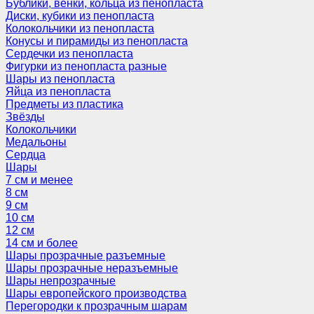
Бублики, венки, кольца из пенопласта
Диски, кубики из пенопласта
Колокольчики из пенопласта
Конусы и пирамиды из пенопласта
Сердечки из пенопласта
Фигурки из пенопласта разные
Шары из пенопласта
Яйца из пенопласта
Предметы из пластика
Звёзды
Колокольчики
Медальоны
Сердца
Шары
7 см и менее
8 см
9 см
10 см
12 см
14 см и более
Шары прозрачные разъемные
Шары прозрачные неразъемные
Шары непрозрачные
Шары европейского производства
Перегородки к прозрачным шарам