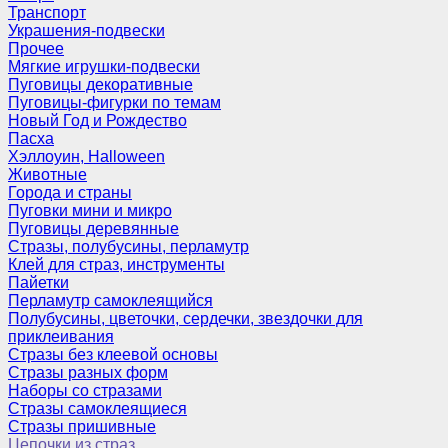
Транспорт
Украшения-подвески
Прочее
Мягкие игрушки-подвески
Пуговицы декоративные
Пуговицы-фигурки по темам
Новый Год и Рождество
Пасха
Хэллоуин, Halloween
Животные
Города и страны
Пуговки мини и микро
Пуговицы деревянные
Стразы, полубусины, перламутр
Клей для страз, инструменты
Пайетки
Перламутр самоклеящийся
Полубусины, цветочки, сердечки, звездочки для
приклеивания
Стразы без клеевой основы
Стразы разных форм
Наборы со стразами
Стразы самоклеящиеся
Стразы пришивные
Цепочки из страз