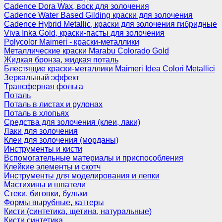
Cadence Dora Wax, воск для золочения
Cadence Water Based Gilding краски для золочения
Cadence Hybrid Metallic, краски для золочения гибридные
Viva Inka Gold, краски-пасты для золочения
Polycolor Maimeri - краски-металлики
Металлические краски Marabu Colorado Gold
Жидкая бронза, жидкая поталь
Блестящие краски-металлики Maimeri Idea Colori Metallici
Зеркальный эффект
Трансферная фольга
Поталь
Поталь в листах и рулонах
Поталь в хлопьях
Средства для золочения (клеи, лаки)
Лаки для золочения
Клеи для золочения (морданы)
Инструменты и кисти
Вспомогательные материалы и приспособления
Клейкие элементы и скотч
Инструменты для моделирования и лепки
Мастихины и шпатели
Стеки, биговки, бульки
Формы вырубные, каттеры
Кисти (синтетика, щетина, натуральные)
Кисти синтетика