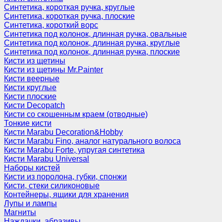
Синтетика, короткая ручка, круглые
Синтетика, короткая ручка, плоские
Синтетика, короткий ворс
Синтетика под колонок, длинная ручка, овальные
Синтетика под колонок, длинная ручка, круглые
Синтетика под колонок, длинная ручка, плоские
Кисти из щетины
Кисти из щетины Mr.Painter
Кисти веерные
Кисти круглые
Кисти плоские
Кисти Decopatch
Кисти со скошенным краем (отводные)
Тонкие кисти
Кисти Marabu Decoration&Hobby
Кисти Marabu Fino, аналог натурального волоса
Кисти Marabu Forte, упругая синтетика
Кисти Marabu Universal
Наборы кистей
Кисти из поролона, губки, спонжи
Кисти, стеки силиконовые
Контейнеры, ящики для хранения
Лупы и лампы
Магниты
Наждачки, абразивы