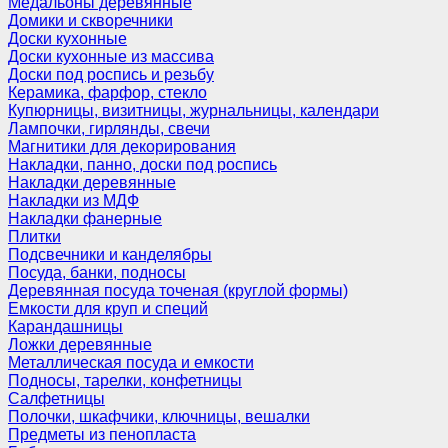
Медальоны деревянные
Домики и скворечники
Доски кухонные
Доски кухонные из массива
Доски под роспись и резьбу
Керамика, фарфор, стекло
Купюрницы, визитницы, журнальницы, календари
Лампочки, гирлянды, свечи
Магнитики для декорирования
Накладки, панно, доски под роспись
Накладки деревянные
Накладки из МДФ
Накладки фанерные
Плитки
Подсвечники и канделябры
Посуда, банки, подносы
Деревянная посуда точеная (круглой формы)
Емкости для круп и специй
Карандашницы
Ложки деревянные
Металлическая посуда и емкости
Подносы, тарелки, конфетницы
Салфетницы
Полочки, шкафчики, ключницы, вешалки
Предметы из пенопласта