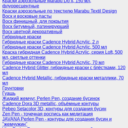
Краски аэрозольные Marabu Do it, 150 мл,
флуоресцентные
Краски аэрозольные по текстилю Marabu Textil Design
Воск и восковые пасты
Воск финишный, для покрытия
Воск битумный, патинирующий
Воск цветной декоративный
Гибридные краски
Гибридные краски Cadence Hybrid Acrylic, 2 л
Гибридные краски Cadence Hybrid Acrylic, 500 мл
Краска гибридная Cadence Hybrid Acrylic, серия Loft, 500
мл, светлые оттенки
Гибридные краски Cadence Hybrid Acrylic, 70 мл
Cadence Hybrid Glitter, гибридные краски с блёстками, 120
мл
Cadence Hybrid Metallic, гибридные краски металлики, 70
мл
Грунтовки
Гуашь
Жидкий жемчуг, Perlen Pen, создание бусинок
Cadence Dora 3D metallic, объёмные контуры
Pebeo Setacolor 3D, контуры для создания бусин
Zen Pen - точечная роспись как медитация
JAVANA Perlen Pen - контуры для создания бусин и
"жемчужин"