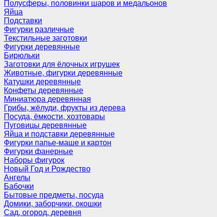
Полусферы, половинки шаров и медальонов
Яйца
Подставки
Фигурки различные
Текстильные заготовки
Фигурки деревянные
Бирюльки
Заготовки для ёлочных игрушек
Животные, фигурки деревянные
Катушки деревянные
Конфеты деревянные
Миниатюра деревянная
Грибы, жёлуди, фрукты из дерева
Посуда, ёмкости, хозтовары
Пуговицы деревянные
Яйца и подставки деревянные
Фигурки папье-маше и картон
Фигурки фанерные
Наборы фигурок
Новый Год и Рождество
Ангелы
Бабочки
Бытовые предметы, посуда
Домики, заборчики, окошки
Сад, огород, деревня