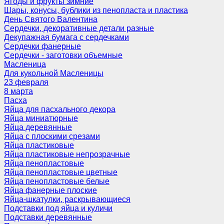
Ягоды и фрукты зимние
Шары, конусы, бублики из пенопласта и пластика
День Святого Валентина
Сердечки, декоративные детали разные
Декупажная бумага с сердечками
Сердечки фанерные
Сердечки - заготовки объемные
Масленица
Для кукольной Масленицы
23 февраля
8 марта
Пасха
Яйца для пасхального декора
Яйца миниатюрные
Яйца деревянные
Яйца с плоскими срезами
Яйца пластиковые
Яйца пластиковые непрозрачные
Яйца пенопластовые
Яйца пенопластовые цветные
Яйца пенопластовые белые
Яйца фанерные плоские
Яйца-шкатулки, раскрывающиеся
Подставки под яйца и куличи
Подставки деревянные