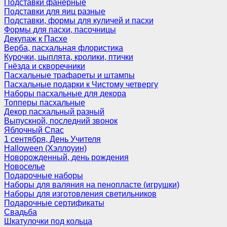
Подставки фанерные
Подставки для яиц разные
Подставки, формы для куличей и пасхи
Формы для пасхи, пасочницы
Декупаж к Пасхе
Верба, пасхальная флористика
Курочки, цыплята, кролики, птички
Гнёзда и скворечники
Пасхальные трафареты и штампы
Пасхальные подарки к Чистому четвергу
Наборы пасхальные для декора
Топперы пасхальные
Декор пасхальный разный
Выпускной, последний звонок
Яблочный Спас
1 сентября, День Учителя
Halloween (Хэллоуин)
Новорожденный, день рождения
Новоселье
Подарочные наборы
Наборы для валяния на пенопласте (игрушки)
Наборы для изготовления светильников
Подарочные сертификаты
Свадьба
Шкатулочки под кольца