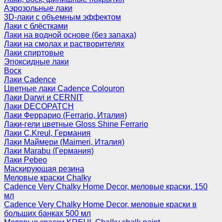
Аэрозольные лаки
3D-лаки с объемным эффектом
Лаки с блёстками
Лаки на водной основе (без запаха)
Лаки на смолах и растворителях
Лаки спиртовые
Эпоксидные лаки
Воск
Лаки Cadence
Цветные лаки Cadence Colouron
Лаки Darwi и CERNIT
Лаки DECOPATCH
Лаки Феррарио (Ferrario, Италия)
Лаки-гели цветные Gloss Shine Ferrario
Лаки C.Kreul, Германия
Лаки Маймери (Maimeri, Италия)
Лаки Marabu (Германия)
Лаки Pebeo
Маскирующая резина
Меловые краски Chalky
Cadence Very Chalky Home Decor, меловые краски, 150
мл
Cadence Very Chalky Home Decor, меловые краски в
больших банках 500 мл