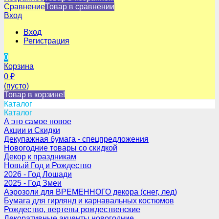
Сравнение
Товар в сравнении
Вход
Вход
Регистрация
0
Корзина
0
₽
(пусто)
Товар в корзине!
Каталог
Каталог
А это самое новое
Акции и Скидки
Декупажная бумага - спецпредложения
Новогодние товары со скидкой
Декор к праздникам
Новый Год и Рождество
2026 - Год Лошади
2025 - Год Змеи
Аэрозоли для ВРЕМЕННОГО декора (снег, лед)
Бумага для гирлянд и карнавальных костюмов
Рождество, вертепы рождественские
Декоративные акценты новогодние