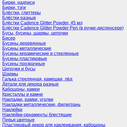
Бирки, надписи
Бирки, тэги
Блёстки, глиттеры
Блёстки разные
Блёстки Cadence Glitter Powder, 45 мл
Блёстки Cadence Glitter Powder Pen (в ручке-диспенсере)
Бусы, бусины, шармы, цепочки
Бисер
Бусины деревянные
Бусины металлические
Бусины керамические и стеклянные
Бусины пластиковые
Бусины прозрачные
Цепочки и бусы
Шармы
Галька стеклянная, камешки, лёд
Детали для декора разные
Кабошоны, камеи
Кристаллы и камни
Накладки, рамки, уголки
Накладки металлические, филигрань
Наклейки
Наклейки-орнаменты блестящие
Перья цветные
Пластиковый декор для наклеивания, кабошоны