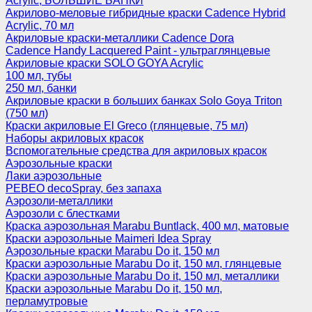
Acrylic, БОЛЬШИЕ БАНКИ
Акрилово-меловые гибридные краски Cadence Hybrid
Acrylic, 70 мл
Акриловые краски-металлики Cadence Dora
Cadence Handy Lacquered Paint - ультраглянцевые
Акриловые краски SOLO GOYA Acrylic
100 мл, тубы
250 мл, банки
Акриловые краски в больших банках Solo Goya Triton
(750 мл)
Краски акриловые El Greco (глянцевые, 75 мл)
Наборы акриловых красок
Вспомогательные средства для акриловых красок
Аэрозольные краски
Лаки аэрозольные
PEBEO decoSpray, без запаха
Аэрозоли-металлики
Аэрозоли с блестками
Краска аэрозольная Marabu Buntlack, 400 мл, матовые
Краски аэрозольные Maimeri Idea Spray
Аэрозольные краски Marabu Do it, 150 мл
Краски аэрозольные Marabu Do it, 150 мл, глянцевые
Краски аэрозольные Marabu Do it, 150 мл, металлики
Краски аэрозольные Marabu Do it, 150 мл,
перламутровые