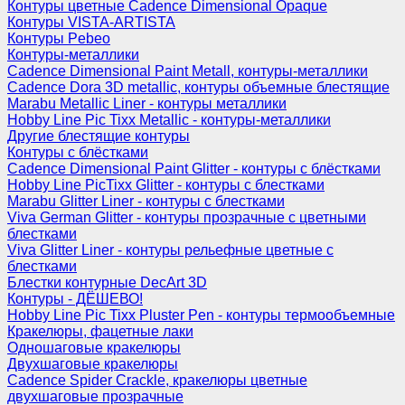
Контуры цветные Cadence Dimensional Opaque
Контуры VISTA-ARTISTA
Контуры Pebeo
Контуры-металлики
Cadence Dimensional Paint Metall, контуры-металлики
Cadence Dora 3D metallic, контуры объемные блестящие
Marabu Metallic Liner - контуры металлики
Hobby Line Pic Tixx Metallic - контуры-металлики
Другие блестящие контуры
Контуры с блёстками
Cadence Dimensional Paint Glitter - контуры с блёстками
Hobby Line PicTixx Glitter - контуры с блестками
Marabu Glitter Liner - контуры с блестками
Viva German Glitter - контуры прозрачные с цветными
блестками
Viva Glitter Liner - контуры рельефные цветные с
блестками
Блестки контурные DecArt 3D
Контуры - ДЁШЕВО!
Hobby Line Pic Tixx Pluster Pen - контуры термообъемные
Кракелюры, фацетные лаки
Одношаговые кракелюры
Двухшаговые кракелюры
Cadence Spider Crackle, кракелюры цветные
двухшаговые прозрачные