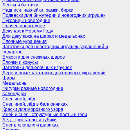
Ленты и бантики
Надписи, наклейки, рамки, бирки
Подвески для бижутерии и новогодних игрушек
Пуговицы новогодние
Прочее новогоднее
Декупаж к Новому Году
Для декупажа на шарах и медальонах
Ёлочные украшения
Заготовки для новогодних игрушек, украшений и
подарков
Емкости для снежных шаров
Ёлочки и конусы
Заготовки для ёлочных игрушек
Деревянные заготовки для ёлочных украшений
Шары
Медальоны
Фигурки разные новогодние
Календари
Снег, иней, лёд
Снег, иней, лёд в баллончиках
Краски для морозного узора
Иней и снег - структурные пасты и гели
Лёд - кристаллы и кубики
Снег в хлопьях и шариках