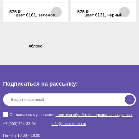
яблоко
575
₽
575
₽
Подписаться на рассылкy!
Соглашаюсь с условиями
политики обработки персональных данных
+7 (903) 724-33-04
info@decor-doma.ru
Пн—Пт 10:00—18:00