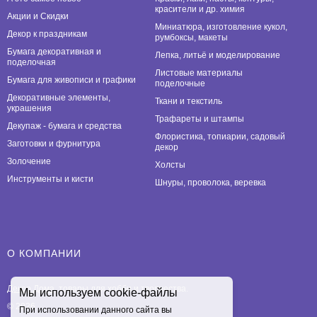
красители и др. химия
Акции и Скидки
Миниатюра, изготовление кукол,
Декор к праздникам
румбоксы, макеты
Бумага декоративная и
Лепка, литьё и моделирование
поделочная
Листовые материалы
Бумага для живописи и графики
поделочные
Декоративные элементы,
Ткани и текстиль
украшения
Трафареты и штампы
Декупаж - бумага и средства
Флористика, топиарии, садовый
Заготовки и фурнитура
декор
Золочение
Холсты
Инструменты и кисти
Шнуры, проволока, веревка
О КОМПАНИИ
Декор Дома
, товары для хобби и творчества.
Мы используем cookie-файлы
© 2026
При использовании данного сайта вы