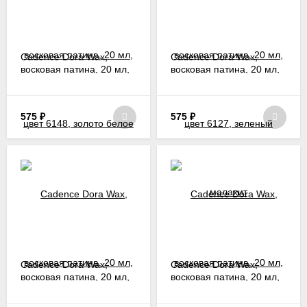
Оттенки восковой патины
Каденс Дора Вакс
позволят вам
создать очень красивые изделия. Особенно эффектно блеск
Cadence Dora Wax,
Cadence Dora Wax,
смотрится на тёмных рельефных поверхностях. Для
восковая патина, 20 мл,
восковая патина, 20 мл,
получения дополнительных эффектов цвета можно
цвет 6148, золото белое
цвет 6127, зеленый
комбинировать и смешивать между собой.
малахит
575
₽
575
₽
Cadence Dora Wax,
Cadence Dora Wax,
восковая патина, 20 мл,
восковая патина, 20 мл,
цвет 6139, тёмная
цвет 6142, тёмный
орхидея
бирюзовый