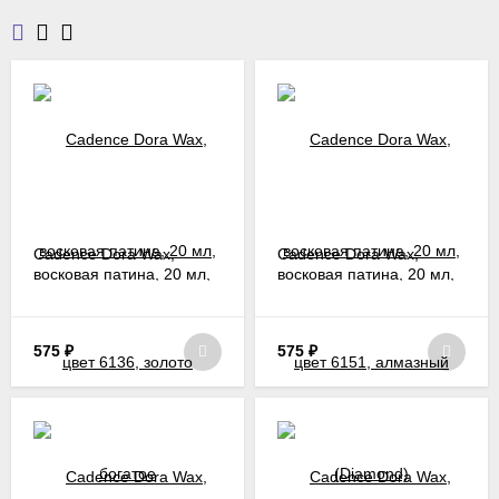
Воск-металлик можно нанести практически на любую
поверхность (дерево, холст, глину, бумагу, пенопласт, камень,
бетон, металл, пластик, стекло). Он легко и приятно
наносится пальцем. Также восковую краску можно наносить
губкой-спонжем, кистью, тканью. Обязательно надо хорошо
растереть. Излишки легко стираются влажной тряпочкой,
пока воск не засох. Сохнет он быстро, поэтому наносить
воск следует небольшими порциями. После высыхания
образуется покрытие, не требующее защиты лаком. Но, если
вы используете патину, как часть сложного декора, вы
Cadence Dora Wax,
Cadence Dora Wax,
можете нанести лак. Восковая патина не потускнеет и не
восковая патина, 20 мл,
восковая патина, 20 мл,
размоется.
цвет 6136, золото
цвет 6151, алмазный
богатое
(Diamond)
575
₽
575
₽