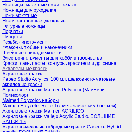
Ножницы, макетные ножи, резаки
Ножницы для рукоделия
Ножи макетные
Ножи раскройные, дисковые
Фигурные ножницы
Перчатки
Пинцеты
Резьба - инструмент
Флаконы, тюбики и наконечники
Швейные принадлежности
Электроинструменты для хобби и творчества
Краски, лаки, пасты, контуры, красители и др. химия
Акварельные краски
Акриловые краски
Pebeo Studio Acrylics, 100 мл, шелковисто-матовые
акриловые краски
Акриловые краски Maimeri Polycolor (Маймери
Поликолор)
Maimeri Polycolor, наборы
Maimeri Polycolor Reflect (с металлическим блеском)
Акриловые краски Maimeri ACRILICO
Акриловые краски Vallejo Acrylic Studio, БОЛЬШИЕ
БАНКИ 1 л
Акрилово-меловые гибридные краски Cadence Hybrid