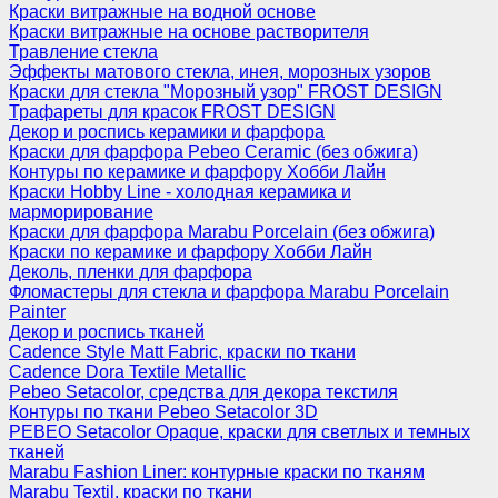
Краски витражные на водной основе
Краски витражные на основе растворителя
Травление стекла
Эффекты матового стекла, инея, морозных узоров
Краски для стекла "Морозный узор" FROST DESIGN
Трафареты для красок FROST DESIGN
Декор и роспись керамики и фарфора
Краски для фарфора Pebeo Ceramic (без обжига)
Контуры по керамике и фарфору Хобби Лайн
Краски Hobby Line - холодная керамика и
марморирование
Краски для фарфора Marabu Porcelain (без обжига)
Краски по керамике и фарфору Хобби Лайн
Деколь, пленки для фарфора
Фломастеры для стекла и фарфора Marabu Porcelain
Painter
Декор и роспись тканей
Cadence Style Matt Fabric, краски по ткани
Cadence Dora Textile Metallic
Pebeo Setacolor, средства для декора текстиля
Контуры по ткани Pebeo Setacolor 3D
PEBEO Setacolor Opaque, краски для светлых и темных
тканей
Marabu Fashion Liner: контурные краски по тканям
Marabu Textil, краски по ткани