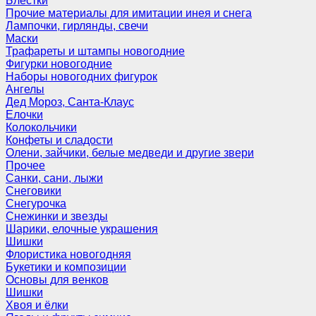
Блёстки
Прочие материалы для имитации инея и снега
Лампочки, гирлянды, свечи
Маски
Трафареты и штампы новогодние
Фигурки новогодние
Наборы новогодних фигурок
Ангелы
Дед Мороз, Санта-Клаус
Елочки
Колокольчики
Конфеты и сладости
Олени, зайчики, белые медведи и другие звери
Прочее
Санки, сани, лыжи
Снеговики
Снегурочка
Снежинки и звезды
Шарики, елочные украшения
Шишки
Флористика новогодняя
Букетики и композиции
Основы для венков
Шишки
Хвоя и ёлки