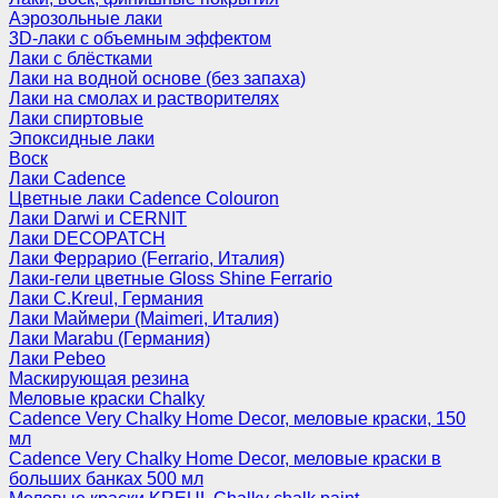
Аэрозольные лаки
3D-лаки с объемным эффектом
Лаки с блёстками
Лаки на водной основе (без запаха)
Лаки на смолах и растворителях
Лаки спиртовые
Эпоксидные лаки
Воск
Лаки Cadence
Цветные лаки Cadence Colouron
Лаки Darwi и CERNIT
Лаки DECOPATCH
Лаки Феррарио (Ferrario, Италия)
Лаки-гели цветные Gloss Shine Ferrario
Лаки C.Kreul, Германия
Лаки Маймери (Maimeri, Италия)
Лаки Marabu (Германия)
Лаки Pebeo
Маскирующая резина
Меловые краски Chalky
Cadence Very Chalky Home Decor, меловые краски, 150
мл
Cadence Very Chalky Home Decor, меловые краски в
больших банках 500 мл