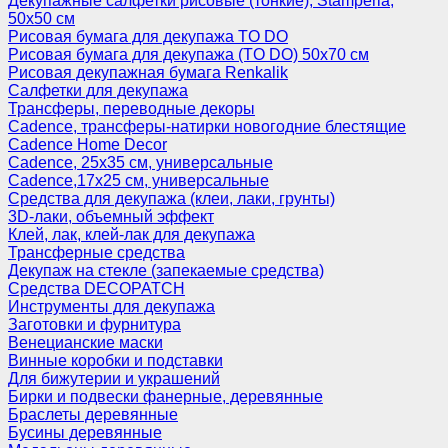
Декупажные салфетки рисовые (тонкие), Stamperia,
50х50 см
Рисовая бумага для декупажа TO DO
Рисовая бумага для декупажа (TO DO) 50х70 см
Рисовая декупажная бумага Renkalik
Салфетки для декупажа
Трансферы, переводные декоры
Cadence, трансферы-натирки новогодние блестящие
Cadence Home Decor
Cadence, 25х35 см, универсальные
Cadence,17х25 см, универсальные
Средства для декупажа (клеи, лаки, грунты)
3D-лаки, объемный эффект
Клей, лак, клей-лак для декупажа
Трансферные средства
Декупаж на стекле (запекаемые средства)
Средства DECOPATCH
Инструменты для декупажа
Заготовки и фурнитура
Венецианские маски
Винные коробки и подставки
Для бижутерии и украшений
Бирки и подвески фанерные, деревянные
Браслеты деревянные
Бусины деревянные