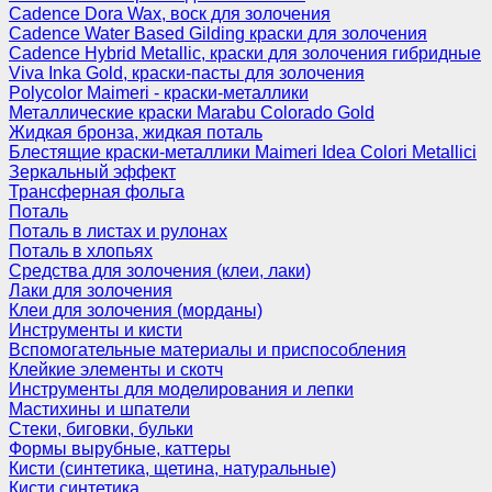
Cadence Dora Wax, воск для золочения
Cadence Water Based Gilding краски для золочения
Cadence Hybrid Metallic, краски для золочения гибридные
Viva Inka Gold, краски-пасты для золочения
Polycolor Maimeri - краски-металлики
Металлические краски Marabu Colorado Gold
Жидкая бронза, жидкая поталь
Блестящие краски-металлики Maimeri Idea Colori Metallici
Зеркальный эффект
Трансферная фольга
Поталь
Поталь в листах и рулонах
Поталь в хлопьях
Средства для золочения (клеи, лаки)
Лаки для золочения
Клеи для золочения (морданы)
Инструменты и кисти
Вспомогательные материалы и приспособления
Клейкие элементы и скотч
Инструменты для моделирования и лепки
Мастихины и шпатели
Стеки, биговки, бульки
Формы вырубные, каттеры
Кисти (синтетика, щетина, натуральные)
Кисти синтетика