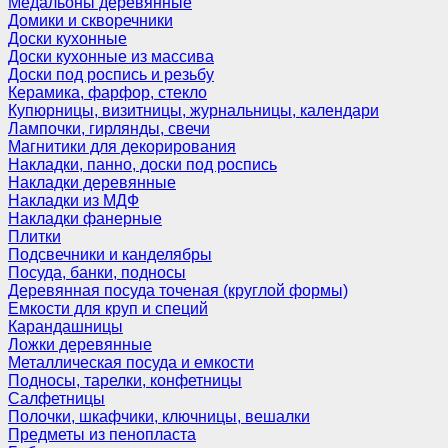
Медальоны деревянные
Домики и скворечники
Доски кухонные
Доски кухонные из массива
Доски под роспись и резьбу
Керамика, фарфор, стекло
Купюрницы, визитницы, журнальницы, календари
Лампочки, гирлянды, свечи
Магнитики для декорирования
Накладки, панно, доски под роспись
Накладки деревянные
Накладки из МДФ
Накладки фанерные
Плитки
Подсвечники и канделябры
Посуда, банки, подносы
Деревянная посуда точеная (круглой формы)
Емкости для круп и специй
Карандашницы
Ложки деревянные
Металлическая посуда и емкости
Подносы, тарелки, конфетницы
Салфетницы
Полочки, шкафчики, ключницы, вешалки
Предметы из пенопласта