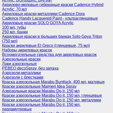
Acrylic, БОЛЬШИЕ БАНКИ
Акрилово-меловые гибридные краски Cadence Hybrid
Acrylic, 70 мл
Акриловые краски-металлики Cadence Dora
Cadence Handy Lacquered Paint - ультраглянцевые
Акриловые краски SOLO GOYA Acrylic
100 мл, тубы
250 мл, банки
Акриловые краски в больших банках Solo Goya Triton
(750 мл)
Краски акриловые El Greco (глянцевые, 75 мл)
Наборы акриловых красок
Вспомогательные средства для акриловых красок
Аэрозольные краски
Лаки аэрозольные
PEBEO decoSpray, без запаха
Аэрозоли-металлики
Аэрозоли с блестками
Краска аэрозольная Marabu Buntlack, 400 мл, матовые
Краски аэрозольные Maimeri Idea Spray
Аэрозольные краски Marabu Do it, 150 мл
Краски аэрозольные Marabu Do it, 150 мл, глянцевые
Краски аэрозольные Marabu Do it, 150 мл, металлики
Краски аэрозольные Marabu Do it, 150 мл,
перламутровые