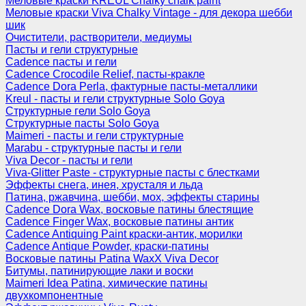
Меловые краски KREUL Chalky chalk paint
Меловые краски Viva Chalky Vintage - для декора шебби
шик
Очистители, растворители, медиумы
Пасты и гели структурные
Cadence пасты и гели
Cadence Crocodile Relief, пасты-кракле
Cadence Dora Perla, фактурные пасты-металлики
Kreul - пасты и гели структурные Solo Goya
Структурные гели Solo Goya
Структурные пасты Solo Goya
Maimeri - пасты и гели структурные
Marabu - структурные пасты и гели
Viva Decor - пасты и гели
Viva-Glitter Paste - структурные пасты с блестками
Эффекты снега, инея, хрусталя и льда
Патина, ржавчина, шебби, мох, эффекты старины
Cadence Dora Wax, восковые патины блестящие
Cadence Finger Wax, восковые патины антик
Сadence Antiquing Paint краски-антик, морилки
Cadence Antique Powder, краски-патины
Восковые патины Patina WaxX Viva Decor
Битумы, патинирующие лаки и воски
Maimeri Idea Patina, химические патины
двухкомпонентные