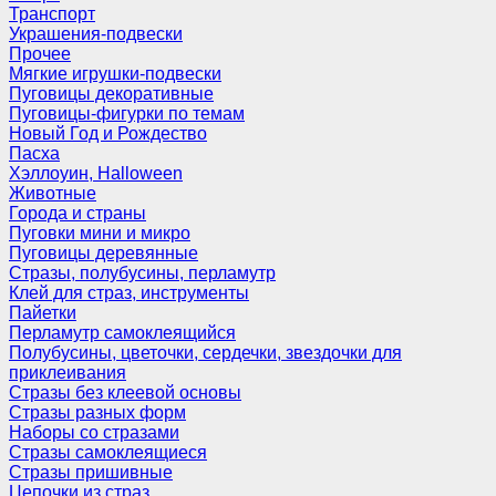
Транспорт
Украшения-подвески
Прочее
Мягкие игрушки-подвески
Пуговицы декоративные
Пуговицы-фигурки по темам
Новый Год и Рождество
Пасха
Хэллоуин, Halloween
Животные
Города и страны
Пуговки мини и микро
Пуговицы деревянные
Стразы, полубусины, перламутр
Клей для страз, инструменты
Пайетки
Перламутр самоклеящийся
Полубусины, цветочки, сердечки, звездочки для
приклеивания
Стразы без клеевой основы
Стразы разных форм
Наборы со стразами
Стразы самоклеящиеся
Стразы пришивные
Цепочки из страз