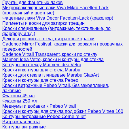
Грунты для фацетных лаков
Микрокракелюрные лаки Viva Mikro Facetten-Lack
(прозрачный и цветные)
Фацетные лаки Viva Decor Facetten-Lack (кракелюр)
Пигменты и воски для затирки трещин
Краски специальные (витражные, текстильные, по
фарфору и т.д.)
Декор и роспись стекла, витражные краски
Cadence Mirror Festival, краски для зеркал и прозрачных
поверхностей
Cadence Vitrail Transparent, краски по стеклу
Maimeri Idea Vetro, краски и контуры для стекла
Контуры по стеклу Maimeri Idea Vetro
Краски и контуры для стекла Marabu
Краски для стекла глянцевые Marabu GlasArt
Краски и контуры для стекла Pebeo
Краски витражные Pebeo Vitrail, без закрепления,
лаковые
Флаконы 45 мл
Флаконы 250 мл
Медиумы и добавки к Pebeo Vitrail
Краски и контуры для стекла под обжиг Pebeo Vitrea 160
Контуры витражные Pebeo Cerne relief
Витражная лента
Контуры витражные