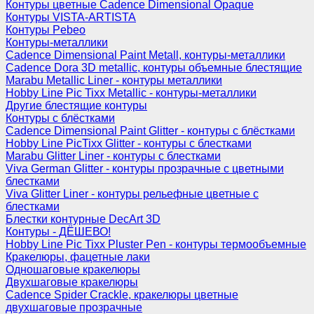
Контуры цветные Cadence Dimensional Opaque
Контуры VISTA-ARTISTA
Контуры Pebeo
Контуры-металлики
Cadence Dimensional Paint Metall, контуры-металлики
Cadence Dora 3D metallic, контуры объемные блестящие
Marabu Metallic Liner - контуры металлики
Hobby Line Pic Tixx Metallic - контуры-металлики
Другие блестящие контуры
Контуры с блёстками
Cadence Dimensional Paint Glitter - контуры с блёстками
Hobby Line PicTixx Glitter - контуры с блестками
Marabu Glitter Liner - контуры с блестками
Viva German Glitter - контуры прозрачные с цветными
блестками
Viva Glitter Liner - контуры рельефные цветные с
блестками
Блестки контурные DecArt 3D
Контуры - ДЁШЕВО!
Hobby Line Pic Tixx Pluster Pen - контуры термообъемные
Кракелюры, фацетные лаки
Одношаговые кракелюры
Двухшаговые кракелюры
Cadence Spider Crackle, кракелюры цветные
двухшаговые прозрачные