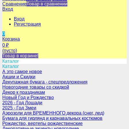
Сравнение
Товар в сравнении
Вход
Вход
Регистрация
0
Корзина
0
₽
(пусто)
Товар в корзине!
Каталог
Каталог
А это самое новое
Акции и Скидки
Декупажная бумага - спецпредложения
Новогодние товары со скидкой
Декор к праздникам
Новый Год и Рождество
2026 - Год Лошади
2025 - Год Змеи
Аэрозоли для ВРЕМЕННОГО декора (снег, лед)
Бумага для гирлянд и карнавальных костюмов
Рождество, вертепы рождественские
Декоративные акценты новогодние