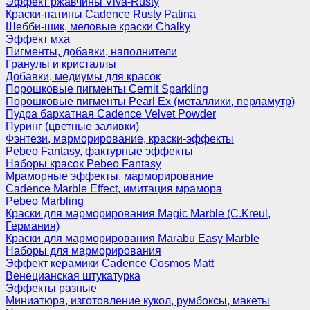
Эффект ржавчины Viva-Rusty
Краски-патины Cadence Rusty Patina
Шебби-шик, меловые краски Chalky
Эффект мха
Пигменты, добавки, наполнители
Гранулы и кристаллы
Добавки, медиумы для красок
Порошковые пигменты Cernit Sparkling
Порошковые пигменты Pearl Ex (металлики, перламутр)
Пудра бархатная Cadence Velvet Powder
Пуринг (цветные заливки)
Фэнтези, марморирование, краски-эффекты
Pebeo Fantasy, фактурные эффекты
Наборы красок Pebeo Fantasy
Мраморные эффекты, марморирование
Cadence Marble Effect, имитация мрамора
Pebeo Marbling
Краски для марморирования Magic Marble (C.Kreul,
Германия)
Краски для марморирования Marabu Easy Marble
Наборы для марморирования
Эффект керамики Cadence Cosmos Matt
Венецианская штукатурка
Эффекты разные
Миниатюра, изготовление кукол, румбоксы, макеты