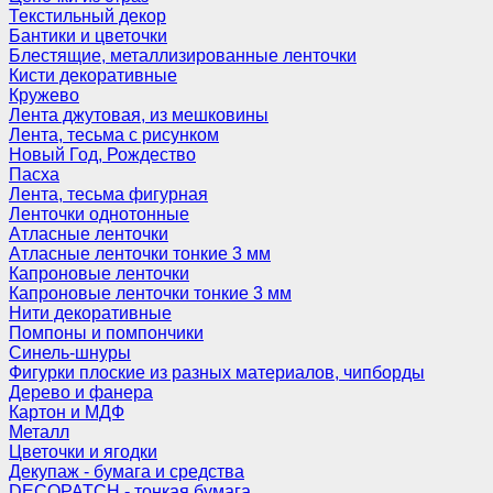
Текстильный декор
Бантики и цветочки
Блестящие, металлизированные ленточки
Кисти декоративные
Кружево
Лента джутовая, из мешковины
Лента, тесьма с рисунком
Новый Год, Рождество
Пасха
Лента, тесьма фигурная
Ленточки однотонные
Атласные ленточки
Атласные ленточки тонкие 3 мм
Капроновые ленточки
Капроновые ленточки тонкие 3 мм
Нити декоративные
Помпоны и помпончики
Синель-шнуры
Фигурки плоские из разных материалов, чипборды
Дерево и фанера
Картон и МДФ
Металл
Цветочки и ягодки
Декупаж - бумага и средства
DECOPATCH - тонкая бумага