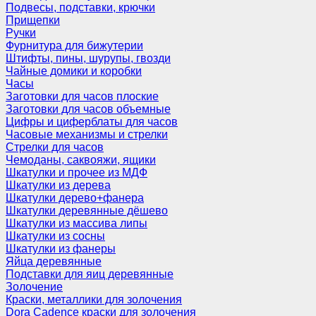
Подвесы, подставки, крючки
Прищепки
Ручки
Фурнитура для бижутерии
Штифты, пины, шурупы, гвозди
Чайные домики и коробки
Часы
Заготовки для часов плоские
Заготовки для часов объемные
Цифры и циферблаты для часов
Часовые механизмы и стрелки
Стрелки для часов
Чемоданы, саквояжи, ящики
Шкатулки и прочее из МДФ
Шкатулки из дерева
Шкатулки дерево+фанера
Шкатулки деревянные дёшево
Шкатулки из массива липы
Шкатулки из сосны
Шкатулки из фанеры
Яйца деревянные
Подставки для яиц деревянные
Золочение
Краски, металлики для золочения
Dora Cadence краски для золочения