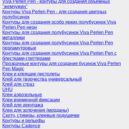
Viva Perlen Pen - контуры для создания объемных
"жемчужин"
Контуры Viva Perlen Pen - для создания цветных
полубусинок
Контуры для создания особо ярких полубусинок Viva
Perlen Pen неон
Контуры для создания полубусинок Viva Perlen Pen
металлики
Контуры для создания полубусинок Viva Perlen Pen
перламутровые
Контуры для создания полубусинок Viva Perlen Pen с
блестками-глиттерами
Прозрачные контуры для создания бусинок Viva Perlen
Pen Magic
Клеи и клеящие пистолеты
Клей для творчества универсальный
Клей для страз
UHU
Клеи аэрозольные
Клеи временной фиксации
Клей для декупажа
Клеи для золочения (морданы)
Скотч, стикеры, клеевые подушечки
Контуры и рельефы
Контуры Cadence