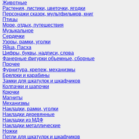
Животные
Растения, листики, цветочки, ягодки
Персонажи сказок, мультфильмов, книг
Птицы
Море, отдых, путешествия
Музыкальное
Сердечки
Узоры, рамки, уголки
Яйца, Пасха
Цифры, буквы, надписи, слова
Фанерные фигурки объемные, сборные
Прочее
Фурнитура, крепеж, механизмы
Брелоки и карабины
Замки для шкатулок и шкафчиков
Колпачки и шапочки
Крючки
Магниты
Механизмы
Накладки, рамки, уголки
Накладки деревянные
Накладки из МДФ
Накладки металлические
Ножки
Петли для шкатулок и шкафчиков