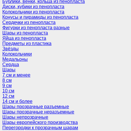
Бублики, венки, кольца из пенопласта
Диски, кубики из пенопласта
Колокольчики из пенопласта
Конусы и пирамиды из пенопласта
Сердечки из пенопласта
Фигурки из пенопласта разные
Шары из пенопласта
Яйца из пенопласта
Предметы из пластика
Звёзды
Колокольчики
Медальоны
Сердца
Шары
7 см и менее
8 см
9 см
10 см
12 см
14 см и более
Шары прозрачные разъемные
Шары прозрачные неразъемные
Шары непрозрачные
Шары европейского производства
Перегородки к прозрачным шарам