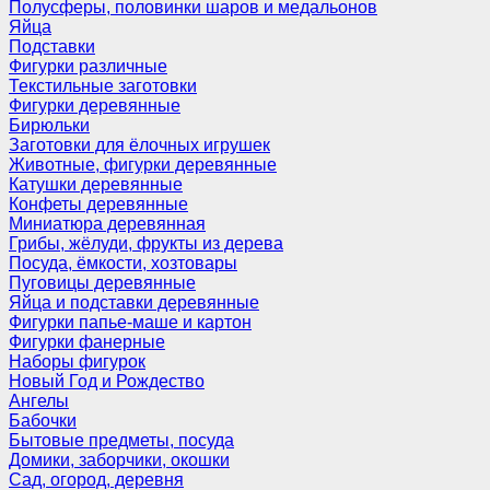
Полусферы, половинки шаров и медальонов
Яйца
Подставки
Фигурки различные
Текстильные заготовки
Фигурки деревянные
Бирюльки
Заготовки для ёлочных игрушек
Животные, фигурки деревянные
Катушки деревянные
Конфеты деревянные
Миниатюра деревянная
Грибы, жёлуди, фрукты из дерева
Посуда, ёмкости, хозтовары
Пуговицы деревянные
Яйца и подставки деревянные
Фигурки папье-маше и картон
Фигурки фанерные
Наборы фигурок
Новый Год и Рождество
Ангелы
Бабочки
Бытовые предметы, посуда
Домики, заборчики, окошки
Сад, огород, деревня