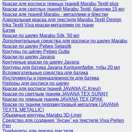
Краски для росписи темных тканей Marabu Textil plus
Краски для светлых тканей Marabu Textil, баночки 15 мл
Краски для тканей Marabu - металлики и блестки
Аэрозольная краска для текстиля Marabu Textil Design
Inka Textil Viva краски-металлики по ткани
Батик
Краски по шелку Marabu Silk, 50 мл
Дополнительные средства для росписи по шелку Marabu
Краски по шелку Pebeo Setasilk
Контуры по шёлку Pebeo Gutta
Краски по шелку Javana
Контурные краски по шелку Javana
Контуры для батика Javana Konturenfarbe, тубы 20 мл
Вспомогательные средства для батика
Инструменты и принадлежности для батика
Наборы для росписи по шелку
Краски для росписи тканей JAVANA (C.Kreul)
Краски по светлым тканям JAVANA TEX SUNNY
Краски по темным тканям JAVANA TEX OPAK
Краски по тканям перламутровый металлик (JAVANA
TEXTIL METALLIC)
Объемные контуры Marabu 3D-Liner
Средство для создания "бусин" на текстиле Viva Perlen
Pen
Трафареты для декора текстиля