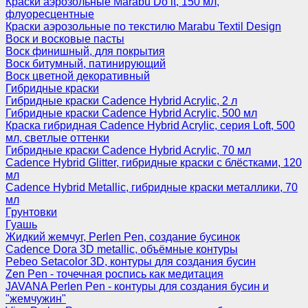
Краски аэрозольные Marabu Do it, 150 мл,
флуоресцентные
Краски аэрозольные по текстилю Marabu Textil Design
Воск и восковые пасты
Воск финишный, для покрытия
Воск битумный, патинирующий
Воск цветной декоративный
Гибридные краски
Гибридные краски Cadence Hybrid Acrylic, 2 л
Гибридные краски Cadence Hybrid Acrylic, 500 мл
Краска гибридная Cadence Hybrid Acrylic, серия Loft, 500
мл, светлые оттенки
Гибридные краски Cadence Hybrid Acrylic, 70 мл
Cadence Hybrid Glitter, гибридные краски с блёстками, 120
мл
Cadence Hybrid Metallic, гибридные краски металлики, 70
мл
Грунтовки
Гуашь
Жидкий жемчуг, Perlen Pen, создание бусинок
Cadence Dora 3D metallic, объёмные контуры
Pebeo Setacolor 3D, контуры для создания бусин
Zen Pen - точечная роспись как медитация
JAVANA Perlen Pen - контуры для создания бусин и
"жемчужин"