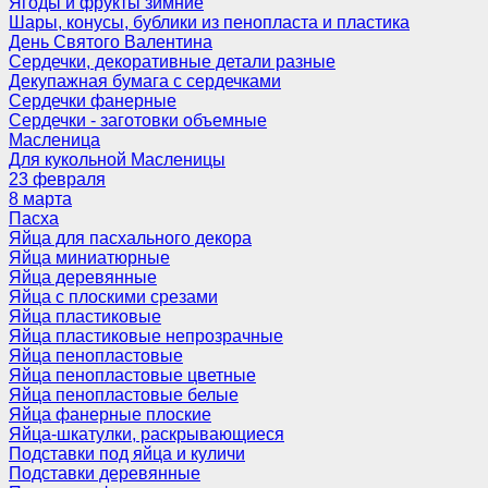
Ягоды и фрукты зимние
Шары, конусы, бублики из пенопласта и пластика
День Святого Валентина
Сердечки, декоративные детали разные
Декупажная бумага с сердечками
Сердечки фанерные
Сердечки - заготовки объемные
Масленица
Для кукольной Масленицы
23 февраля
8 марта
Пасха
Яйца для пасхального декора
Яйца миниатюрные
Яйца деревянные
Яйца с плоскими срезами
Яйца пластиковые
Яйца пластиковые непрозрачные
Яйца пенопластовые
Яйца пенопластовые цветные
Яйца пенопластовые белые
Яйца фанерные плоские
Яйца-шкатулки, раскрывающиеся
Подставки под яйца и куличи
Подставки деревянные