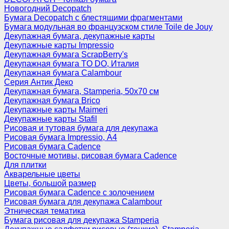
Новогодний Decopatch
Бумага Decopatch с блестящими фрагментами
Бумага модульная во французском стиле Toile de Jouy
Декупажная бумага, декупажные карты
Декупажные карты Impressio
Декупажная бумага ScrapBerry's
Декупажная бумага TO DO, Италия
Декупажная бумага Calambour
Серия Антик Деко
Декупажная бумага, Stamperia, 50х70 см
Декупажная бумага Brico
Декупажные карты Maimeri
Декупажные карты Stafil
Рисовая и тутовая бумага для декупажа
Рисовая бумага Impressio, А4
Рисовая бумага Cadence
Восточные мотивы, рисовая бумага Cadence
Для плитки
Акварельные цветы
Цветы, большой размер
Рисовая бумага Cadence c золочением
Рисовая бумага для декупажа Calambour
Этническая тематика
Бумага рисовая для декупажа Stamperia