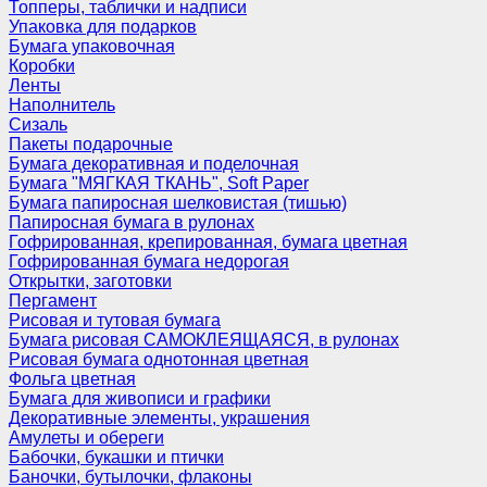
Топперы, таблички и надписи
Упаковка для подарков
Бумага упаковочная
Коробки
Ленты
Наполнитель
Сизаль
Пакеты подарочные
Бумага декоративная и поделочная
Бумага "МЯГКАЯ ТКАНЬ", Soft Paper
Бумага папиросная шелковистая (тишью)
Папиросная бумага в рулонах
Гофрированная, крепированная, бумага цветная
Гофрированная бумага недорогая
Открытки, заготовки
Пергамент
Рисовая и тутовая бумага
Бумага рисовая САМОКЛЕЯЩАЯСЯ, в рулонах
Рисовая бумага однотонная цветная
Фольга цветная
Бумага для живописи и графики
Декоративные элементы, украшения
Амулеты и обереги
Бабочки, букашки и птички
Баночки, бутылочки, флаконы