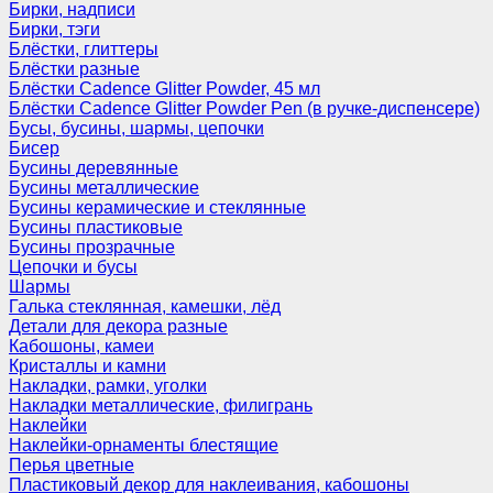
Бирки, надписи
Бирки, тэги
Блёстки, глиттеры
Блёстки разные
Блёстки Cadence Glitter Powder, 45 мл
Блёстки Cadence Glitter Powder Pen (в ручке-диспенсере)
Бусы, бусины, шармы, цепочки
Бисер
Бусины деревянные
Бусины металлические
Бусины керамические и стеклянные
Бусины пластиковые
Бусины прозрачные
Цепочки и бусы
Шармы
Галька стеклянная, камешки, лёд
Детали для декора разные
Кабошоны, камеи
Кристаллы и камни
Накладки, рамки, уголки
Накладки металлические, филигрань
Наклейки
Наклейки-орнаменты блестящие
Перья цветные
Пластиковый декор для наклеивания, кабошоны