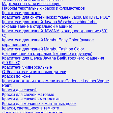
Маркеры по ткани исчезающие
Наборы текстильных красок и фломастеров
Красители для ткани
Красители для синтетических тканей Jacquard iDYE POLY
Красители для тканей Javana Waschmaschinefarbe
(окрашивание в стиральной машине)
Красители для тканей JAVANA, холодное крашение (30°
С)
Красители для тканей Marabu Easy Color (ручное
окрашивание)
Красители для тканей Marabu Fashion Color
(окрашивание в стиральной машине и вручную)
Красители для шелка Javana Batik, горячего крашения
(50-95° С)
Красители универсальные
Отбеливатели и пятновыводители
Краски по коже
Краски по коже и кожзаменителю Cadence Leather Vogue
Paint
Краски для свечей
Краски для свечей матовые
Краски для свечей - металлики
Краски для меловых и магнитных досок
Краски, светящиеся в темноте
Лаки, воск, финишные покрытия