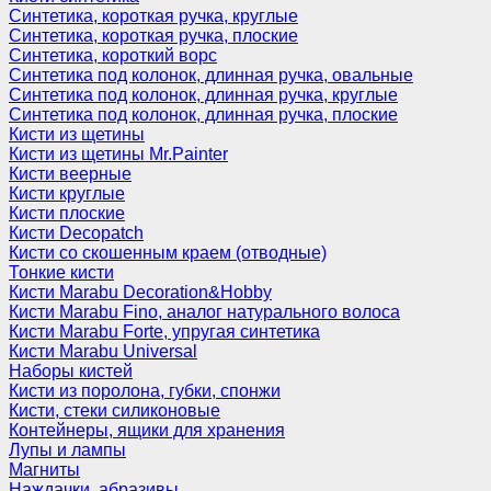
Синтетика, короткая ручка, круглые
Синтетика, короткая ручка, плоские
Синтетика, короткий ворс
Синтетика под колонок, длинная ручка, овальные
Синтетика под колонок, длинная ручка, круглые
Синтетика под колонок, длинная ручка, плоские
Кисти из щетины
Кисти из щетины Mr.Painter
Кисти веерные
Кисти круглые
Кисти плоские
Кисти Decopatch
Кисти со скошенным краем (отводные)
Тонкие кисти
Кисти Marabu Decoration&Hobby
Кисти Marabu Fino, аналог натурального волоса
Кисти Marabu Forte, упругая синтетика
Кисти Marabu Universal
Наборы кистей
Кисти из поролона, губки, спонжи
Кисти, стеки силиконовые
Контейнеры, ящики для хранения
Лупы и лампы
Магниты
Наждачки, абразивы