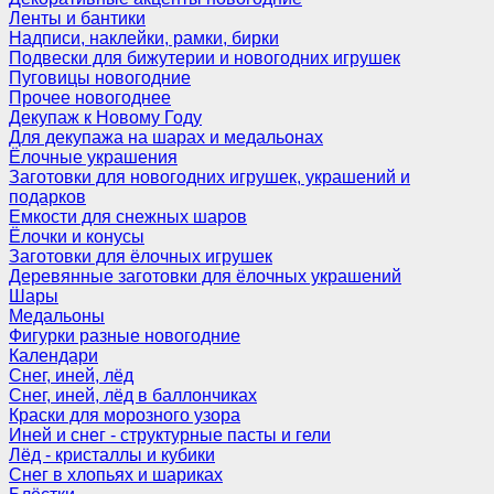
Ленты и бантики
Надписи, наклейки, рамки, бирки
Подвески для бижутерии и новогодних игрушек
Пуговицы новогодние
Прочее новогоднее
Декупаж к Новому Году
Для декупажа на шарах и медальонах
Ёлочные украшения
Заготовки для новогодних игрушек, украшений и
подарков
Емкости для снежных шаров
Ёлочки и конусы
Заготовки для ёлочных игрушек
Деревянные заготовки для ёлочных украшений
Шары
Медальоны
Фигурки разные новогодние
Календари
Снег, иней, лёд
Снег, иней, лёд в баллончиках
Краски для морозного узора
Иней и снег - структурные пасты и гели
Лёд - кристаллы и кубики
Снег в хлопьях и шариках