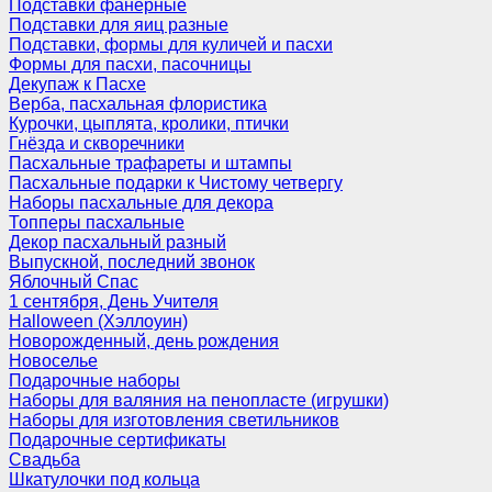
Подставки фанерные
Подставки для яиц разные
Подставки, формы для куличей и пасхи
Формы для пасхи, пасочницы
Декупаж к Пасхе
Верба, пасхальная флористика
Курочки, цыплята, кролики, птички
Гнёзда и скворечники
Пасхальные трафареты и штампы
Пасхальные подарки к Чистому четвергу
Наборы пасхальные для декора
Топперы пасхальные
Декор пасхальный разный
Выпускной, последний звонок
Яблочный Спас
1 сентября, День Учителя
Halloween (Хэллоуин)
Новорожденный, день рождения
Новоселье
Подарочные наборы
Наборы для валяния на пенопласте (игрушки)
Наборы для изготовления светильников
Подарочные сертификаты
Свадьба
Шкатулочки под кольца