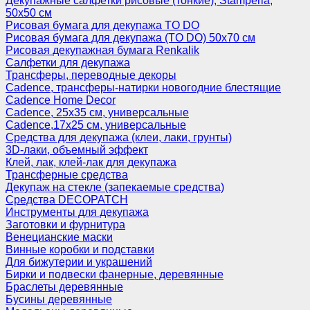
Декупажные салфетки рисовые (тонкие), Stamperia,
50х50 см
Рисовая бумага для декупажа TO DO
Рисовая бумага для декупажа (TO DO) 50х70 см
Рисовая декупажная бумага Renkalik
Салфетки для декупажа
Трансферы, переводные декоры
Cadence, трансферы-натирки новогодние блестящие
Cadence Home Decor
Cadence, 25х35 см, универсальные
Cadence,17х25 см, универсальные
Средства для декупажа (клеи, лаки, грунты)
3D-лаки, объемный эффект
Клей, лак, клей-лак для декупажа
Трансферные средства
Декупаж на стекле (запекаемые средства)
Средства DECOPATCH
Инструменты для декупажа
Заготовки и фурнитура
Венецианские маски
Винные коробки и подставки
Для бижутерии и украшений
Бирки и подвески фанерные, деревянные
Браслеты деревянные
Бусины деревянные