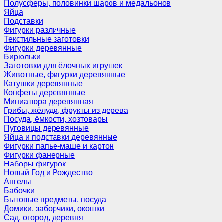
Полусферы, половинки шаров и медальонов
Яйца
Подставки
Фигурки различные
Текстильные заготовки
Фигурки деревянные
Бирюльки
Заготовки для ёлочных игрушек
Животные, фигурки деревянные
Катушки деревянные
Конфеты деревянные
Миниатюра деревянная
Грибы, жёлуди, фрукты из дерева
Посуда, ёмкости, хозтовары
Пуговицы деревянные
Яйца и подставки деревянные
Фигурки папье-маше и картон
Фигурки фанерные
Наборы фигурок
Новый Год и Рождество
Ангелы
Бабочки
Бытовые предметы, посуда
Домики, заборчики, окошки
Сад, огород, деревня