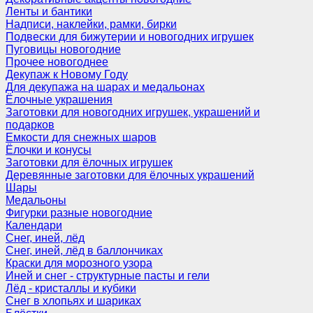
Ленты и бантики
Надписи, наклейки, рамки, бирки
Подвески для бижутерии и новогодних игрушек
Пуговицы новогодние
Прочее новогоднее
Декупаж к Новому Году
Для декупажа на шарах и медальонах
Ёлочные украшения
Заготовки для новогодних игрушек, украшений и
подарков
Емкости для снежных шаров
Ёлочки и конусы
Заготовки для ёлочных игрушек
Деревянные заготовки для ёлочных украшений
Шары
Медальоны
Фигурки разные новогодние
Календари
Снег, иней, лёд
Снег, иней, лёд в баллончиках
Краски для морозного узора
Иней и снег - структурные пасты и гели
Лёд - кристаллы и кубики
Снег в хлопьях и шариках