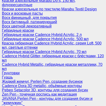
Краски аэрозольные Marabu Do it, 150 мл,
флуоресцентные
Краски аэрозольные по текстилю Marabu Textil Design
Воск и восковые пасты
Воск финишный, для покрытия
Воск битумный, патинирующий
Воск цветной декоративный
Гибридные краски
Гибридные краски Cadence Hybrid Acrylic, 2 л
Гибридные краски Cadence Hybrid Acrylic, 500 мл
Краска гибридная Cadence Hybrid Acrylic, серия Loft, 500
мл, светлые оттенки
Гибридные краски Cadence Hybrid Acrylic, 70 мл
Cadence Hybrid Glitter, гибридные краски с блёстками, 120
мл
Cadence Hybrid Metallic, гибридные краски металлики, 70
мл
Грунтовки
Гуашь
Жидкий жемчуг, Perlen Pen, создание бусинок
Cadence Dora 3D metallic, объёмные контуры
Pebeo Setacolor 3D, контуры для создания бусин
Zen Pen - точечная роспись как медитация
JAVANA Perlen Pen - контуры для создания бусин и
"жемчужин"