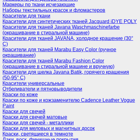
Маркеры по ткани исчезающие
Наборы текстильных красок и фломастеров
Красители для ткани
Красители для синтетических тканей Jacquard iDYE POLY
Красители для тканей Javana Waschmaschinefarbe
(окрашивание в стиральной машине)
Красители для тканей JAVANA, холодное крашение (30°
С)
Красители для тканей Marabu Easy Color (ручное
окрашивание)
Красители для тканей Marabu Fashion Color
(окрашивание в стиральной машине и вручную)
Красители для шелка Javana Batik, горячего крашения
(50-95° С)
Красители универсальные
Отбеливатели и пятновыводители
Краски по коже
Краски по коже и кожзаменителю Cadence Leather Vogue
Paint
Краски для свечей
Краски для свечей матовые
Краски для свечей - металлики
Краски для меловых и магнитных досок
Краски, светящиеся в темноте
Лаки, воск, финишные покрытия