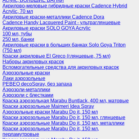
Acrylic, БОЛЬШИЕ БАНКИ
Акрилово-меловые гибридные краски Cadence Hybrid
Acrylic, 70 мл
Акриловые краски-металлики Cadence Dora
Cadence Handy Lacquered Paint - ультраглянцевые
Акриловые краски SOLO GOYA Acrylic
100 мл, тубы
250 мл, банки
Акриловые краски в больших банках Solo Goya Triton
(750 мл)
Краски акриловые El Greco (глянцевые, 75 мл)
Наборы акриловых красок
Вспомогательные средства для акриловых красок
Аэрозольные краски
Лаки аэрозольные
PEBEO decoSpray, без запаха
Аэрозоли-металлики
Аэрозоли с блестками
Краска аэрозольная Marabu Buntlack, 400 мл, матовые
Краски аэрозольные Maimeri Idea Spray
Аэрозольные краски Marabu Do it, 150 мл
Краски аэрозольные Marabu Do it, 150 мл, глянцевые
Краски аэрозольные Marabu Do it, 150 мл, металлики
Краски аэрозольные Marabu Do it, 150 мл,
перламутровые