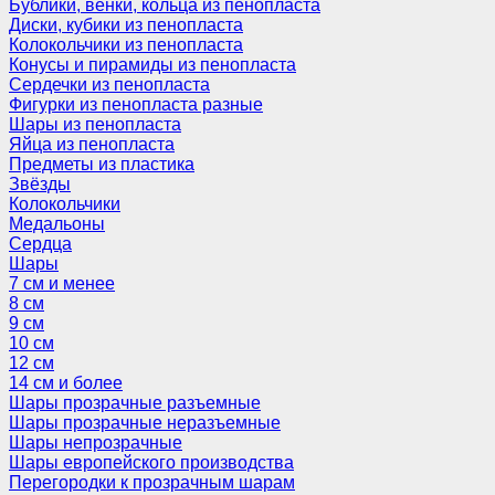
Бублики, венки, кольца из пенопласта
Диски, кубики из пенопласта
Колокольчики из пенопласта
Конусы и пирамиды из пенопласта
Сердечки из пенопласта
Фигурки из пенопласта разные
Шары из пенопласта
Яйца из пенопласта
Предметы из пластика
Звёзды
Колокольчики
Медальоны
Сердца
Шары
7 см и менее
8 см
9 см
10 см
12 см
14 см и более
Шары прозрачные разъемные
Шары прозрачные неразъемные
Шары непрозрачные
Шары европейского производства
Перегородки к прозрачным шарам