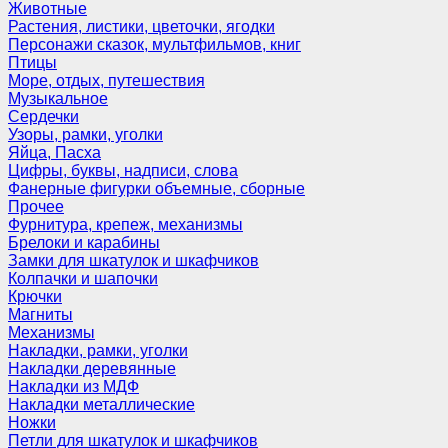
Животные
Растения, листики, цветочки, ягодки
Персонажи сказок, мультфильмов, книг
Птицы
Море, отдых, путешествия
Музыкальное
Сердечки
Узоры, рамки, уголки
Яйца, Пасха
Цифры, буквы, надписи, слова
Фанерные фигурки объемные, сборные
Прочее
Фурнитура, крепеж, механизмы
Брелоки и карабины
Замки для шкатулок и шкафчиков
Колпачки и шапочки
Крючки
Магниты
Механизмы
Накладки, рамки, уголки
Накладки деревянные
Накладки из МДФ
Накладки металлические
Ножки
Петли для шкатулок и шкафчиков