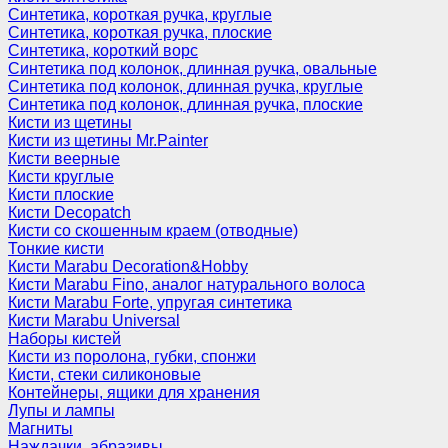
Синтетика, короткая ручка, круглые
Синтетика, короткая ручка, плоские
Синтетика, короткий ворс
Синтетика под колонок, длинная ручка, овальные
Синтетика под колонок, длинная ручка, круглые
Синтетика под колонок, длинная ручка, плоские
Кисти из щетины
Кисти из щетины Mr.Painter
Кисти веерные
Кисти круглые
Кисти плоские
Кисти Decopatch
Кисти со скошенным краем (отводные)
Тонкие кисти
Кисти Marabu Decoration&Hobby
Кисти Marabu Fino, аналог натурального волоса
Кисти Marabu Forte, упругая синтетика
Кисти Marabu Universal
Наборы кистей
Кисти из поролона, губки, спонжи
Кисти, стеки силиконовые
Контейнеры, ящики для хранения
Лупы и лампы
Магниты
Наждачки, абразивы