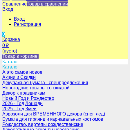
Сравнение
Товар в сравнении
Вход
Вход
Регистрация
0
Корзина
0
₽
(пусто)
Товар в корзине!
Каталог
Каталог
А это самое новое
Акции и Скидки
Декупажная бумага - спецпредложения
Новогодние товары со скидкой
Декор к праздникам
Новый Год и Рождество
2026 - Год Лошади
2025 - Год Змеи
Аэрозоли для ВРЕМЕННОГО декора (снег, лед)
Бумага для гирлянд и карнавальных костюмов
Рождество, вертепы рождественские
Декоративные акценты новогодние