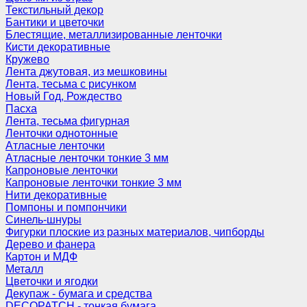
Текстильный декор
Бантики и цветочки
Блестящие, металлизированные ленточки
Кисти декоративные
Кружево
Лента джутовая, из мешковины
Лента, тесьма с рисунком
Новый Год, Рождество
Пасха
Лента, тесьма фигурная
Ленточки однотонные
Атласные ленточки
Атласные ленточки тонкие 3 мм
Капроновые ленточки
Капроновые ленточки тонкие 3 мм
Нити декоративные
Помпоны и помпончики
Синель-шнуры
Фигурки плоские из разных материалов, чипборды
Дерево и фанера
Картон и МДФ
Металл
Цветочки и ягодки
Декупаж - бумага и средства
DECOPATCH - тонкая бумага