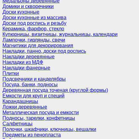
Медальоны деревянные
Домики и скворечники
Доски кухонные
Доски кухонные из массива
Доски под роспись и резьбу
Керамика, фарфор, стекло
Купюрницы, визитницы, журнальницы, календари
Лампочки, гирлянды, свечи
Магнитики для декорирования
Накладки, панно, доски под роспись
Накладки деревянные
Накладки из МДФ
Накладки фанерные
Плитки
Подсвечники и канделябры
Посуда, банки, подносы
Деревянная посуда точеная (круглой формы)
Емкости для круп и специй
Карандашницы
Ложки деревянные
Металлическая посуда и емкости
Подносы, тарелки, конфетницы
Салфетницы
Полочки, шкафчики, ключницы, вешалки
Предметы из пенопласта