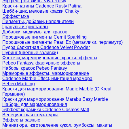
Эффект ржавчины Viva-Rusty
Краски-патины Cadence Rusty Patina
Шебби-шик, меловые краски Chalky
Эффект мха
Пигменты, добавки, наполнители
Гранулы и кристаллы
Добавки, медиумы для красок
Порошковые пигменты Cernit Sparkling
Порошковые пигменты Pearl Ex (металлики, перламутр)
Пудра бархатная Cadence Velvet Powder
Пуринг (цветные заливки)
Фэнтези, марморирование, краски-эффекты
Pebeo Fantasy, фактурные эффекты
Наборы красок Pebeo Fantasy
Мраморные эффекты, марморирование
Cadence Marble Effect, имитация мрамора
Pebeo Marbling
Краски для марморирования Magic Marble (C.Kreul,
Германия)
Краски для марморирования Marabu Easy Marble
Наборы для марморирования
Эффект керамики Cadence Cosmos Matt
Венецианская штукатурка
Эффекты разные
Миниатюра, изготовление кукол, румбоксы, макеты