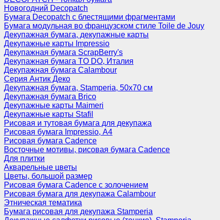
Новогодний Decopatch
Бумага Decopatch с блестящими фрагментами
Бумага модульная во французском стиле Toile de Jouy
Декупажная бумага, декупажные карты
Декупажные карты Impressio
Декупажная бумага ScrapBerry's
Декупажная бумага TO DO, Италия
Декупажная бумага Calambour
Серия Антик Деко
Декупажная бумага, Stamperia, 50х70 см
Декупажная бумага Brico
Декупажные карты Maimeri
Декупажные карты Stafil
Рисовая и тутовая бумага для декупажа
Рисовая бумага Impressio, А4
Рисовая бумага Cadence
Восточные мотивы, рисовая бумага Cadence
Для плитки
Акварельные цветы
Цветы, большой размер
Рисовая бумага Cadence c золочением
Рисовая бумага для декупажа Calambour
Этническая тематика
Бумага рисовая для декупажа Stamperia