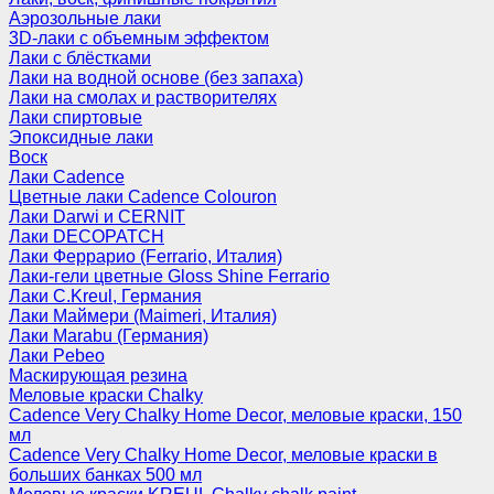
Аэрозольные лаки
3D-лаки с объемным эффектом
Лаки с блёстками
Лаки на водной основе (без запаха)
Лаки на смолах и растворителях
Лаки спиртовые
Эпоксидные лаки
Воск
Лаки Cadence
Цветные лаки Cadence Colouron
Лаки Darwi и CERNIT
Лаки DECOPATCH
Лаки Феррарио (Ferrario, Италия)
Лаки-гели цветные Gloss Shine Ferrario
Лаки C.Kreul, Германия
Лаки Маймери (Maimeri, Италия)
Лаки Marabu (Германия)
Лаки Pebeo
Маскирующая резина
Меловые краски Chalky
Cadence Very Chalky Home Decor, меловые краски, 150
мл
Cadence Very Chalky Home Decor, меловые краски в
больших банках 500 мл