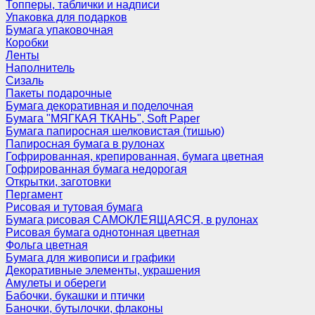
Топперы, таблички и надписи
Упаковка для подарков
Бумага упаковочная
Коробки
Ленты
Наполнитель
Сизаль
Пакеты подарочные
Бумага декоративная и поделочная
Бумага "МЯГКАЯ ТКАНЬ", Soft Paper
Бумага папиросная шелковистая (тишью)
Папиросная бумага в рулонах
Гофрированная, крепированная, бумага цветная
Гофрированная бумага недорогая
Открытки, заготовки
Пергамент
Рисовая и тутовая бумага
Бумага рисовая САМОКЛЕЯЩАЯСЯ, в рулонах
Рисовая бумага однотонная цветная
Фольга цветная
Бумага для живописи и графики
Декоративные элементы, украшения
Амулеты и обереги
Бабочки, букашки и птички
Баночки, бутылочки, флаконы