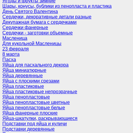
Ягоды и фрукты зимние
Шары, конусы, бублики из пенопласта и пластика
День Святого Валентина
Сердечки, декоративные детали разные
Декупажная бумага с сердечками
Сердечки фанерные
Сердечки - заготовки объемные
Масленица
Для кукольной Масленицы
23 февраля
8 марта
Пасха
Яйца для пасхального декора
Яйца миниатюрные
Яйца деревянные
Яйца с плоскими срезами
Яйца пластиковые
Яйца пластиковые непрозрачные
Яйца пенопластовые
Яйца пенопластовые цветные
Яйца пенопластовые белые
Яйца фанерные плоские
Яйца-шкатулки, раскрывающиеся
Подставки под яйца и куличи
Подставки деревянные