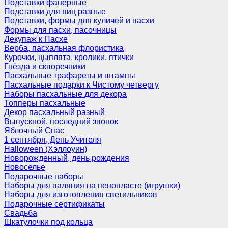
Подставки фанерные
Подставки для яиц разные
Подставки, формы для куличей и пасхи
Формы для пасхи, пасочницы
Декупаж к Пасхе
Верба, пасхальная флористика
Курочки, цыплята, кролики, птички
Гнёзда и скворечники
Пасхальные трафареты и штампы
Пасхальные подарки к Чистому четвергу
Наборы пасхальные для декора
Топперы пасхальные
Декор пасхальный разный
Выпускной, последний звонок
Яблочный Спас
1 сентября, День Учителя
Halloween (Хэллоуин)
Новорожденный, день рождения
Новоселье
Подарочные наборы
Наборы для валяния на пенопласте (игрушки)
Наборы для изготовления светильников
Подарочные сертификаты
Свадьба
Шкатулочки под кольца