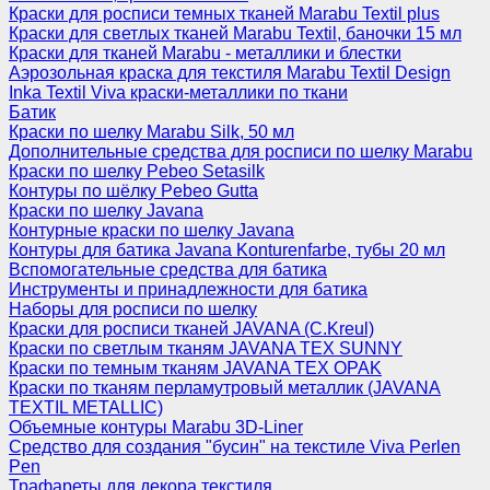
Краски для росписи темных тканей Marabu Textil plus
Краски для светлых тканей Marabu Textil, баночки 15 мл
Краски для тканей Marabu - металлики и блестки
Аэрозольная краска для текстиля Marabu Textil Design
Inka Textil Viva краски-металлики по ткани
Батик
Краски по шелку Marabu Silk, 50 мл
Дополнительные средства для росписи по шелку Marabu
Краски по шелку Pebeo Setasilk
Контуры по шёлку Pebeo Gutta
Краски по шелку Javana
Контурные краски по шелку Javana
Контуры для батика Javana Konturenfarbe, тубы 20 мл
Вспомогательные средства для батика
Инструменты и принадлежности для батика
Наборы для росписи по шелку
Краски для росписи тканей JAVANA (C.Kreul)
Краски по светлым тканям JAVANA TEX SUNNY
Краски по темным тканям JAVANA TEX OPAK
Краски по тканям перламутровый металлик (JAVANA
TEXTIL METALLIC)
Объемные контуры Marabu 3D-Liner
Средство для создания "бусин" на текстиле Viva Perlen
Pen
Трафареты для декора текстиля