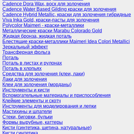
Cadence Dora Wax, воск для золочения
Cadence Water Based Gilding краски для золочения
Cadence Hybrid Metallic, краски для золочения гибридные
Viva Inka Gold, краски-пасты для золочения
Polycolor Maimeri - краски-металлики
Металлические краски Marabu Colorado Gold
Жидкая бронза, жидкая поталь
Блестящие краски-металлики Maimeri Idea Colori Metallici
Зеркальный эффект
Трансферная фольга
Поталь
Поталь в листах и рулонах
Поталь в хлопьях
Средства для золочения (клеи, лаки)
Лаки для золочения
Клеи для золочения (морданы)
Инструменты и кисти
Вспомогательные материалы и приспособления
Клейкие элементы и скотч
Инструменты для моделирования и лепки
Мастихины и шпатели
Стеки, биговки, бульки
Формы вырубные, каттеры
Кисти (синтетика, щетина, натуральные)
Кисти синтетика