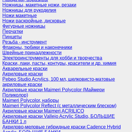
Ножницы, макетные ножи, резаки
Ножницы для рукоделия
Ножи макетные
Ножи раскройные, дисковые
Фигурные ножницы
Перчатки
Пинцеты
Резьба - инструмент
Флаконы, тюбики и наконечники
Швейные принадлежности
Электроинструменты для хобби и творчества
Краски, лаки, пасты, контуры, красители и др. химия
Акварельные краски
Акриловые краски
Pebeo Studio Acrylics, 100 мл, шелковисто-матовые
акриловые краски
Акриловые краски Maimeri Polycolor (Маймери
Поликолор)
Maimeri Polycolor, наборы
Maimeri Polycolor Reflect (с металлическим блеском)
Акриловые краски Maimeri ACRILICO
Акриловые краски Vallejo Acrylic Studio, БОЛЬШИЕ
БАНКИ 1 л
Акрилово-меловые гибридные краски Cadence Hybrid