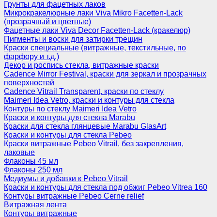
Грунты для фацетных лаков
Микрокракелюрные лаки Viva Mikro Facetten-Lack
(прозрачный и цветные)
Фацетные лаки Viva Decor Facetten-Lack (кракелюр)
Пигменты и воски для затирки трещин
Краски специальные (витражные, текстильные, по
фарфору и т.д.)
Декор и роспись стекла, витражные краски
Cadence Mirror Festival, краски для зеркал и прозрачных
поверхностей
Cadence Vitrail Transparent, краски по стеклу
Maimeri Idea Vetro, краски и контуры для стекла
Контуры по стеклу Maimeri Idea Vetro
Краски и контуры для стекла Marabu
Краски для стекла глянцевые Marabu GlasArt
Краски и контуры для стекла Pebeo
Краски витражные Pebeo Vitrail, без закрепления,
лаковые
Флаконы 45 мл
Флаконы 250 мл
Медиумы и добавки к Pebeo Vitrail
Краски и контуры для стекла под обжиг Pebeo Vitrea 160
Контуры витражные Pebeo Cerne relief
Витражная лента
Контуры витражные