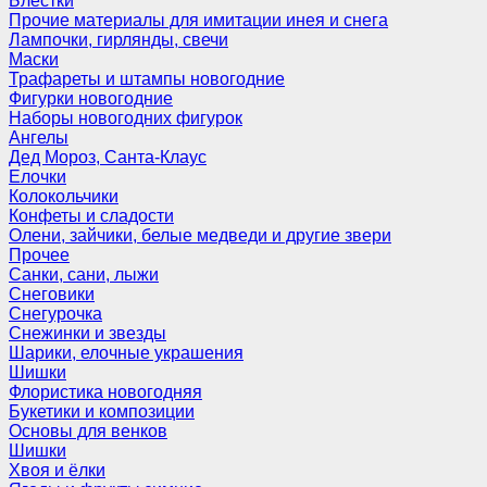
Блёстки
Прочие материалы для имитации инея и снега
Лампочки, гирлянды, свечи
Маски
Трафареты и штампы новогодние
Фигурки новогодние
Наборы новогодних фигурок
Ангелы
Дед Мороз, Санта-Клаус
Елочки
Колокольчики
Конфеты и сладости
Олени, зайчики, белые медведи и другие звери
Прочее
Санки, сани, лыжи
Снеговики
Снегурочка
Снежинки и звезды
Шарики, елочные украшения
Шишки
Флористика новогодняя
Букетики и композиции
Основы для венков
Шишки
Хвоя и ёлки