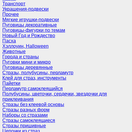
Транспорт
Украшения-подвески
Прочее
Мягкие игрушки-подвески
Пуговицы декоративные
Пуговицы-фигурки по темам
Новый Год и Рождество
Пасха
Хэллоуин, Halloween
Животные
Города и страны
Пуговки мини и микро
Пуговицы деревянные
Стразы, полубусины, перламутр
Клей для страз, инструменты
Пайетки
Перламутр самоклеящийся
Полубусины, цветочки, сердечки, звездочки для
приклеивания
Стразы без клеевой основы
Стразы разных форм
Наборы со стразами
Стразы самоклеящиеся
Стразы пришивные
Цепочки из страз