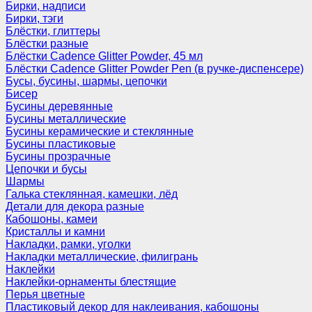
Бирки, надписи
Бирки, тэги
Блёстки, глиттеры
Блёстки разные
Блёстки Cadence Glitter Powder, 45 мл
Блёстки Cadence Glitter Powder Pen (в ручке-диспенсере)
Бусы, бусины, шармы, цепочки
Бисер
Бусины деревянные
Бусины металлические
Бусины керамические и стеклянные
Бусины пластиковые
Бусины прозрачные
Цепочки и бусы
Шармы
Галька стеклянная, камешки, лёд
Детали для декора разные
Кабошоны, камеи
Кристаллы и камни
Накладки, рамки, уголки
Накладки металлические, филигрань
Наклейки
Наклейки-орнаменты блестящие
Перья цветные
Пластиковый декор для наклеивания, кабошоны