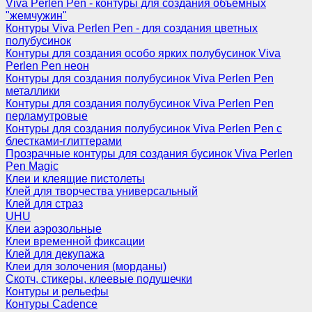
Viva Perlen Pen - контуры для создания объемных
"жемчужин"
Контуры Viva Perlen Pen - для создания цветных
полубусинок
Контуры для создания особо ярких полубусинок Viva
Perlen Pen неон
Контуры для создания полубусинок Viva Perlen Pen
металлики
Контуры для создания полубусинок Viva Perlen Pen
перламутровые
Контуры для создания полубусинок Viva Perlen Pen с
блестками-глиттерами
Прозрачные контуры для создания бусинок Viva Perlen
Pen Magic
Клеи и клеящие пистолеты
Клей для творчества универсальный
Клей для страз
UHU
Клеи аэрозольные
Клеи временной фиксации
Клей для декупажа
Клеи для золочения (морданы)
Скотч, стикеры, клеевые подушечки
Контуры и рельефы
Контуры Cadence