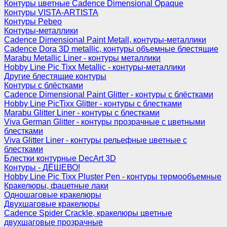
Контуры цветные Cadence Dimensional Opaque
Контуры VISTA-ARTISTA
Контуры Pebeo
Контуры-металлики
Cadence Dimensional Paint Metall, контуры-металлики
Cadence Dora 3D metallic, контуры объемные блестящие
Marabu Metallic Liner - контуры металлики
Hobby Line Pic Tixx Metallic - контуры-металлики
Другие блестящие контуры
Контуры с блёстками
Cadence Dimensional Paint Glitter - контуры с блёстками
Hobby Line PicTixx Glitter - контуры с блестками
Marabu Glitter Liner - контуры с блестками
Viva German Glitter - контуры прозрачные с цветными
блестками
Viva Glitter Liner - контуры рельефные цветные с
блестками
Блестки контурные DecArt 3D
Контуры - ДЁШЕВО!
Hobby Line Pic Tixx Pluster Pen - контуры термообъемные
Кракелюры, фацетные лаки
Одношаговые кракелюры
Двухшаговые кракелюры
Cadence Spider Crackle, кракелюры цветные
двухшаговые прозрачные