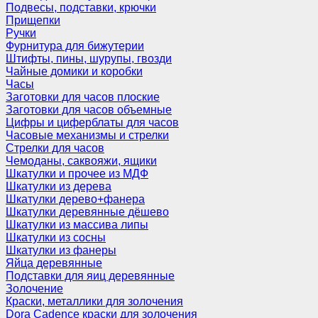
Подвесы, подставки, крючки
Прищепки
Ручки
Фурнитура для бижутерии
Штифты, пины, шурупы, гвозди
Чайные домики и коробки
Часы
Заготовки для часов плоские
Заготовки для часов объемные
Цифры и циферблаты для часов
Часовые механизмы и стрелки
Стрелки для часов
Чемоданы, саквояжи, ящики
Шкатулки и прочее из МДФ
Шкатулки из дерева
Шкатулки дерево+фанера
Шкатулки деревянные дёшево
Шкатулки из массива липы
Шкатулки из сосны
Шкатулки из фанеры
Яйца деревянные
Подставки для яиц деревянные
Золочение
Краски, металлики для золочения
Dora Cadence краски для золочения