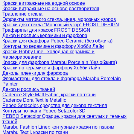
Краски витражные на водной основе
Краски витражные на основе растворителя
Травление стекла
Эффекты матового стекла, инея, морозных узоров
Краски для стекла "Морозный узор" FROST DESIGN
Трафареты для красок FROST DESIGN
Декор и роспись керамики и фарфора
Краски для фарфора Pebeo Ceramic (без обжига)
Контуры по керамике и фарфору Хобби Лайн
Краски Hobby Line - холодная керамика и
марморирование
Краски для фарфора Marabu Porcelain (без обжига)
Краски по керамике и фарфору Хобби Лайн
Деколь, пленки для фарфора
Фломастеры для стекла и фарфора Marabu Porcelain
Painter
Декор и роспись тканей
Cadence Style Matt Fabric, краски по ткани
Cadence Dora Textile Metallic
Pebeo Setacolor, средства для декора текстиля
Контуры по ткани Pebeo Setacolor 3D
PEBEO Setacolor Opaque, краски для светлых и темных
тканей
Marabu Fashion Liner: контурные краски по тканям
Marabu Textil, краски по ткани