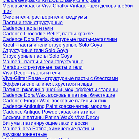
Меловые краски KREUL Chalky chalk paint
Меловые краски Viva Chalky Vintage - для декора шебби
шик
Очистители, растворители, медиумы
Пасты и гели структурные
Cadence пасты и гели
Cadence Crocodile Relief, пасты-кракле
Cadence Dora Perla, фактурные пасты-металлики
Kreul - пасты и гели структурные Solo Goya
Структурные гели Solo Goya
Структурные пасты Solo Goya
Maimeri - пасты и гели структурные
Marabu - структурные пасты и гели
Viva Decor - пасты и гели
Viva-Glitter Paste - структурные пасты с блестками
Эффекты снега, инея, хрусталя и льда
Патина, ржавчина, шебби, мох, эффекты старины
Cadence Dora Wax, восковые патины блестящие
Cadence Finger Wax, восковые патины антик
Сadence Antiquing Paint краски-антик, морилки
Cadence Antique Powder, краски-патины
Восковые патины Patina WaxX Viva Decor
Битумы, патинирующие лаки и воски
Maimeri Idea Patina, химические патины
двухкомпонентные