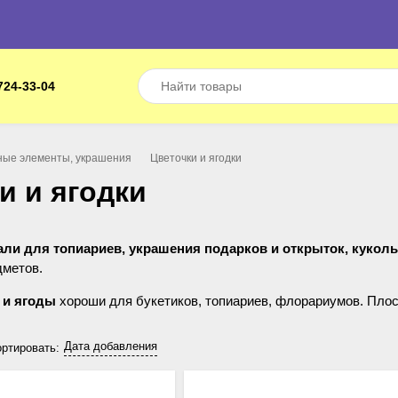
724-33-04
ные элементы, украшения
Цветочки и ягодки
и и ягодки
али для топиариев, украшения подарков и открыток, куко
дметов.
 и ягоды
хороши для букетиков, топиариев, флорариумов. Плоск
подарочную упаковку, панно и шкатулочки.
Дата добавления
ртировать:
в
,
плодов и ягод
в рубриках раздела "Флористика".