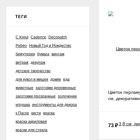
ТЕГИ
C.Kreul
Cadence
Decopatch
Pebeo
Новый Год и Рождество
бижутерия
бумага
винтаж
витраж
декупаж
детское творчество
для кукол и мишек
домик
еда
животные
заготовки деревянные
Цветок перламу
заготовки прозрачные
золочение
см, декоратив
игрушка
инструменты для декора
к Пасхе
кисти
краска
краска акриловая
73
₽
краски для стекла