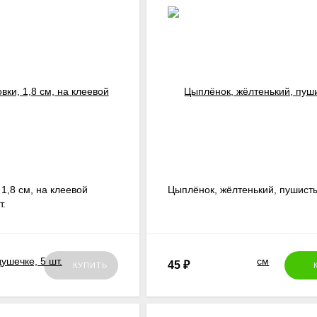
 1,8 см, на клеевой
Цыплёнок, жёлтенький, пушисты
т.
45
₽
КУПИТЬ