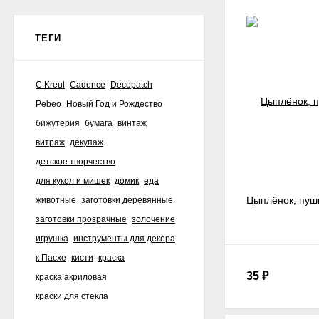
ТЕГИ
C.Kreul
Cadence
Decopatch
Pebeo
Новый Год и Рождество
бижутерия
бумага
винтаж
витраж
декупаж
детское творчество
для кукол и мишек
домик
еда
Цыплёнок, пуши
животные
заготовки деревянные
заготовки прозрачные
золочение
игрушка
инструменты для декора
к Пасхе
кисти
краска
35
₽
краска акриловая
краски для стекла