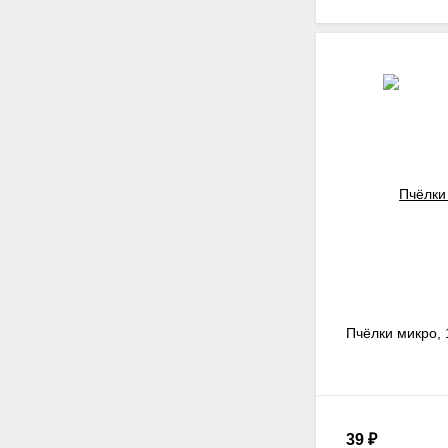
Пчёлки микро, 1
39
₽