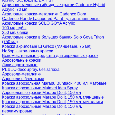
Acrylic, БОЛЬШИЕ БАНКИ
Акрилово-меловые гибридные краски Cadence Hybrid
Acrylic, 70 мл
Акриловые краски-металлики Cadence Dora
Cadence Handy Lacquered Paint - ультраглянцевые
Акриловые краски SOLO GOYA Acrylic
100 мл, тубы
250 мл, банки
Акриловые краски в больших банках Solo Goya Triton
(750 мл)
Краски акриловые El Greco (глянцевые, 75 мл)
Наборы акриловых красок
Вспомогательные средства для акриловых красок
Аэрозольные краски
Лаки аэрозольные
PEBEO decoSpray, без запаха
Аэрозоли-металлики
Аэрозоли с блестками
Краска аэрозольная Marabu Buntlack, 400 мл, матовые
Краски аэрозольные Maimeri Idea Spray
Аэрозольные краски Marabu Do it, 150 мл
Краски аэрозольные Marabu Do it, 150 мл, глянцевые
Краски аэрозольные Marabu Do it, 150 мл, металлики
Краски аэрозольные Marabu Do it, 150 мл,
перламутровые