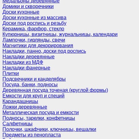
Медальоны деревянные
Домики и скворечники
Доски кухонные
Доски кухонные из массива
Доски под роспись и резьбу
Керамика, фарфор, стекло
Купюрницы, визитницы, журнальницы, календари
Лампочки, гирлянды, свечи
Магнитики для декорирования
Накладки, панно, доски под роспись
Накладки деревянные
Накладки из МДФ
Накладки фанерные
Плитки
Подсвечники и канделябры
Посуда, банки, подносы
Деревянная посуда точеная (круглой формы)
Емкости для круп и специй
Карандашницы
Ложки деревянные
Металлическая посуда и емкости
Подносы, тарелки, конфетницы
Салфетницы
Полочки, шкафчики, ключницы, вешалки
Предметы из пенопласта