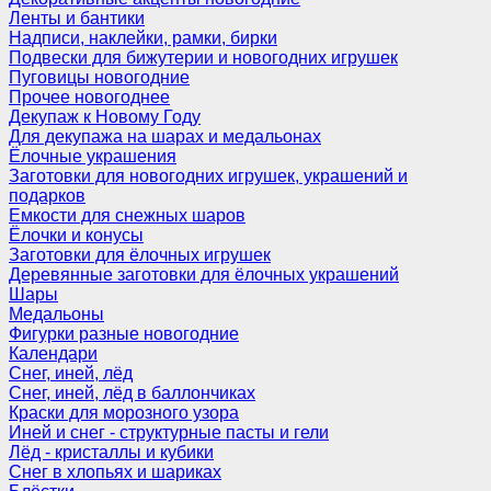
Ленты и бантики
Надписи, наклейки, рамки, бирки
Подвески для бижутерии и новогодних игрушек
Пуговицы новогодние
Прочее новогоднее
Декупаж к Новому Году
Для декупажа на шарах и медальонах
Ёлочные украшения
Заготовки для новогодних игрушек, украшений и
подарков
Емкости для снежных шаров
Ёлочки и конусы
Заготовки для ёлочных игрушек
Деревянные заготовки для ёлочных украшений
Шары
Медальоны
Фигурки разные новогодние
Календари
Снег, иней, лёд
Снег, иней, лёд в баллончиках
Краски для морозного узора
Иней и снег - структурные пасты и гели
Лёд - кристаллы и кубики
Снег в хлопьях и шариках