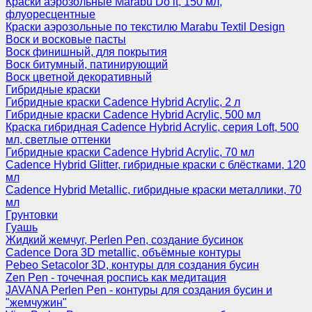
Краски аэрозольные Marabu Do it, 150 мл,
флуоресцентные
Краски аэрозольные по текстилю Marabu Textil Design
Воск и восковые пасты
Воск финишный, для покрытия
Воск битумный, патинирующий
Воск цветной декоративный
Гибридные краски
Гибридные краски Cadence Hybrid Acrylic, 2 л
Гибридные краски Cadence Hybrid Acrylic, 500 мл
Краска гибридная Cadence Hybrid Acrylic, серия Loft, 500
мл, светлые оттенки
Гибридные краски Cadence Hybrid Acrylic, 70 мл
Cadence Hybrid Glitter, гибридные краски с блёстками, 120
мл
Cadence Hybrid Metallic, гибридные краски металлики, 70
мл
Грунтовки
Гуашь
Жидкий жемчуг, Perlen Pen, создание бусинок
Cadence Dora 3D metallic, объёмные контуры
Pebeo Setacolor 3D, контуры для создания бусин
Zen Pen - точечная роспись как медитация
JAVANA Perlen Pen - контуры для создания бусин и
"жемчужин"