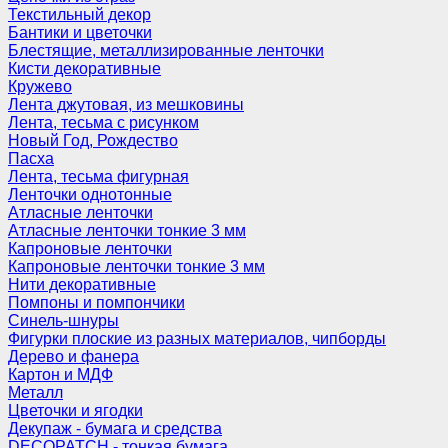
Текстильный декор
Бантики и цветочки
Блестящие, металлизированные ленточки
Кисти декоративные
Кружево
Лента джутовая, из мешковины
Лента, тесьма с рисунком
Новый Год, Рождество
Пасха
Лента, тесьма фигурная
Ленточки однотонные
Атласные ленточки
Атласные ленточки тонкие 3 мм
Капроновые ленточки
Капроновые ленточки тонкие 3 мм
Нити декоративные
Помпоны и помпончики
Синель-шнуры
Фигурки плоские из разных материалов, чипборды
Дерево и фанера
Картон и МДФ
Металл
Цветочки и ягодки
Декупаж - бумага и средства
DECOPATCH - тонкая бумага