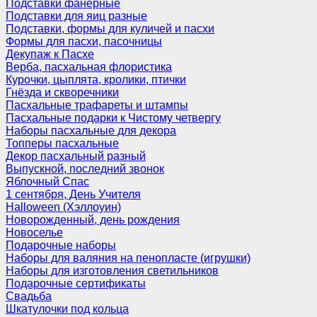
Подставки фанерные
Подставки для яиц разные
Подставки, формы для куличей и пасхи
Формы для пасхи, пасочницы
Декупаж к Пасхе
Верба, пасхальная флористика
Курочки, цыплята, кролики, птички
Гнёзда и скворечники
Пасхальные трафареты и штампы
Пасхальные подарки к Чистому четвергу
Наборы пасхальные для декора
Топперы пасхальные
Декор пасхальный разный
Выпускной, последний звонок
Яблочный Спас
1 сентября, День Учителя
Halloween (Хэллоуин)
Новорожденный, день рождения
Новоселье
Подарочные наборы
Наборы для валяния на пенопласте (игрушки)
Наборы для изготовления светильников
Подарочные сертификаты
Свадьба
Шкатулочки под кольца