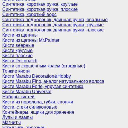
Синтетика, короткая ручка, круглые
Синтетика, короткая ручка, плоские
Синтетика, короткий ворс
Синтетика под колонок, длинная ручка, овальные
Синтетика под колонок, длинная ручка, круглые
Синтетика под колонок, длинная ручка, плоские
Кисти из щетины
Кисти из щетины Mr.Painter
Кисти веерные
Кисти круглые
Кисти плоские
Кисти Decopatch
Кисти со скошенным краем (отводные)
Тонкие кисти
Кисти Marabu Decoration&Hobby
Кисти Marabu Fino, аналог натурального волоса
Кисти Marabu Forte, упругая синтетика
Кисти Marabu Universal
Наборы кистей
Кисти из поролона, губки, спонжи
Кисти, стеки силиконовые
Контейнеры, ящики для хранения
Лупы и лампы
Магниты
Наждачки, абразивы