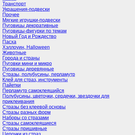
Транспорт
Украшения-подвески
Прочее
Мягкие игрушки-подвески
Пуговицы декоративные
Пуговицы-фигурки по темам
Новый Год и Рождество
Пасха
Хэллоуин, Halloween
Животные
Города и страны
Пуговки мини и микро
Пуговицы деревянные
Стразы, полубусины, перламутр
Клей для страз, инструменты
Пайетки
Перламутр самоклеящийся
Полубусины, цветочки, сердечки, звездочки для
приклеивания
Стразы без клеевой основы
Стразы разных форм
Наборы со стразами
Стразы самоклеящиеся
Стразы пришивные
Цепочки из страз