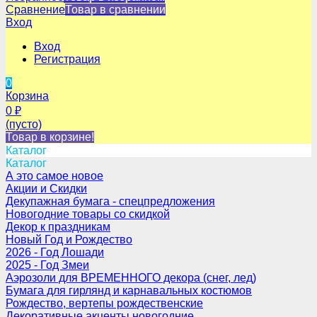
Сравнение
Товар в сравнении
Вход
Вход
Регистрация
0
Корзина
0
₽
(пусто)
Товар в корзине!
Каталог
Каталог
А это самое новое
Акции и Скидки
Декупажная бумага - спецпредложения
Новогодние товары со скидкой
Декор к праздникам
Новый Год и Рождество
2026 - Год Лошади
2025 - Год Змеи
Аэрозоли для ВРЕМЕННОГО декора (снег, лед)
Бумага для гирлянд и карнавальных костюмов
Рождество, вертепы рождественские
Декоративные акценты новогодние