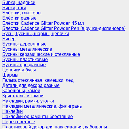
Бирки, надписи
Бирки, тэги
Блёстки, глиттеры
Блёстки разные
Блёстки Cadence Glitter Powder, 45 мл
Блёстки Cadence Glitter Powder Pen (в ручке-диспенсере)
Бусы, бусины, шармы, цепочки
Бисер
Бусины деревянные
Бусины металлические
Бусины керамические и стеклянные
Бусины пластиковые
Бусины прозрачные
Цепочки и бусы
Шармы
Галька стеклянная, камешки, лёд
Детали для декора разные
Кабошоны, камеи
Кристаллы и камни
Накладки, рамки, уголки
Накладки металлические, филигрань
Наклейки
Наклейки-орнаменты блестящие
Перья цветные
Пластиковый декор для наклеивания, кабошоны