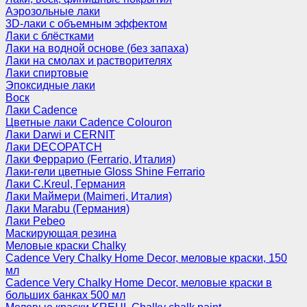
Аэрозольные лаки
3D-лаки с объемным эффектом
Лаки с блёстками
Лаки на водной основе (без запаха)
Лаки на смолах и растворителях
Лаки спиртовые
Эпоксидные лаки
Воск
Лаки Cadence
Цветные лаки Cadence Colouron
Лаки Darwi и CERNIT
Лаки DECOPATCH
Лаки Феррарио (Ferrario, Италия)
Лаки-гели цветные Gloss Shine Ferrario
Лаки C.Kreul, Германия
Лаки Маймери (Maimeri, Италия)
Лаки Marabu (Германия)
Лаки Pebeo
Маскирующая резина
Меловые краски Chalky
Cadence Very Chalky Home Decor, меловые краски, 150
мл
Cadence Very Chalky Home Decor, меловые краски в
больших банках 500 мл