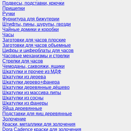
Подвесы, подставки, крючки
Прищепки
Ручки
Фурнитура для бижутерии
Штифты, пины, шурупы, гвозди
Чайные домики и коробки
Часы
Заготовки для часов плоские
Заготовки для часов объемные
Цифры и циферблаты для часов
Часовые механизмы и стрелки
Стрелки для часов
Чемоданы, саквояжи, ящики
Шкатулки и прочее из МДФ
Шкатулки из дерева
Шкатулки дерево+фанера
Шкатулки деревянные дёшево
Шкатулки из массива липы
Шкатулки из сосны
Шкатулки из фанеры
Яйца деревянные
Подставки для яиц деревянные
Золочение
Краски, металлики для золочения
Dora Cadence краски для золочения