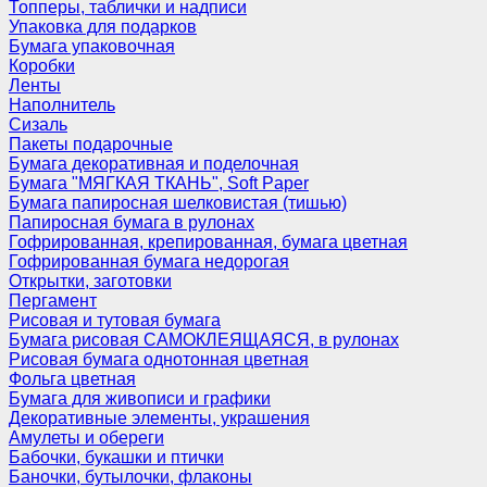
Топперы, таблички и надписи
Упаковка для подарков
Бумага упаковочная
Коробки
Ленты
Наполнитель
Сизаль
Пакеты подарочные
Бумага декоративная и поделочная
Бумага "МЯГКАЯ ТКАНЬ", Soft Paper
Бумага папиросная шелковистая (тишью)
Папиросная бумага в рулонах
Гофрированная, крепированная, бумага цветная
Гофрированная бумага недорогая
Открытки, заготовки
Пергамент
Рисовая и тутовая бумага
Бумага рисовая САМОКЛЕЯЩАЯСЯ, в рулонах
Рисовая бумага однотонная цветная
Фольга цветная
Бумага для живописи и графики
Декоративные элементы, украшения
Амулеты и обереги
Бабочки, букашки и птички
Баночки, бутылочки, флаконы