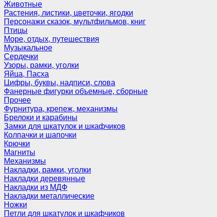
Животные
Растения, листики, цветочки, ягодки
Персонажи сказок, мультфильмов, книг
Птицы
Море, отдых, путешествия
Музыкальное
Сердечки
Узоры, рамки, уголки
Яйца, Пасха
Цифры, буквы, надписи, слова
Фанерные фигурки объемные, сборные
Прочее
Фурнитура, крепеж, механизмы
Брелоки и карабины
Замки для шкатулок и шкафчиков
Колпачки и шапочки
Крючки
Магниты
Механизмы
Накладки, рамки, уголки
Накладки деревянные
Накладки из МДФ
Накладки металлические
Ножки
Петли для шкатулок и шкафчиков