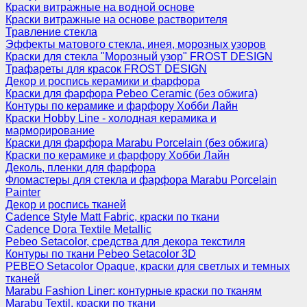
Краски витражные на водной основе
Краски витражные на основе растворителя
Травление стекла
Эффекты матового стекла, инея, морозных узоров
Краски для стекла "Морозный узор" FROST DESIGN
Трафареты для красок FROST DESIGN
Декор и роспись керамики и фарфора
Краски для фарфора Pebeo Ceramic (без обжига)
Контуры по керамике и фарфору Хобби Лайн
Краски Hobby Line - холодная керамика и
марморирование
Краски для фарфора Marabu Porcelain (без обжига)
Краски по керамике и фарфору Хобби Лайн
Деколь, пленки для фарфора
Фломастеры для стекла и фарфора Marabu Porcelain
Painter
Декор и роспись тканей
Cadence Style Matt Fabric, краски по ткани
Cadence Dora Textile Metallic
Pebeo Setacolor, средства для декора текстиля
Контуры по ткани Pebeo Setacolor 3D
PEBEO Setacolor Opaque, краски для светлых и темных
тканей
Marabu Fashion Liner: контурные краски по тканям
Marabu Textil, краски по ткани