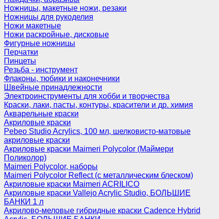
Ножницы, макетные ножи, резаки
Ножницы для рукоделия
Ножи макетные
Ножи раскройные, дисковые
Фигурные ножницы
Перчатки
Пинцеты
Резьба - инструмент
Флаконы, тюбики и наконечники
Швейные принадлежности
Электроинструменты для хобби и творчества
Краски, лаки, пасты, контуры, красители и др. химия
Акварельные краски
Акриловые краски
Pebeo Studio Acrylics, 100 мл, шелковисто-матовые
акриловые краски
Акриловые краски Maimeri Polycolor (Маймери
Поликолор)
Maimeri Polycolor, наборы
Maimeri Polycolor Reflect (с металлическим блеском)
Акриловые краски Maimeri ACRILICO
Акриловые краски Vallejo Acrylic Studio, БОЛЬШИЕ
БАНКИ 1 л
Акрилово-меловые гибридные краски Cadence Hybrid