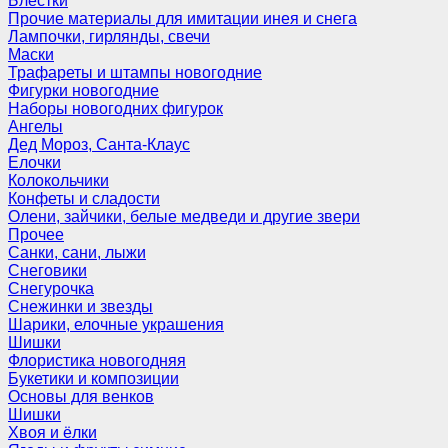
Блёстки
Прочие материалы для имитации инея и снега
Лампочки, гирлянды, свечи
Маски
Трафареты и штампы новогодние
Фигурки новогодние
Наборы новогодних фигурок
Ангелы
Дед Мороз, Санта-Клаус
Елочки
Колокольчики
Конфеты и сладости
Олени, зайчики, белые медведи и другие звери
Прочее
Санки, сани, лыжи
Снеговики
Снегурочка
Снежинки и звезды
Шарики, елочные украшения
Шишки
Флористика новогодняя
Букетики и композиции
Основы для венков
Шишки
Хвоя и ёлки