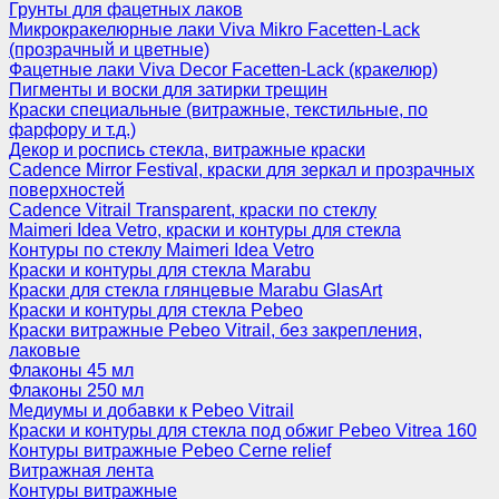
Грунты для фацетных лаков
Микрокракелюрные лаки Viva Mikro Facetten-Lack
(прозрачный и цветные)
Фацетные лаки Viva Decor Facetten-Lack (кракелюр)
Пигменты и воски для затирки трещин
Краски специальные (витражные, текстильные, по
фарфору и т.д.)
Декор и роспись стекла, витражные краски
Cadence Mirror Festival, краски для зеркал и прозрачных
поверхностей
Cadence Vitrail Transparent, краски по стеклу
Maimeri Idea Vetro, краски и контуры для стекла
Контуры по стеклу Maimeri Idea Vetro
Краски и контуры для стекла Marabu
Краски для стекла глянцевые Marabu GlasArt
Краски и контуры для стекла Pebeo
Краски витражные Pebeo Vitrail, без закрепления,
лаковые
Флаконы 45 мл
Флаконы 250 мл
Медиумы и добавки к Pebeo Vitrail
Краски и контуры для стекла под обжиг Pebeo Vitrea 160
Контуры витражные Pebeo Cerne relief
Витражная лента
Контуры витражные