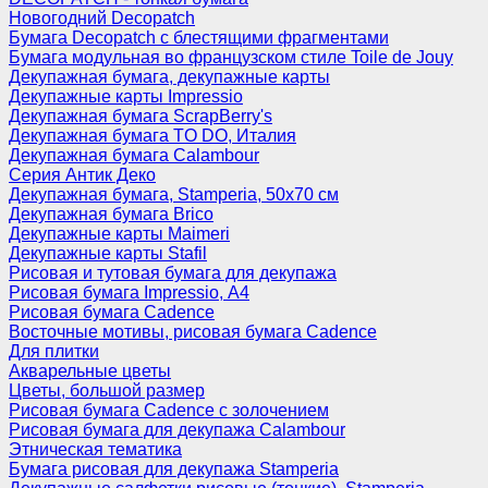
Новогодний Decopatch
Бумага Decopatch с блестящими фрагментами
Бумага модульная во французском стиле Toile de Jouy
Декупажная бумага, декупажные карты
Декупажные карты Impressio
Декупажная бумага ScrapBerry's
Декупажная бумага TO DO, Италия
Декупажная бумага Calambour
Серия Антик Деко
Декупажная бумага, Stamperia, 50х70 см
Декупажная бумага Brico
Декупажные карты Maimeri
Декупажные карты Stafil
Рисовая и тутовая бумага для декупажа
Рисовая бумага Impressio, А4
Рисовая бумага Cadence
Восточные мотивы, рисовая бумага Cadence
Для плитки
Акварельные цветы
Цветы, большой размер
Рисовая бумага Cadence c золочением
Рисовая бумага для декупажа Calambour
Этническая тематика
Бумага рисовая для декупажа Stamperia