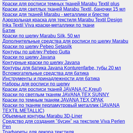
Краски для росписи темных тканей Marabu Textil plus
Краски для светлых тканей Marabu Textil, баночки 15 мл
Краски для тканей Marabu - металлики и блестки
Аэрозольная краска для текстиля Marabu Textil Design
Inka Textil Viva краски-металлики по ткани
Батик
Краски по шелку Marabu Silk, 50 мл
Дополнительные средства для росписи по шелку Marabu
Краски по шелку Pebeo Setasilk
Контуры по шёлку Pebeo Gutta
Краски по шелку Javana
Контурные краски по шелку Javana
Контуры для батика Javana Konturenfarbe, тубы 20 мл
Вспомогательные средства для батика
Инструменты и принадлежности для батика
Наборы для росписи по шелку
Краски для росписи тканей JAVANA (C.Kreul)
Краски по светлым тканям JAVANA TEX SUNNY
Краски по темным тканям JAVANA TEX OPAK
Краски по тканям перламутровый металлик (JAVANA
TEXTIL METALLIC)
Объемные контуры Marabu 3D-Liner
Средство для создания "бусин" на текстиле Viva Perlen
Pen
Трафареты для декора текстиля