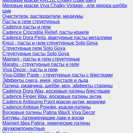
Меловые краски KREUL Chalky chalk paint
Меловые краски Viva Chalky Vintage - для декора шебби
шик
Очистители, растворители, медиумы
Пасты и гели структурные
Cadence пасты и гели
Cadence Crocodile Relief, пасты-кракле
Cadence Dora Perla, фактурные пасты-металлики
Kreul - пасты и гели структурные Solo Goya
Структурные гели Solo Goya
Структурные пасты Solo Goya
Maimeri - пасты и гели структурные
Marabu - структурные пасты и гели
Viva Decor - пасты и гели
Viva-Glitter Paste - структурные пасты с блестками
Эффекты снега, инея, хрусталя и льда
Патина, ржавчина, шебби, мох, эффекты старины
Cadence Dora Wax, восковые патины блестящие
Cadence Finger Wax, восковые патины антик
Сadence Antiquing Paint краски-антик, морилки
Cadence Antique Powder, краски-патины
Восковые патины Patina WaxX Viva Decor
Битумы, патинирующие лаки и воски
Maimeri Idea Patina, химические патины
двухкомпонентные