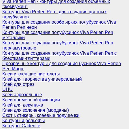
Viva Perlen Pen - контуры для создания объемных
"жемчужин"
Контуры Viva Perlen Pen - для создания цветных
полубусинок
Контуры для создания особо ярких полубусинок Viva
Perlen Pen неон
Контуры для создания полубусинок Viva Perlen Pen
металлики
Контуры для создания полубусинок Viva Perlen Pen
перламутровые
Контуры для создания полубусинок Viva Perlen Pen с
блестками-глиттерами
Прозрачные контуры для создания бусинок Viva Perlen
Pen Magic
Клеи и клеящие пистолеты
Клей для творчества универсальный
Клей для страз
UHU
Клеи аэрозольные
Клеи временной фиксации
Клей для декупажа
Клеи для золочения (морданы)
Скотч, стикеры, клеевые подушечки
Контуры и рельефы
Контуры Cadence