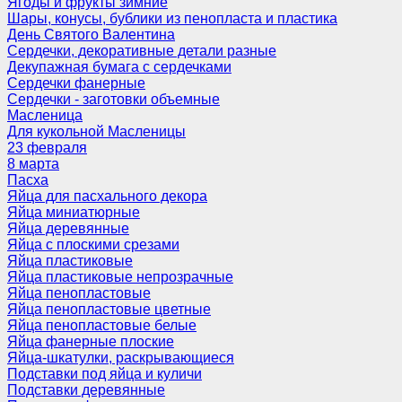
Ягоды и фрукты зимние
Шары, конусы, бублики из пенопласта и пластика
День Святого Валентина
Сердечки, декоративные детали разные
Декупажная бумага с сердечками
Сердечки фанерные
Сердечки - заготовки объемные
Масленица
Для кукольной Масленицы
23 февраля
8 марта
Пасха
Яйца для пасхального декора
Яйца миниатюрные
Яйца деревянные
Яйца с плоскими срезами
Яйца пластиковые
Яйца пластиковые непрозрачные
Яйца пенопластовые
Яйца пенопластовые цветные
Яйца пенопластовые белые
Яйца фанерные плоские
Яйца-шкатулки, раскрывающиеся
Подставки под яйца и куличи
Подставки деревянные