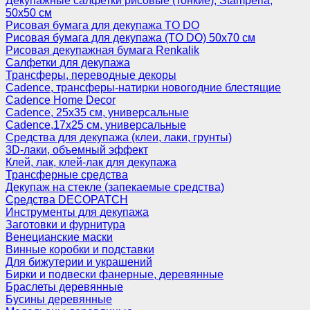
Декупажные салфетки рисовые (тонкие), Stamperia,
50х50 см
Рисовая бумага для декупажа TO DO
Рисовая бумага для декупажа (TO DO) 50х70 см
Рисовая декупажная бумага Renkalik
Салфетки для декупажа
Трансферы, переводные декоры
Cadence, трансферы-натирки новогодние блестящие
Cadence Home Decor
Cadence, 25х35 см, универсальные
Cadence,17х25 см, универсальные
Средства для декупажа (клеи, лаки, грунты)
3D-лаки, объемный эффект
Клей, лак, клей-лак для декупажа
Трансферные средства
Декупаж на стекле (запекаемые средства)
Средства DECOPATCH
Инструменты для декупажа
Заготовки и фурнитура
Венецианские маски
Винные коробки и подставки
Для бижутерии и украшений
Бирки и подвески фанерные, деревянные
Браслеты деревянные
Бусины деревянные