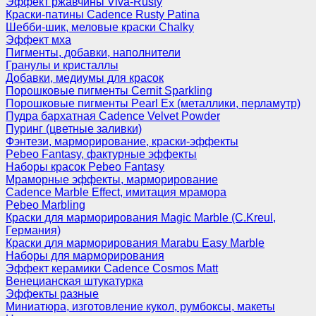
Эффект ржавчины Viva-Rusty
Краски-патины Cadence Rusty Patina
Шебби-шик, меловые краски Chalky
Эффект мха
Пигменты, добавки, наполнители
Гранулы и кристаллы
Добавки, медиумы для красок
Порошковые пигменты Cernit Sparkling
Порошковые пигменты Pearl Ex (металлики, перламутр)
Пудра бархатная Cadence Velvet Powder
Пуринг (цветные заливки)
Фэнтези, марморирование, краски-эффекты
Pebeo Fantasy, фактурные эффекты
Наборы красок Pebeo Fantasy
Мраморные эффекты, марморирование
Cadence Marble Effect, имитация мрамора
Pebeo Marbling
Краски для марморирования Magic Marble (C.Kreul,
Германия)
Краски для марморирования Marabu Easy Marble
Наборы для марморирования
Эффект керамики Cadence Cosmos Matt
Венецианская штукатурка
Эффекты разные
Миниатюра, изготовление кукол, румбоксы, макеты