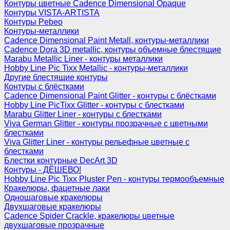
Контуры цветные Cadence Dimensional Opaque
Контуры VISTA-ARTISTA
Контуры Pebeo
Контуры-металлики
Cadence Dimensional Paint Metall, контуры-металлики
Cadence Dora 3D metallic, контуры объемные блестящие
Marabu Metallic Liner - контуры металлики
Hobby Line Pic Tixx Metallic - контуры-металлики
Другие блестящие контуры
Контуры с блёстками
Cadence Dimensional Paint Glitter - контуры с блёстками
Hobby Line PicTixx Glitter - контуры с блестками
Marabu Glitter Liner - контуры с блестками
Viva German Glitter - контуры прозрачные с цветными
блестками
Viva Glitter Liner - контуры рельефные цветные с
блестками
Блестки контурные DecArt 3D
Контуры - ДЁШЕВО!
Hobby Line Pic Tixx Pluster Pen - контуры термообъемные
Кракелюры, фацетные лаки
Одношаговые кракелюры
Двухшаговые кракелюры
Cadence Spider Crackle, кракелюры цветные
двухшаговые прозрачные