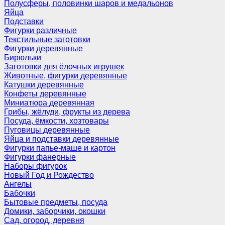
Полусферы, половинки шаров и медальонов
Яйца
Подставки
Фигурки различные
Текстильные заготовки
Фигурки деревянные
Бирюльки
Заготовки для ёлочных игрушек
Животные, фигурки деревянные
Катушки деревянные
Конфеты деревянные
Миниатюра деревянная
Грибы, жёлуди, фрукты из дерева
Посуда, ёмкости, хозтовары
Пуговицы деревянные
Яйца и подставки деревянные
Фигурки папье-маше и картон
Фигурки фанерные
Наборы фигурок
Новый Год и Рождество
Ангелы
Бабочки
Бытовые предметы, посуда
Домики, заборчики, окошки
Сад, огород, деревня