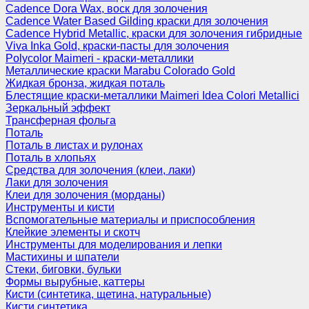
Cadence Dora Wax, воск для золочения
Cadence Water Based Gilding краски для золочения
Cadence Hybrid Metallic, краски для золочения гибридные
Viva Inka Gold, краски-пасты для золочения
Polycolor Maimeri - краски-металлики
Металлические краски Marabu Colorado Gold
Жидкая бронза, жидкая поталь
Блестящие краски-металлики Maimeri Idea Colori Metallici
Зеркальный эффект
Трансферная фольга
Поталь
Поталь в листах и рулонах
Поталь в хлопьях
Средства для золочения (клеи, лаки)
Лаки для золочения
Клеи для золочения (морданы)
Инструменты и кисти
Вспомогательные материалы и приспособления
Клейкие элементы и скотч
Инструменты для моделирования и лепки
Мастихины и шпатели
Стеки, биговки, бульки
Формы вырубные, каттеры
Кисти (синтетика, щетина, натуральные)
Кисти синтетика