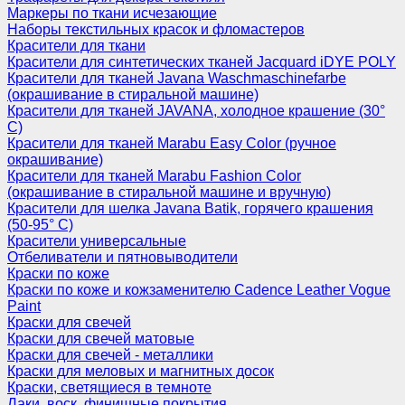
Маркеры по ткани исчезающие
Наборы текстильных красок и фломастеров
Красители для ткани
Красители для синтетических тканей Jacquard iDYE POLY
Красители для тканей Javana Waschmaschinefarbe
(окрашивание в стиральной машине)
Красители для тканей JAVANA, холодное крашение (30°
С)
Красители для тканей Marabu Easy Color (ручное
окрашивание)
Красители для тканей Marabu Fashion Color
(окрашивание в стиральной машине и вручную)
Красители для шелка Javana Batik, горячего крашения
(50-95° С)
Красители универсальные
Отбеливатели и пятновыводители
Краски по коже
Краски по коже и кожзаменителю Cadence Leather Vogue
Paint
Краски для свечей
Краски для свечей матовые
Краски для свечей - металлики
Краски для меловых и магнитных досок
Краски, светящиеся в темноте
Лаки, воск, финишные покрытия