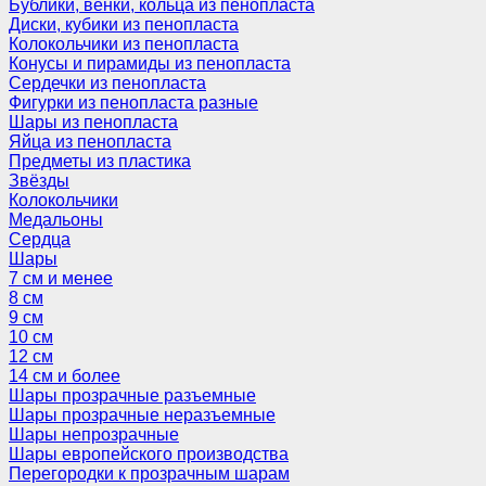
Бублики, венки, кольца из пенопласта
Диски, кубики из пенопласта
Колокольчики из пенопласта
Конусы и пирамиды из пенопласта
Сердечки из пенопласта
Фигурки из пенопласта разные
Шары из пенопласта
Яйца из пенопласта
Предметы из пластика
Звёзды
Колокольчики
Медальоны
Сердца
Шары
7 см и менее
8 см
9 см
10 см
12 см
14 см и более
Шары прозрачные разъемные
Шары прозрачные неразъемные
Шары непрозрачные
Шары европейского производства
Перегородки к прозрачным шарам