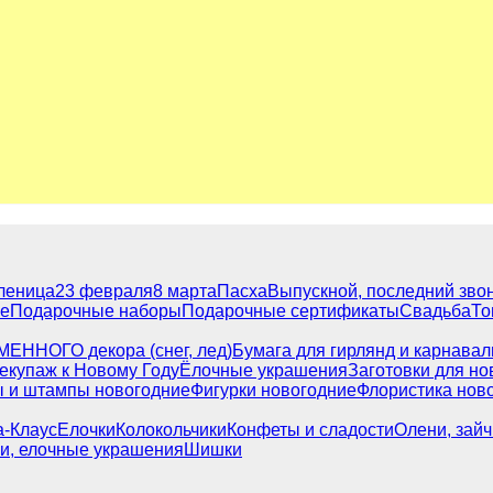
леница
23 февраля
8 марта
Пасха
Выпускной, последний зво
е
Подарочные наборы
Подарочные сертификаты
Свадьба
То
МЕННОГО декора (снег, лед)
Бумага для гирлянд и карнава
екупаж к Новому Году
Ёлочные украшения
Заготовки для но
 и штампы новогодние
Фигурки новогодние
Флористика нов
а-Клаус
Елочки
Колокольчики
Конфеты и сладости
Олени, зайч
и, елочные украшения
Шишки