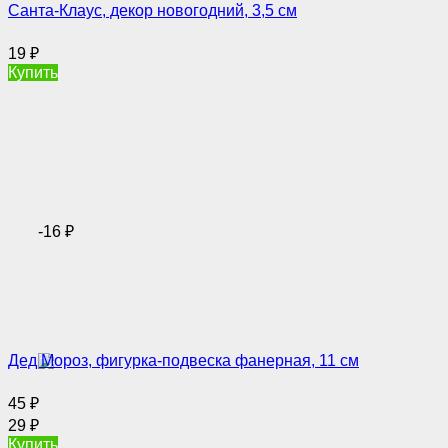
Санта-Клаус, декор новогодний, 3,5 см
19
₽
Купить
-16
₽
Дед Мороз, фигурка-подвеска фанерная, 11 см
45
₽
29
₽
Купить