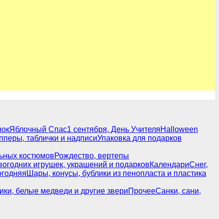
нок
Яблочный Спас
1 сентября, День Учителя
Halloween
пперы, таблички и надписи
Упаковка для подарков
льных костюмов
Рождество, вертепы
вогодних игрушек, украшений и подарков
Календари
Снег,
огодняя
Шары, конусы, бублики из пенопласта и пластика
ики, белые медведи и другие звери
Прочее
Санки, сани,