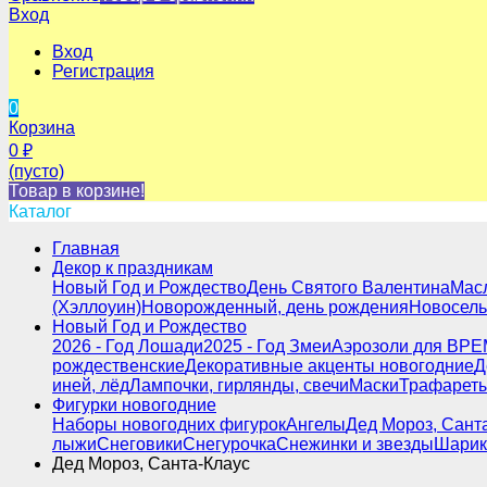
Вход
Вход
Регистрация
0
Корзина
0
₽
(пусто)
Товар в корзине!
Каталог
Главная
Декор к праздникам
Новый Год и Рождество
День Святого Валентина
Мас
(Хэллоуин)
Новорожденный, день рождения
Новосель
Новый Год и Рождество
2026 - Год Лошади
2025 - Год Змеи
Аэрозоли для ВРЕ
рождественские
Декоративные акценты новогодние
Д
иней, лёд
Лампочки, гирлянды, свечи
Маски
Трафареты
Фигурки новогодние
Наборы новогодних фигурок
Ангелы
Дед Мороз, Сант
лыжи
Снеговики
Снегурочка
Снежинки и звезды
Шарик
Дед Мороз, Санта-Клаус