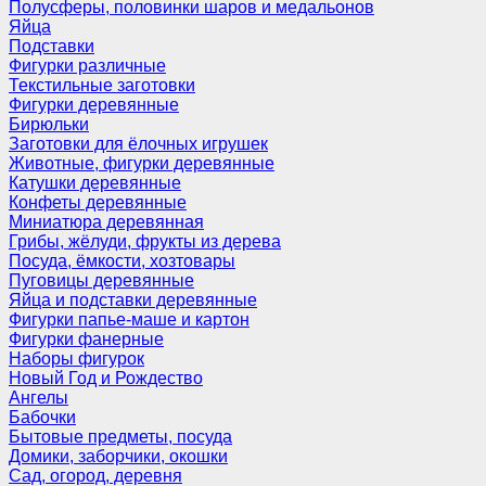
Полусферы, половинки шаров и медальонов
Яйца
Подставки
Фигурки различные
Текстильные заготовки
Фигурки деревянные
Бирюльки
Заготовки для ёлочных игрушек
Животные, фигурки деревянные
Катушки деревянные
Конфеты деревянные
Миниатюра деревянная
Грибы, жёлуди, фрукты из дерева
Посуда, ёмкости, хозтовары
Пуговицы деревянные
Яйца и подставки деревянные
Фигурки папье-маше и картон
Фигурки фанерные
Наборы фигурок
Новый Год и Рождество
Ангелы
Бабочки
Бытовые предметы, посуда
Домики, заборчики, окошки
Сад, огород, деревня