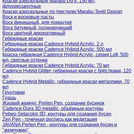
Краски аэрозольные Marabu Do it, 150 мл,
флуоресцентные
Краски аэрозольные по текстилю Marabu Textil Design
Воск и восковые пасты
Воск финишный, для покрытия
Воск битумный, патинирующий
Воск цветной декоративный
Гибридные краски
Гибридные краски Cadence Hybrid Acrylic, 2 л
Гибридные краски Cadence Hybrid Acrylic, 500 мл
Краска гибридная Cadence Hybrid Acrylic, серия Loft, 500
мл, светлые оттенки
Гибридные краски Cadence Hybrid Acrylic, 70 мл
Cadence Hybrid Glitter, гибридные краски с блёстками, 120
мл
Cadence Hybrid Metallic, гибридные краски металлики, 70
мл
Грунтовки
Гуашь
Жидкий жемчуг, Perlen Pen, создание бусинок
Cadence Dora 3D metallic, объёмные контуры
Pebeo Setacolor 3D, контуры для создания бусин
Zen Pen - точечная роспись как медитация
JAVANA Perlen Pen - контуры для создания бусин и
"жемчужин"