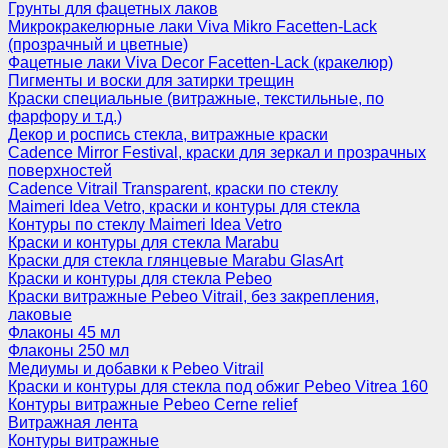
Грунты для фацетных лаков
Микрокракелюрные лаки Viva Mikro Facetten-Lack
(прозрачный и цветные)
Фацетные лаки Viva Decor Facetten-Lack (кракелюр)
Пигменты и воски для затирки трещин
Краски специальные (витражные, текстильные, по
фарфору и т.д.)
Декор и роспись стекла, витражные краски
Cadence Mirror Festival, краски для зеркал и прозрачных
поверхностей
Cadence Vitrail Transparent, краски по стеклу
Maimeri Idea Vetro, краски и контуры для стекла
Контуры по стеклу Maimeri Idea Vetro
Краски и контуры для стекла Marabu
Краски для стекла глянцевые Marabu GlasArt
Краски и контуры для стекла Pebeo
Краски витражные Pebeo Vitrail, без закрепления,
лаковые
Флаконы 45 мл
Флаконы 250 мл
Медиумы и добавки к Pebeo Vitrail
Краски и контуры для стекла под обжиг Pebeo Vitrea 160
Контуры витражные Pebeo Cerne relief
Витражная лента
Контуры витражные