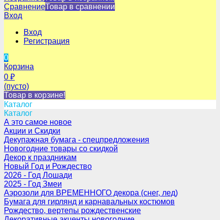
Сравнение
Товар в сравнении
Вход
Вход
Регистрация
0
Корзина
0
₽
(пусто)
Товар в корзине!
Каталог
Каталог
А это самое новое
Акции и Скидки
Декупажная бумага - спецпредложения
Новогодние товары со скидкой
Декор к праздникам
Новый Год и Рождество
2026 - Год Лошади
2025 - Год Змеи
Аэрозоли для ВРЕМЕННОГО декора (снег, лед)
Бумага для гирлянд и карнавальных костюмов
Рождество, вертепы рождественские
Декоративные акценты новогодние