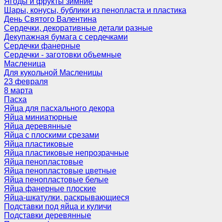
Ягоды и фрукты зимние
Шары, конусы, бублики из пенопласта и пластика
День Святого Валентина
Сердечки, декоративные детали разные
Декупажная бумага с сердечками
Сердечки фанерные
Сердечки - заготовки объемные
Масленица
Для кукольной Масленицы
23 февраля
8 марта
Пасха
Яйца для пасхального декора
Яйца миниатюрные
Яйца деревянные
Яйца с плоскими срезами
Яйца пластиковые
Яйца пластиковые непрозрачные
Яйца пенопластовые
Яйца пенопластовые цветные
Яйца пенопластовые белые
Яйца фанерные плоские
Яйца-шкатулки, раскрывающиеся
Подставки под яйца и куличи
Подставки деревянные