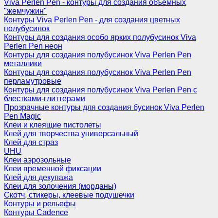
Viva Perlen Pen - контуры для создания объемных
"жемчужин"
Контуры Viva Perlen Pen - для создания цветных
полубусинок
Контуры для создания особо ярких полубусинок Viva
Perlen Pen неон
Контуры для создания полубусинок Viva Perlen Pen
металлики
Контуры для создания полубусинок Viva Perlen Pen
перламутровые
Контуры для создания полубусинок Viva Perlen Pen с
блестками-глиттерами
Прозрачные контуры для создания бусинок Viva Perlen
Pen Magic
Клеи и клеящие пистолеты
Клей для творчества универсальный
Клей для страз
UHU
Клеи аэрозольные
Клеи временной фиксации
Клей для декупажа
Клеи для золочения (морданы)
Скотч, стикеры, клеевые подушечки
Контуры и рельефы
Контуры Cadence