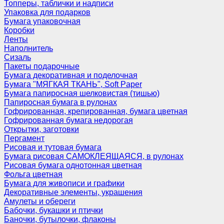
Топперы, таблички и надписи
Упаковка для подарков
Бумага упаковочная
Коробки
Ленты
Наполнитель
Сизаль
Пакеты подарочные
Бумага декоративная и поделочная
Бумага "МЯГКАЯ ТКАНЬ", Soft Paper
Бумага папиросная шелковистая (тишью)
Папиросная бумага в рулонах
Гофрированная, крепированная, бумага цветная
Гофрированная бумага недорогая
Открытки, заготовки
Пергамент
Рисовая и тутовая бумага
Бумага рисовая САМОКЛЕЯЩАЯСЯ, в рулонах
Рисовая бумага однотонная цветная
Фольга цветная
Бумага для живописи и графики
Декоративные элементы, украшения
Амулеты и обереги
Бабочки, букашки и птички
Баночки, бутылочки, флаконы