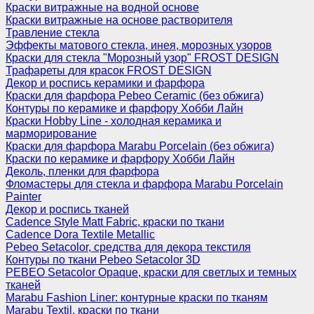
Краски витражные на водной основе
Краски витражные на основе растворителя
Травление стекла
Эффекты матового стекла, инея, морозных узоров
Краски для стекла "Морозный узор" FROST DESIGN
Трафареты для красок FROST DESIGN
Декор и роспись керамики и фарфора
Краски для фарфора Pebeo Ceramic (без обжига)
Контуры по керамике и фарфору Хобби Лайн
Краски Hobby Line - холодная керамика и
марморирование
Краски для фарфора Marabu Porcelain (без обжига)
Краски по керамике и фарфору Хобби Лайн
Деколь, пленки для фарфора
Фломастеры для стекла и фарфора Marabu Porcelain
Painter
Декор и роспись тканей
Cadence Style Matt Fabric, краски по ткани
Cadence Dora Textile Metallic
Pebeo Setacolor, средства для декора текстиля
Контуры по ткани Pebeo Setacolor 3D
PEBEO Setacolor Opaque, краски для светлых и темных
тканей
Marabu Fashion Liner: контурные краски по тканям
Marabu Textil, краски по ткани