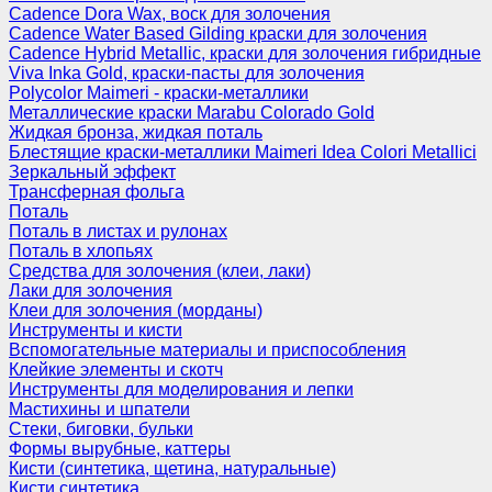
Cadence Dora Wax, воск для золочения
Cadence Water Based Gilding краски для золочения
Cadence Hybrid Metallic, краски для золочения гибридные
Viva Inka Gold, краски-пасты для золочения
Polycolor Maimeri - краски-металлики
Металлические краски Marabu Colorado Gold
Жидкая бронза, жидкая поталь
Блестящие краски-металлики Maimeri Idea Colori Metallici
Зеркальный эффект
Трансферная фольга
Поталь
Поталь в листах и рулонах
Поталь в хлопьях
Средства для золочения (клеи, лаки)
Лаки для золочения
Клеи для золочения (морданы)
Инструменты и кисти
Вспомогательные материалы и приспособления
Клейкие элементы и скотч
Инструменты для моделирования и лепки
Мастихины и шпатели
Стеки, биговки, бульки
Формы вырубные, каттеры
Кисти (синтетика, щетина, натуральные)
Кисти синтетика