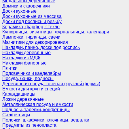
Медальоны деревянные
Домики и скворечники
Доски кухонные
Доски кухонные из массива
Доски под роспись и резьбу
Керамика, фарфор, стекло
Купюрницы, визитницы, журнальницы, календари
Лампочки, гирлянды, свечи
Магнитики для декорирования
Накладки, панно, доски под роспись
Накладки деревянные
Накладки из МДФ
Накладки фанерные
Плитки
Подсвечники и канделябры
Посуда, банки, подносы
Деревянная посуда точеная (круглой формы)
Емкости для круп и специй
Карандашницы
Ложки деревянные
Металлическая посуда и емкости
Подносы, тарелки, конфетницы
Салфетницы
Полочки, шкафчики, ключницы, вешалки
Предметы из пенопласта