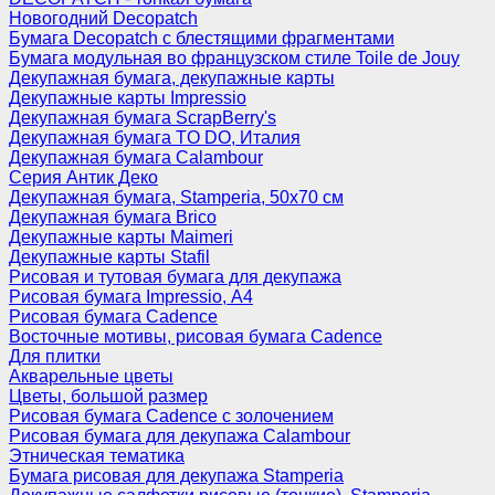
Новогодний Decopatch
Бумага Decopatch с блестящими фрагментами
Бумага модульная во французском стиле Toile de Jouy
Декупажная бумага, декупажные карты
Декупажные карты Impressio
Декупажная бумага ScrapBerry's
Декупажная бумага TO DO, Италия
Декупажная бумага Calambour
Серия Антик Деко
Декупажная бумага, Stamperia, 50х70 см
Декупажная бумага Brico
Декупажные карты Maimeri
Декупажные карты Stafil
Рисовая и тутовая бумага для декупажа
Рисовая бумага Impressio, А4
Рисовая бумага Cadence
Восточные мотивы, рисовая бумага Cadence
Для плитки
Акварельные цветы
Цветы, большой размер
Рисовая бумага Cadence c золочением
Рисовая бумага для декупажа Calambour
Этническая тематика
Бумага рисовая для декупажа Stamperia