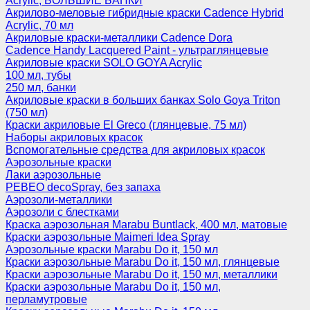
Acrylic, БОЛЬШИЕ БАНКИ
Акрилово-меловые гибридные краски Cadence Hybrid
Acrylic, 70 мл
Акриловые краски-металлики Cadence Dora
Cadence Handy Lacquered Paint - ультраглянцевые
Акриловые краски SOLO GOYA Acrylic
100 мл, тубы
250 мл, банки
Акриловые краски в больших банках Solo Goya Triton
(750 мл)
Краски акриловые El Greco (глянцевые, 75 мл)
Наборы акриловых красок
Вспомогательные средства для акриловых красок
Аэрозольные краски
Лаки аэрозольные
PEBEO decoSpray, без запаха
Аэрозоли-металлики
Аэрозоли с блестками
Краска аэрозольная Marabu Buntlack, 400 мл, матовые
Краски аэрозольные Maimeri Idea Spray
Аэрозольные краски Marabu Do it, 150 мл
Краски аэрозольные Marabu Do it, 150 мл, глянцевые
Краски аэрозольные Marabu Do it, 150 мл, металлики
Краски аэрозольные Marabu Do it, 150 мл,
перламутровые