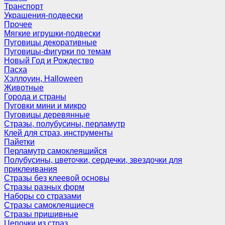
Транспорт
Украшения-подвески
Прочее
Мягкие игрушки-подвески
Пуговицы декоративные
Пуговицы-фигурки по темам
Новый Год и Рождество
Пасха
Хэллоуин, Halloween
Животные
Города и страны
Пуговки мини и микро
Пуговицы деревянные
Стразы, полубусины, перламутр
Клей для страз, инструменты
Пайетки
Перламутр самоклеящийся
Полубусины, цветочки, сердечки, звездочки для
приклеивания
Стразы без клеевой основы
Стразы разных форм
Наборы со стразами
Стразы самоклеящиеся
Стразы пришивные
Цепочки из страз