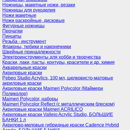
Ножницы, макетные ножи, резаки
Ножницы для рукоделия
Ножи макетные
Ножи раскройные, дисковые
Фигурные ножницы
Перчатки
Пинцеты
Резьба - инструмент
Флаконы, тюбики и наконечники
Швейные принадлежности
Электроинструменты для хобби и творчества
Краски, лаки, пасты, контуры, красители и др. химия
Акварельные краски
Акриловые краски
Pebeo Studio Acrylics, 100 мл, шелковисто-матовые
акриловые краски
Акриловые краски Maimeri Polycolor (Маймери
Поликолор)
Maimeri Polycolor, наборы
Maimeri Polycolor Reflect (с металлическим блеском)
Акриловые краски Maimeri ACRILICO
Акриловые краски Vallejo Acrylic Studio, БОЛЬШИЕ
БАНКИ 1 л
Акрилово-меловые гибридные краски Cadence Hybrid