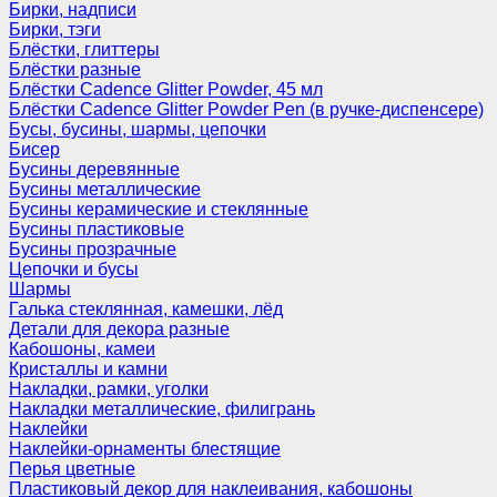
Бирки, надписи
Бирки, тэги
Блёстки, глиттеры
Блёстки разные
Блёстки Cadence Glitter Powder, 45 мл
Блёстки Cadence Glitter Powder Pen (в ручке-диспенсере)
Бусы, бусины, шармы, цепочки
Бисер
Бусины деревянные
Бусины металлические
Бусины керамические и стеклянные
Бусины пластиковые
Бусины прозрачные
Цепочки и бусы
Шармы
Галька стеклянная, камешки, лёд
Детали для декора разные
Кабошоны, камеи
Кристаллы и камни
Накладки, рамки, уголки
Накладки металлические, филигрань
Наклейки
Наклейки-орнаменты блестящие
Перья цветные
Пластиковый декор для наклеивания, кабошоны