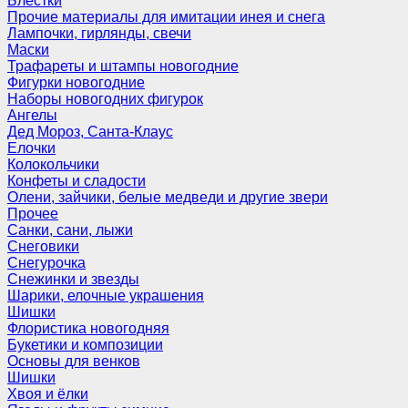
Блёстки
Прочие материалы для имитации инея и снега
Лампочки, гирлянды, свечи
Маски
Трафареты и штампы новогодние
Фигурки новогодние
Наборы новогодних фигурок
Ангелы
Дед Мороз, Санта-Клаус
Елочки
Колокольчики
Конфеты и сладости
Олени, зайчики, белые медведи и другие звери
Прочее
Санки, сани, лыжи
Снеговики
Снегурочка
Снежинки и звезды
Шарики, елочные украшения
Шишки
Флористика новогодняя
Букетики и композиции
Основы для венков
Шишки
Хвоя и ёлки