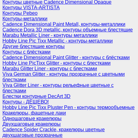
Контуры цветные Cadence Dimensional Opaque
Контуры VISTA-ARTISTA
Контуры Pebeo
Контуры-металлики
Cadence Dimensional Paint Metall, контуры-металлики
Cadence Dora 3D metallic, контуры объемные блестящие
Marabu Metallic Liner - контуры металлики
Hobby Line Pic Tixx Metallic - контуры-металлики
Другие блестящие контуры
Контуры с блёстками
Cadence Dimensional Paint Glitter - контуры с блёстками
Hobby Line PicTixx Glitter - контуры с блестками
Marabu Glitter Liner - контуры с блестками
Viva German Glitter - контуры прозрачные с цветными
блестками
Viva Glitter Liner - контуры рельефные цветные с
блестками
Блестки контурные DecArt 3D
Контуры - ДЁШЕВО!
Hobby Line Pic Tixx Pluster Pen - контуры термообъемные
Кракелюры, фацетные лаки
Одношаговые кракелюры
Двухшаговые кракелюры
Cadence Spider Crackle, кракелюры цветные
двухшаговые прозрачные