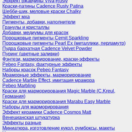
Эффект ржавчины Viva-Rusty
Краски-патины Cadence Rusty Patina
Шебби-шик, меловые краски Chalky
Эффект мха
Пигменты, добавки, наполнители
Гранулы и кристаллы
Добавки, медиумы для красок
Порошковые пигменты Cernit Sparkling
Порошковые пигменты Pearl Ex (металлики, перламутр)
Пудра бархатная Cadence Velvet Powder
Пуринг (цветные заливки)
Фэнтези, марморирование, краски-эффекты
Pebeo Fantasy, фактурные эффекты
Наборы красок Pebeo Fantasy
Мраморные эффекты, марморирование
Cadence Marble Effect, имитация мрамора
Pebeo Marbling
Краски для марморирования Magic Marble (C.Kreul,
Германия)
Краски для марморирования Marabu Easy Marble
Наборы для марморирования
Эффект керамики Cadence Cosmos Matt
Венецианская штукатурка
Эффекты разные
Миниатюра, изготовление кукол, румбоксы, макеты