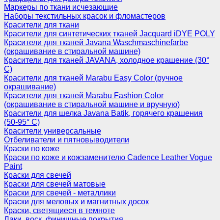
Маркеры по ткани исчезающие
Наборы текстильных красок и фломастеров
Красители для ткани
Красители для синтетических тканей Jacquard iDYE POLY
Красители для тканей Javana Waschmaschinefarbe
(окрашивание в стиральной машине)
Красители для тканей JAVANA, холодное крашение (30°
С)
Красители для тканей Marabu Easy Color (ручное
окрашивание)
Красители для тканей Marabu Fashion Color
(окрашивание в стиральной машине и вручную)
Красители для шелка Javana Batik, горячего крашения
(50-95° С)
Красители универсальные
Отбеливатели и пятновыводители
Краски по коже
Краски по коже и кожзаменителю Cadence Leather Vogue
Paint
Краски для свечей
Краски для свечей матовые
Краски для свечей - металлики
Краски для меловых и магнитных досок
Краски, светящиеся в темноте
Лаки, воск, финишные покрытия