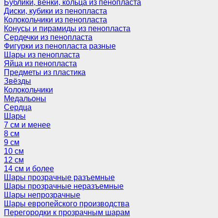
Бублики, венки, кольца из пенопласта
Диски, кубики из пенопласта
Колокольчики из пенопласта
Конусы и пирамиды из пенопласта
Сердечки из пенопласта
Фигурки из пенопласта разные
Шары из пенопласта
Яйца из пенопласта
Предметы из пластика
Звёзды
Колокольчики
Медальоны
Сердца
Шары
7 см и менее
8 см
9 см
10 см
12 см
14 см и более
Шары прозрачные разъемные
Шары прозрачные неразъемные
Шары непрозрачные
Шары европейского производства
Перегородки к прозрачным шарам