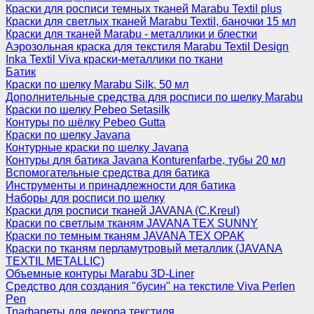
Краски для росписи темных тканей Marabu Textil plus
Краски для светлых тканей Marabu Textil, баночки 15 мл
Краски для тканей Marabu - металлики и блестки
Аэрозольная краска для текстиля Marabu Textil Design
Inka Textil Viva краски-металлики по ткани
Батик
Краски по шелку Marabu Silk, 50 мл
Дополнительные средства для росписи по шелку Marabu
Краски по шелку Pebeo Setasilk
Контуры по шёлку Pebeo Gutta
Краски по шелку Javana
Контурные краски по шелку Javana
Контуры для батика Javana Konturenfarbe, тубы 20 мл
Вспомогательные средства для батика
Инструменты и принадлежности для батика
Наборы для росписи по шелку
Краски для росписи тканей JAVANA (C.Kreul)
Краски по светлым тканям JAVANA TEX SUNNY
Краски по темным тканям JAVANA TEX OPAK
Краски по тканям перламутровый металлик (JAVANA
TEXTIL METALLIC)
Объемные контуры Marabu 3D-Liner
Средство для создания "бусин" на текстиле Viva Perlen
Pen
Трафареты для декора текстиля