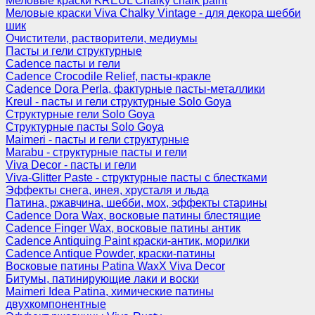
Меловые краски KREUL Chalky chalk paint
Меловые краски Viva Chalky Vintage - для декора шебби
шик
Очистители, растворители, медиумы
Пасты и гели структурные
Cadence пасты и гели
Cadence Crocodile Relief, пасты-кракле
Cadence Dora Perla, фактурные пасты-металлики
Kreul - пасты и гели структурные Solo Goya
Структурные гели Solo Goya
Структурные пасты Solo Goya
Maimeri - пасты и гели структурные
Marabu - структурные пасты и гели
Viva Decor - пасты и гели
Viva-Glitter Paste - структурные пасты с блестками
Эффекты снега, инея, хрусталя и льда
Патина, ржавчина, шебби, мох, эффекты старины
Cadence Dora Wax, восковые патины блестящие
Cadence Finger Wax, восковые патины антик
Сadence Antiquing Paint краски-антик, морилки
Cadence Antique Powder, краски-патины
Восковые патины Patina WaxX Viva Decor
Битумы, патинирующие лаки и воски
Maimeri Idea Patina, химические патины
двухкомпонентные