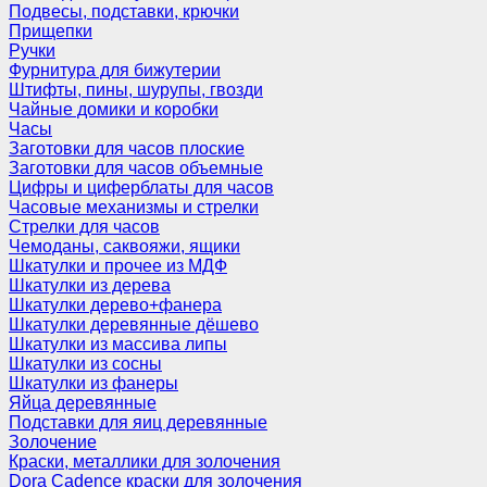
Подвесы, подставки, крючки
Прищепки
Ручки
Фурнитура для бижутерии
Штифты, пины, шурупы, гвозди
Чайные домики и коробки
Часы
Заготовки для часов плоские
Заготовки для часов объемные
Цифры и циферблаты для часов
Часовые механизмы и стрелки
Стрелки для часов
Чемоданы, саквояжи, ящики
Шкатулки и прочее из МДФ
Шкатулки из дерева
Шкатулки дерево+фанера
Шкатулки деревянные дёшево
Шкатулки из массива липы
Шкатулки из сосны
Шкатулки из фанеры
Яйца деревянные
Подставки для яиц деревянные
Золочение
Краски, металлики для золочения
Dora Cadence краски для золочения