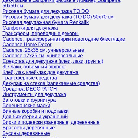
Декупажные салфетки рисовые (тонкие), Stamperia,
50х50 см
Рисовая бумага для декупажа TO DO
Рисовая бумага для декупажа (TO DO) 50х70 см
Рисовая декупажная бумага Renkalik
Салфетки для декупажа
Трансферы, переводные декоры
Cadence, трансферы-натирки новогодние блестящие
Cadence Home Decor
Cadence, 25х35 см, универсальные
Cadence,17х25 см, универсальные
Средства для декупажа (клеи, лаки, грунты)
3D-лаки, объемный эффект
Клей, лак, клей-лак для декупажа
Трансферные средства
Декупаж на стекле (запекаемые средства)
Средства DECOPATCH
Инструменты для декупажа
Заготовки и фурнитура
Венецианские маски
Винные коробки и подставки
Для бижутерии и украшений
Бирки и подвески фанерные, деревянные
Браслеты деревянные
Бусины деревянные