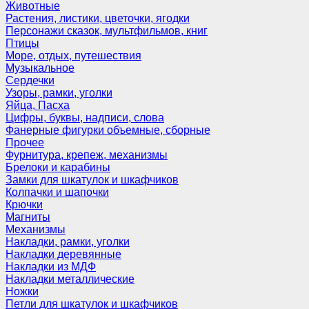
Животные
Растения, листики, цветочки, ягодки
Персонажи сказок, мультфильмов, книг
Птицы
Море, отдых, путешествия
Музыкальное
Сердечки
Узоры, рамки, уголки
Яйца, Пасха
Цифры, буквы, надписи, слова
Фанерные фигурки объемные, сборные
Прочее
Фурнитура, крепеж, механизмы
Брелоки и карабины
Замки для шкатулок и шкафчиков
Колпачки и шапочки
Крючки
Магниты
Механизмы
Накладки, рамки, уголки
Накладки деревянные
Накладки из МДФ
Накладки металлические
Ножки
Петли для шкатулок и шкафчиков