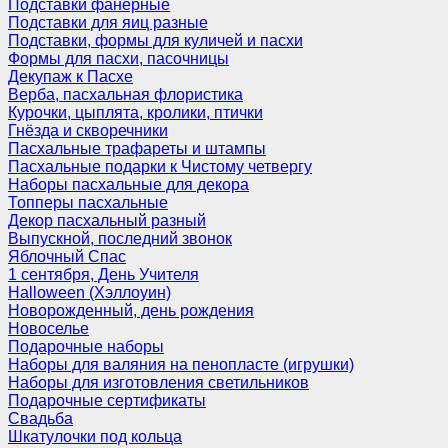
Подставки фанерные
Подставки для яиц разные
Подставки, формы для куличей и пасхи
Формы для пасхи, пасочницы
Декупаж к Пасхе
Верба, пасхальная флористика
Курочки, цыплята, кролики, птички
Гнёзда и скворечники
Пасхальные трафареты и штампы
Пасхальные подарки к Чистому четвергу
Наборы пасхальные для декора
Топперы пасхальные
Декор пасхальный разный
Выпускной, последний звонок
Яблочный Спас
1 сентября, День Учителя
Halloween (Хэллоуин)
Новорожденный, день рождения
Новоселье
Подарочные наборы
Наборы для валяния на пенопласте (игрушки)
Наборы для изготовления светильников
Подарочные сертификаты
Свадьба
Шкатулочки под кольца