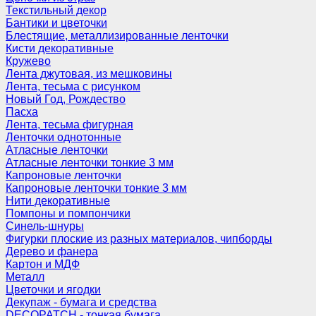
Текстильный декор
Бантики и цветочки
Блестящие, металлизированные ленточки
Кисти декоративные
Кружево
Лента джутовая, из мешковины
Лента, тесьма с рисунком
Новый Год, Рождество
Пасха
Лента, тесьма фигурная
Ленточки однотонные
Атласные ленточки
Атласные ленточки тонкие 3 мм
Капроновые ленточки
Капроновые ленточки тонкие 3 мм
Нити декоративные
Помпоны и помпончики
Синель-шнуры
Фигурки плоские из разных материалов, чипборды
Дерево и фанера
Картон и МДФ
Металл
Цветочки и ягодки
Декупаж - бумага и средства
DECOPATCH - тонкая бумага