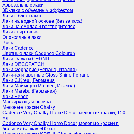
Аэрозольные лаки
3D-лаки с объемным эффектом
Лаки с блёстками
Лаки на водной основе (без запаха)
Лаки на смолах и растворителях
Лаки спиртовые
Эпоксидные лаки
Воск
Лаки Cadence
Цветные лаки Cadence Colouron
Лаки Darwi и CERNIT
Лаки DECOPATCH
Лаки Феррарио (Ferrario, Италия)
Лаки-гели цветные Gloss Shine Ferrario
Лаки C.Kreul, Германия
Лаки Маймери (Maimeri, Италия)
Лаки Marabu (Германия)
Лаки Pebeo
Маскирующая резина
Меловые краски Chalky
Cadence Very Chalky Home Decor, меловые краски, 150
мл
Cadence Very Chalky Home Decor, меловые краски в
больших банках 500 мл