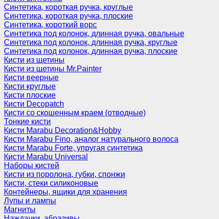
Синтетика, короткая ручка, круглые
Синтетика, короткая ручка, плоские
Синтетика, короткий ворс
Синтетика под колонок, длинная ручка, овальные
Синтетика под колонок, длинная ручка, круглые
Синтетика под колонок, длинная ручка, плоские
Кисти из щетины
Кисти из щетины Mr.Painter
Кисти веерные
Кисти круглые
Кисти плоские
Кисти Decopatch
Кисти со скошенным краем (отводные)
Тонкие кисти
Кисти Marabu Decoration&Hobby
Кисти Marabu Fino, аналог натурального волоса
Кисти Marabu Forte, упругая синтетика
Кисти Marabu Universal
Наборы кистей
Кисти из поролона, губки, спонжи
Кисти, стеки силиконовые
Контейнеры, ящики для хранения
Лупы и лампы
Магниты
Наждачки, абразивы