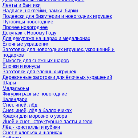
Ленты и бантики
Надписи, наклейки, рамки, бирки
Подвески для бижутерии и новогодних игрушек
Пуговицы новогодние
Прочее новогоднее
Декупаж к Новому Году
Для декупажа на шарах и медальонах
Ёлочные украшения
Заготовки для новогодних игрушек, украшений и
подарков
Емкости для снежных шаров
Ёлочки и конусы
Заготовки для ёлочных игрушек
Деревянные заготовки для ёлочных украшений
Шары
Медальоны
Фигурки разные новогодние
Календари
Снег, иней, лёд
Снег, иней, лёд в баллончиках
Краски для морозного узора
Иней и снег - структурные пасты и гели
Лёд - кристаллы и кубики
Снег в хлопьях и шариках