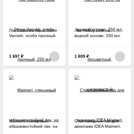
Лак Cadence Aqua Stone
Лак Hobby Line на
Varnish, особо прочный,
водной основе, 250 мл,
250 мл
бесцветный,
шелковистый
1 697
₽
1 809
₽
Maimeri, глянцевый
Стекловидный лак для
абразивостойкий лак, на
декупажа IDEA Maimeri,
водной основе, 125 мл
125 мл