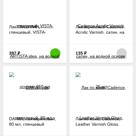
Лак ГЛАЗУРИН,
Лак акриловый Cadence
глянцевый, VISTA-
Acrylic Varnish, сатин, на
ARTISTA idea, на водной
водной основе, 25 мл
основе, 150 мл
397
₽
135
₽
DARWI, лак акриловый,
Лак по коже, Cadence,
80 мл, глянцевый
Leather Varnish Gloss,
глянцевый, 250 мл