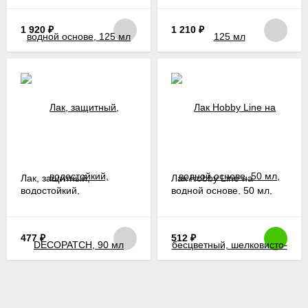
1 920
₽
1 210
₽
Лак, защитный,
Лак Hobby Line на
водостойкий,
водной основе, 50 мл,
DECOPATCH, 90 мл
бесцветный, шелковисто-
глянцевый
477
₽
512
₽