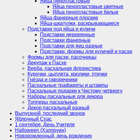
Яйца пенопластовые
Яйца пенопластовые цветные
Яйца пенопластовые белые
Яйца фанерные плоские
Яйца-шкатулки, раскрывающиеся
Подставки под яйца и куличи
Подставки деревянные
Подставки фанерные
Подставки для яиц разные
Подставки, формы для куличей и пасхи
Формы для пасхи, пасочницы
Декупаж к Пасхе
Верба, пасхальная флористика
Курочки, цыплята, кролики, птички
Гнёзда и скворечники
Пасхальные трафареты и штампы
Пасхальные подарки к Чистому четвергу
Наборы пасхальные для декора
Топперы пасхальные
Декор пасхальный разный
Выпускной, последний звонок
Яблочный Спас
1 сентября, День Учителя
Halloween (Хэллоуин)
Новорожденный, день рождения