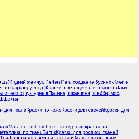
ашь
Жидкий жемчуг, Perlen Pen, создание бусинок
Клеи и
 по фарфору и т.д.)
Краски, светящиеся в темноте
Лаки,
ы и гели структурные
Патина, ржавчина, шебби, мох,
эффекты
и для ткани
Краски по коже
Краски для свечей
Краски для
тиля
Marabu Fashion Liner: контурные краски по
-металлики по ткани
Батик
Краски для росписи тканей
Трафареты для декора текстиля
Маркеры по ткани