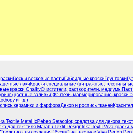
краски
Воск и восковые пасты
Гибридные краски
Грунтовки
Гу
ацетные лаки
Краски специальные (витражные, текстильные,
вые краски Chalky
Очистители, растворители, медиумы
Паст
уринг (цветные заливки)
Фэнтези, марморирование, краски-
фору и т.д.)
оспись керамики и фарфора
Декор и роспись тканей
Красител
a Textile Metallic
Pebeo Setacolor, средства для декора текс
ка для текстиля Marabu Textil Design
Inka Textil Viva краски
Средство для создания "бусин" на текстиле Viva Perlen Pen