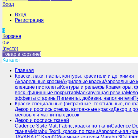
Вход
Вход
Регистрация
0
Корзина
0
₽
(пусто)
Товар в корзине!
Каталог
Главная
Краски, лаки, пасты, контуры, красители и др. химия
Акварельные краски
Акриловые краски
Аэрозольные 
клеящие пистолеты
Контуры и рельефы
Кракелюры, ф
воск, финишные покрытия
Маскирующая резина
Мело
эффекты старины
Пигменты, добавки, наполнители
П
Краски специальные (витражные, текстильные, по фар
Декор и роспись стекла, витражные краски
Декор и р
меловых и магнитных досок
Декор и роспись тканей
Cadence Style Matt Fabric, краски по ткани
Cadence Dor
тканям
Marabu Textil, краски по ткани
Аэрозольная крас
JAVANA (C.Kreul)
Объемные контуры Marabu 3D-Liner