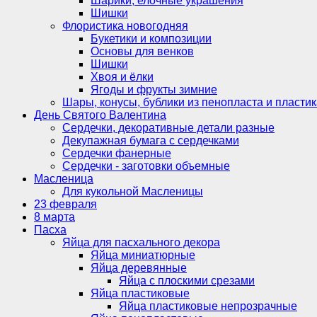
Шарики, елочные украшения
Шишки
Флористика новогодняя
Букетики и композиции
Основы для венков
Шишки
Хвоя и ёлки
Ягоды и фрукты зимние
Шары, конусы, бублики из пенопласта и пластик
День Святого Валентина
Сердечки, декоративные детали разные
Декупажная бумага с сердечками
Сердечки фанерные
Сердечки - заготовки объемные
Масленица
Для кукольной Масленицы
23 февраля
8 марта
Пасха
Яйца для пасхального декора
Яйца миниатюрные
Яйца деревянные
Яйца с плоскими срезами
Яйца пластиковые
Яйца пластиковые непрозрачные