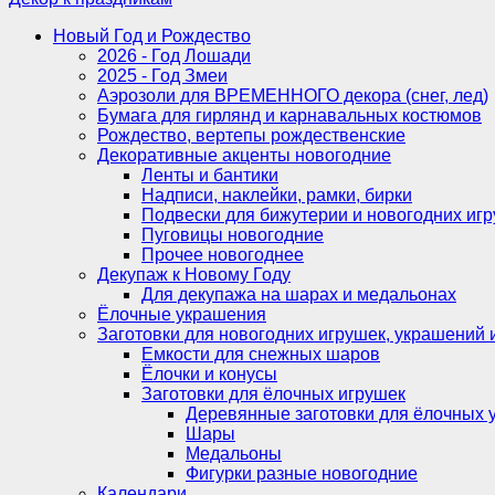
Новый Год и Рождество
2026 - Год Лошади
2025 - Год Змеи
Аэрозоли для ВРЕМЕННОГО декора (снег, лед)
Бумага для гирлянд и карнавальных костюмов
Рождество, вертепы рождественские
Декоративные акценты новогодние
Ленты и бантики
Надписи, наклейки, рамки, бирки
Подвески для бижутерии и новогодних иг
Пуговицы новогодние
Прочее новогоднее
Декупаж к Новому Году
Для декупажа на шарах и медальонах
Ёлочные украшения
Заготовки для новогодних игрушек, украшений 
Емкости для снежных шаров
Ёлочки и конусы
Заготовки для ёлочных игрушек
Деревянные заготовки для ёлочных 
Шары
Медальоны
Фигурки разные новогодние
Календари