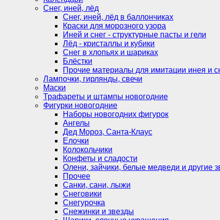
Снег, иней, лёд
Снег, иней, лёд в баллончиках
Краски для морозного узора
Иней и снег - структурные пасты и гели
Лёд - кристаллы и кубики
Снег в хлопьях и шариках
Блёстки
Прочие материалы для имитации инея и с
Лампочки, гирлянды, свечи
Маски
Трафареты и штампы новогодние
Фигурки новогодние
Наборы новогодних фигурок
Ангелы
Дед Мороз, Санта-Клаус
Елочки
Колокольчики
Конфеты и сладости
Олени, зайчики, белые медведи и другие з
Прочее
Санки, сани, лыжи
Снеговики
Снегурочка
Снежинки и звезды