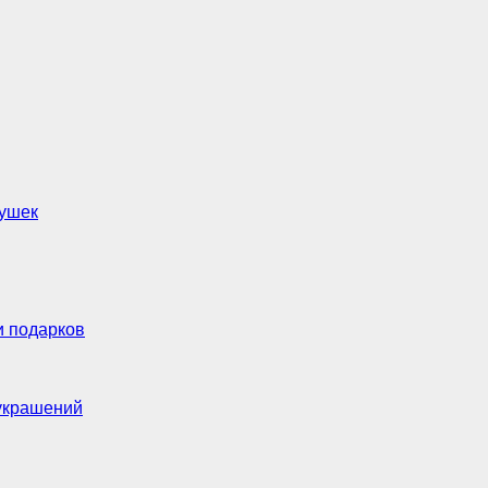
рушек
и подарков
украшений