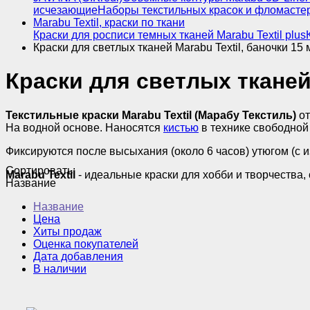
исчезающие
Наборы текстильных красок и фломасте
Marabu Textil, краски по ткани
Краски для росписи темных тканей Marabu Textil plus
Краски для светлых тканей Marabu Textil, баночки 15 
Краски для светлых тканей 
Текстильные краски Marabu Textil (Марабу Текстиль)
от
На водной основе. Наносятся
кистью
в технике свободной
Фиксируются после высыхания (около 6 часов) утюгом (с и
Сортировать:
Marabu Textil
- идеальные краски для хобби и творчества,
Название
Название
Цена
Хиты продаж
Оценка покупателей
Дата добавления
В наличии