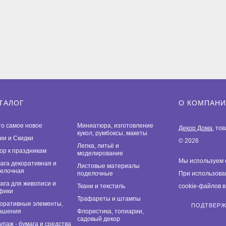
ТАЛОГ
О КОМПАН
то самое новое
Миниатюра, изготовление
Декор Дома
, то
кукол, румбоксы, макеты
ии и Скидки
© 2026
Лепка, литьё и
ор к праздникам
моделирование
Мы используем 
ага декоративная и
Листовые материалы
елочная
поделочные
При использова
ага для живописи и
Ткани и текстиль
cookie-файлов 
фики
Трафареты и штампы
оративные элементы,
ПОДТВЕР
ашения
Флористика, топиарии,
садовый декор
упаж - бумага и средства