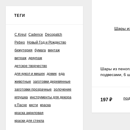
ТЕГИ
C.Kreul
Cadence
Decopatch
Pebeo
Новый Год и Рождество
бижутерия
бумага
винтаж
витраж
декупаж
детское творчество
Шары из пенопл
для кукол и мишек
домик
еда
подвесами, 6 ш
животные
заготовки деревянные
заготовки прозрачные
золочение
игрушка
инструменты для декора
197
₽
к Пасхе
кисти
краска
краска акриловая
краски для стекла