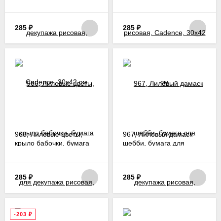
декупажа рисовая,
рисовая, Cadence, 30х42
Cadence, 30х42 см
см
285
₽
285
₽
966, Лиловые цветы,
967, Лиловый дамаск
крыло бабочки, бумага
шебби, бумага для
для декупажа рисовая,
декупажа рисовая,
Cadence, 30х42 см
Cadence, 30х42 см
285
₽
285
₽
-203
₽