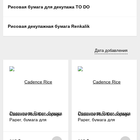
Рисовая бумага для декупажа TO DO
Рисовая декупажная бумага Renkalik
Дата добавления
Cadence Rice Decoupage
Cadence Rice Decoupage
Paper, бумага для
Paper, бумага для
декупажа рисовая, 30х30
декупажа рисовая, A3,
см, Blue Shades, K041,
718, плитка турецкая
плитка бело-синяя