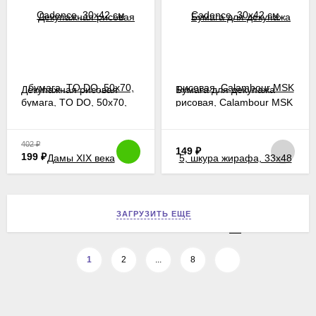
Декупажная рисовая
Бумага для декупажа
бумага, TO DO, 50х70,
рисовая, Calambour MSK
Дамы ХIХ века
5, шкура жирафа, 33х48
см
402
₽
149
₽
199
₽
ЗАГРУЗИТЬ ЕЩЕ
1
2
...
8