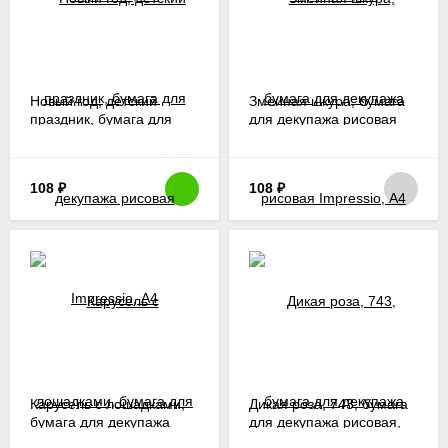
Новый год, детский
Змеиная шкура, бумага
праздник, бумага для
для декупажа рисовая
декупажа рисовая
Impressio, А4
Impressio, А4
108
₽
108
₽
Карусель с лошадками,
Дикая роза, 743, бумага
бумага для декупажа
для декупажа рисовая,
рисовая, Calambour PAU
Cadence, 30х42 см