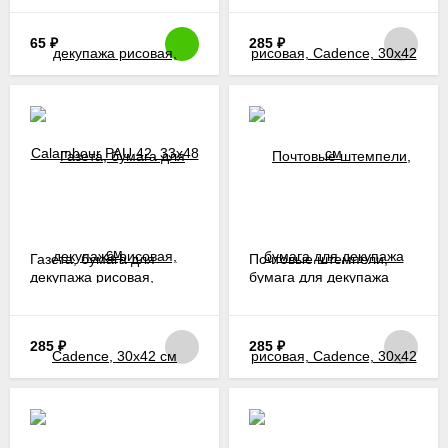
42, 33х48 см
65
₽
285
₽
Газета, бумага для
Почтовые штемпели,
декупажа рисовая,
бумага для декупажа
Cadence, 30х42 см
рисовая, Cadence, 30х42
см
285
₽
285
₽