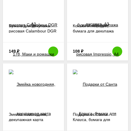
Бумага для декупажа
Коньки и лошадки,
рисовая Calambour DGR
бумага для декупажа
178, Маки и ромашки
рисовая Impressio, А4
149
₽
108
₽
Змейка новогодняя,
Подарки от Санта
декупажная карта
Клауса, бумага для
Impressio, А4
декупажа рисовая
Impressio, А4