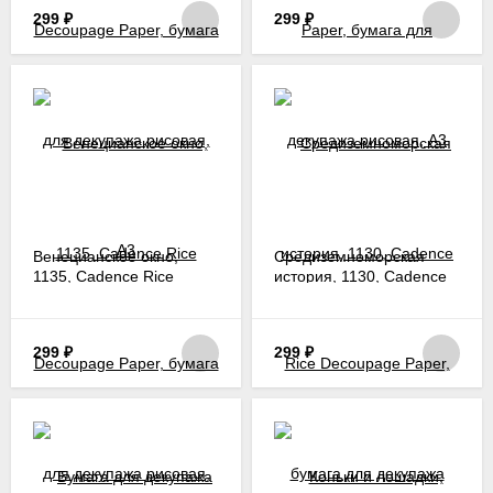
299
₽
299
₽
Венецианское окно,
Средиземноморская
1135, Cadence Rice
история, 1130, Cadence
Decoupage Paper, бумага
Rice Decoupage Paper,
для декупажа рисовая,
бумага для декупажа
A3
рисовая, A3
299
₽
299
₽