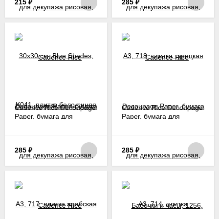
215
₽
285
₽
Cadence Rice Decoupage
Cadence Rice Decoupage
Paper, бумага для
Paper, бумага для
декупажа рисовая, A3,
декупажа рисовая, A3,
717, плитка арабская
714, плитка восточная
285
₽
285
₽