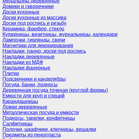
Медальоны деревянные
Домики и скворечники
Доски кухонные
Доски кухонные из массива
Доски под роспись и резьбу
Керамика, фарфор, стекло
Купюрницы, визитницы, журнальницы, календари
Лампочки, гирлянды, свечи
Магнитики для декорирования
Накладки, панно, доски под роспись
Накладки деревянные
Накладки из МДФ
Накладки фанерные
Плитки
Подсвечники и канделябры
Посуда, банки, подносы
Деревянная посуда точеная (круглой формы)
Емкости для круп и специй
Карандашницы
Ложки деревянные
Металлическая посуда и емкости
Подносы, тарелки, конфетницы
Салфетницы
Полочки, шкафчики, ключницы, вешалки
Предметы из пенопласта