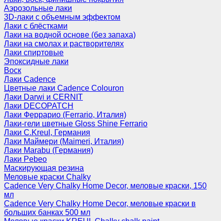
Аэрозольные лаки
3D-лаки с объемным эффектом
Лаки с блёстками
Лаки на водной основе (без запаха)
Лаки на смолах и растворителях
Лаки спиртовые
Эпоксидные лаки
Воск
Лаки Cadence
Цветные лаки Cadence Colouron
Лаки Darwi и CERNIT
Лаки DECOPATCH
Лаки Феррарио (Ferrario, Италия)
Лаки-гели цветные Gloss Shine Ferrario
Лаки C.Kreul, Германия
Лаки Маймери (Maimeri, Италия)
Лаки Marabu (Германия)
Лаки Pebeo
Маскирующая резина
Меловые краски Chalky
Cadence Very Chalky Home Decor, меловые краски, 150
мл
Cadence Very Chalky Home Decor, меловые краски в
больших банках 500 мл