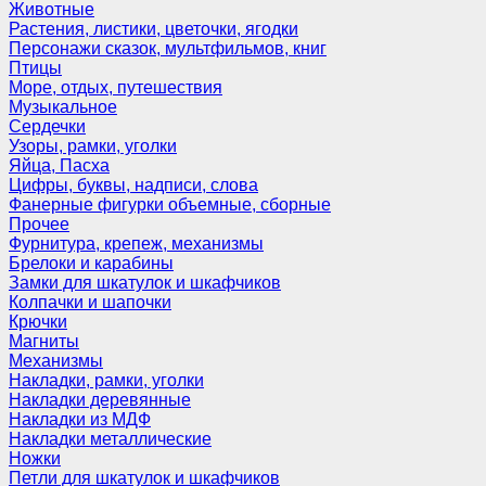
Животные
Растения, листики, цветочки, ягодки
Персонажи сказок, мультфильмов, книг
Птицы
Море, отдых, путешествия
Музыкальное
Сердечки
Узоры, рамки, уголки
Яйца, Пасха
Цифры, буквы, надписи, слова
Фанерные фигурки объемные, сборные
Прочее
Фурнитура, крепеж, механизмы
Брелоки и карабины
Замки для шкатулок и шкафчиков
Колпачки и шапочки
Крючки
Магниты
Механизмы
Накладки, рамки, уголки
Накладки деревянные
Накладки из МДФ
Накладки металлические
Ножки
Петли для шкатулок и шкафчиков