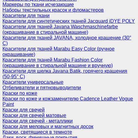
Маркеры по ткани исчезающие
Наборы текстильных красок и фломастеров
Красители для ткани
Красители для синтетических тканей Jacquard iDYE POLY
Красители для тканей Javana Waschmaschinefarbe
(окрашивание в стиральной машине)
Красители для тканей JAVANA, холодное крашение (30°
С)
Красители для тканей Marabu Easy Color (ручное
окрашивание)
Красители для тканей Marabu Fashion Color
(окрашивание в стиральной машине и вручную)
Красители для шелка Javana Batik, горячего крашения
(50-95° С)
Красители универсальные
Отбеливатели и пятновыводители
Краски по коже
Краски по коже и кожзаменителю Cadence Leather Vogue
Paint
Краски для свечей
Краски для свечей матовые
Краски для свечей - металлики
Краски для меловых и магнитных досок
Краски, светящиеся в темноте
Лаки, воск, финишные покрытия