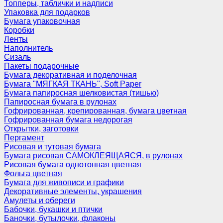
Топперы, таблички и надписи
Упаковка для подарков
Бумага упаковочная
Коробки
Ленты
Наполнитель
Сизаль
Пакеты подарочные
Бумага декоративная и поделочная
Бумага "МЯГКАЯ ТКАНЬ", Soft Paper
Бумага папиросная шелковистая (тишью)
Папиросная бумага в рулонах
Гофрированная, крепированная, бумага цветная
Гофрированная бумага недорогая
Открытки, заготовки
Пергамент
Рисовая и тутовая бумага
Бумага рисовая САМОКЛЕЯЩАЯСЯ, в рулонах
Рисовая бумага однотонная цветная
Фольга цветная
Бумага для живописи и графики
Декоративные элементы, украшения
Амулеты и обереги
Бабочки, букашки и птички
Баночки, бутылочки, флаконы