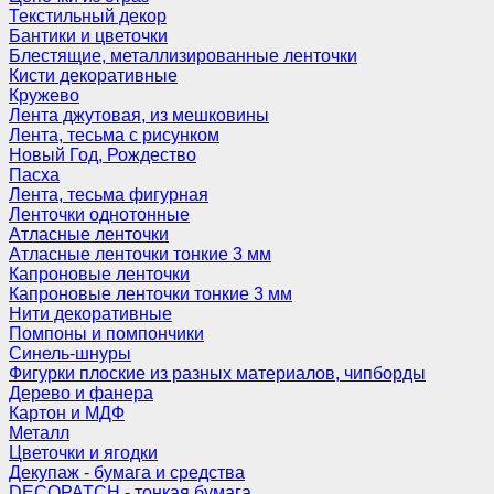
Текстильный декор
Бантики и цветочки
Блестящие, металлизированные ленточки
Кисти декоративные
Кружево
Лента джутовая, из мешковины
Лента, тесьма с рисунком
Новый Год, Рождество
Пасха
Лента, тесьма фигурная
Ленточки однотонные
Атласные ленточки
Атласные ленточки тонкие 3 мм
Капроновые ленточки
Капроновые ленточки тонкие 3 мм
Нити декоративные
Помпоны и помпончики
Синель-шнуры
Фигурки плоские из разных материалов, чипборды
Дерево и фанера
Картон и МДФ
Металл
Цветочки и ягодки
Декупаж - бумага и средства
DECOPATCH - тонкая бумага