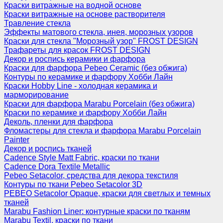
Краски витражные на водной основе
Краски витражные на основе растворителя
Травление стекла
Эффекты матового стекла, инея, морозных узоров
Краски для стекла "Морозный узор" FROST DESIGN
Трафареты для красок FROST DESIGN
Декор и роспись керамики и фарфора
Краски для фарфора Pebeo Ceramic (без обжига)
Контуры по керамике и фарфору Хобби Лайн
Краски Hobby Line - холодная керамика и
марморирование
Краски для фарфора Marabu Porcelain (без обжига)
Краски по керамике и фарфору Хобби Лайн
Деколь, пленки для фарфора
Фломастеры для стекла и фарфора Marabu Porcelain
Painter
Декор и роспись тканей
Cadence Style Matt Fabric, краски по ткани
Cadence Dora Textile Metallic
Pebeo Setacolor, средства для декора текстиля
Контуры по ткани Pebeo Setacolor 3D
PEBEO Setacolor Opaque, краски для светлых и темных
тканей
Marabu Fashion Liner: контурные краски по тканям
Marabu Textil, краски по ткани