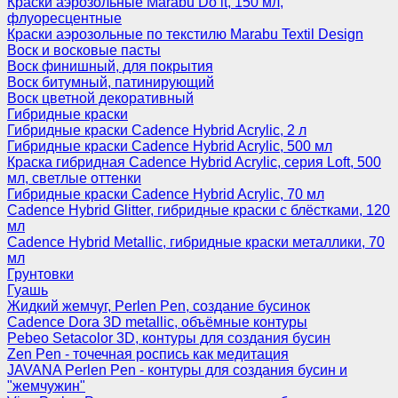
Краски аэрозольные Marabu Do it, 150 мл,
флуоресцентные
Краски аэрозольные по текстилю Marabu Textil Design
Воск и восковые пасты
Воск финишный, для покрытия
Воск битумный, патинирующий
Воск цветной декоративный
Гибридные краски
Гибридные краски Cadence Hybrid Acrylic, 2 л
Гибридные краски Cadence Hybrid Acrylic, 500 мл
Краска гибридная Cadence Hybrid Acrylic, серия Loft, 500
мл, светлые оттенки
Гибридные краски Cadence Hybrid Acrylic, 70 мл
Cadence Hybrid Glitter, гибридные краски с блёстками, 120
мл
Cadence Hybrid Metallic, гибридные краски металлики, 70
мл
Грунтовки
Гуашь
Жидкий жемчуг, Perlen Pen, создание бусинок
Cadence Dora 3D metallic, объёмные контуры
Pebeo Setacolor 3D, контуры для создания бусин
Zen Pen - точечная роспись как медитация
JAVANA Perlen Pen - контуры для создания бусин и
"жемчужин"