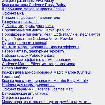
Эффект ржавчины Viva-Rusty
Краски-патины Cadence Rusty Patina
Шебби-шик, меловые краски Chalky
Эффект мха
Пигменты, добавки, наполнители
Гранулы и кристаллы
Добавки, медиумы для красок
Порошковые пигменты Cernit Sparkling
Порошковые пигменты Pearl Ex (металлики, перламутр)
Пудра бархатная Cadence Velvet Powder
Пуринг (цветные заливки)
Фэнтези, марморирование, краски-эффекты
Pebeo Fantasy, фактурные эффекты
Наборы красок Pebeo Fantasy
Мраморные эффекты, марморирование
Cadence Marble Effect, имитация мрамора
Pebeo Marbling
Краски для марморирования Magic Marble (C.Kreul,
Германия)
Краски для марморирования Marabu Easy Marble
Наборы для марморирования
Эффект керамики Cadence Cosmos Matt
Венецианская штукатурка
Эффекты разные
Миниатюра, изготовление кукол, румбоксы, макеты