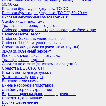
Декупажные салфетки рисовые (тонкие), Stamperia,
50х50 см
Рисовая бумага для декупажа TO DO
Рисовая бумага для декупажа (TO DO) 50х70 см
Рисовая декупажная бумага Renkalik
Салфетки для декупажа
Трансферы, переводные декоры
Cadence, трансферы-натирки новогодние блестящие
Cadence Home Decor
Cadence, 25х35 см, универсальные
Cadence,17х25 см, универсальные
Средства для декупажа (клеи, лаки, грунты)
3D-лаки, объемный эффект
Клей, лак, клей-лак для декупажа
Трансферные средства
Декупаж на стекле (запекаемые средства)
Средства DECOPATCH
Инструменты для декупажа
Заготовки и фурнитура
Венецианские маски
Винные коробки и подставки
Для бижутерии и украшений
Бирки и подвески фанерные, деревянные
Браслеты деревянные
Бусины деревянные