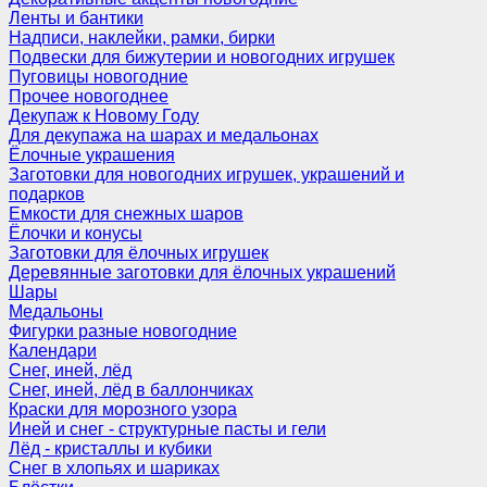
Ленты и бантики
Надписи, наклейки, рамки, бирки
Подвески для бижутерии и новогодних игрушек
Пуговицы новогодние
Прочее новогоднее
Декупаж к Новому Году
Для декупажа на шарах и медальонах
Ёлочные украшения
Заготовки для новогодних игрушек, украшений и
подарков
Емкости для снежных шаров
Ёлочки и конусы
Заготовки для ёлочных игрушек
Деревянные заготовки для ёлочных украшений
Шары
Медальоны
Фигурки разные новогодние
Календари
Снег, иней, лёд
Снег, иней, лёд в баллончиках
Краски для морозного узора
Иней и снег - структурные пасты и гели
Лёд - кристаллы и кубики
Снег в хлопьях и шариках