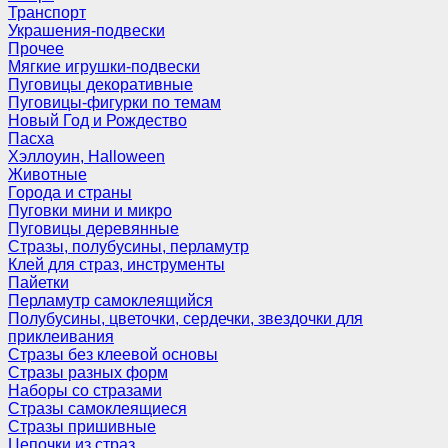
Транспорт
Украшения-подвески
Прочее
Мягкие игрушки-подвески
Пуговицы декоративные
Пуговицы-фигурки по темам
Новый Год и Рождество
Пасха
Хэллоуин, Halloween
Животные
Города и страны
Пуговки мини и микро
Пуговицы деревянные
Стразы, полубусины, перламутр
Клей для страз, инструменты
Пайетки
Перламутр самоклеящийся
Полубусины, цветочки, сердечки, звездочки для
приклеивания
Стразы без клеевой основы
Стразы разных форм
Наборы со стразами
Стразы самоклеящиеся
Стразы пришивные
Цепочки из страз