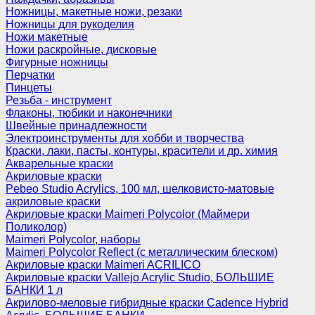
Ножницы, макетные ножи, резаки
Ножницы для рукоделия
Ножи макетные
Ножи раскройные, дисковые
Фигурные ножницы
Перчатки
Пинцеты
Резьба - инструмент
Флаконы, тюбики и наконечники
Швейные принадлежности
Электроинструменты для хобби и творчества
Краски, лаки, пасты, контуры, красители и др. химия
Акварельные краски
Акриловые краски
Pebeo Studio Acrylics, 100 мл, шелковисто-матовые
акриловые краски
Акриловые краски Maimeri Polycolor (Маймери
Поликолор)
Maimeri Polycolor, наборы
Maimeri Polycolor Reflect (с металлическим блеском)
Акриловые краски Maimeri ACRILICO
Акриловые краски Vallejo Acrylic Studio, БОЛЬШИЕ
БАНКИ 1 л
Акрилово-меловые гибридные краски Cadence Hybrid