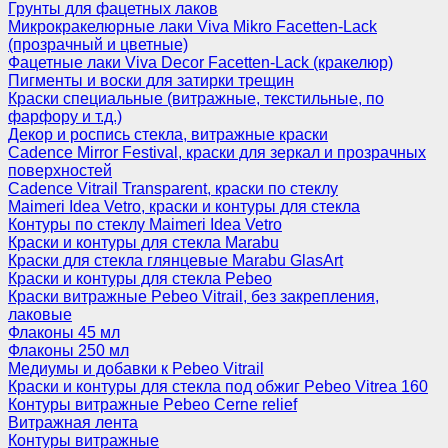
Грунты для фацетных лаков
Микрокракелюрные лаки Viva Mikro Facetten-Lack
(прозрачный и цветные)
Фацетные лаки Viva Decor Facetten-Lack (кракелюр)
Пигменты и воски для затирки трещин
Краски специальные (витражные, текстильные, по
фарфору и т.д.)
Декор и роспись стекла, витражные краски
Cadence Mirror Festival, краски для зеркал и прозрачных
поверхностей
Cadence Vitrail Transparent, краски по стеклу
Maimeri Idea Vetro, краски и контуры для стекла
Контуры по стеклу Maimeri Idea Vetro
Краски и контуры для стекла Marabu
Краски для стекла глянцевые Marabu GlasArt
Краски и контуры для стекла Pebeo
Краски витражные Pebeo Vitrail, без закрепления,
лаковые
Флаконы 45 мл
Флаконы 250 мл
Медиумы и добавки к Pebeo Vitrail
Краски и контуры для стекла под обжиг Pebeo Vitrea 160
Контуры витражные Pebeo Cerne relief
Витражная лента
Контуры витражные