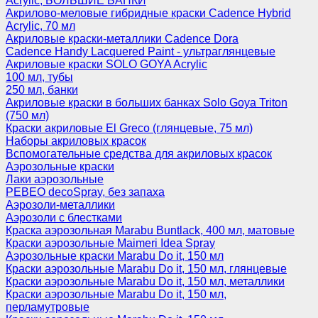
Acrylic, БОЛЬШИЕ БАНКИ
Акрилово-меловые гибридные краски Cadence Hybrid
Acrylic, 70 мл
Акриловые краски-металлики Cadence Dora
Cadence Handy Lacquered Paint - ультраглянцевые
Акриловые краски SOLO GOYA Acrylic
100 мл, тубы
250 мл, банки
Акриловые краски в больших банках Solo Goya Triton
(750 мл)
Краски акриловые El Greco (глянцевые, 75 мл)
Наборы акриловых красок
Вспомогательные средства для акриловых красок
Аэрозольные краски
Лаки аэрозольные
PEBEO decoSpray, без запаха
Аэрозоли-металлики
Аэрозоли с блестками
Краска аэрозольная Marabu Buntlack, 400 мл, матовые
Краски аэрозольные Maimeri Idea Spray
Аэрозольные краски Marabu Do it, 150 мл
Краски аэрозольные Marabu Do it, 150 мл, глянцевые
Краски аэрозольные Marabu Do it, 150 мл, металлики
Краски аэрозольные Marabu Do it, 150 мл,
перламутровые