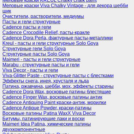
Меловые краски KREUL Chalky chalk paint
Меловые краски Viva Chalky Vintage - для декора шебби
шик
Очистители, растворители, медиумы
Пасты и гели структурные
Cadence пасты и гели
Cadence Crocodile Relief, пасты-кракле
Cadence Dora Perla, фактурные пасты-металлики
Kreul - пасты и гели структурные Solo Goya
Структурные гели Solo Goya
Структурные пасты Solo Goya
Maimeri - пасты и гели структурные
Marabu - структурные пасты и гели
Viva Decor - пасты и гели
Viva-Glitter Paste - структурные пасты с блестками
Эффекты снега, инея, хрусталя и льда
Патина, ржавчина, шебби, мох, эффекты старины
Cadence Dora Wax, восковые патины блестящие
Cadence Finger Wax, восковые патины антик
Сadence Antiquing Paint краски-антик, морилки
Cadence Antique Powder, краски-патины
Восковые патины Patina WaxX Viva Decor
Битумы, патинирующие лаки и воски
Maimeri Idea Patina, химические патины
двухкомпонентные