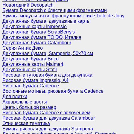
Новогодний Decopatch
Бумага Decopatch с блестящими фрагментами
Бумага модульная во французском стиле Toile de Jouy
Декупажная бумага, декупажные карты
Декупажные карты Impressio
Декупажная бумага ScrapBerry's
Декупажная бумага TO DO, Италия
Декупажная бумага Calambour
Серия Антик Деко
Декупажная бумага, Stamperia, 50х70 см
Декупажная бумага Brico
Декупажные карты Maimeri
Декупажные карты Stafil
Рисовая и тутовая бумага для декупажа
Рисовая бумага Impressio, А4
Рисовая бумага Cadence
Восточные мотивы, рисовая бумага Cadence
Для плитки
Акварельные цветы
Цветы, большой размер
Рисовая бумага Cadence c золочением
Рисовая бумага для декупажа Calambour
Этническая тематика
Бумага рисовая для декупажа Stamperia