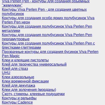
Viva Perlen Pen - контуры для создания объемных
"жемчужин"
Контуры Viva Perlen Pen - для создания цветных
полубусинок
Контуры для создания особо ярких полубусинок Viva
Perlen Pen неон
Контуры для создания полубусинок Viva Perlen Pen
металлики
Контуры для создания полубусинок Viva Perlen Pen
перламутровые
Контуры для создания полубусинок Viva Perlen Pen с
блестками-глиттерами
Прозрачные контуры для создания бусинок Viva Perlen
Pen Magic
Клеи и клеящие пистолеты
Клей для творчества универсальный
Клей для страз
UHU
Клеи аэрозольные
Клеи временной фиксации
Клей для декупажа
Клеи для золочения (морданы)
Скотч, стикеры, клеевые подушечки
Контуры и рельефы
Контуры Cadence