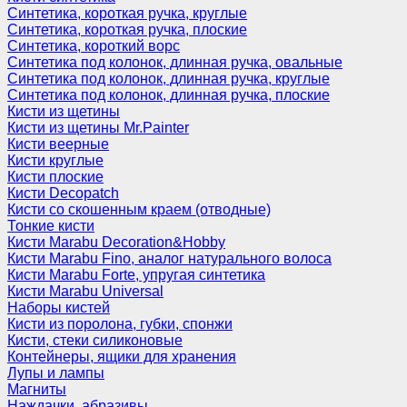
Синтетика, короткая ручка, круглые
Синтетика, короткая ручка, плоские
Синтетика, короткий ворс
Синтетика под колонок, длинная ручка, овальные
Синтетика под колонок, длинная ручка, круглые
Синтетика под колонок, длинная ручка, плоские
Кисти из щетины
Кисти из щетины Mr.Painter
Кисти веерные
Кисти круглые
Кисти плоские
Кисти Decopatch
Кисти со скошенным краем (отводные)
Тонкие кисти
Кисти Marabu Decoration&Hobby
Кисти Marabu Fino, аналог натурального волоса
Кисти Marabu Forte, упругая синтетика
Кисти Marabu Universal
Наборы кистей
Кисти из поролона, губки, спонжи
Кисти, стеки силиконовые
Контейнеры, ящики для хранения
Лупы и лампы
Магниты
Наждачки, абразивы