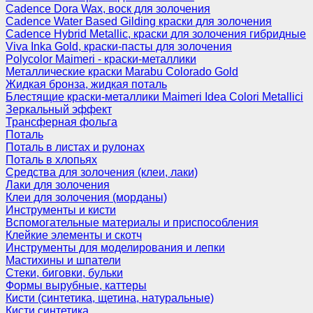
Cadence Dora Wax, воск для золочения
Cadence Water Based Gilding краски для золочения
Cadence Hybrid Metallic, краски для золочения гибридные
Viva Inka Gold, краски-пасты для золочения
Polycolor Maimeri - краски-металлики
Металлические краски Marabu Colorado Gold
Жидкая бронза, жидкая поталь
Блестящие краски-металлики Maimeri Idea Colori Metallici
Зеркальный эффект
Трансферная фольга
Поталь
Поталь в листах и рулонах
Поталь в хлопьях
Средства для золочения (клеи, лаки)
Лаки для золочения
Клеи для золочения (морданы)
Инструменты и кисти
Вспомогательные материалы и приспособления
Клейкие элементы и скотч
Инструменты для моделирования и лепки
Мастихины и шпатели
Стеки, биговки, бульки
Формы вырубные, каттеры
Кисти (синтетика, щетина, натуральные)
Кисти синтетика