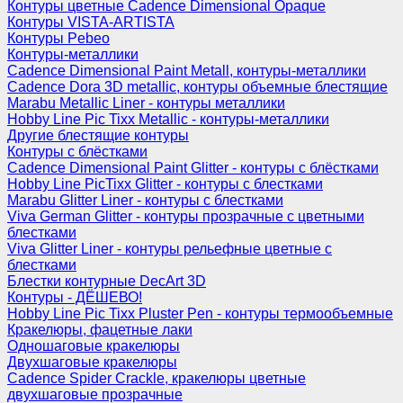
Контуры цветные Cadence Dimensional Opaque
Контуры VISTA-ARTISTA
Контуры Pebeo
Контуры-металлики
Cadence Dimensional Paint Metall, контуры-металлики
Cadence Dora 3D metallic, контуры объемные блестящие
Marabu Metallic Liner - контуры металлики
Hobby Line Pic Tixx Metallic - контуры-металлики
Другие блестящие контуры
Контуры с блёстками
Cadence Dimensional Paint Glitter - контуры с блёстками
Hobby Line PicTixx Glitter - контуры с блестками
Marabu Glitter Liner - контуры с блестками
Viva German Glitter - контуры прозрачные с цветными
блестками
Viva Glitter Liner - контуры рельефные цветные с
блестками
Блестки контурные DecArt 3D
Контуры - ДЁШЕВО!
Hobby Line Pic Tixx Pluster Pen - контуры термообъемные
Кракелюры, фацетные лаки
Одношаговые кракелюры
Двухшаговые кракелюры
Cadence Spider Crackle, кракелюры цветные
двухшаговые прозрачные