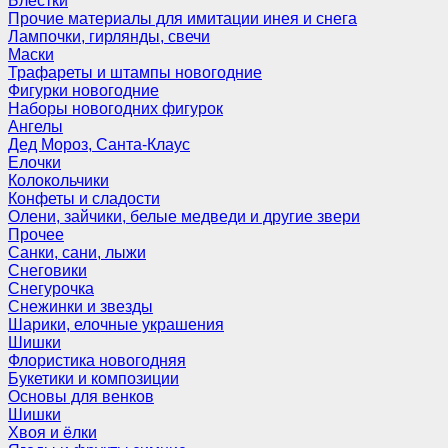
Блёстки
Прочие материалы для имитации инея и снега
Лампочки, гирлянды, свечи
Маски
Трафареты и штампы новогодние
Фигурки новогодние
Наборы новогодних фигурок
Ангелы
Дед Мороз, Санта-Клаус
Елочки
Колокольчики
Конфеты и сладости
Олени, зайчики, белые медведи и другие звери
Прочее
Санки, сани, лыжи
Снеговики
Снегурочка
Снежинки и звезды
Шарики, елочные украшения
Шишки
Флористика новогодняя
Букетики и композиции
Основы для венков
Шишки
Хвоя и ёлки