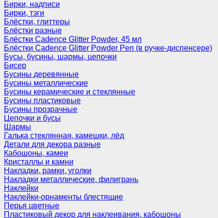
Бирки, надписи
Бирки, тэги
Блёстки, глиттеры
Блёстки разные
Блёстки Cadence Glitter Powder, 45 мл
Блёстки Cadence Glitter Powder Pen (в ручке-диспенсере)
Бусы, бусины, шармы, цепочки
Бисер
Бусины деревянные
Бусины металлические
Бусины керамические и стеклянные
Бусины пластиковые
Бусины прозрачные
Цепочки и бусы
Шармы
Галька стеклянная, камешки, лёд
Детали для декора разные
Кабошоны, камеи
Кристаллы и камни
Накладки, рамки, уголки
Накладки металлические, филигрань
Наклейки
Наклейки-орнаменты блестящие
Перья цветные
Пластиковый декор для наклеивания, кабошоны