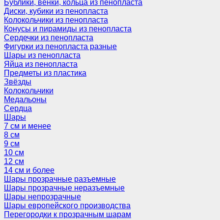
Бублики, венки, кольца из пенопласта
Диски, кубики из пенопласта
Колокольчики из пенопласта
Конусы и пирамиды из пенопласта
Сердечки из пенопласта
Фигурки из пенопласта разные
Шары из пенопласта
Яйца из пенопласта
Предметы из пластика
Звёзды
Колокольчики
Медальоны
Сердца
Шары
7 см и менее
8 см
9 см
10 см
12 см
14 см и более
Шары прозрачные разъемные
Шары прозрачные неразъемные
Шары непрозрачные
Шары европейского производства
Перегородки к прозрачным шарам