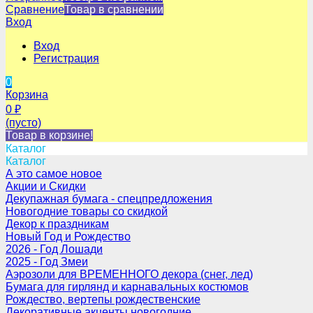
Сравнение
Товар в сравнении
Вход
Вход
Регистрация
0
Корзина
0
₽
(пусто)
Товар в корзине!
Каталог
Каталог
А это самое новое
Акции и Скидки
Декупажная бумага - спецпредложения
Новогодние товары со скидкой
Декор к праздникам
Новый Год и Рождество
2026 - Год Лошади
2025 - Год Змеи
Аэрозоли для ВРЕМЕННОГО декора (снег, лед)
Бумага для гирлянд и карнавальных костюмов
Рождество, вертепы рождественские
Декоративные акценты новогодние