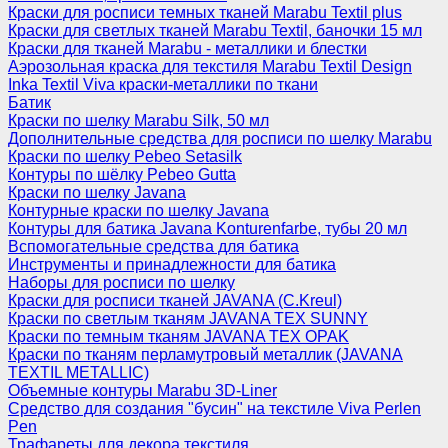
Краски для росписи темных тканей Marabu Textil plus
Краски для светлых тканей Marabu Textil, баночки 15 мл
Краски для тканей Marabu - металлики и блестки
Аэрозольная краска для текстиля Marabu Textil Design
Inka Textil Viva краски-металлики по ткани
Батик
Краски по шелку Marabu Silk, 50 мл
Дополнительные средства для росписи по шелку Marabu
Краски по шелку Pebeo Setasilk
Контуры по шёлку Pebeo Gutta
Краски по шелку Javana
Контурные краски по шелку Javana
Контуры для батика Javana Konturenfarbe, тубы 20 мл
Вспомогательные средства для батика
Инструменты и принадлежности для батика
Наборы для росписи по шелку
Краски для росписи тканей JAVANA (C.Kreul)
Краски по светлым тканям JAVANA TEX SUNNY
Краски по темным тканям JAVANA TEX OPAK
Краски по тканям перламутровый металлик (JAVANA
TEXTIL METALLIC)
Объемные контуры Marabu 3D-Liner
Средство для создания "бусин" на текстиле Viva Perlen
Pen
Трафареты для декора текстиля