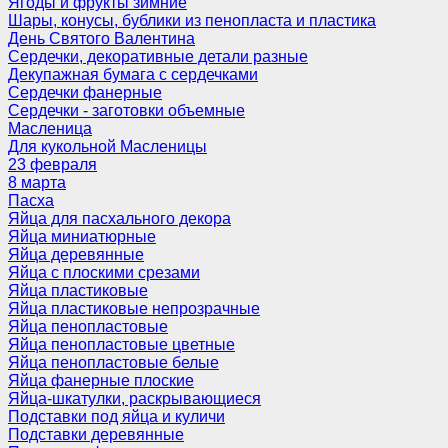
Ягоды и фрукты зимние
Шары, конусы, бублики из пенопласта и пластика
День Святого Валентина
Сердечки, декоративные детали разные
Декупажная бумага с сердечками
Сердечки фанерные
Сердечки - заготовки объемные
Масленица
Для кукольной Масленицы
23 февраля
8 марта
Пасха
Яйца для пасхального декора
Яйца миниатюрные
Яйца деревянные
Яйца с плоскими срезами
Яйца пластиковые
Яйца пластиковые непрозрачные
Яйца пенопластовые
Яйца пенопластовые цветные
Яйца пенопластовые белые
Яйца фанерные плоские
Яйца-шкатулки, раскрывающиеся
Подставки под яйца и куличи
Подставки деревянные