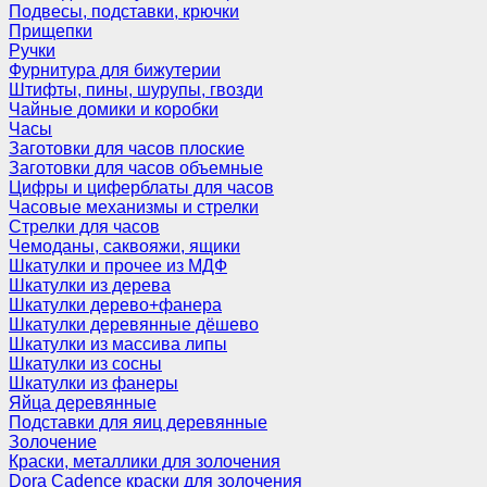
Подвесы, подставки, крючки
Прищепки
Ручки
Фурнитура для бижутерии
Штифты, пины, шурупы, гвозди
Чайные домики и коробки
Часы
Заготовки для часов плоские
Заготовки для часов объемные
Цифры и циферблаты для часов
Часовые механизмы и стрелки
Стрелки для часов
Чемоданы, саквояжи, ящики
Шкатулки и прочее из МДФ
Шкатулки из дерева
Шкатулки дерево+фанера
Шкатулки деревянные дёшево
Шкатулки из массива липы
Шкатулки из сосны
Шкатулки из фанеры
Яйца деревянные
Подставки для яиц деревянные
Золочение
Краски, металлики для золочения
Dora Cadence краски для золочения