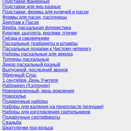
Подставки фанерные
Подставки для яиц разные
Подставки, формы для куличей и пасхи
Формы для пасхи, пасочницы
Декупаж к Пасхе
Верба, пасхальная флористика
Курочки, цыплята, кролики, птички
Гнёзда и скворечники
Пасхальные трафареты и штампы
Пасхальные подарки к Чистому четвергу
Наборы пасхальные для декора
Топперы пасхальные
Декор пасхальный разный
Выпускной, последний звонок
Яблочный Спас
1 сентября, День Учителя
Halloween (Хэллоуин)
Новорожденный, день рождения
Новоселье
Подарочные наборы
Наборы для валяния на пенопласте (игрушки)
Наборы для изготовления светильников
Подарочные сертификаты
Свадьба
Шкатулочки под кольца