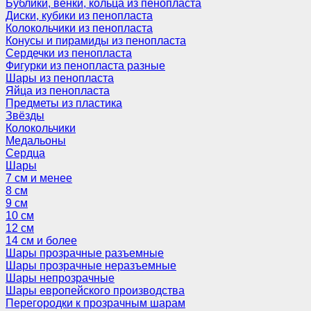
Бублики, венки, кольца из пенопласта
Диски, кубики из пенопласта
Колокольчики из пенопласта
Конусы и пирамиды из пенопласта
Сердечки из пенопласта
Фигурки из пенопласта разные
Шары из пенопласта
Яйца из пенопласта
Предметы из пластика
Звёзды
Колокольчики
Медальоны
Сердца
Шары
7 см и менее
8 см
9 см
10 см
12 см
14 см и более
Шары прозрачные разъемные
Шары прозрачные неразъемные
Шары непрозрачные
Шары европейского производства
Перегородки к прозрачным шарам