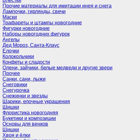
Блёстки
Прочие материалы для имитации инея и снега
Лампочки, гирлянды, свечи
Маски
Трафареты и штампы новогодние
Фигурки новогодние
Наборы новогодних фигурок
Ангелы
Дед Мороз, Санта-Клаус
Елочки
Колокольчики
Конфеты и сладости
Олени, зайчики, белые медведи и другие звери
Прочее
Санки, сани, лыжи
Снеговики
Снегурочка
Снежинки и звезды
Шарики, елочные украшения
Шишки
Флористика новогодняя
Букетики и композиции
Основы для венков
Шишки
Хвоя и ёлки