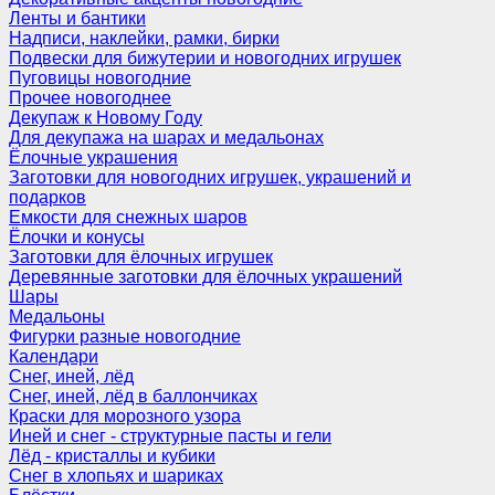
Ленты и бантики
Надписи, наклейки, рамки, бирки
Подвески для бижутерии и новогодних игрушек
Пуговицы новогодние
Прочее новогоднее
Декупаж к Новому Году
Для декупажа на шарах и медальонах
Ёлочные украшения
Заготовки для новогодних игрушек, украшений и
подарков
Емкости для снежных шаров
Ёлочки и конусы
Заготовки для ёлочных игрушек
Деревянные заготовки для ёлочных украшений
Шары
Медальоны
Фигурки разные новогодние
Календари
Снег, иней, лёд
Снег, иней, лёд в баллончиках
Краски для морозного узора
Иней и снег - структурные пасты и гели
Лёд - кристаллы и кубики
Снег в хлопьях и шариках