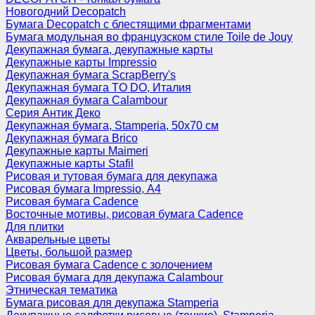
Новогодний Decopatch
Бумага Decopatch с блестящими фрагментами
Бумага модульная во французском стиле Toile de Jouy
Декупажная бумага, декупажные карты
Декупажные карты Impressio
Декупажная бумага ScrapBerry's
Декупажная бумага TO DO, Италия
Декупажная бумага Calambour
Серия Антик Деко
Декупажная бумага, Stamperia, 50х70 см
Декупажная бумага Brico
Декупажные карты Maimeri
Декупажные карты Stafil
Рисовая и тутовая бумага для декупажа
Рисовая бумага Impressio, А4
Рисовая бумага Cadence
Восточные мотивы, рисовая бумага Cadence
Для плитки
Акварельные цветы
Цветы, большой размер
Рисовая бумага Cadence c золочением
Рисовая бумага для декупажа Calambour
Этническая тематика
Бумага рисовая для декупажа Stamperia