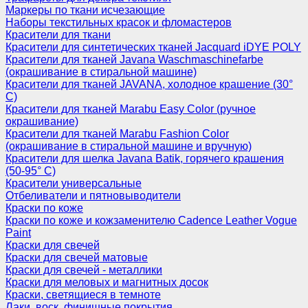
Маркеры по ткани исчезающие
Наборы текстильных красок и фломастеров
Красители для ткани
Красители для синтетических тканей Jacquard iDYE POLY
Красители для тканей Javana Waschmaschinefarbe
(окрашивание в стиральной машине)
Красители для тканей JAVANA, холодное крашение (30°
С)
Красители для тканей Marabu Easy Color (ручное
окрашивание)
Красители для тканей Marabu Fashion Color
(окрашивание в стиральной машине и вручную)
Красители для шелка Javana Batik, горячего крашения
(50-95° С)
Красители универсальные
Отбеливатели и пятновыводители
Краски по коже
Краски по коже и кожзаменителю Cadence Leather Vogue
Paint
Краски для свечей
Краски для свечей матовые
Краски для свечей - металлики
Краски для меловых и магнитных досок
Краски, светящиеся в темноте
Лаки, воск, финишные покрытия