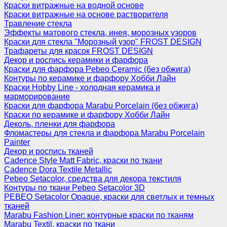
Краски витражные на водной основе
Краски витражные на основе растворителя
Травление стекла
Эффекты матового стекла, инея, морозных узоров
Краски для стекла "Морозный узор" FROST DESIGN
Трафареты для красок FROST DESIGN
Декор и роспись керамики и фарфора
Краски для фарфора Pebeo Ceramic (без обжига)
Контуры по керамике и фарфору Хобби Лайн
Краски Hobby Line - холодная керамика и
марморирование
Краски для фарфора Marabu Porcelain (без обжига)
Краски по керамике и фарфору Хобби Лайн
Деколь, пленки для фарфора
Фломастеры для стекла и фарфора Marabu Porcelain
Painter
Декор и роспись тканей
Cadence Style Matt Fabric, краски по ткани
Cadence Dora Textile Metallic
Pebeo Setacolor, средства для декора текстиля
Контуры по ткани Pebeo Setacolor 3D
PEBEO Setacolor Opaque, краски для светлых и темных
тканей
Marabu Fashion Liner: контурные краски по тканям
Marabu Textil, краски по ткани