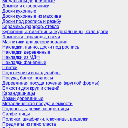
Медальоны деревянные
Домики и скворечники
Доски кухонные
Доски кухонные из массива
Доски под роспись и резьбу
Керамика, фарфор, стекло
Купюрницы, визитницы, журнальницы, календари
Лампочки, гирлянды, свечи
Магнитики для декорирования
Накладки, панно, доски под роспись
Накладки деревянные
Накладки из МДФ
Накладки фанерные
Плитки
Подсвечники и канделябры
Посуда, банки, подносы
Деревянная посуда точеная (круглой формы)
Емкости для круп и специй
Карандашницы
Ложки деревянные
Металлическая посуда и емкости
Подносы, тарелки, конфетницы
Салфетницы
Полочки, шкафчики, ключницы, вешалки
Предметы из пенопласта