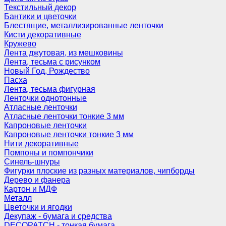
Текстильный декор
Бантики и цветочки
Блестящие, металлизированные ленточки
Кисти декоративные
Кружево
Лента джутовая, из мешковины
Лента, тесьма с рисунком
Новый Год, Рождество
Пасха
Лента, тесьма фигурная
Ленточки однотонные
Атласные ленточки
Атласные ленточки тонкие 3 мм
Капроновые ленточки
Капроновые ленточки тонкие 3 мм
Нити декоративные
Помпоны и помпончики
Синель-шнуры
Фигурки плоские из разных материалов, чипборды
Дерево и фанера
Картон и МДФ
Металл
Цветочки и ягодки
Декупаж - бумага и средства
DECOPATCH - тонкая бумага