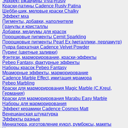
Эффект ржавчины Viva-Rusty
Краски-патины Cadence Rusty Patina
Шебби-шик, меловые краски Chalky
Эффект мха
Пигменты, добавки, наполнители
Гранулы и кристаллы
Добавки, медиумы для красок
Порошковые пигменты Cernit Sparkling
Порошковые пигменты Pearl Ex (металлики, перламутр)
Пудра бархатная Cadence Velvet Powder
Пуринг (цветные заливки)
Фэнтези, марморирование, краски-эффекты
Pebeo Fantasy, фактурные эффекты
Наборы красок Pebeo Fantasy
Мраморные эффекты, марморирование
Cadence Marble Effect, имитация мрамора
Pebeo Marbling
Краски для марморирования Magic Marble (C.Kreul,
Германия)
Краски для марморирования Marabu Easy Marble
Наборы для марморирования
Эффект керамики Cadence Cosmos Matt
Венецианская штукатурка
Эффекты разные
Миниатюра, изготовление кукол, румбоксы, макеты