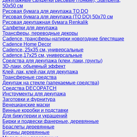
Декупажные салфетки рисовые (тонкие), Stamperia,
50х50 см
Рисовая бумага для декупажа TO DO
Рисовая бумага для декупажа (TO DO) 50х70 см
Рисовая декупажная бумага Renkalik
Салфетки для декупажа
Трансферы, переводные декоры
Cadence, трансферы-натирки новогодние блестящие
Cadence Home Decor
Cadence, 25х35 см, универсальные
Cadence,17х25 см, универсальные
Средства для декупажа (клеи, лаки, грунты)
3D-лаки, объемный эффект
Клей, лак, клей-лак для декупажа
Трансферные средства
Декупаж на стекле (запекаемые средства)
Средства DECOPATCH
Инструменты для декупажа
Заготовки и фурнитура
Венецианские маски
Винные коробки и подставки
Для бижутерии и украшений
Бирки и подвески фанерные, деревянные
Браслеты деревянные
Бусины деревянные