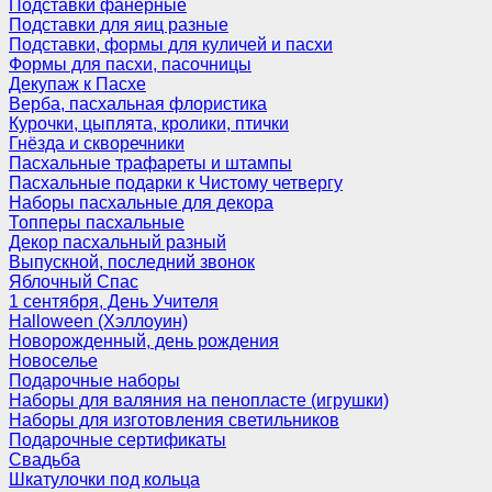
Подставки фанерные
Подставки для яиц разные
Подставки, формы для куличей и пасхи
Формы для пасхи, пасочницы
Декупаж к Пасхе
Верба, пасхальная флористика
Курочки, цыплята, кролики, птички
Гнёзда и скворечники
Пасхальные трафареты и штампы
Пасхальные подарки к Чистому четвергу
Наборы пасхальные для декора
Топперы пасхальные
Декор пасхальный разный
Выпускной, последний звонок
Яблочный Спас
1 сентября, День Учителя
Halloween (Хэллоуин)
Новорожденный, день рождения
Новоселье
Подарочные наборы
Наборы для валяния на пенопласте (игрушки)
Наборы для изготовления светильников
Подарочные сертификаты
Свадьба
Шкатулочки под кольца