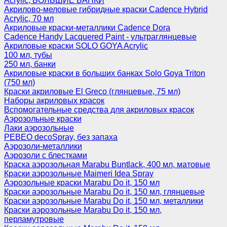
Acrylic, БОЛЬШИЕ БАНКИ
Акрилово-меловые гибридные краски Cadence Hybrid
Acrylic, 70 мл
Акриловые краски-металлики Cadence Dora
Cadence Handy Lacquered Paint - ультраглянцевые
Акриловые краски SOLO GOYA Acrylic
100 мл, тубы
250 мл, банки
Акриловые краски в больших банках Solo Goya Triton
(750 мл)
Краски акриловые El Greco (глянцевые, 75 мл)
Наборы акриловых красок
Вспомогательные средства для акриловых красок
Аэрозольные краски
Лаки аэрозольные
PEBEO decoSpray, без запаха
Аэрозоли-металлики
Аэрозоли с блестками
Краска аэрозольная Marabu Buntlack, 400 мл, матовые
Краски аэрозольные Maimeri Idea Spray
Аэрозольные краски Marabu Do it, 150 мл
Краски аэрозольные Marabu Do it, 150 мл, глянцевые
Краски аэрозольные Marabu Do it, 150 мл, металлики
Краски аэрозольные Marabu Do it, 150 мл,
перламутровые