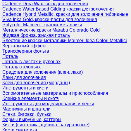
Cadence Dora Wax, воск для золочения
Cadence Water Based Gilding краски для золочения
Cadence Hybrid Metallic, краски для золочения гибридные
Viva Inka Gold, краски-пасты для золочения
Polycolor Maimeri - краски-металлики
Металлические краски Marabu Colorado Gold
Жидкая бронза, жидкая поталь
Блестящие краски-металлики Maimeri Idea Colori Metallici
Зеркальный эффект
Трансферная фольга
Поталь
Поталь в листах и рулонах
Поталь в хлопьях
Средства для золочения (клеи, лаки)
Лаки для золочения
Клеи для золочения (морданы)
Инструменты и кисти
Вспомогательные материалы и приспособления
Клейкие элементы и скотч
Инструменты для моделирования и лепки
Мастихины и шпатели
Стеки, биговки, бульки
Формы вырубные, каттеры
Кисти (синтетика, щетина, натуральные)
Кисти синтетика