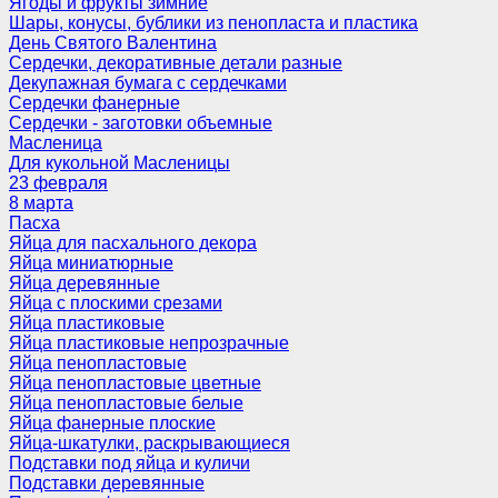
Ягоды и фрукты зимние
Шары, конусы, бублики из пенопласта и пластика
День Святого Валентина
Сердечки, декоративные детали разные
Декупажная бумага с сердечками
Сердечки фанерные
Сердечки - заготовки объемные
Масленица
Для кукольной Масленицы
23 февраля
8 марта
Пасха
Яйца для пасхального декора
Яйца миниатюрные
Яйца деревянные
Яйца с плоскими срезами
Яйца пластиковые
Яйца пластиковые непрозрачные
Яйца пенопластовые
Яйца пенопластовые цветные
Яйца пенопластовые белые
Яйца фанерные плоские
Яйца-шкатулки, раскрывающиеся
Подставки под яйца и куличи
Подставки деревянные