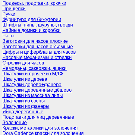
Подвесы, подставки, крючки
Прищепки
Ручки
Фурнитура для бижутерии
Штифты, пины, шурупы, гвозди
Чайные домики и коробки
Часы
Заготовки для часов плоские
Заготовки для часов объемные
Цифры и циферблаты для часов
Часовые механизмы и стрелки
Стрелки для часов
Чемоданы, саквояжи, ящики
Шкатулки и прочее из МДФ
Шкатулки из дерева
Шкатулки дерево+фанера
Шкатулки деревянные дёшево
Шкатулки из массива липы
Шкатулки из сосны
Шкатулки из фанеры
Яйца деревянные
Подставки для яиц деревянные
Золочение
Краски, металлики для золочения
Dora Cadence краски для золочения