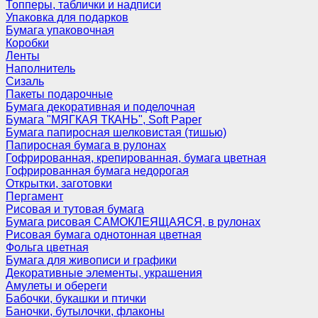
Топперы, таблички и надписи
Упаковка для подарков
Бумага упаковочная
Коробки
Ленты
Наполнитель
Сизаль
Пакеты подарочные
Бумага декоративная и поделочная
Бумага "МЯГКАЯ ТКАНЬ", Soft Paper
Бумага папиросная шелковистая (тишью)
Папиросная бумага в рулонах
Гофрированная, крепированная, бумага цветная
Гофрированная бумага недорогая
Открытки, заготовки
Пергамент
Рисовая и тутовая бумага
Бумага рисовая САМОКЛЕЯЩАЯСЯ, в рулонах
Рисовая бумага однотонная цветная
Фольга цветная
Бумага для живописи и графики
Декоративные элементы, украшения
Амулеты и обереги
Бабочки, букашки и птички
Баночки, бутылочки, флаконы