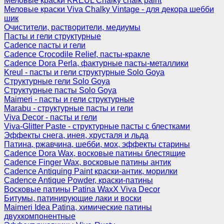
Меловые краски KREUL Chalky chalk paint
Меловые краски Viva Chalky Vintage - для декора шебби
шик
Очистители, растворители, медиумы
Пасты и гели структурные
Cadence пасты и гели
Cadence Crocodile Relief, пасты-кракле
Cadence Dora Perla, фактурные пасты-металлики
Kreul - пасты и гели структурные Solo Goya
Структурные гели Solo Goya
Структурные пасты Solo Goya
Maimeri - пасты и гели структурные
Marabu - структурные пасты и гели
Viva Decor - пасты и гели
Viva-Glitter Paste - структурные пасты с блестками
Эффекты снега, инея, хрусталя и льда
Патина, ржавчина, шебби, мох, эффекты старины
Cadence Dora Wax, восковые патины блестящие
Cadence Finger Wax, восковые патины антик
Сadence Antiquing Paint краски-антик, морилки
Cadence Antique Powder, краски-патины
Восковые патины Patina WaxX Viva Decor
Битумы, патинирующие лаки и воски
Maimeri Idea Patina, химические патины
двухкомпонентные