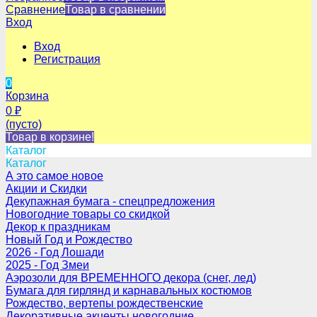
Сравнение
Товар в сравнении
Вход
Вход
Регистрация
0
Корзина
0
₽
(пусто)
Товар в корзине!
Каталог
Каталог
А это самое новое
Акции и Скидки
Декупажная бумага - спецпредложения
Новогодние товары со скидкой
Декор к праздникам
Новый Год и Рождество
2026 - Год Лошади
2025 - Год Змеи
Аэрозоли для ВРЕМЕННОГО декора (снег, лед)
Бумага для гирлянд и карнавальных костюмов
Рождество, вертепы рождественские
Декоративные акценты новогодние