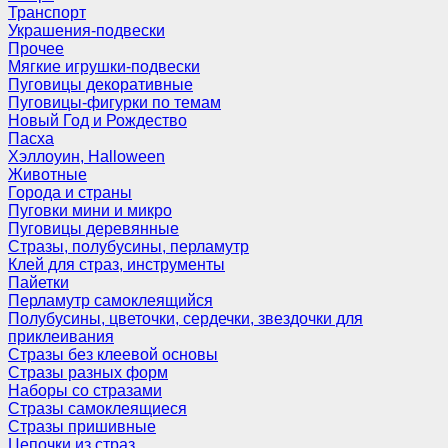
Транспорт
Украшения-подвески
Прочее
Мягкие игрушки-подвески
Пуговицы декоративные
Пуговицы-фигурки по темам
Новый Год и Рождество
Пасха
Хэллоуин, Halloween
Животные
Города и страны
Пуговки мини и микро
Пуговицы деревянные
Стразы, полубусины, перламутр
Клей для страз, инструменты
Пайетки
Перламутр самоклеящийся
Полубусины, цветочки, сердечки, звездочки для
приклеивания
Стразы без клеевой основы
Стразы разных форм
Наборы со стразами
Стразы самоклеящиеся
Стразы пришивные
Цепочки из страз