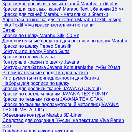
Краски для росписи темных тканей Marabu Textil plus
Краски для светлых тканей Marabu Textil, баночки 15 мл
Краски для тканей Marabu - металлики и блестки
Аэрозольная краска для текстиля Marabu Textil Design
Inka Textil Viva краски-металлики по ткани
Батик
Краски по шелку Marabu Silk, 50 мл
Дополнительные средства для росписи по шелку Marabu
Краски по шелку Pebeo Setasilk
Контуры по шёлку Pebeo Gutta
Краски по шелку Javana
Контурные краски по шелку Javana
Контуры для батика Javana Konturenfarbe, тубы 20 мл
Вспомогательные средства для батика
Инструменты и принадлежности для батика
Наборы для росписи по шелку
Краски для росписи тканей JAVANA (C.Kreul)
Краски по светлым тканям JAVANA TEX SUNNY
Краски по темным тканям JAVANA TEX OPAK
Краски по тканям перламутровый металлик (JAVANA
TEXTIL METALLIC)
Объемные контуры Marabu 3D-Liner
Средство для создания "бусин" на текстиле Viva Perlen
Pen
Трафареты для декора текстиля