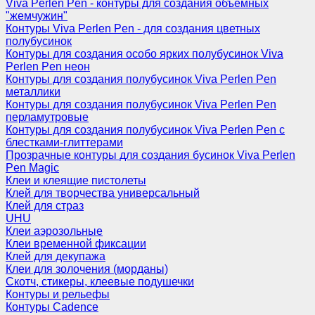
Viva Perlen Pen - контуры для создания объемных
"жемчужин"
Контуры Viva Perlen Pen - для создания цветных
полубусинок
Контуры для создания особо ярких полубусинок Viva
Perlen Pen неон
Контуры для создания полубусинок Viva Perlen Pen
металлики
Контуры для создания полубусинок Viva Perlen Pen
перламутровые
Контуры для создания полубусинок Viva Perlen Pen с
блестками-глиттерами
Прозрачные контуры для создания бусинок Viva Perlen
Pen Magic
Клеи и клеящие пистолеты
Клей для творчества универсальный
Клей для страз
UHU
Клеи аэрозольные
Клеи временной фиксации
Клей для декупажа
Клеи для золочения (морданы)
Скотч, стикеры, клеевые подушечки
Контуры и рельефы
Контуры Cadence