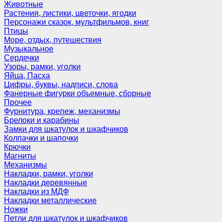
Животные
Растения, листики, цветочки, ягодки
Персонажи сказок, мультфильмов, книг
Птицы
Море, отдых, путешествия
Музыкальное
Сердечки
Узоры, рамки, уголки
Яйца, Пасха
Цифры, буквы, надписи, слова
Фанерные фигурки объемные, сборные
Прочее
Фурнитура, крепеж, механизмы
Брелоки и карабины
Замки для шкатулок и шкафчиков
Колпачки и шапочки
Крючки
Магниты
Механизмы
Накладки, рамки, уголки
Накладки деревянные
Накладки из МДФ
Накладки металлические
Ножки
Петли для шкатулок и шкафчиков