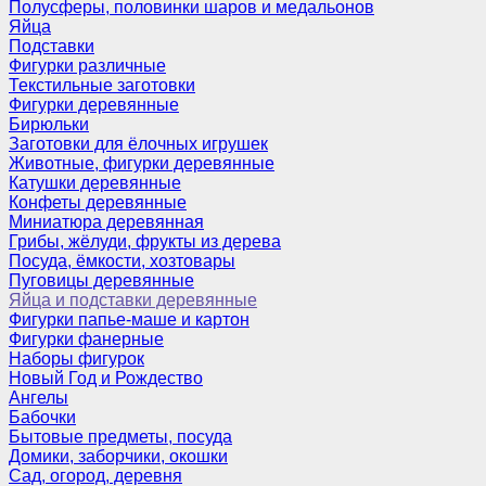
Полусферы, половинки шаров и медальонов
Яйца
Подставки
Фигурки различные
Текстильные заготовки
Фигурки деревянные
Бирюльки
Заготовки для ёлочных игрушек
Животные, фигурки деревянные
Катушки деревянные
Конфеты деревянные
Миниатюра деревянная
Грибы, жёлуди, фрукты из дерева
Посуда, ёмкости, хозтовары
Пуговицы деревянные
Яйца и подставки деревянные
Фигурки папье-маше и картон
Фигурки фанерные
Наборы фигурок
Новый Год и Рождество
Ангелы
Бабочки
Бытовые предметы, посуда
Домики, заборчики, окошки
Сад, огород, деревня