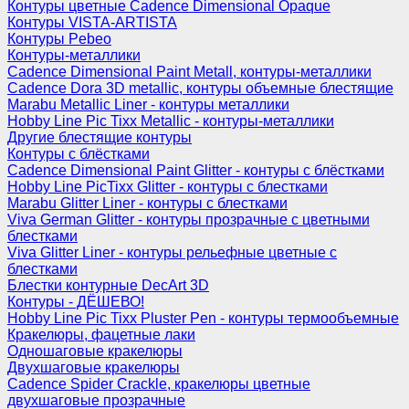
Контуры цветные Cadence Dimensional Opaque
Контуры VISTA-ARTISTA
Контуры Pebeo
Контуры-металлики
Cadence Dimensional Paint Metall, контуры-металлики
Cadence Dora 3D metallic, контуры объемные блестящие
Marabu Metallic Liner - контуры металлики
Hobby Line Pic Tixx Metallic - контуры-металлики
Другие блестящие контуры
Контуры с блёстками
Cadence Dimensional Paint Glitter - контуры с блёстками
Hobby Line PicTixx Glitter - контуры с блестками
Marabu Glitter Liner - контуры с блестками
Viva German Glitter - контуры прозрачные с цветными
блестками
Viva Glitter Liner - контуры рельефные цветные с
блестками
Блестки контурные DecArt 3D
Контуры - ДЁШЕВО!
Hobby Line Pic Tixx Pluster Pen - контуры термообъемные
Кракелюры, фацетные лаки
Одношаговые кракелюры
Двухшаговые кракелюры
Cadence Spider Crackle, кракелюры цветные
двухшаговые прозрачные