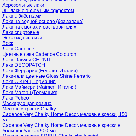
Аэрозольные лаки
3D-лаки с объемным эффектом
Лаки с блёстками
Лаки на водной основе (без запаха)
Лаки на смолах и растворителях
Лаки спиртовые
Эпоксидные лаки
Воск
Лаки Cadence
Цветные лаки Cadence Colouron
Лаки Darwi и CERNIT
Лаки DECOPATCH
Лаки Феррарио (Ferrario, Италия)
Лаки-гели цветные Gloss Shine Ferrario
Лаки C.Kreul, Германия
Лаки Маймери (Maimeri, Италия)
Лаки Marabu (Германия)
Лаки Pebeo
Маскирующая резина
Меловые краски Chalky
Cadence Very Chalky Home Decor, меловые краски, 150
мл
Cadence Very Chalky Home Decor, меловые краски в
больших банках 500 мл