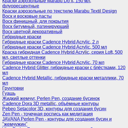
Краски аэрозольные Marabu Do it, 150 мл,
флуоресцентные
Краски аэрозольные по текстилю Marabu Textil Design
Воск и восковые пасты
Воск финишный, для покрытия
Воск битумный, патинирующий
Воск цветной декоративный
Гибридные краски
Гибридные краски Cadence Hybrid Acrylic, 2 л
Гибридные краски Cadence Hybrid Acrylic, 500 мл
Краска гибридная Cadence Hybrid Acrylic, серия Loft, 500
мл, светлые оттенки
Гибридные краски Cadence Hybrid Acrylic, 70 мл
Cadence Hybrid Glitter, гибридные краски с блёстками, 120
мл
Cadence Hybrid Metallic, гибридные краски металлики, 70
мл
Грунтовки
Гуашь
Жидкий жемчуг, Perlen Pen, создание бусинок
Cadence Dora 3D metallic, объёмные контуры
Pebeo Setacolor 3D, контуры для создания бусин
Zen Pen - точечная роспись как медитация
JAVANA Perlen Pen - контуры для создания бусин и
"жемчужин"