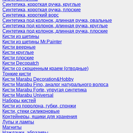
Синтетика, короткая ручка, круглые
Синтетика, короткая ручка, плоские
Синтетика, короткий ворс
Синтетика под колонок, длинная ручка, овальные
Синтетика под колонок, длинная ручка, круглые
Синтетика под колонок, длинная ручка, плоские
Кисти из щетины
Кисти из щетины Mr.Painter
Кисти веерные
Кисти круглые
Кисти плоские
Кисти Decopatch
Кисти со скошенным краем (отводные)
Тонкие кисти
Кисти Marabu Decoration&Hobby
Кисти Marabu Fino, аналог натурального волоса
Кисти Marabu Forte, упругая синтетика
Кисти Marabu Universal
Наборы кистей
Кисти из поролона, губки, спонжи
Кисти, стеки силиконовые
Контейнеры, ящики для хранения
Лупы и лампы
Магниты
Наждачки, абразивы