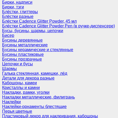
Бирки, надписи
Бирки, тэги
Блёстки, глиттеры
Блёстки разные
Блёстки Cadence Glitter Powder, 45 мл
Блёстки Cadence Glitter Powder Pen (в ручке-диспенсере)
Бусы, бусины, шармы, цепочки
Бисер
Бусины деревянные
Бусины металлические
Бусины керамические и стеклянные
Бусины пластиковые
Бусины прозрачные
Цепочки и бусы
Шармы
Галька стеклянная, камешки, лёд
Детали для декора разные
Кабошоны, камеи
Кристаллы и камни
Накладки, рамки, уголки
Накладки металлические, филигрань
Наклейки
Наклейки-орнаменты блестящие
Перья цветные
Пластиковый декор для наклеивания, кабошоны