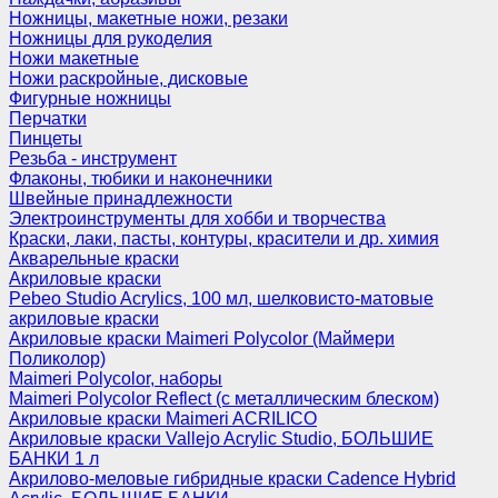
Ножницы, макетные ножи, резаки
Ножницы для рукоделия
Ножи макетные
Ножи раскройные, дисковые
Фигурные ножницы
Перчатки
Пинцеты
Резьба - инструмент
Флаконы, тюбики и наконечники
Швейные принадлежности
Электроинструменты для хобби и творчества
Краски, лаки, пасты, контуры, красители и др. химия
Акварельные краски
Акриловые краски
Pebeo Studio Acrylics, 100 мл, шелковисто-матовые
акриловые краски
Акриловые краски Maimeri Polycolor (Маймери
Поликолор)
Maimeri Polycolor, наборы
Maimeri Polycolor Reflect (с металлическим блеском)
Акриловые краски Maimeri ACRILICO
Акриловые краски Vallejo Acrylic Studio, БОЛЬШИЕ
БАНКИ 1 л
Акрилово-меловые гибридные краски Cadence Hybrid