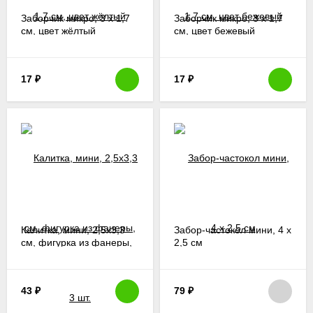
Заборчик микро, 3 х 1,7
Заборчик микро, 3 х 1,7
см, цвет жёлтый
см, цвет бежевый
17
₽
17
₽
Калитка, мини, 2,5х3,3
Забор-частокол мини, 4 х
см, фигурка из фанеры,
2,5 см
3 шт.
43
₽
79
₽