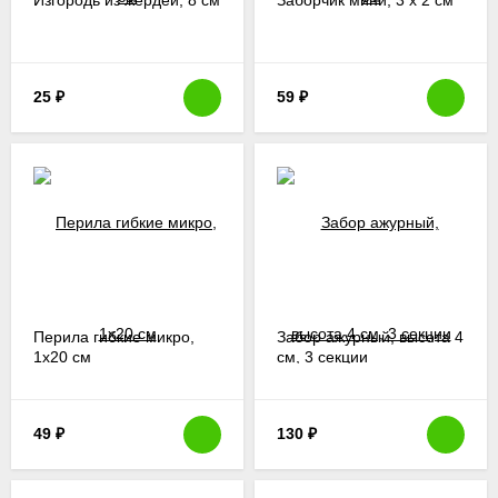
25
₽
59
₽
Перила гибкие микро,
Забор ажурный, высота 4
1х20 см
см, 3 секции
49
₽
130
₽