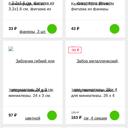
Балюстрада, мини,
Калитка, 7,5 х 10 см,
3,2х1,6 см, фигурка из
фигурка из фанеры
фанеры, 3 шт.
33
₽
43
₽
-32
₽
Заборчик гибкий для
Забор металлический,
миниатюры, 24 х 3 см,
для миниатюры, 26 х 4
цветной
см, 4 секции
195
₽
97
₽
163
₽