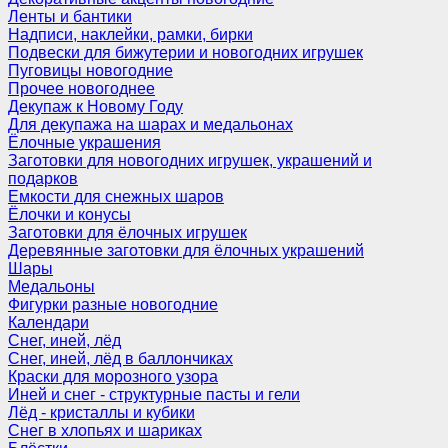
Ленты и бантики
Надписи, наклейки, рамки, бирки
Подвески для бижутерии и новогодних игрушек
Пуговицы новогодние
Прочее новогоднее
Декупаж к Новому Году
Для декупажа на шарах и медальонах
Ёлочные украшения
Заготовки для новогодних игрушек, украшений и
подарков
Емкости для снежных шаров
Ёлочки и конусы
Заготовки для ёлочных игрушек
Деревянные заготовки для ёлочных украшений
Шары
Медальоны
Фигурки разные новогодние
Календари
Снег, иней, лёд
Снег, иней, лёд в баллончиках
Краски для морозного узора
Иней и снег - структурные пасты и гели
Лёд - кристаллы и кубики
Снег в хлопьях и шариках