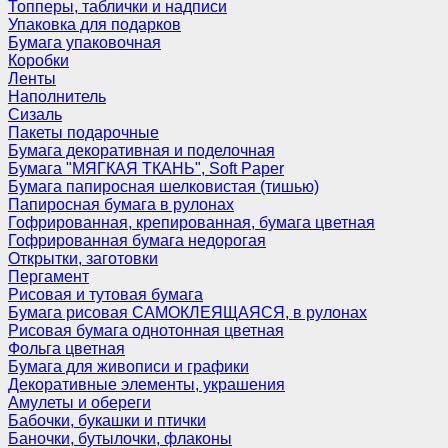
Топперы, таблички и надписи
Упаковка для подарков
Бумага упаковочная
Коробки
Ленты
Наполнитель
Сизаль
Пакеты подарочные
Бумага декоративная и поделочная
Бумага "МЯГКАЯ ТКАНЬ", Soft Paper
Бумага папиросная шелковистая (тишью)
Папиросная бумага в рулонах
Гофрированная, крепированная, бумага цветная
Гофрированная бумага недорогая
Открытки, заготовки
Пергамент
Рисовая и тутовая бумага
Бумага рисовая САМОКЛЕЯЩАЯСЯ, в рулонах
Рисовая бумага однотонная цветная
Фольга цветная
Бумага для живописи и графики
Декоративные элементы, украшения
Амулеты и обереги
Бабочки, букашки и птички
Баночки, бутылочки, флаконы