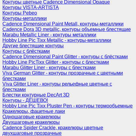
Контуры цветные Cadence Dimensional Opaque
Контуры VISTA-ARTISTA
Контуры Pebeo
Контуры-металлики
Cadence Dimensional Paint Metall, контуры-металлики
Cadence Dora 3D metallic, контуры объемные блестящие
Marabu Metallic Liner - контуры металлики
Hobby Line Pic Tixx Metallic - контуры-металлики
Другие блестящие контуры
Контуры с блёстками
Cadence Dimensional Paint Glitter - контуры с блёстками
Hobby Line PicTixx Glitter - контуры с блестками
Marabu Glitter Liner - контуры с блестками
Viva German Glitter - контуры прозрачные с цветными
блестками
Viva Glitter Liner - контуры рельефные цветные с
блестками
Блестки контурные DecArt 3D
Контуры - ДЁШЕВО!
Hobby Line Pic Tixx Pluster Pen - контуры термообъемные
Кракелюры, фацетные лаки
Одношаговые кракелюры
Двухшаговые кракелюры
Cadence Spider Crackle, кракелюры цветные
двухшаговые прозрачные