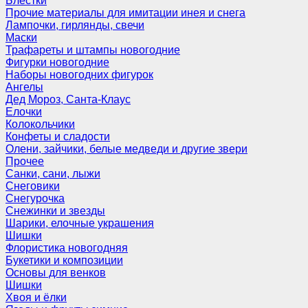
Блёстки
Прочие материалы для имитации инея и снега
Лампочки, гирлянды, свечи
Маски
Трафареты и штампы новогодние
Фигурки новогодние
Наборы новогодних фигурок
Ангелы
Дед Мороз, Санта-Клаус
Елочки
Колокольчики
Конфеты и сладости
Олени, зайчики, белые медведи и другие звери
Прочее
Санки, сани, лыжи
Снеговики
Снегурочка
Снежинки и звезды
Шарики, елочные украшения
Шишки
Флористика новогодняя
Букетики и композиции
Основы для венков
Шишки
Хвоя и ёлки