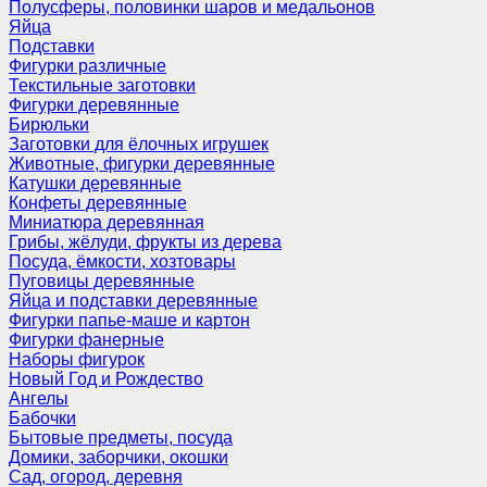
Полусферы, половинки шаров и медальонов
Яйца
Подставки
Фигурки различные
Текстильные заготовки
Фигурки деревянные
Бирюльки
Заготовки для ёлочных игрушек
Животные, фигурки деревянные
Катушки деревянные
Конфеты деревянные
Миниатюра деревянная
Грибы, жёлуди, фрукты из дерева
Посуда, ёмкости, хозтовары
Пуговицы деревянные
Яйца и подставки деревянные
Фигурки папье-маше и картон
Фигурки фанерные
Наборы фигурок
Новый Год и Рождество
Ангелы
Бабочки
Бытовые предметы, посуда
Домики, заборчики, окошки
Сад, огород, деревня