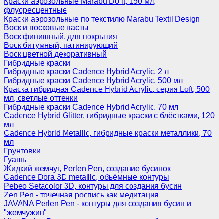
Краски аэрозольные Marabu Do it, 150 мл,
флуоресцентные
Краски аэрозольные по текстилю Marabu Textil Design
Воск и восковые пасты
Воск финишный, для покрытия
Воск битумный, патинирующий
Воск цветной декоративный
Гибридные краски
Гибридные краски Cadence Hybrid Acrylic, 2 л
Гибридные краски Cadence Hybrid Acrylic, 500 мл
Краска гибридная Cadence Hybrid Acrylic, серия Loft, 500
мл, светлые оттенки
Гибридные краски Cadence Hybrid Acrylic, 70 мл
Cadence Hybrid Glitter, гибридные краски с блёстками, 120
мл
Cadence Hybrid Metallic, гибридные краски металлики, 70
мл
Грунтовки
Гуашь
Жидкий жемчуг, Perlen Pen, создание бусинок
Cadence Dora 3D metallic, объёмные контуры
Pebeo Setacolor 3D, контуры для создания бусин
Zen Pen - точечная роспись как медитация
JAVANA Perlen Pen - контуры для создания бусин и
"жемчужин"