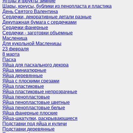
Ягоды и фрукты зимние
Шары, конусы, бублики из пенопласта и пластика
День Святого Валентина
Сердечки, декоративные детали разные
Декупажная бумага с сердечками
Сердечки фанерные
Сердечки - заготовки объемные
Масленица
Для кукольной Масленицы
23 февраля
8 марта
Пасха
Яйца для пасхального декора
Яйца миниатюрные
Яйца деревянные
Яйца с плоскими срезами
Яйца пластиковые
Яйца пластиковые непрозрачные
Яйца пенопластовые
Яйца пенопластовые цветные
Яйца пенопластовые белые
Яйца фанерные плоские
Яйца-шкатулки, раскрывающиеся
Подставки под яйца и куличи
Подставки деревянные