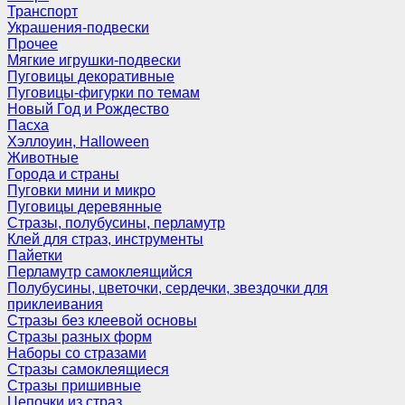
Транспорт
Украшения-подвески
Прочее
Мягкие игрушки-подвески
Пуговицы декоративные
Пуговицы-фигурки по темам
Новый Год и Рождество
Пасха
Хэллоуин, Halloween
Животные
Города и страны
Пуговки мини и микро
Пуговицы деревянные
Стразы, полубусины, перламутр
Клей для страз, инструменты
Пайетки
Перламутр самоклеящийся
Полубусины, цветочки, сердечки, звездочки для
приклеивания
Стразы без клеевой основы
Стразы разных форм
Наборы со стразами
Стразы самоклеящиеся
Стразы пришивные
Цепочки из страз