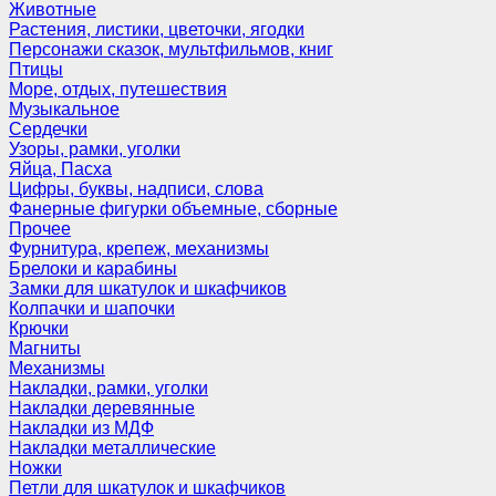
Животные
Растения, листики, цветочки, ягодки
Персонажи сказок, мультфильмов, книг
Птицы
Море, отдых, путешествия
Музыкальное
Сердечки
Узоры, рамки, уголки
Яйца, Пасха
Цифры, буквы, надписи, слова
Фанерные фигурки объемные, сборные
Прочее
Фурнитура, крепеж, механизмы
Брелоки и карабины
Замки для шкатулок и шкафчиков
Колпачки и шапочки
Крючки
Магниты
Механизмы
Накладки, рамки, уголки
Накладки деревянные
Накладки из МДФ
Накладки металлические
Ножки
Петли для шкатулок и шкафчиков