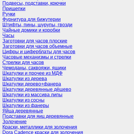
Подвесы, подставки, крючки
Прищепки
Ручки
Фурнитура для бижутерии
Штифты, пины, шурупы, гвозди
Чайные домики и коробки
Часы
Заготовки для часов плоские
Заготовки для часов объемные
Цифры и циферблаты для часов
Часовые механизмы и стрелки
Стрелки для часов
Чемоданы, саквояжи, ящики
Шкатулки и прочее из МДФ
Шкатулки из дерева
Шкатулки дерево+фанера
Шкатулки деревянные дёшево
Шкатулки из массива липы
Шкатулки из сосны
Шкатулки из фанеры
Яйца деревянные
Подставки для яиц деревянные
Золочение
Краски, металлики для золочения
Dora Cadence краски для золочения