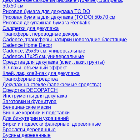
Декупажные салфетки рисовые (тонкие), Stamperia,
50х50 см
Рисовая бумага для декупажа TO DO
Рисовая бумага для декупажа (TO DO) 50х70 см
Рисовая декупажная бумага Renkalik
Салфетки для декупажа
Трансферы, переводные декоры
Cadence, трансферы-натирки новогодние блестящие
Cadence Home Decor
Cadence, 25х35 см, универсальные
Cadence,17х25 см, универсальные
Средства для декупажа (клеи, лаки, грунты)
3D-лаки, объемный эффект
Клей, лак, клей-лак для декупажа
Трансферные средства
Декупаж на стекле (запекаемые средства)
Средства DECOPATCH
Инструменты для декупажа
Заготовки и фурнитура
Венецианские маски
Винные коробки и подставки
Для бижутерии и украшений
Бирки и подвески фанерные, деревянные
Браслеты деревянные
Бусины деревянные