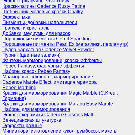
Эффект ржавчины Viva-Rusty
Краски-патины Cadence Rusty Patina
Шебби-шик, меловые краски Chalky
Эффект мха
Пигменты, добавки, наполнители
Гранулы и кристаллы
Добавки, медиумы для красок
Порошковые пигменты Cernit Sparkling
Порошковые пигменты Pearl Ex (металлики, перламутр)
Пудра бархатная Cadence Velvet Powder
Пуринг (цветные заливки)
Фэнтези, марморирование, краски-эффекты
Pebeo Fantasy, фактурные эффекты
Наборы красок Pebeo Fantasy
Мраморные эффекты, марморирование
Cadence Marble Effect, имитация мрамора
Pebeo Marbling
Краски для марморирования Magic Marble (C.Kreul,
Германия)
Краски для марморирования Marabu Easy Marble
Наборы для марморирования
Эффект керамики Cadence Cosmos Matt
Венецианская штукатурка
Эффекты разные
Миниатюра, изготовление кукол, румбоксы, макеты