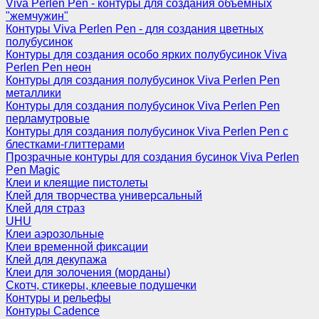
Viva Perlen Pen - контуры для создания объемных
"жемчужин"
Контуры Viva Perlen Pen - для создания цветных
полубусинок
Контуры для создания особо ярких полубусинок Viva
Perlen Pen неон
Контуры для создания полубусинок Viva Perlen Pen
металлики
Контуры для создания полубусинок Viva Perlen Pen
перламутровые
Контуры для создания полубусинок Viva Perlen Pen с
блестками-глиттерами
Прозрачные контуры для создания бусинок Viva Perlen
Pen Magic
Клеи и клеящие пистолеты
Клей для творчества универсальный
Клей для страз
UHU
Клеи аэрозольные
Клеи временной фиксации
Клей для декупажа
Клеи для золочения (морданы)
Скотч, стикеры, клеевые подушечки
Контуры и рельефы
Контуры Cadence