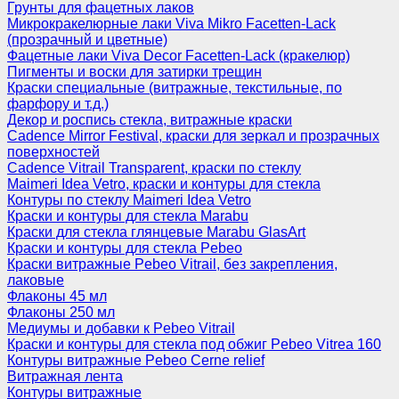
Грунты для фацетных лаков
Микрокракелюрные лаки Viva Mikro Facetten-Lack
(прозрачный и цветные)
Фацетные лаки Viva Decor Facetten-Lack (кракелюр)
Пигменты и воски для затирки трещин
Краски специальные (витражные, текстильные, по
фарфору и т.д.)
Декор и роспись стекла, витражные краски
Cadence Mirror Festival, краски для зеркал и прозрачных
поверхностей
Cadence Vitrail Transparent, краски по стеклу
Maimeri Idea Vetro, краски и контуры для стекла
Контуры по стеклу Maimeri Idea Vetro
Краски и контуры для стекла Marabu
Краски для стекла глянцевые Marabu GlasArt
Краски и контуры для стекла Pebeo
Краски витражные Pebeo Vitrail, без закрепления,
лаковые
Флаконы 45 мл
Флаконы 250 мл
Медиумы и добавки к Pebeo Vitrail
Краски и контуры для стекла под обжиг Pebeo Vitrea 160
Контуры витражные Pebeo Cerne relief
Витражная лента
Контуры витражные