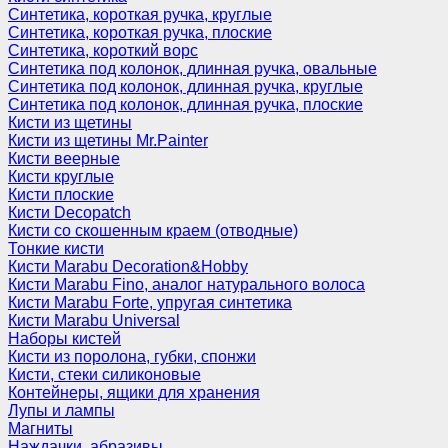
Синтетика, короткая ручка, круглые
Синтетика, короткая ручка, плоские
Синтетика, короткий ворс
Синтетика под колонок, длинная ручка, овальные
Синтетика под колонок, длинная ручка, круглые
Синтетика под колонок, длинная ручка, плоские
Кисти из щетины
Кисти из щетины Mr.Painter
Кисти веерные
Кисти круглые
Кисти плоские
Кисти Decopatch
Кисти со скошенным краем (отводные)
Тонкие кисти
Кисти Marabu Decoration&Hobby
Кисти Marabu Fino, аналог натурального волоса
Кисти Marabu Forte, упругая синтетика
Кисти Marabu Universal
Наборы кистей
Кисти из поролона, губки, спонжи
Кисти, стеки силиконовые
Контейнеры, ящики для хранения
Лупы и лампы
Магниты
Наждачки, абразивы