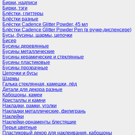
Бирки, надписи
Бирки, тэги
Блёстки, глиттеры
Блёстки разные
Блёстки Cadence Glitter Powder, 45 мл
Блёстки Cadence Glitter Powder Pen (в ручке-диспенсере)
Бусы, бусины, шармы, цепочки
Бисер
Бусины деревянные
Бусины металлические
Бусины керамические и стеклянные
Бусины пластиковые
Бусины прозрачные
Цепочки и бусы
Шармы
Галька стеклянная, камешки, лёд
Детали для декора разные
Кабошоны, камеи
Кристаллы и камни
Накладки, рамки, уголки
Накладки металлические, филигрань
Наклейки
Наклейки-орнаменты блестящие
Перья цветные
Пластиковый декор для наклеивания, кабошоны