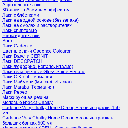
Аэрозольные лаки
3D-лаки с объемным эффектом
Лаки с блёстками
Лаки на водной основе (без запаха)
Лаки на смолах и растворителях
Лаки спиртовые
Эпоксидные лаки
Воск
Лаки Cadence
Цветные лаки Cadence Colouron
Лаки Darwi и CERNIT
Лаки DECOPATCH
Лаки Феррарио (Ferrario, Италия)
Лаки-гели цветные Gloss Shine Ferrario
Лаки C.Kreul, Германия
Лаки Маймери (Maimeri, Италия)
Лаки Marabu (Германия)
Лаки Pebeo
Маскирующая резина
Меловые краски Chalky
Cadence Very Chalky Home Decor, меловые краски, 150
мл
Cadence Very Chalky Home Decor, меловые краски в
больших банках 500 мл