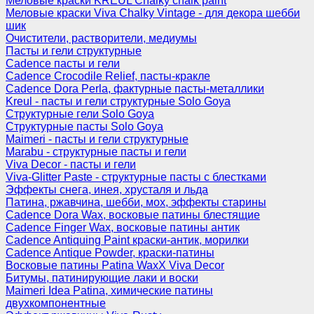
Меловые краски KREUL Chalky chalk paint
Меловые краски Viva Chalky Vintage - для декора шебби
шик
Очистители, растворители, медиумы
Пасты и гели структурные
Cadence пасты и гели
Cadence Crocodile Relief, пасты-кракле
Cadence Dora Perla, фактурные пасты-металлики
Kreul - пасты и гели структурные Solo Goya
Структурные гели Solo Goya
Структурные пасты Solo Goya
Maimeri - пасты и гели структурные
Marabu - структурные пасты и гели
Viva Decor - пасты и гели
Viva-Glitter Paste - структурные пасты с блестками
Эффекты снега, инея, хрусталя и льда
Патина, ржавчина, шебби, мох, эффекты старины
Cadence Dora Wax, восковые патины блестящие
Cadence Finger Wax, восковые патины антик
Сadence Antiquing Paint краски-антик, морилки
Cadence Antique Powder, краски-патины
Восковые патины Patina WaxX Viva Decor
Битумы, патинирующие лаки и воски
Maimeri Idea Patina, химические патины
двухкомпонентные