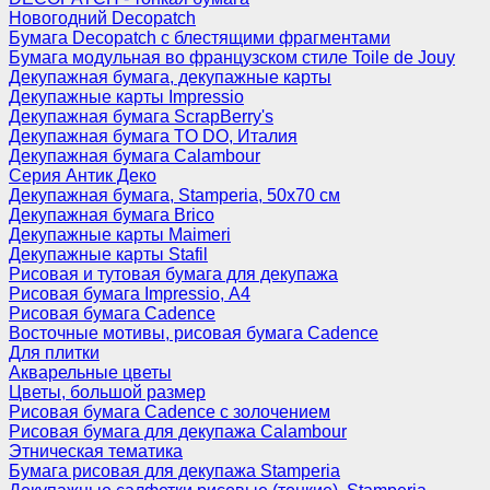
Новогодний Decopatch
Бумага Decopatch с блестящими фрагментами
Бумага модульная во французском стиле Toile de Jouy
Декупажная бумага, декупажные карты
Декупажные карты Impressio
Декупажная бумага ScrapBerry's
Декупажная бумага TO DO, Италия
Декупажная бумага Calambour
Серия Антик Деко
Декупажная бумага, Stamperia, 50х70 см
Декупажная бумага Brico
Декупажные карты Maimeri
Декупажные карты Stafil
Рисовая и тутовая бумага для декупажа
Рисовая бумага Impressio, А4
Рисовая бумага Cadence
Восточные мотивы, рисовая бумага Cadence
Для плитки
Акварельные цветы
Цветы, большой размер
Рисовая бумага Cadence c золочением
Рисовая бумага для декупажа Calambour
Этническая тематика
Бумага рисовая для декупажа Stamperia