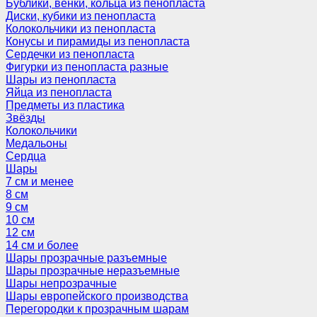
Бублики, венки, кольца из пенопласта
Диски, кубики из пенопласта
Колокольчики из пенопласта
Конусы и пирамиды из пенопласта
Сердечки из пенопласта
Фигурки из пенопласта разные
Шары из пенопласта
Яйца из пенопласта
Предметы из пластика
Звёзды
Колокольчики
Медальоны
Сердца
Шары
7 см и менее
8 см
9 см
10 см
12 см
14 см и более
Шары прозрачные разъемные
Шары прозрачные неразъемные
Шары непрозрачные
Шары европейского производства
Перегородки к прозрачным шарам