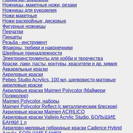
Ножницы, макетные ножи, резаки
Ножницы для рукоделия
Ножи макетные
Ножи раскройные, дисковые
Фигурные ножницы
Перчатки
Пинцеты
Резьба - инструмент
Флаконы, тюбики и наконечники
Швейные принадлежности
Электроинструменты для хобби и творчества
Краски, лаки, пасты, контуры, красители и др. химия
Акварельные краски
Акриловые краски
Pebeo Studio Acrylics, 100 мл, шелковисто-матовые
акриловые краски
Акриловые краски Maimeri Polycolor (Маймери
Поликолор)
Maimeri Polycolor, наборы
Maimeri Polycolor Reflect (с металлическим блеском)
Акриловые краски Maimeri ACRILICO
Акриловые краски Vallejo Acrylic Studio, БОЛЬШИЕ
БАНКИ 1 л
Акрилово-меловые гибридные краски Cadence Hybrid