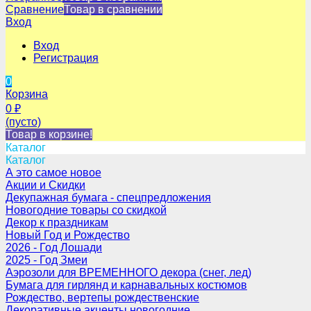
Сравнение
Товар в сравнении
Вход
Вход
Регистрация
0
Корзина
0
₽
(пусто)
Товар в корзине!
Каталог
Каталог
А это самое новое
Акции и Скидки
Декупажная бумага - спецпредложения
Новогодние товары со скидкой
Декор к праздникам
Новый Год и Рождество
2026 - Год Лошади
2025 - Год Змеи
Аэрозоли для ВРЕМЕННОГО декора (снег, лед)
Бумага для гирлянд и карнавальных костюмов
Рождество, вертепы рождественские
Декоративные акценты новогодние