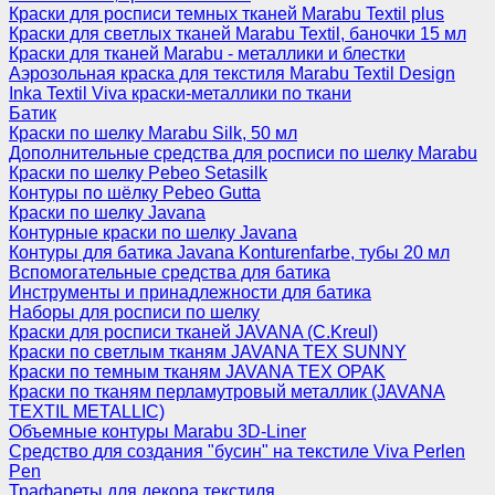
Краски для росписи темных тканей Marabu Textil plus
Краски для светлых тканей Marabu Textil, баночки 15 мл
Краски для тканей Marabu - металлики и блестки
Аэрозольная краска для текстиля Marabu Textil Design
Inka Textil Viva краски-металлики по ткани
Батик
Краски по шелку Marabu Silk, 50 мл
Дополнительные средства для росписи по шелку Marabu
Краски по шелку Pebeo Setasilk
Контуры по шёлку Pebeo Gutta
Краски по шелку Javana
Контурные краски по шелку Javana
Контуры для батика Javana Konturenfarbe, тубы 20 мл
Вспомогательные средства для батика
Инструменты и принадлежности для батика
Наборы для росписи по шелку
Краски для росписи тканей JAVANA (C.Kreul)
Краски по светлым тканям JAVANA TEX SUNNY
Краски по темным тканям JAVANA TEX OPAK
Краски по тканям перламутровый металлик (JAVANA
TEXTIL METALLIC)
Объемные контуры Marabu 3D-Liner
Средство для создания "бусин" на текстиле Viva Perlen
Pen
Трафареты для декора текстиля