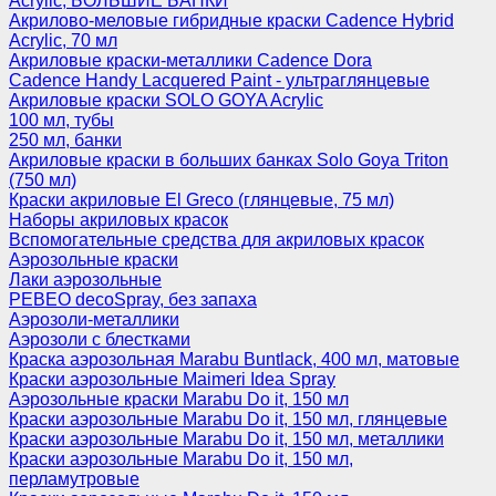
Acrylic, БОЛЬШИЕ БАНКИ
Акрилово-меловые гибридные краски Cadence Hybrid
Acrylic, 70 мл
Акриловые краски-металлики Cadence Dora
Cadence Handy Lacquered Paint - ультраглянцевые
Акриловые краски SOLO GOYA Acrylic
100 мл, тубы
250 мл, банки
Акриловые краски в больших банках Solo Goya Triton
(750 мл)
Краски акриловые El Greco (глянцевые, 75 мл)
Наборы акриловых красок
Вспомогательные средства для акриловых красок
Аэрозольные краски
Лаки аэрозольные
PEBEO decoSpray, без запаха
Аэрозоли-металлики
Аэрозоли с блестками
Краска аэрозольная Marabu Buntlack, 400 мл, матовые
Краски аэрозольные Maimeri Idea Spray
Аэрозольные краски Marabu Do it, 150 мл
Краски аэрозольные Marabu Do it, 150 мл, глянцевые
Краски аэрозольные Marabu Do it, 150 мл, металлики
Краски аэрозольные Marabu Do it, 150 мл,
перламутровые