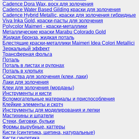
Cadence Dora Wax, воск для золочения
Cadence Water Based Gilding краски для золочения
Cadence Hybrid Metallic, краски для золочения гибридные
Viva Inka Gold, краски-пасты для золочения
Polycolor Maimeri - краски-металлики
Металлические краски Marabu Colorado Gold
Жидкая бронза, жидкая поталь
Блестящие краски-металлики Maimeri Idea Colori Metallici
Зеркальный эффект
Трансферная фольга
Поталь
Поталь в листах и рулонах
Поталь в хлопьях
Средства для золочения (клеи, лаки)
Лаки для золочения
Клеи для золочения (морданы)
Инструменты и кисти
Вспомогательные материалы и приспособления
Клейкие элементы и скотч
Инструменты для моделирования и лепки
Мастихины и шпатели
Стеки, биговки, бульки
Формы вырубные, каттеры
Кисти (синтетика, щетина, натуральные)
Кисти синтетика