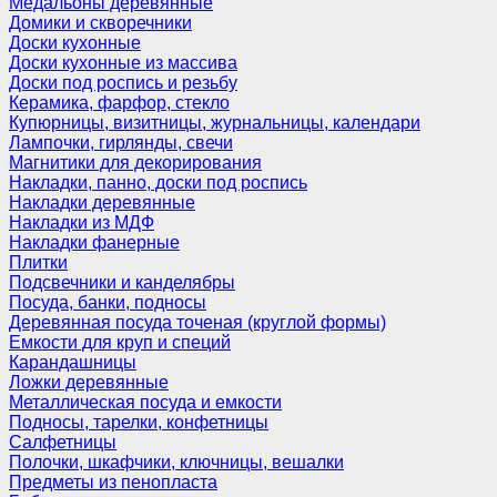
Медальоны деревянные
Домики и скворечники
Доски кухонные
Доски кухонные из массива
Доски под роспись и резьбу
Керамика, фарфор, стекло
Купюрницы, визитницы, журнальницы, календари
Лампочки, гирлянды, свечи
Магнитики для декорирования
Накладки, панно, доски под роспись
Накладки деревянные
Накладки из МДФ
Накладки фанерные
Плитки
Подсвечники и канделябры
Посуда, банки, подносы
Деревянная посуда точеная (круглой формы)
Емкости для круп и специй
Карандашницы
Ложки деревянные
Металлическая посуда и емкости
Подносы, тарелки, конфетницы
Салфетницы
Полочки, шкафчики, ключницы, вешалки
Предметы из пенопласта