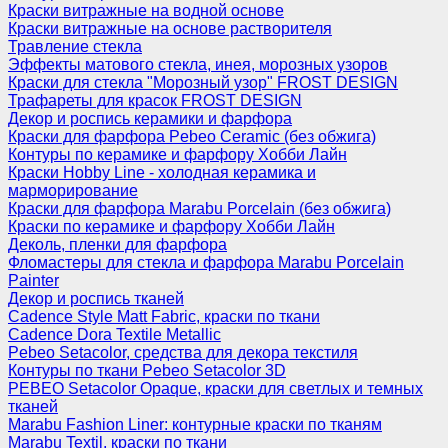
Краски витражные на водной основе
Краски витражные на основе растворителя
Травление стекла
Эффекты матового стекла, инея, морозных узоров
Краски для стекла "Морозный узор" FROST DESIGN
Трафареты для красок FROST DESIGN
Декор и роспись керамики и фарфора
Краски для фарфора Pebeo Ceramic (без обжига)
Контуры по керамике и фарфору Хобби Лайн
Краски Hobby Line - холодная керамика и
марморирование
Краски для фарфора Marabu Porcelain (без обжига)
Краски по керамике и фарфору Хобби Лайн
Деколь, пленки для фарфора
Фломастеры для стекла и фарфора Marabu Porcelain
Painter
Декор и роспись тканей
Cadence Style Matt Fabric, краски по ткани
Cadence Dora Textile Metallic
Pebeo Setacolor, средства для декора текстиля
Контуры по ткани Pebeo Setacolor 3D
PEBEO Setacolor Opaque, краски для светлых и темных
тканей
Marabu Fashion Liner: контурные краски по тканям
Marabu Textil, краски по ткани