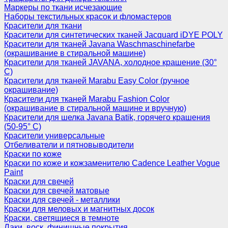
Маркеры по ткани исчезающие
Наборы текстильных красок и фломастеров
Красители для ткани
Красители для синтетических тканей Jacquard iDYE POLY
Красители для тканей Javana Waschmaschinefarbe
(окрашивание в стиральной машине)
Красители для тканей JAVANA, холодное крашение (30°
С)
Красители для тканей Marabu Easy Color (ручное
окрашивание)
Красители для тканей Marabu Fashion Color
(окрашивание в стиральной машине и вручную)
Красители для шелка Javana Batik, горячего крашения
(50-95° С)
Красители универсальные
Отбеливатели и пятновыводители
Краски по коже
Краски по коже и кожзаменителю Cadence Leather Vogue
Paint
Краски для свечей
Краски для свечей матовые
Краски для свечей - металлики
Краски для меловых и магнитных досок
Краски, светящиеся в темноте
Лаки, воск, финишные покрытия