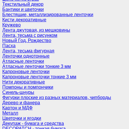
Текстильный декор
Бантики и цветочки
Блестящие, металлизированные ленточки
Кисти декоративные
Кружево
Лента джутовая, из мешковины
Лента, тесьма с рисунком
Новый Год, Рождество
Пасха
Лента, тесьма фигурная
Ленточки однотонные
Атласные ленточки
Атласные ленточки тонкие 3 мм
Капроновые ленточки
Капроновые ленточки тонкие 3 мм
Нити декоративные
Помпоны и помпончики
Синель-шнуры
Фигурки плоские из разных материалов, чипборды
Дерево и фанера
Картон и МДФ
Металл
Цветочки и ягодки
Декупаж - бумага и средства
DECOPATCH - тонкая бумага