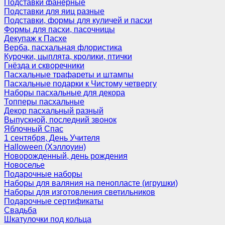
Подставки фанерные
Подставки для яиц разные
Подставки, формы для куличей и пасхи
Формы для пасхи, пасочницы
Декупаж к Пасхе
Верба, пасхальная флористика
Курочки, цыплята, кролики, птички
Гнёзда и скворечники
Пасхальные трафареты и штампы
Пасхальные подарки к Чистому четвергу
Наборы пасхальные для декора
Топперы пасхальные
Декор пасхальный разный
Выпускной, последний звонок
Яблочный Спас
1 сентября, День Учителя
Halloween (Хэллоуин)
Новорожденный, день рождения
Новоселье
Подарочные наборы
Наборы для валяния на пенопласте (игрушки)
Наборы для изготовления светильников
Подарочные сертификаты
Свадьба
Шкатулочки под кольца