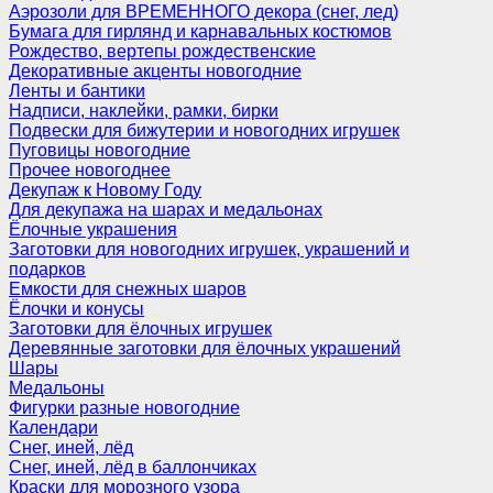
Аэрозоли для ВРЕМЕННОГО декора (снег, лед)
Бумага для гирлянд и карнавальных костюмов
Рождество, вертепы рождественские
Декоративные акценты новогодние
Ленты и бантики
Надписи, наклейки, рамки, бирки
Подвески для бижутерии и новогодних игрушек
Пуговицы новогодние
Прочее новогоднее
Декупаж к Новому Году
Для декупажа на шарах и медальонах
Ёлочные украшения
Заготовки для новогодних игрушек, украшений и
подарков
Емкости для снежных шаров
Ёлочки и конусы
Заготовки для ёлочных игрушек
Деревянные заготовки для ёлочных украшений
Шары
Медальоны
Фигурки разные новогодние
Календари
Снег, иней, лёд
Снег, иней, лёд в баллончиках
Краски для морозного узора