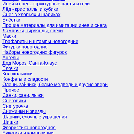
Иней и снег - структурные пасты и гели
Лёд - кристаллы и кубики
Снег в хлопьях и шариках
Блёстки
Прочие материалы для имитации инея и снега
Лампочки, гирлянды, свечи
Маски
Трафареты и штампы новогодние
Фигурки новогодние
Наборы новогодних фигурок
Ангелы
Дед Мороз, Санта-Клаус
Елочки
Колокольчики
Конфеты и сладости
Олени, зайчики, белые медведи и другие звери
Прочее
Санки, сани, лыжи
Снеговики
Снегурочка
Снежинки и звезды
Шарики, елочные украшения
Шишки
Флористика новогодняя
Букетики и композиции