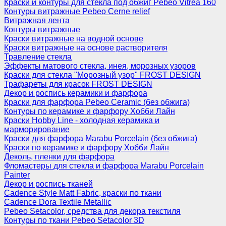
Краски и контуры для стекла под обжиг Pebeo Vitrea 160
Контуры витражные Pebeo Cerne relief
Витражная лента
Контуры витражные
Краски витражные на водной основе
Краски витражные на основе растворителя
Травление стекла
Эффекты матового стекла, инея, морозных узоров
Краски для стекла "Морозный узор" FROST DESIGN
Трафареты для красок FROST DESIGN
Декор и роспись керамики и фарфора
Краски для фарфора Pebeo Ceramic (без обжига)
Контуры по керамике и фарфору Хобби Лайн
Краски Hobby Line - холодная керамика и
марморирование
Краски для фарфора Marabu Porcelain (без обжига)
Краски по керамике и фарфору Хобби Лайн
Деколь, пленки для фарфора
Фломастеры для стекла и фарфора Marabu Porcelain
Painter
Декор и роспись тканей
Cadence Style Matt Fabric, краски по ткани
Cadence Dora Textile Metallic
Pebeo Setacolor, средства для декора текстиля
Контуры по ткани Pebeo Setacolor 3D