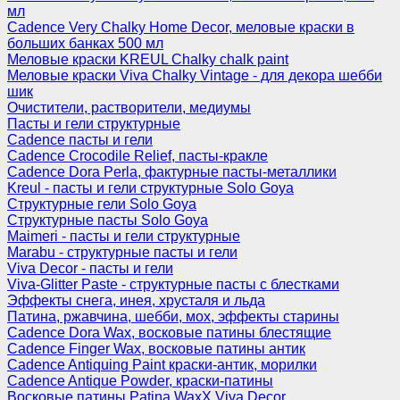
мл
Cadence Very Chalky Home Decor, меловые краски в
больших банках 500 мл
Меловые краски KREUL Chalky chalk paint
Меловые краски Viva Chalky Vintage - для декора шебби
шик
Очистители, растворители, медиумы
Пасты и гели структурные
Cadence пасты и гели
Cadence Crocodile Relief, пасты-кракле
Cadence Dora Perla, фактурные пасты-металлики
Kreul - пасты и гели структурные Solo Goya
Структурные гели Solo Goya
Структурные пасты Solo Goya
Maimeri - пасты и гели структурные
Marabu - структурные пасты и гели
Viva Decor - пасты и гели
Viva-Glitter Paste - структурные пасты с блестками
Эффекты снега, инея, хрусталя и льда
Патина, ржавчина, шебби, мох, эффекты старины
Cadence Dora Wax, восковые патины блестящие
Cadence Finger Wax, восковые патины антик
Сadence Antiquing Paint краски-антик, морилки
Cadence Antique Powder, краски-патины
Восковые патины Patina WaxX Viva Decor