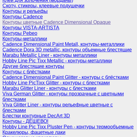
Клеи для золочения (морданы)
Скотч, стикеры, клеевые подушечки
Контуры и рельефы
Контуры Cadence
Контуры цветные Cadence Dimensional Opaque
Контуры VISTA-ARTISTA
Контуры Pebeo
Контуры-металлики
Cadence Dimensional Paint Metall, контуры-металлики
Cadence Dora 3D metallic, контуры объемные блестящие
Marabu Metallic Liner - контуры металлики
Hobby Line Pic Tixx Metallic - контуры-металлики
Другие блестящие контуры
Контуры с блёстками
Cadence Dimensional Paint Glitter - контуры с блёстками
Hobby Line PicTixx Glitter - контуры с блестками
Marabu Glitter Liner - контуры с блестками
Viva German Glitter - контуры прозрачные с цветными
блестками
Viva Glitter Liner - контуры рельефные цветные с
блестками
Блестки контурные DecArt 3D
Контуры - ДЁШЕВО!
Hobby Line Pic Tixx Pluster Pen - контуры термообъемные
Кракелюры, фацетные лаки