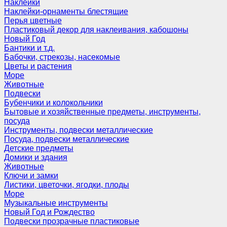
Наклейки
Наклейки-орнаменты блестящие
Перья цветные
Пластиковый декор для наклеивания, кабошоны
Новый Год
Бантики и т.д.
Бабочки, стрекозы, насекомые
Цветы и растения
Море
Животные
Подвески
Бубенчики и колокольчики
Бытовые и хозяйственные предметы, инструменты,
посуда
Инструменты, подвески металлические
Посуда, подвески металлические
Детские предметы
Домики и здания
Животные
Ключи и замки
Листики, цветочки, ягодки, плоды
Море
Музыкальные инструменты
Новый Год и Рождество
Подвески прозрачные пластиковые