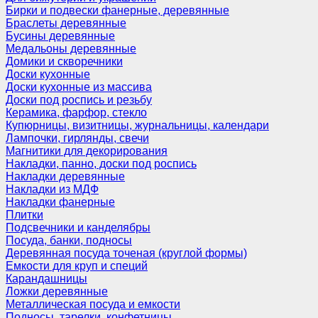
Бирки и подвески фанерные, деревянные
Браслеты деревянные
Бусины деревянные
Медальоны деревянные
Домики и скворечники
Доски кухонные
Доски кухонные из массива
Доски под роспись и резьбу
Керамика, фарфор, стекло
Купюрницы, визитницы, журнальницы, календари
Лампочки, гирлянды, свечи
Магнитики для декорирования
Накладки, панно, доски под роспись
Накладки деревянные
Накладки из МДФ
Накладки фанерные
Плитки
Подсвечники и канделябры
Посуда, банки, подносы
Деревянная посуда точеная (круглой формы)
Емкости для круп и специй
Карандашницы
Ложки деревянные
Металлическая посуда и емкости
Подносы, тарелки, конфетницы