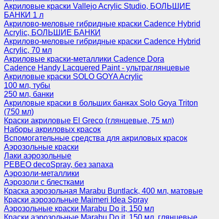
Акриловые краски Vallejo Acrylic Studio, БОЛЬШИЕ
БАНКИ 1 л
Акрилово-меловые гибридные краски Cadence Hybrid
Acrylic, БОЛЬШИЕ БАНКИ
Акрилово-меловые гибридные краски Cadence Hybrid
Acrylic, 70 мл
Акриловые краски-металлики Cadence Dora
Cadence Handy Lacquered Paint - ультраглянцевые
Акриловые краски SOLO GOYA Acrylic
100 мл, тубы
250 мл, банки
Акриловые краски в больших банках Solo Goya Triton
(750 мл)
Краски акриловые El Greco (глянцевые, 75 мл)
Наборы акриловых красок
Вспомогательные средства для акриловых красок
Аэрозольные краски
Лаки аэрозольные
PEBEO decoSpray, без запаха
Аэрозоли-металлики
Аэрозоли с блестками
Краска аэрозольная Marabu Buntlack, 400 мл, матовые
Краски аэрозольные Maimeri Idea Spray
Аэрозольные краски Marabu Do it, 150 мл
Краски аэрозольные Marabu Do it, 150 мл, глянцевые