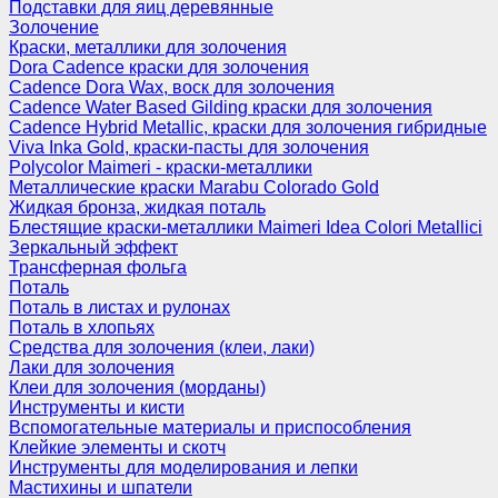
Подставки для яиц деревянные
Золочение
Краски, металлики для золочения
Dora Cadence краски для золочения
Cadence Dora Wax, воск для золочения
Cadence Water Based Gilding краски для золочения
Cadence Hybrid Metallic, краски для золочения гибридные
Viva Inka Gold, краски-пасты для золочения
Polycolor Maimeri - краски-металлики
Металлические краски Marabu Colorado Gold
Жидкая бронза, жидкая поталь
Блестящие краски-металлики Maimeri Idea Colori Metallici
Зеркальный эффект
Трансферная фольга
Поталь
Поталь в листах и рулонах
Поталь в хлопьях
Средства для золочения (клеи, лаки)
Лаки для золочения
Клеи для золочения (морданы)
Инструменты и кисти
Вспомогательные материалы и приспособления
Клейкие элементы и скотч
Инструменты для моделирования и лепки
Мастихины и шпатели