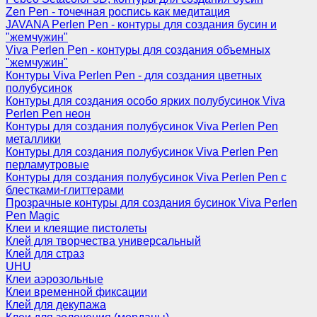
Zen Pen - точечная роспись как медитация
JAVANA Perlen Pen - контуры для создания бусин и
"жемчужин"
Viva Perlen Pen - контуры для создания объемных
"жемчужин"
Контуры Viva Perlen Pen - для создания цветных
полубусинок
Контуры для создания особо ярких полубусинок Viva
Perlen Pen неон
Контуры для создания полубусинок Viva Perlen Pen
металлики
Контуры для создания полубусинок Viva Perlen Pen
перламутровые
Контуры для создания полубусинок Viva Perlen Pen с
блестками-глиттерами
Прозрачные контуры для создания бусинок Viva Perlen
Pen Magic
Клеи и клеящие пистолеты
Клей для творчества универсальный
Клей для страз
UHU
Клеи аэрозольные
Клеи временной фиксации
Клей для декупажа