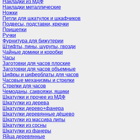
Накладки из МДФ
Накладки металлические
Ножки
Петли для шкатулок и шкафчиков
Подвесы, подставки, крючки
Прищепки
Ручки
Фурнитура для бижутерии
Штифты, пины, шурупы, гвозди
Чайные домики и коробки
Часы
Заготовки для часов плоские
Заготовки для часов объемные
Цифры и циферблаты для часов
Часовые механизмы и стрелки
Стрелки для часов
Чемоданы, саквояжи, ящики
Шкатулки и прочее из МДФ
Шкатулки из дерева
Шкатулки дерево+фанера
Шкатулки деревянные дёшево
Шкатулки из массива липы
Шкатулки из сосны
Шкатулки из фанеры
Яйца деревянные