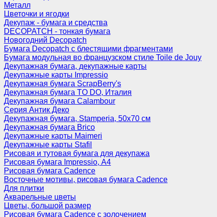
Металл
Цветочки и ягодки
Декупаж - бумага и средства
DECOPATCH - тонкая бумага
Новогодний Decopatch
Бумага Decopatch с блестящими фрагментами
Бумага модульная во французском стиле Toile de Jouy
Декупажная бумага, декупажные карты
Декупажные карты Impressio
Декупажная бумага ScrapBerry's
Декупажная бумага TO DO, Италия
Декупажная бумага Calambour
Серия Антик Деко
Декупажная бумага, Stamperia, 50х70 см
Декупажная бумага Brico
Декупажные карты Maimeri
Декупажные карты Stafil
Рисовая и тутовая бумага для декупажа
Рисовая бумага Impressio, А4
Рисовая бумага Cadence
Восточные мотивы, рисовая бумага Cadence
Для плитки
Акварельные цветы
Цветы, большой размер
Рисовая бумага Cadence c золочением