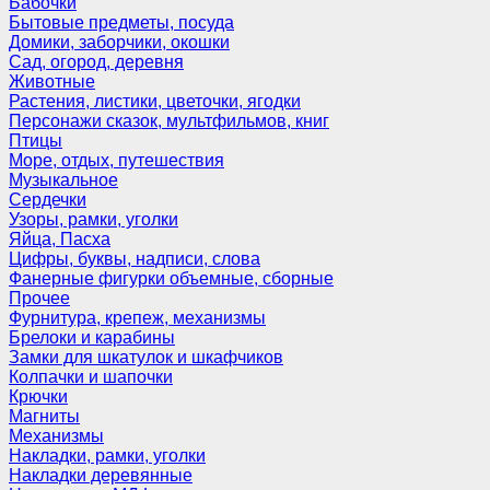
Бабочки
Бытовые предметы, посуда
Домики, заборчики, окошки
Сад, огород, деревня
Животные
Растения, листики, цветочки, ягодки
Персонажи сказок, мультфильмов, книг
Птицы
Море, отдых, путешествия
Музыкальное
Сердечки
Узоры, рамки, уголки
Яйца, Пасха
Цифры, буквы, надписи, слова
Фанерные фигурки объемные, сборные
Прочее
Фурнитура, крепеж, механизмы
Брелоки и карабины
Замки для шкатулок и шкафчиков
Колпачки и шапочки
Крючки
Магниты
Механизмы
Накладки, рамки, уголки
Накладки деревянные