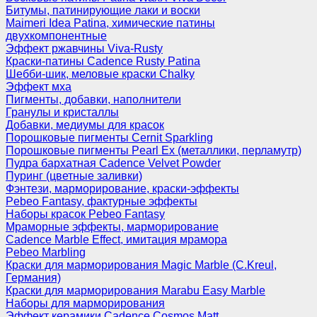
Битумы, патинирующие лаки и воски
Maimeri Idea Patina, химические патины
двухкомпонентные
Эффект ржавчины Viva-Rusty
Краски-патины Cadence Rusty Patina
Шебби-шик, меловые краски Chalky
Эффект мха
Пигменты, добавки, наполнители
Гранулы и кристаллы
Добавки, медиумы для красок
Порошковые пигменты Cernit Sparkling
Порошковые пигменты Pearl Ex (металлики, перламутр)
Пудра бархатная Cadence Velvet Powder
Пуринг (цветные заливки)
Фэнтези, марморирование, краски-эффекты
Pebeo Fantasy, фактурные эффекты
Наборы красок Pebeo Fantasy
Мраморные эффекты, марморирование
Cadence Marble Effect, имитация мрамора
Pebeo Marbling
Краски для марморирования Magic Marble (C.Kreul,
Германия)
Краски для марморирования Marabu Easy Marble
Наборы для марморирования
Эффект керамики Cadence Cosmos Matt