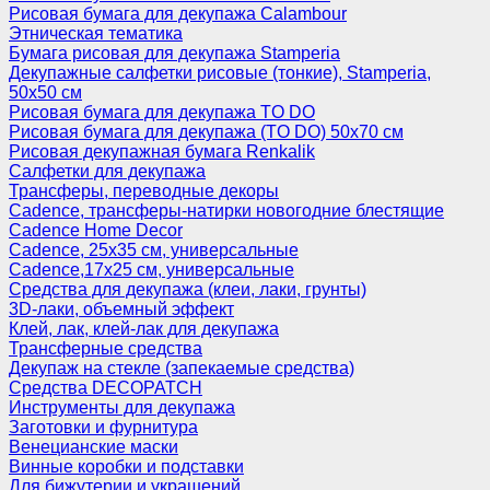
Рисовая бумага для декупажа Calambour
Этническая тематика
Бумага рисовая для декупажа Stamperia
Декупажные салфетки рисовые (тонкие), Stamperia,
50х50 см
Рисовая бумага для декупажа TO DO
Рисовая бумага для декупажа (TO DO) 50х70 см
Рисовая декупажная бумага Renkalik
Салфетки для декупажа
Трансферы, переводные декоры
Cadence, трансферы-натирки новогодние блестящие
Cadence Home Decor
Cadence, 25х35 см, универсальные
Cadence,17х25 см, универсальные
Средства для декупажа (клеи, лаки, грунты)
3D-лаки, объемный эффект
Клей, лак, клей-лак для декупажа
Трансферные средства
Декупаж на стекле (запекаемые средства)
Средства DECOPATCH
Инструменты для декупажа
Заготовки и фурнитура
Венецианские маски
Винные коробки и подставки
Для бижутерии и украшений