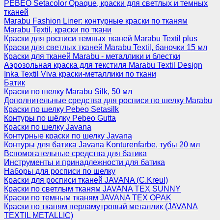
PEBEO Setacolor Opaque, краски для светлых и темных
тканей
Marabu Fashion Liner: контурные краски по тканям
Marabu Textil, краски по ткани
Краски для росписи темных тканей Marabu Textil plus
Краски для светлых тканей Marabu Textil, баночки 15 мл
Краски для тканей Marabu - металлики и блестки
Аэрозольная краска для текстиля Marabu Textil Design
Inka Textil Viva краски-металлики по ткани
Батик
Краски по шелку Marabu Silk, 50 мл
Дополнительные средства для росписи по шелку Marabu
Краски по шелку Pebeo Setasilk
Контуры по шёлку Pebeo Gutta
Краски по шелку Javana
Контурные краски по шелку Javana
Контуры для батика Javana Konturenfarbe, тубы 20 мл
Вспомогательные средства для батика
Инструменты и принадлежности для батика
Наборы для росписи по шелку
Краски для росписи тканей JAVANA (C.Kreul)
Краски по светлым тканям JAVANA TEX SUNNY
Краски по темным тканям JAVANA TEX OPAK
Краски по тканям перламутровый металлик (JAVANA
TEXTIL METALLIC)