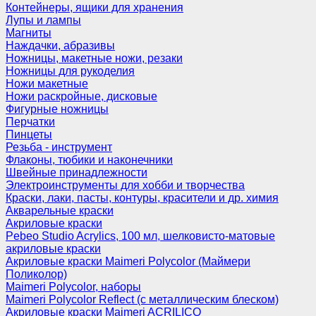
Контейнеры, ящики для хранения
Лупы и лампы
Магниты
Наждачки, абразивы
Ножницы, макетные ножи, резаки
Ножницы для рукоделия
Ножи макетные
Ножи раскройные, дисковые
Фигурные ножницы
Перчатки
Пинцеты
Резьба - инструмент
Флаконы, тюбики и наконечники
Швейные принадлежности
Электроинструменты для хобби и творчества
Краски, лаки, пасты, контуры, красители и др. химия
Акварельные краски
Акриловые краски
Pebeo Studio Acrylics, 100 мл, шелковисто-матовые
акриловые краски
Акриловые краски Maimeri Polycolor (Маймери
Поликолор)
Maimeri Polycolor, наборы
Maimeri Polycolor Reflect (с металлическим блеском)
Акриловые краски Maimeri ACRILICO