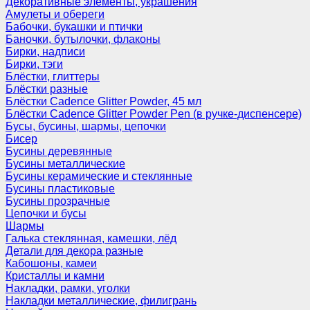
Декоративные элементы, украшения
Амулеты и обереги
Бабочки, букашки и птички
Баночки, бутылочки, флаконы
Бирки, надписи
Бирки, тэги
Блёстки, глиттеры
Блёстки разные
Блёстки Cadence Glitter Powder, 45 мл
Блёстки Cadence Glitter Powder Pen (в ручке-диспенсере)
Бусы, бусины, шармы, цепочки
Бисер
Бусины деревянные
Бусины металлические
Бусины керамические и стеклянные
Бусины пластиковые
Бусины прозрачные
Цепочки и бусы
Шармы
Галька стеклянная, камешки, лёд
Детали для декора разные
Кабошоны, камеи
Кристаллы и камни
Накладки, рамки, уголки
Накладки металлические, филигрань