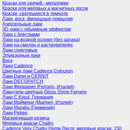
Краски для свечей - металлики
Краски для меловых и магнитных досок
Краски, светящиеся в темноте
Лаки, воск, финишные покрытия
Аэрозольные лаки
3D-лаки с объемным эффектом
Лаки с блёстками
Лаки на водной основе (без запаха)
Лаки на смолах и растворителях
Лаки спиртовые
Эпоксидные лаки
Воск
Лаки Cadence
Цветные лаки Cadence Colouron
Лаки Darwi и CERNIT
Лаки DECOPATCH
Лаки Феррарио (Ferrario, Италия)
Лаки-гели цветные Gloss Shine Ferrario
Лаки C.Kreul, Германия
Лаки Маймери (Maimeri, Италия)
Лаки Marabu (Германия)
Лаки Pebeo
Маскирующая резина
Меловые краски Chalky
Cadence Very Chalky Home Decor, меловые краски, 150