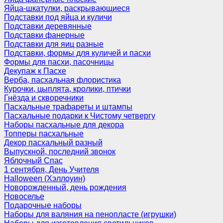
Яйца-шкатулки, раскрывающиеся
Подставки под яйца и куличи
Подставки деревянные
Подставки фанерные
Подставки для яиц разные
Подставки, формы для куличей и пасхи
Формы для пасхи, пасочницы
Декупаж к Пасхе
Верба, пасхальная флористика
Курочки, цыплята, кролики, птички
Гнёзда и скворечники
Пасхальные трафареты и штампы
Пасхальные подарки к Чистому четвергу
Наборы пасхальные для декора
Топперы пасхальные
Декор пасхальный разный
Выпускной, последний звонок
Яблочный Спас
1 сентября, День Учителя
Halloween (Хэллоуин)
Новорожденный, день рождения
Новоселье
Подарочные наборы
Наборы для валяния на пенопласте (игрушки)