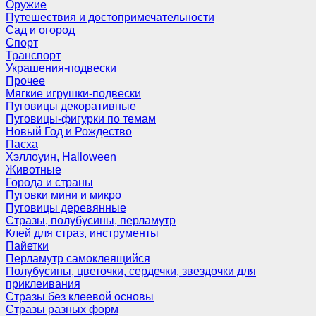
Оружие
Путешествия и достопримечательности
Сад и огород
Спорт
Транспорт
Украшения-подвески
Прочее
Мягкие игрушки-подвески
Пуговицы декоративные
Пуговицы-фигурки по темам
Новый Год и Рождество
Пасха
Хэллоуин, Halloween
Животные
Города и страны
Пуговки мини и микро
Пуговицы деревянные
Стразы, полубусины, перламутр
Клей для страз, инструменты
Пайетки
Перламутр самоклеящийся
Полубусины, цветочки, сердечки, звездочки для
приклеивания
Стразы без клеевой основы
Стразы разных форм