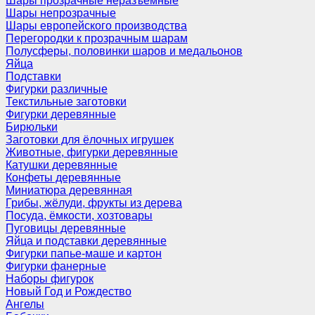
Шары прозрачные неразъемные
Шары непрозрачные
Шары европейского производства
Перегородки к прозрачным шарам
Полусферы, половинки шаров и медальонов
Яйца
Подставки
Фигурки различные
Текстильные заготовки
Фигурки деревянные
Бирюльки
Заготовки для ёлочных игрушек
Животные, фигурки деревянные
Катушки деревянные
Конфеты деревянные
Миниатюра деревянная
Грибы, жёлуди, фрукты из дерева
Посуда, ёмкости, хозтовары
Пуговицы деревянные
Яйца и подставки деревянные
Фигурки папье-маше и картон
Фигурки фанерные
Наборы фигурок
Новый Год и Рождество
Ангелы