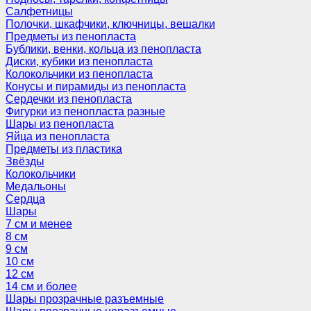
Салфетницы
Полочки, шкафчики, ключницы, вешалки
Предметы из пенопласта
Бублики, венки, кольца из пенопласта
Диски, кубики из пенопласта
Колокольчики из пенопласта
Конусы и пирамиды из пенопласта
Сердечки из пенопласта
Фигурки из пенопласта разные
Шары из пенопласта
Яйца из пенопласта
Предметы из пластика
Звёзды
Колокольчики
Медальоны
Сердца
Шары
7 см и менее
8 см
9 см
10 см
12 см
14 см и более
Шары прозрачные разъемные