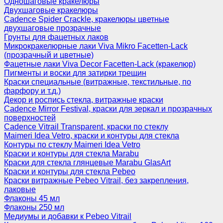
Одношаговые кракелюры
Двухшаговые кракелюры
Cadence Spider Crackle, кракелюры цветные
двухшаговые прозрачные
Грунты для фацетных лаков
Микрокракелюрные лаки Viva Mikro Facetten-Lack
(прозрачный и цветные)
Фацетные лаки Viva Decor Facetten-Lack (кракелюр)
Пигменты и воски для затирки трещин
Краски специальные (витражные, текстильные, по
фарфору и т.д.)
Декор и роспись стекла, витражные краски
Cadence Mirror Festival, краски для зеркал и прозрачных
поверхностей
Cadence Vitrail Transparent, краски по стеклу
Maimeri Idea Vetro, краски и контуры для стекла
Контуры по стеклу Maimeri Idea Vetro
Краски и контуры для стекла Marabu
Краски для стекла глянцевые Marabu GlasArt
Краски и контуры для стекла Pebeo
Краски витражные Pebeo Vitrail, без закрепления,
лаковые
Флаконы 45 мл
Флаконы 250 мл
Медиумы и добавки к Pebeo Vitrail