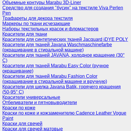
Объемные контуры Marabu 3D-Liner
Средство для создания "бусин" на текстиле Viva Perlen
Pen
Трафареты для декора текстиля
Маркеры по ткани исчезающие
Наборы текстильных красок и фломастеров
Красители для ткани
Красители для синтетических тканей Jacquard iDYE POLY
Красители для тканей Javana Waschmaschinefarbe
(окрашивание в стиральной машине)
Красители для тканей JAVANA, холодное крашение (30°
С)
Красители для тканей Marabu Easy Color (ручное
окрашивание)
Красители для тканей Marabu Fashion Color
(окрашивание в стиральной машине и вручную)
Красители для шелка Javana Batik, горячего крашения
(50-95° С)
Красители универсальные
Отбеливатели и пятновыводители
Краски по коже
Краски по коже и кожзаменителю Cadence Leather Vogue
Paint
Краски для свечей
Краски для свечей матовые