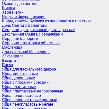
Основы для венков
Шишки
Хвоя и ёлки
Ягоды и фрукты зимние
Шары, конусы, бублики из пенопласта и пластика
День Святого Валентина
Сердечки, декоративные детали разные
Декупажная бумага с сердечками
Сердечки фанерные
Сердечки - заготовки объемные
Масленица
Для кукольной Масленицы
23 февраля
8 марта
Пасха
Яйца для пасхального декора
Яйца миниатюрные
Яйца деревянные
Яйца с плоскими срезами
Яйца пластиковые
Яйца пластиковые непрозрачные
Яйца пенопластовые
Яйца пенопластовые цветные
Яйца пенопластовые белые
Яйца фанерные плоские