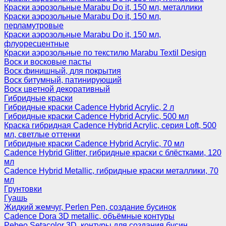
Краски аэрозольные Marabu Do it, 150 мл, металлики
Краски аэрозольные Marabu Do it, 150 мл,
перламутровые
Краски аэрозольные Marabu Do it, 150 мл,
флуоресцентные
Краски аэрозольные по текстилю Marabu Textil Design
Воск и восковые пасты
Воск финишный, для покрытия
Воск битумный, патинирующий
Воск цветной декоративный
Гибридные краски
Гибридные краски Cadence Hybrid Acrylic, 2 л
Гибридные краски Cadence Hybrid Acrylic, 500 мл
Краска гибридная Cadence Hybrid Acrylic, серия Loft, 500
мл, светлые оттенки
Гибридные краски Cadence Hybrid Acrylic, 70 мл
Cadence Hybrid Glitter, гибридные краски с блёстками, 120
мл
Cadence Hybrid Metallic, гибридные краски металлики, 70
мл
Грунтовки
Гуашь
Жидкий жемчуг, Perlen Pen, создание бусинок
Cadence Dora 3D metallic, объёмные контуры
Pebeo Setacolor 3D, контуры для создания бусин