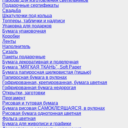
Наборы для изготовления светильников
Подарочные сертификаты
Свадьба
Шкатулочки под кольца
Топперы, таблички и надписи
Упаковка для подарков
Бумага упаковочная
Коробки
Ленты
Наполнитель
Сизаль
Пакеты подарочные
Бумага декоративная и поделочная
Бумага "МЯГКАЯ ТКАНЬ", Soft Paper
Бумага папиросная шелковистая (тишью)
Папиросная бумага в рулонах
Гофрированная, крепированная, бумага цветная
Гофрированная бумага недорогая
Открытки, заготовки
Пергамент
Рисовая и тутовая бумага
Бумага рисовая САМОКЛЕЯЩАЯСЯ, в рулонах
Рисовая бумага однотонная цветная
Фольга цветная
Бумага для живописи и графики