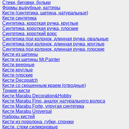
Стеки, биговки, бульки
Формы вырубные, каттеры
Кисти (синтетика, щетина, натуральные)
Кисти синтетика
Синтетика, короткая ручка, круглые
Синтетика, короткая ручка, плоские
Синтетика, короткий ворс
Синтетика под колонок, длинная ручка, овальные
Синтетика под колонок, длинная ручка, круглые
Синтетика под колонок, длинная ручка, плоские
Кисти из щетины
Кисти из щетины Mr.Painter
Кисти веерные
Кисти круглые
Кисти плоские
Кисти Decopatch
Кисти со скошенным краем (отводные)
Тонкие кисти
Кисти Marabu Decoration&Hobby
Кисти Marabu Fino, аналог натурального волоса
Кисти Marabu Forte, упругая синтетика
Кисти Marabu Universal
Наборы кистей
Кисти из поролона, губки, спонжи
Кисти, стеки силиконовые