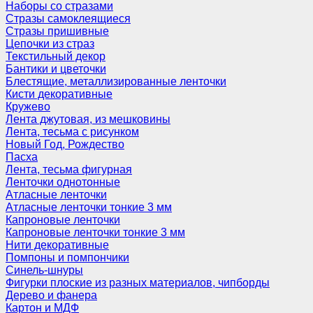
Наборы со стразами
Стразы самоклеящиеся
Стразы пришивные
Цепочки из страз
Текстильный декор
Бантики и цветочки
Блестящие, металлизированные ленточки
Кисти декоративные
Кружево
Лента джутовая, из мешковины
Лента, тесьма с рисунком
Новый Год, Рождество
Пасха
Лента, тесьма фигурная
Ленточки однотонные
Атласные ленточки
Атласные ленточки тонкие 3 мм
Капроновые ленточки
Капроновые ленточки тонкие 3 мм
Нити декоративные
Помпоны и помпончики
Синель-шнуры
Фигурки плоские из разных материалов, чипборды
Дерево и фанера
Картон и МДФ