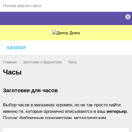
Полная версия сайта
0
КАТАЛОГ
Главная
Заготовки и фурнитура
Часы
Часы
Заготовки для часов
Выбор часов в магазинах огромен, но не так просто найти
именно те, которые органично вписываются в ваш
интерьер
.
Подчас фабричным хронометрам, металлическим,
пластмассовым или даже деревянным, не хватает
душевности и индивидуальности. А это именно те качества,