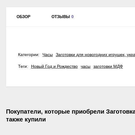
ОБЗОР
ОТЗЫВЫ
0
Категории:
Часы
Заготовки для новогодних игрушек, ук
Теги:
Новый Год и Рождество
часы
заготовки МДФ
Покупатели, которые приобрели Заготовка
также купили