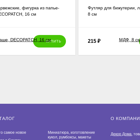
рвежские, фигурка из папье-
Футляр для бижутерии, л
ECOPATCH, 16 см
8 см
215
₽
КУПИТЬ
ТАЛОГ
О КОМПАН
то самое новое
Миниатюра, изготовление
Декор Дома
, то
кукол, румбоксы, макеты