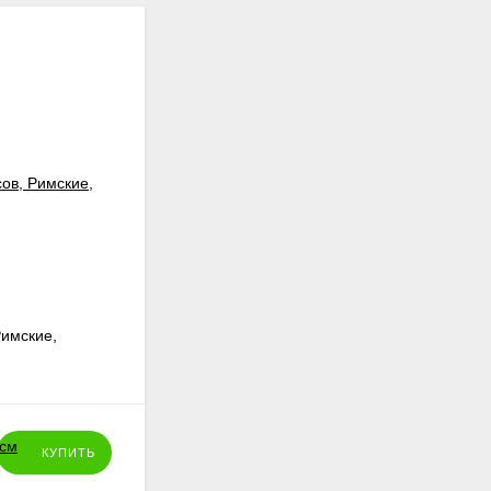
Римские,
Набор цифр для часов, Римские,
Классика, 2 см
65
₽
КУПИТЬ
КУПИТЬ