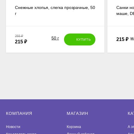
Снежные хлопья, слегка прозрачные, 50
Санки но
г
маше, D
255
₽
215
₽
КУПИТЬ
215
₽
КОМПАНИЯ
МАГАЗИН
КА
Новости
Корзина
А э