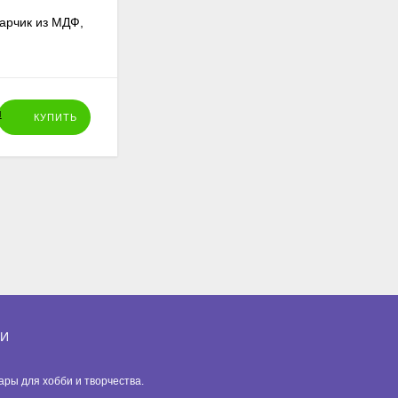
арчик из МДФ,
Тарелка из МДФ круглая, 25 см
215
₽
КУПИТЬ
КУПИТЬ
ИИ
вары для хобби и творчества.