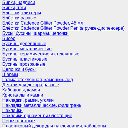
Бирки, надписи
Бирки, тэги
Блёстки, глиттеры
Блёстки разные
Блёстки Cadence Glitter Powder, 45 мл
Блёстки Cadence Glitter Powder Pen (в ручке-диспенсере)
Бусы, бусины, шармы, цепочки
Бисер
Бусины деревянные
Бусины металлические
Бусины керамические и стеклянные
Бусины пластиковые
Бусины прозрачные
Цепочки и бусы
Шармы
Галька стеклянная, камешки, лёд
Детали для декора разные
Кабошоны, камеи
Кристаллы и камни
Накладки, рамки, уголки
Накладки металлические, филигрань
Наклейки
Наклейки-орнаменты блестящие
Перья цветные
Пластиковый декор для наклеивания, кабошоны