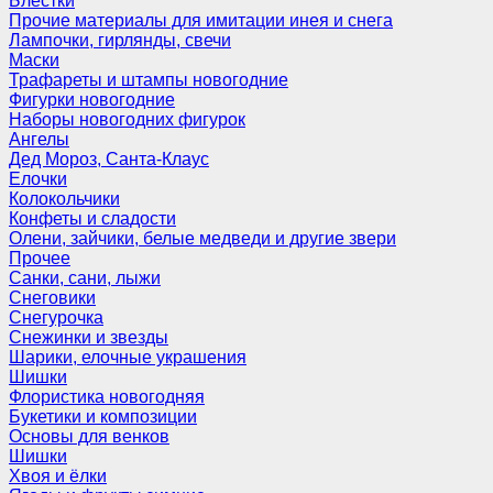
Блёстки
Прочие материалы для имитации инея и снега
Лампочки, гирлянды, свечи
Маски
Трафареты и штампы новогодние
Фигурки новогодние
Наборы новогодних фигурок
Ангелы
Дед Мороз, Санта-Клаус
Елочки
Колокольчики
Конфеты и сладости
Олени, зайчики, белые медведи и другие звери
Прочее
Санки, сани, лыжи
Снеговики
Снегурочка
Снежинки и звезды
Шарики, елочные украшения
Шишки
Флористика новогодняя
Букетики и композиции
Основы для венков
Шишки
Хвоя и ёлки