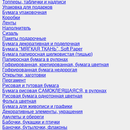
Топперы, таблички и надписи
Упаковка для подарков
Бумага упаковочная
Коробки
Ленты
Наполнитель
Сизаль
Пакеты подарочные
Бумага декоративная и поделочная
Бумага "МЯГКАЯ ТКАНЬ", Soft Paper
Бумага папиросная шелковистая (тишью)
Папиросная бумага в рулонах
Гофрированная, крепированная, бумага цветная
Гофрированная бумага недорогая
Открытки, заготовки
Пергамент
Рисовая и тутовая бумага
Бумага рисовая САМОКЛЕЯЩАЯСЯ, в рулонах
Рисовая бумага однотонная цветная
Фольга цветная
Бумага для живописи и графики
Декоративные элементы, украшения
Амулеты и обереги
Бабочки, букашки и птички
Баночки, бутылочки, флаконы