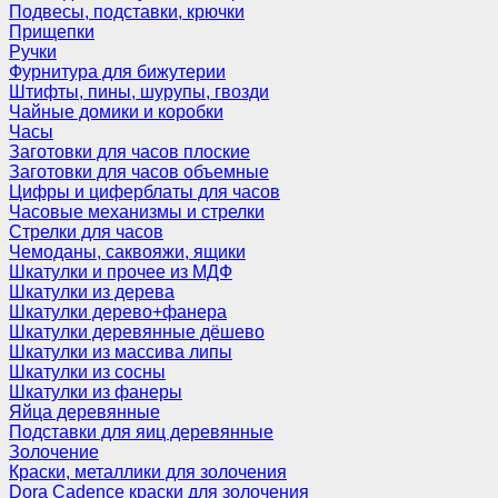
Подвесы, подставки, крючки
Прищепки
Ручки
Фурнитура для бижутерии
Штифты, пины, шурупы, гвозди
Чайные домики и коробки
Часы
Заготовки для часов плоские
Заготовки для часов объемные
Цифры и циферблаты для часов
Часовые механизмы и стрелки
Стрелки для часов
Чемоданы, саквояжи, ящики
Шкатулки и прочее из МДФ
Шкатулки из дерева
Шкатулки дерево+фанера
Шкатулки деревянные дёшево
Шкатулки из массива липы
Шкатулки из сосны
Шкатулки из фанеры
Яйца деревянные
Подставки для яиц деревянные
Золочение
Краски, металлики для золочения
Dora Cadence краски для золочения