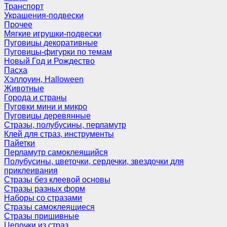
Транспорт
Украшения-подвески
Прочее
Мягкие игрушки-подвески
Пуговицы декоративные
Пуговицы-фигурки по темам
Новый Год и Рождество
Пасха
Хэллоуин, Halloween
Животные
Города и страны
Пуговки мини и микро
Пуговицы деревянные
Стразы, полубусины, перламутр
Клей для страз, инструменты
Пайетки
Перламутр самоклеящийся
Полубусины, цветочки, сердечки, звездочки для
приклеивания
Стразы без клеевой основы
Стразы разных форм
Наборы со стразами
Стразы самоклеящиеся
Стразы пришивные
Цепочки из страз