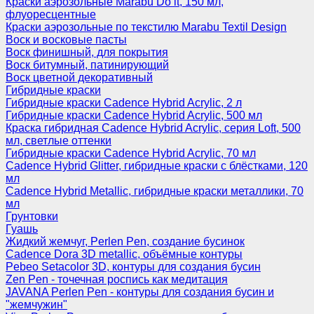
Краски аэрозольные Marabu Do it, 150 мл,
флуоресцентные
Краски аэрозольные по текстилю Marabu Textil Design
Воск и восковые пасты
Воск финишный, для покрытия
Воск битумный, патинирующий
Воск цветной декоративный
Гибридные краски
Гибридные краски Cadence Hybrid Acrylic, 2 л
Гибридные краски Cadence Hybrid Acrylic, 500 мл
Краска гибридная Cadence Hybrid Acrylic, серия Loft, 500
мл, светлые оттенки
Гибридные краски Cadence Hybrid Acrylic, 70 мл
Cadence Hybrid Glitter, гибридные краски с блёстками, 120
мл
Cadence Hybrid Metallic, гибридные краски металлики, 70
мл
Грунтовки
Гуашь
Жидкий жемчуг, Perlen Pen, создание бусинок
Cadence Dora 3D metallic, объёмные контуры
Pebeo Setacolor 3D, контуры для создания бусин
Zen Pen - точечная роспись как медитация
JAVANA Perlen Pen - контуры для создания бусин и
"жемчужин"