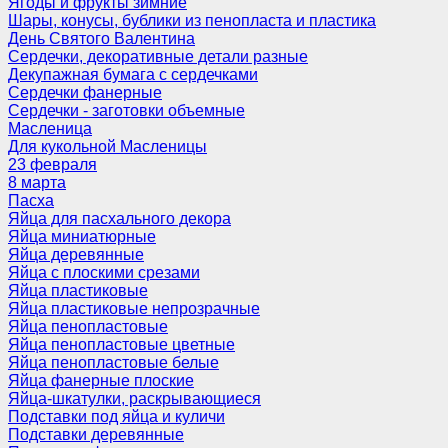
Ягоды и фрукты зимние
Шары, конусы, бублики из пенопласта и пластика
День Святого Валентина
Сердечки, декоративные детали разные
Декупажная бумага с сердечками
Сердечки фанерные
Сердечки - заготовки объемные
Масленица
Для кукольной Масленицы
23 февраля
8 марта
Пасха
Яйца для пасхального декора
Яйца миниатюрные
Яйца деревянные
Яйца с плоскими срезами
Яйца пластиковые
Яйца пластиковые непрозрачные
Яйца пенопластовые
Яйца пенопластовые цветные
Яйца пенопластовые белые
Яйца фанерные плоские
Яйца-шкатулки, раскрывающиеся
Подставки под яйца и куличи
Подставки деревянные