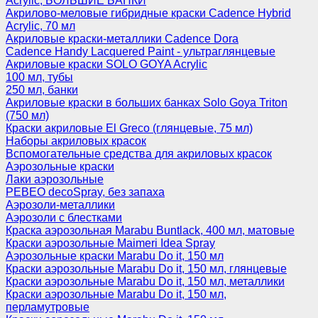
Acrylic, БОЛЬШИЕ БАНКИ
Акрилово-меловые гибридные краски Cadence Hybrid
Acrylic, 70 мл
Акриловые краски-металлики Cadence Dora
Cadence Handy Lacquered Paint - ультраглянцевые
Акриловые краски SOLO GOYA Acrylic
100 мл, тубы
250 мл, банки
Акриловые краски в больших банках Solo Goya Triton
(750 мл)
Краски акриловые El Greco (глянцевые, 75 мл)
Наборы акриловых красок
Вспомогательные средства для акриловых красок
Аэрозольные краски
Лаки аэрозольные
PEBEO decoSpray, без запаха
Аэрозоли-металлики
Аэрозоли с блестками
Краска аэрозольная Marabu Buntlack, 400 мл, матовые
Краски аэрозольные Maimeri Idea Spray
Аэрозольные краски Marabu Do it, 150 мл
Краски аэрозольные Marabu Do it, 150 мл, глянцевые
Краски аэрозольные Marabu Do it, 150 мл, металлики
Краски аэрозольные Marabu Do it, 150 мл,
перламутровые