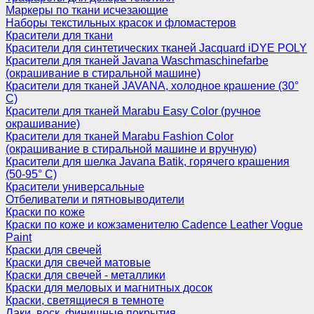
Маркеры по ткани исчезающие
Наборы текстильных красок и фломастеров
Красители для ткани
Красители для синтетических тканей Jacquard iDYE POLY
Красители для тканей Javana Waschmaschinefarbe
(окрашивание в стиральной машине)
Красители для тканей JAVANA, холодное крашение (30°
С)
Красители для тканей Marabu Easy Color (ручное
окрашивание)
Красители для тканей Marabu Fashion Color
(окрашивание в стиральной машине и вручную)
Красители для шелка Javana Batik, горячего крашения
(50-95° С)
Красители универсальные
Отбеливатели и пятновыводители
Краски по коже
Краски по коже и кожзаменителю Cadence Leather Vogue
Paint
Краски для свечей
Краски для свечей матовые
Краски для свечей - металлики
Краски для меловых и магнитных досок
Краски, светящиеся в темноте
Лаки, воск, финишные покрытия