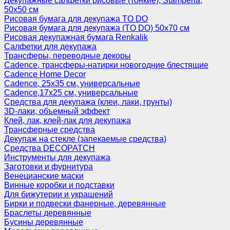
Декупажные салфетки рисовые (тонкие), Stamperia,
50х50 см
Рисовая бумага для декупажа TO DO
Рисовая бумага для декупажа (TO DO) 50х70 см
Рисовая декупажная бумага Renkalik
Салфетки для декупажа
Трансферы, переводные декоры
Cadence, трансферы-натирки новогодние блестящие
Cadence Home Decor
Cadence, 25х35 см, универсальные
Cadence,17х25 см, универсальные
Средства для декупажа (клеи, лаки, грунты)
3D-лаки, объемный эффект
Клей, лак, клей-лак для декупажа
Трансферные средства
Декупаж на стекле (запекаемые средства)
Средства DECOPATCH
Инструменты для декупажа
Заготовки и фурнитура
Венецианские маски
Винные коробки и подставки
Для бижутерии и украшений
Бирки и подвески фанерные, деревянные
Браслеты деревянные
Бусины деревянные