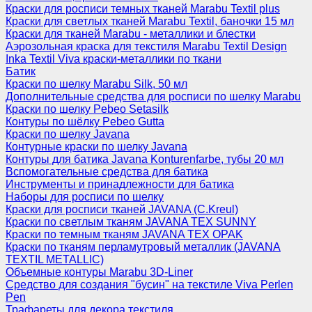
Краски для росписи темных тканей Marabu Textil plus
Краски для светлых тканей Marabu Textil, баночки 15 мл
Краски для тканей Marabu - металлики и блестки
Аэрозольная краска для текстиля Marabu Textil Design
Inka Textil Viva краски-металлики по ткани
Батик
Краски по шелку Marabu Silk, 50 мл
Дополнительные средства для росписи по шелку Marabu
Краски по шелку Pebeo Setasilk
Контуры по шёлку Pebeo Gutta
Краски по шелку Javana
Контурные краски по шелку Javana
Контуры для батика Javana Konturenfarbe, тубы 20 мл
Вспомогательные средства для батика
Инструменты и принадлежности для батика
Наборы для росписи по шелку
Краски для росписи тканей JAVANA (C.Kreul)
Краски по светлым тканям JAVANA TEX SUNNY
Краски по темным тканям JAVANA TEX OPAK
Краски по тканям перламутровый металлик (JAVANA
TEXTIL METALLIC)
Объемные контуры Marabu 3D-Liner
Средство для создания "бусин" на текстиле Viva Perlen
Pen
Трафареты для декора текстиля