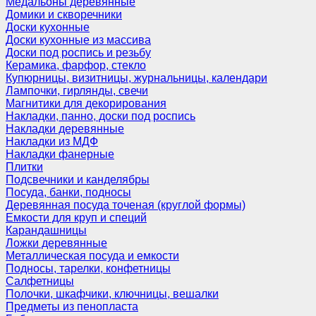
Медальоны деревянные
Домики и скворечники
Доски кухонные
Доски кухонные из массива
Доски под роспись и резьбу
Керамика, фарфор, стекло
Купюрницы, визитницы, журнальницы, календари
Лампочки, гирлянды, свечи
Магнитики для декорирования
Накладки, панно, доски под роспись
Накладки деревянные
Накладки из МДФ
Накладки фанерные
Плитки
Подсвечники и канделябры
Посуда, банки, подносы
Деревянная посуда точеная (круглой формы)
Емкости для круп и специй
Карандашницы
Ложки деревянные
Металлическая посуда и емкости
Подносы, тарелки, конфетницы
Салфетницы
Полочки, шкафчики, ключницы, вешалки
Предметы из пенопласта