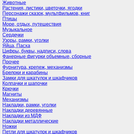
Животные
Растения, листики, цветочки, ягодки
Персонажи сказок, мультфильмов, книг
Птицы
Море, отдых, путешествия
Музыкальное
Сердечки
Узоры, рамки, уголки
Яйца, Пасха
Цифры, буквы, надписи, слова
Фанерные фигурки объемные, сборные
Прочее
Фурнитура, крепеж, механизмы
Брелоки и карабины
Замки для шкатулок и шкафчиков
Колпачки и шапочки
Крючки
Магниты
Механизмы
Накладки, рамки, уголки
Накладки деревянные
Накладки из МДФ
Накладки металлические
Ножки
Петли для шкатулок и шкафчиков