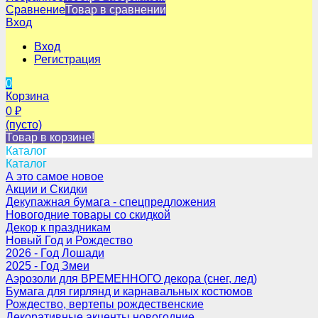
Сравнение
Товар в сравнении
Вход
Вход
Регистрация
0
Корзина
0
₽
(пусто)
Товар в корзине!
Каталог
Каталог
А это самое новое
Акции и Скидки
Декупажная бумага - спецпредложения
Новогодние товары со скидкой
Декор к праздникам
Новый Год и Рождество
2026 - Год Лошади
2025 - Год Змеи
Аэрозоли для ВРЕМЕННОГО декора (снег, лед)
Бумага для гирлянд и карнавальных костюмов
Рождество, вертепы рождественские
Декоративные акценты новогодние