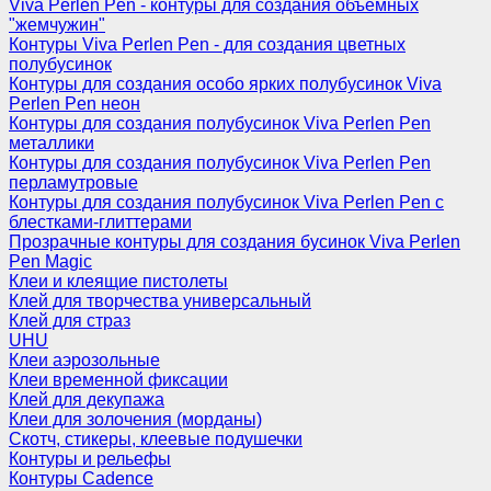
Viva Perlen Pen - контуры для создания объемных
"жемчужин"
Контуры Viva Perlen Pen - для создания цветных
полубусинок
Контуры для создания особо ярких полубусинок Viva
Perlen Pen неон
Контуры для создания полубусинок Viva Perlen Pen
металлики
Контуры для создания полубусинок Viva Perlen Pen
перламутровые
Контуры для создания полубусинок Viva Perlen Pen с
блестками-глиттерами
Прозрачные контуры для создания бусинок Viva Perlen
Pen Magic
Клеи и клеящие пистолеты
Клей для творчества универсальный
Клей для страз
UHU
Клеи аэрозольные
Клеи временной фиксации
Клей для декупажа
Клеи для золочения (морданы)
Скотч, стикеры, клеевые подушечки
Контуры и рельефы
Контуры Cadence