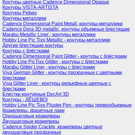
Контуры цветные Cadence Dimensional Opaque
Контуры VISTA-ARTISTA
Контуры Pebeo
Контуры-металлики
Cadence Dimensional Paint Metall, контуры-металлики
Cadence Dora 3D metallic, контуры объемные блестящие
Marabu Metallic Liner - контуры металлики
Hobby Line Pic Tixx Metallic - контуры-металлики
Другие блестящие контуры
Контуры с блёстками
Cadence Dimensional Paint Glitter - контуры с блёстками
Hobby Line PicTixx Glitter - контуры с блестками
Marabu Glitter Liner - контуры с блестками
Viva German Glitter - контуры прозрачные с цветными
блестками
Viva Glitter Liner - контуры рельефные цветные с
блестками
Блестки контурные DecArt 3D
Контуры - ДЁШЕВО!
Hobby Line Pic Tixx Pluster Pen - контуры термообъемные
Кракелюры, фацетные лаки
Одношаговые кракелюры
Двухшаговые кракелюры
Cadence Spider Crackle, кракелюры цветные
двухшаговые прозрачные