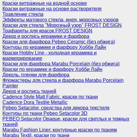
Краски витражные на водной основе
Краски витражные на основе растворителя
Травление стекла
Эффекты матового стекла, инея, морозных узоров
Краски для стекла "Морозный узор" FROST DESIGN
Трафареты для красок FROST DESIGN
Декор и роспись керамики и фарфора
Краски для фарфора Pebeo Ceramic (без обжига)
Контуры по керамике и фарфору Хобби Лайн
Краски Hobby Line - холодная керамика и
марморирование
Краски для фарфора Marabu Porcelain (без обжига)
Краски по керамике и фарфору Хобби Лайн
Деколь, пленки для фарфора
Фломастеры для стекла и фарфора Marabu Porcelain
Painter
Декор и роспись тканей
Cadence Style Matt Fabric, краски по ткани
Cadence Dora Textile Metallic
Pebeo Setacolor, средства для декора текстиля
Контуры по ткани Pebeo Setacolor 3D
PEBEO Setacolor Opaque, краски для светлых и темных
тканей
Marabu Fashion Liner: контурные краски по тканям
Marabu Textil, краски по ткани