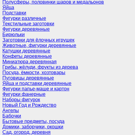
Полусферы, половинки шаров и медальонов
Яйца
Подставки
Фигурки различные
Текстильные заготовки
Фигурки деревянные
Бирюльки
Заготовки для ёлочных игрушек
Животные, фигурки деревянные
Катушки деревянные
Конфеты деревянные
Миниатюра деревянная
Грибы, жёлуди, фрукты из дерева
Посуда, ёмкости, хозтовары
Пуговицы деревянные
Яйца и подставки деревянные
Фигурки папье-маше и картон
Фигурки фанерные
Наборы фигурок
Новый Год и Рождество
Ангелы
Бабочки
Бытовые предметы, посуда
Домики, заборчики, окошки
Сад, огород, деревня