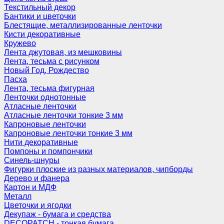
Текстильный декор
Бантики и цветочки
Блестящие, металлизированные ленточки
Кисти декоративные
Кружево
Лента джутовая, из мешковины
Лента, тесьма с рисунком
Новый Год, Рождество
Пасха
Лента, тесьма фигурная
Ленточки однотонные
Атласные ленточки
Атласные ленточки тонкие 3 мм
Капроновые ленточки
Капроновые ленточки тонкие 3 мм
Нити декоративные
Помпоны и помпончики
Синель-шнуры
Фигурки плоские из разных материалов, чипборды
Дерево и фанера
Картон и МДФ
Металл
Цветочки и ягодки
Декупаж - бумага и средства
DECOPATCH - тонкая бумага