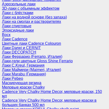
Аэрозольные лаки
3D-лаки с объемным эффектом
Лаки с блёстками
Лаки на водной основе (без запаха)
Лаки на смолах и растворителях
Лаки спиртовые
Эпоксидные лаки
Воск
Лаки Cadence
Цветные лаки Cadence Colouron
Лаки Darwi и CERNIT
Лаки DECOPATCH
Лаки Феррарио (Ferrario, Италия)
Лаки-гели цветные Gloss Shine Ferrario
Лаки C.Kreul, Германия
Лаки Маймери (Maimeri, Италия)
Лаки Marabu (Германия)
Лаки Pebeo
Маскирующая резина
Меловые краски Chalky
Cadence Very Chalky Home Decor, меловые краски, 150
мл
Cadence Very Chalky Home Decor, меловые краски в
больших банках 500 мл