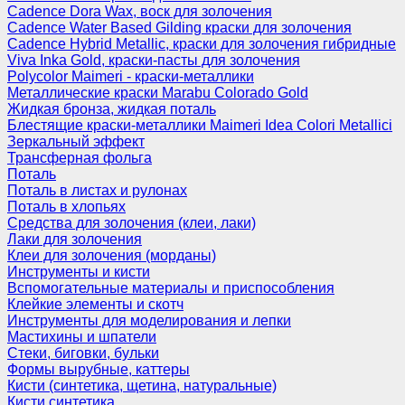
Cadence Dora Wax, воск для золочения
Cadence Water Based Gilding краски для золочения
Cadence Hybrid Metallic, краски для золочения гибридные
Viva Inka Gold, краски-пасты для золочения
Polycolor Maimeri - краски-металлики
Металлические краски Marabu Colorado Gold
Жидкая бронза, жидкая поталь
Блестящие краски-металлики Maimeri Idea Colori Metallici
Зеркальный эффект
Трансферная фольга
Поталь
Поталь в листах и рулонах
Поталь в хлопьях
Средства для золочения (клеи, лаки)
Лаки для золочения
Клеи для золочения (морданы)
Инструменты и кисти
Вспомогательные материалы и приспособления
Клейкие элементы и скотч
Инструменты для моделирования и лепки
Мастихины и шпатели
Стеки, биговки, бульки
Формы вырубные, каттеры
Кисти (синтетика, щетина, натуральные)
Кисти синтетика