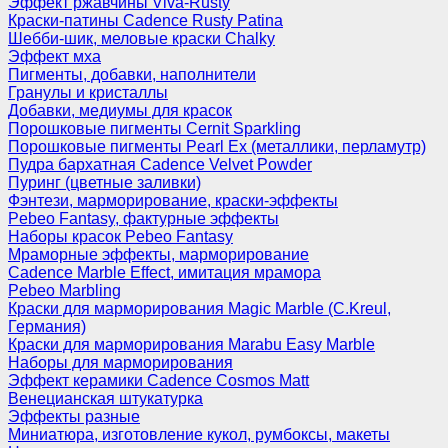
Эффект ржавчины Viva-Rusty
Краски-патины Cadence Rusty Patina
Шебби-шик, меловые краски Chalky
Эффект мха
Пигменты, добавки, наполнители
Гранулы и кристаллы
Добавки, медиумы для красок
Порошковые пигменты Cernit Sparkling
Порошковые пигменты Pearl Ex (металлики, перламутр)
Пудра бархатная Cadence Velvet Powder
Пуринг (цветные заливки)
Фэнтези, марморирование, краски-эффекты
Pebeo Fantasy, фактурные эффекты
Наборы красок Pebeo Fantasy
Мраморные эффекты, марморирование
Cadence Marble Effect, имитация мрамора
Pebeo Marbling
Краски для марморирования Magic Marble (C.Kreul,
Германия)
Краски для марморирования Marabu Easy Marble
Наборы для марморирования
Эффект керамики Cadence Cosmos Matt
Венецианская штукатурка
Эффекты разные
Миниатюра, изготовление кукол, румбоксы, макеты