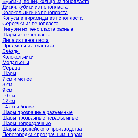
Бублики, венки, кольца из пенопласта
Диски, кубики из пенопласта
Колокольчики из пенопласта
Конусы и пирамиды из пенопласта
Сердечки из пенопласта
Фигурки из пенопласта разные
Шары из пенопласта
Яйца из пенопласта
Предметы из пластика
Звёзды
Колокольчики
Медальоны
Сердца
Шары
7 см и менее
8 см
9 см
10 см
12 см
14 см и более
Шары прозрачные разъемные
Шары прозрачные неразъемные
Шары непрозрачные
Шары европейского производства
Перегородки к прозрачным шарам