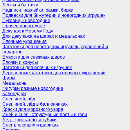
Ленты и бантики
Надписи, наклейки, рамки, бирки
Подвески для бижутерии и новогодних игрушек
Пуговицы новогодние
Прочее новогоднее
Декупаж к Новому Году
Для декупажа на шарах и медальонах
Ёлочные украшения
Заготовки для новогодних игрушек, украшений и
подарков
Емкости для снежных шаров
Ёлочки и конусы
Заготовки для ёлочных игрушек
Деревянные заготовки для ёлочных украшений
Шары
Медальоны
Фигурки разные новогодние
Календари
Снег, иней, лёд
Снег, иней, лёд в баллончиках
Краски для морозного узора
Иней и снег - структурные пасты и гели
Лёд - кристаллы и кубики
Снег в хлопьях и шариках