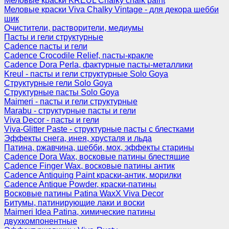
Меловые краски KREUL Chalky chalk paint
Меловые краски Viva Chalky Vintage - для декора шебби
шик
Очистители, растворители, медиумы
Пасты и гели структурные
Cadence пасты и гели
Cadence Crocodile Relief, пасты-кракле
Cadence Dora Perla, фактурные пасты-металлики
Kreul - пасты и гели структурные Solo Goya
Структурные гели Solo Goya
Структурные пасты Solo Goya
Maimeri - пасты и гели структурные
Marabu - структурные пасты и гели
Viva Decor - пасты и гели
Viva-Glitter Paste - структурные пасты с блестками
Эффекты снега, инея, хрусталя и льда
Патина, ржавчина, шебби, мох, эффекты старины
Cadence Dora Wax, восковые патины блестящие
Cadence Finger Wax, восковые патины антик
Сadence Antiquing Paint краски-антик, морилки
Cadence Antique Powder, краски-патины
Восковые патины Patina WaxX Viva Decor
Битумы, патинирующие лаки и воски
Maimeri Idea Patina, химические патины
двухкомпонентные