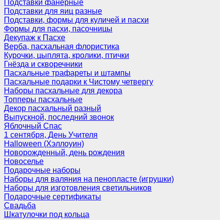
Подставки фанерные
Подставки для яиц разные
Подставки, формы для куличей и пасхи
Формы для пасхи, пасочницы
Декупаж к Пасхе
Верба, пасхальная флористика
Курочки, цыплята, кролики, птички
Гнёзда и скворечники
Пасхальные трафареты и штампы
Пасхальные подарки к Чистому четвергу
Наборы пасхальные для декора
Топперы пасхальные
Декор пасхальный разный
Выпускной, последний звонок
Яблочный Спас
1 сентября, День Учителя
Halloween (Хэллоуин)
Новорожденный, день рождения
Новоселье
Подарочные наборы
Наборы для валяния на пенопласте (игрушки)
Наборы для изготовления светильников
Подарочные сертификаты
Свадьба
Шкатулочки под кольца