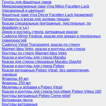
Грунты для фацетных лаков
Микрокракелюрные лаки Viva Mikro Facetten-Lack
(прозрачный и цветные)
Фацетные лаки Viva Decor Facetten-Lack (кракелюр)
Пигменты и воски для затирки трещин
Краски специальные (витражные, текстильные, по
фарфору и т.д.)
Декор и роспись стекла, витражные краски
Cadence Mirror Festival, краски для зеркал и прозрачных
поверхностей
Cadence Vitrail Transparent, краски по стеклу
Maimeri Idea Vetro, краски и контуры для стекла
Контуры по стеклу Maimeri Idea Vetro
Краски и контуры для стекла Marabu
Краски для стекла глянцевые Marabu GlasArt
Краски и контуры для стекла Pebeo
Краски витражные Pebeo Vitrail, без закрепления,
лаковые
Флаконы 45 мл
Флаконы 250 мл
Медиумы и добавки к Pebeo Vitrail
Краски и контуры для стекла под обжиг Pebeo Vitrea 160
Контуры витражные Pebeo Cerne relief
Витражная лента
Контуры витражные