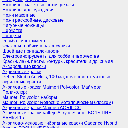
Ножницы, макетные ножи, резаки
Ножницы для рукоделия
Ножи макетные
Ножи раскройные, дисковые
Фигурные ножницы
Перчатки
Пинцеты
Резьба - инструмент
Флаконы, тюбики и наконечники
Швейные принадлежности
Электроинструменты для хобби и творчества
Краски, лаки, пасты, контуры, красители и др. химия
Акварельные краски
Акриловые краски
Pebeo Studio Acrylics, 100 мл, шелковисто-матовые
акриловые краски
Акриловые краски Maimeri Polycolor (Маймери
Поликолор)
Maimeri Polycolor, наборы
Maimeri Polycolor Reflect (с металлическим блеском)
Акриловые краски Maimeri ACRILICO
Акриловые краски Vallejo Acrylic Studio, БОЛЬШИЕ
БАНКИ 1 л
Акрилово-меловые гибридные краски Cadence Hybrid