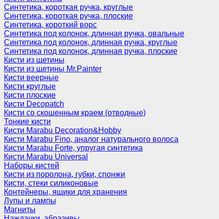
Синтетика, короткая ручка, круглые
Синтетика, короткая ручка, плоские
Синтетика, короткий ворс
Синтетика под колонок, длинная ручка, овальные
Синтетика под колонок, длинная ручка, круглые
Синтетика под колонок, длинная ручка, плоские
Кисти из щетины
Кисти из щетины Mr.Painter
Кисти веерные
Кисти круглые
Кисти плоские
Кисти Decopatch
Кисти со скошенным краем (отводные)
Тонкие кисти
Кисти Marabu Decoration&Hobby
Кисти Marabu Fino, аналог натурального волоса
Кисти Marabu Forte, упругая синтетика
Кисти Marabu Universal
Наборы кистей
Кисти из поролона, губки, спонжи
Кисти, стеки силиконовые
Контейнеры, ящики для хранения
Лупы и лампы
Магниты
Наждачки, абразивы