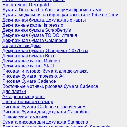
Новогодний Decopatch
Бумага Decopatch с блестящими фрагментами
Бумага модульная во французском стиле Toile de Jouy
Декупажная бумага, декупажные карты
Декупажные карты Impressio
Декупажная бумага ScrapBerry's
Декупажная бумага TO DO, Италия
Декупажная бумага Calambour
Серия Антик Деко
Декупажная бумага, Stamperia, 50х70 см
Декупажная бумага Brico
Декупажные карты Maimeri
Декупажные карты Stafil
Рисовая и тутовая бумага для декупажа
Рисовая бумага Impressio, А4
Рисовая бумага Cadence
Восточные мотивы, рисовая бумага Cadence
Для плитки
Акварельные цветы
Цветы, большой размер
Рисовая бумага Cadence c золочением
Рисовая бумага для декупажа Calambour
Этническая тематика
Бумага рисовая для декупажа Stamperia