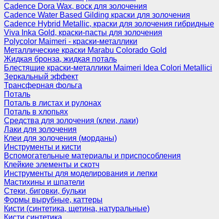
Cadence Dora Wax, воск для золочения
Cadence Water Based Gilding краски для золочения
Cadence Hybrid Metallic, краски для золочения гибридные
Viva Inka Gold, краски-пасты для золочения
Polycolor Maimeri - краски-металлики
Металлические краски Marabu Colorado Gold
Жидкая бронза, жидкая поталь
Блестящие краски-металлики Maimeri Idea Colori Metallici
Зеркальный эффект
Трансферная фольга
Поталь
Поталь в листах и рулонах
Поталь в хлопьях
Средства для золочения (клеи, лаки)
Лаки для золочения
Клеи для золочения (морданы)
Инструменты и кисти
Вспомогательные материалы и приспособления
Клейкие элементы и скотч
Инструменты для моделирования и лепки
Мастихины и шпатели
Стеки, биговки, бульки
Формы вырубные, каттеры
Кисти (синтетика, щетина, натуральные)
Кисти синтетика