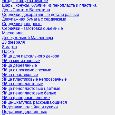
Ягоды и фрукты зимние
Шары, конусы, бублики из пенопласта и пластика
День Святого Валентина
Сердечки, декоративные детали разные
Декупажная бумага с сердечками
Сердечки фанерные
Сердечки - заготовки объемные
Масленица
Для кукольной Масленицы
23 февраля
8 марта
Пасха
Яйца для пасхального декора
Яйца миниатюрные
Яйца деревянные
Яйца с плоскими срезами
Яйца пластиковые
Яйца пластиковые непрозрачные
Яйца пенопластовые
Яйца пенопластовые цветные
Яйца пенопластовые белые
Яйца фанерные плоские
Яйца-шкатулки, раскрывающиеся
Подставки под яйца и куличи
Подставки деревянные