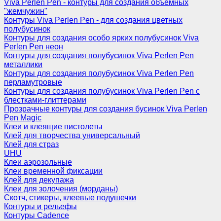
Viva Perlen Pen - контуры для создания объемных
"жемчужин"
Контуры Viva Perlen Pen - для создания цветных
полубусинок
Контуры для создания особо ярких полубусинок Viva
Perlen Pen неон
Контуры для создания полубусинок Viva Perlen Pen
металлики
Контуры для создания полубусинок Viva Perlen Pen
перламутровые
Контуры для создания полубусинок Viva Perlen Pen с
блестками-глиттерами
Прозрачные контуры для создания бусинок Viva Perlen
Pen Magic
Клеи и клеящие пистолеты
Клей для творчества универсальный
Клей для страз
UHU
Клеи аэрозольные
Клеи временной фиксации
Клей для декупажа
Клеи для золочения (морданы)
Скотч, стикеры, клеевые подушечки
Контуры и рельефы
Контуры Cadence