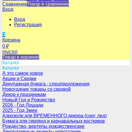
Сравнение
Товар в сравнении
Вход
Вход
Регистрация
0
Корзина
0
₽
(пусто)
Товар в корзине!
Каталог
Каталог
А это самое новое
Акции и Скидки
Декупажная бумага - спецпредложения
Новогодние товары со скидкой
Декор к праздникам
Новый Год и Рождество
2026 - Год Лошади
2025 - Год Змеи
Аэрозоли для ВРЕМЕННОГО декора (снег, лед)
Бумага для гирлянд и карнавальных костюмов
Рождество, вертепы рождественские
Декоративные акценты новогодние