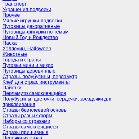
Транспорт
Украшения-подвески
Прочее
Мягкие игрушки-подвески
Пуговицы декоративные
Пуговицы-фигурки по темам
Новый Год и Рождество
Пасха
Хэллоуин, Halloween
Животные
Города и страны
Пуговки мини и микро
Пуговицы деревянные
Стразы, полубусины, перламутр
Клей для страз, инструменты
Пайетки
Перламутр самоклеящийся
Полубусины, цветочки, сердечки, звездочки для
приклеивания
Стразы без клеевой основы
Стразы разных форм
Наборы со стразами
Стразы самоклеящиеся
Стразы пришивные
Цепочки из страз