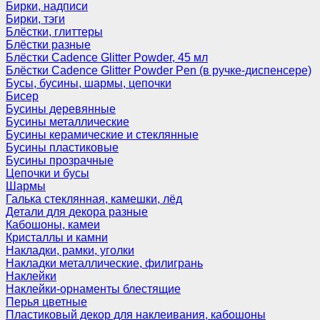
Бирки, надписи
Бирки, тэги
Блёстки, глиттеры
Блёстки разные
Блёстки Cadence Glitter Powder, 45 мл
Блёстки Cadence Glitter Powder Pen (в ручке-диспенсере)
Бусы, бусины, шармы, цепочки
Бисер
Бусины деревянные
Бусины металлические
Бусины керамические и стеклянные
Бусины пластиковые
Бусины прозрачные
Цепочки и бусы
Шармы
Галька стеклянная, камешки, лёд
Детали для декора разные
Кабошоны, камеи
Кристаллы и камни
Накладки, рамки, уголки
Накладки металлические, филигрань
Наклейки
Наклейки-орнаменты блестящие
Перья цветные
Пластиковый декор для наклеивания, кабошоны