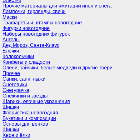
Блёстки
Прочие материалы для имитации инея и снега
Лампочки, гирлянды, свечи
Маски
Трафареты и штампы новогодние
Фигурки новогодние
Наборы новогодних фигурок
Ангелы
Дед Мороз, Санта-Клаус
Елочки
Колокольчики
Конфеты и сладости
Олени, зайчики, белые медведи и другие звери
Прочее
Санки, сани, лыжи
Снеговики
Снегурочка
Снежинки и звезды
Шарики, елочные украшения
Шишки
Флористика новогодняя
Букетики и композиции
Основы для венков
Шишки
Хвоя и ёлки