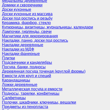
Медальоны деревянные
Домики и скворечники
Доски кухонные
Доски кухонные из массива
Доски под роспись и резьбу
Керамика, фарфор, стекло
Купюрницы, визитницы, журнальницы, календари
Лампочки, гирлянды, свечи
Магнитики для декорирования
Накладки, панно, доски под роспись
Накладки деревянные
Накладки из МДФ
Накладки фанерные
Плитки
Подсвечники и канделябры
Посуда, банки, подносы
Деревянная посуда точеная (круглой формы)
Емкости для круп и специй
Карандашницы
Ложки деревянные
Металлическая посуда и емкости
Подносы, тарелки, конфетницы
Салфетницы
Полочки, шкафчики, ключницы, вешалки
Предметы из пенопласта