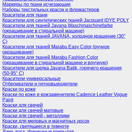
Маркеры по ткани исчезающие
Наборы текстильных красок и фломастеров
Красители для ткани
Красители для синтетических тканей Jacquard iDYE POLY
Красители для тканей Javana Waschmaschinefarbe
(окрашивание в стиральной машине)
Красители для тканей JAVANA, холодное крашение (30°
С)
Красители для тканей Marabu Easy Color (ручное
окрашивание)
Красители для тканей Marabu Fashion Color
(окрашивание в стиральной машине и вручную)
Красители для шелка Javana Batik, горячего крашения
(50-95° С)
Красители универсальные
Отбеливатели и пятновыводители
Краски по коже
Краски по коже и кожзаменителю Cadence Leather Vogue
Paint
Краски для свечей
Краски для свечей матовые
Краски для свечей - металлики
Краски для меловых и магнитных досок
Краски, светящиеся в темноте
Лаки, воск, финишные покрытия