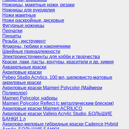
Ножницы, макетные ножи, резаки
Ножницы для рукоделия
Ножи макетные
Ножи раскройные, дисковые
Фигурные ножницы
Перчатки
Пинцеты
Резьба - инструмент
Флаконы, тюбики и наконечники
Швейные принадлежности
Электроинструменты для хобби и творчества
Краски, лаки, пасты, контуры, красители и др. химия
Акварельные краски
Акриловые краски
Pebeo Studio Acrylics, 100 мл, шелковисто-матовые
акриловые краски
Акриловые краски Maimeri Polycolor (Маймери
Поликолор)
Maimeri Polycolor, наборы
Maimeri Polycolor Reflect (с металлическим блеском)
Акриловые краски Maimeri ACRILICO
Акриловые краски Vallejo Acrylic Studio, БОЛЬШИЕ
БАНКИ 1 л
Акрилово-меловые гибридные краски Cadence Hybrid