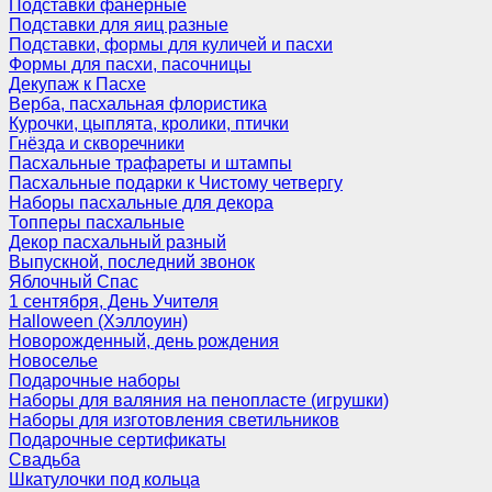
Подставки фанерные
Подставки для яиц разные
Подставки, формы для куличей и пасхи
Формы для пасхи, пасочницы
Декупаж к Пасхе
Верба, пасхальная флористика
Курочки, цыплята, кролики, птички
Гнёзда и скворечники
Пасхальные трафареты и штампы
Пасхальные подарки к Чистому четвергу
Наборы пасхальные для декора
Топперы пасхальные
Декор пасхальный разный
Выпускной, последний звонок
Яблочный Спас
1 сентября, День Учителя
Halloween (Хэллоуин)
Новорожденный, день рождения
Новоселье
Подарочные наборы
Наборы для валяния на пенопласте (игрушки)
Наборы для изготовления светильников
Подарочные сертификаты
Свадьба
Шкатулочки под кольца