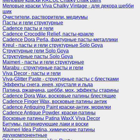
Меловые краски KREUL Chalky chalk paint
Меловые краски Viva Chalky Vintage - для декора шебби
шик
Очистители, растворители, медиумы
Пасты и гели структурные
Cadence пасты и гели
Cadence Crocodile Relief, пасты-кракле
Cadence Dora Perla, фактурные пасты-металлики
Kreul - пасты и гели структурные Solo Goya
Структурные гели Solo Goya
Структурные пасты Solo Goya
Maimeri - пасты и гели структурные
Marabu - структурные пасты и гели
Viva Decor - пасты и гели
Viva-Glitter Paste - структурные пасты с блестками
Эффекты снега, инея, хрусталя и льда
Патина, ржавчина, шебби, мох, эффекты старины
Cadence Dora Wax, восковые патины блестящие
Cadence Finger Wax, восковые патины антик
Сadence Antiquing Paint краски-антик, морилки
Cadence Antique Powder, краски-патины
Восковые патины Patina WaxX Viva Decor
Битумы, патинирующие лаки и воски
Maimeri Idea Patina, химические патины
двухкомпонентные