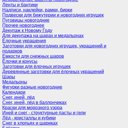
Ленты и бантики
Надписи, наклейки, рамки, бирки
Подвески для бижутерии и новогодних игрушек
Пуговицы новогодние
Прочее новогоднее
Декупаж к Новому Году
Для декупажа на шарах и медальонах
Ёлочные украшения
Заготовки для новогодних игрушек, украшений и
подарков
Емкости для снежных шаров
Ёлочки и конусы
Заготовки для ёлочных игрушек
Деревянные заготовки для ёлочных украшений
Шары
Медальоны
Фигурки разные новогодние
Календари
Снег, иней, лёд
Снег, иней, лёд в баллончиках
Краски для морозного узора
Иней и снег - структурные пасты и гели
Лёд - кристаллы и кубики
Снег в хлопьях и шариках