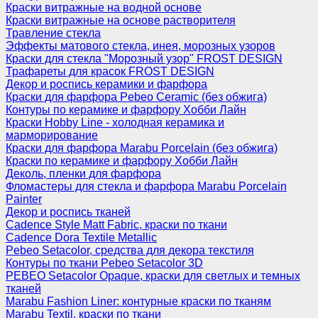
Краски витражные на водной основе
Краски витражные на основе растворителя
Травление стекла
Эффекты матового стекла, инея, морозных узоров
Краски для стекла "Морозный узор" FROST DESIGN
Трафареты для красок FROST DESIGN
Декор и роспись керамики и фарфора
Краски для фарфора Pebeo Ceramic (без обжига)
Контуры по керамике и фарфору Хобби Лайн
Краски Hobby Line - холодная керамика и
марморирование
Краски для фарфора Marabu Porcelain (без обжига)
Краски по керамике и фарфору Хобби Лайн
Деколь, пленки для фарфора
Фломастеры для стекла и фарфора Marabu Porcelain
Painter
Декор и роспись тканей
Cadence Style Matt Fabric, краски по ткани
Cadence Dora Textile Metallic
Pebeo Setacolor, средства для декора текстиля
Контуры по ткани Pebeo Setacolor 3D
PEBEO Setacolor Opaque, краски для светлых и темных
тканей
Marabu Fashion Liner: контурные краски по тканям
Marabu Textil, краски по ткани