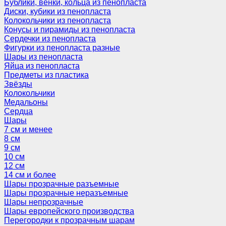
Бублики, венки, кольца из пенопласта
Диски, кубики из пенопласта
Колокольчики из пенопласта
Конусы и пирамиды из пенопласта
Сердечки из пенопласта
Фигурки из пенопласта разные
Шары из пенопласта
Яйца из пенопласта
Предметы из пластика
Звёзды
Колокольчики
Медальоны
Сердца
Шары
7 см и менее
8 см
9 см
10 см
12 см
14 см и более
Шары прозрачные разъемные
Шары прозрачные неразъемные
Шары непрозрачные
Шары европейского производства
Перегородки к прозрачным шарам