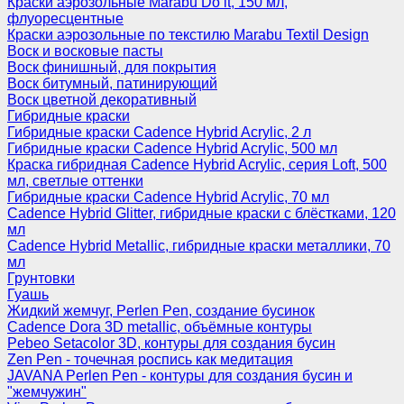
Краски аэрозольные Marabu Do it, 150 мл,
флуоресцентные
Краски аэрозольные по текстилю Marabu Textil Design
Воск и восковые пасты
Воск финишный, для покрытия
Воск битумный, патинирующий
Воск цветной декоративный
Гибридные краски
Гибридные краски Cadence Hybrid Acrylic, 2 л
Гибридные краски Cadence Hybrid Acrylic, 500 мл
Краска гибридная Cadence Hybrid Acrylic, серия Loft, 500
мл, светлые оттенки
Гибридные краски Cadence Hybrid Acrylic, 70 мл
Cadence Hybrid Glitter, гибридные краски с блёстками, 120
мл
Cadence Hybrid Metallic, гибридные краски металлики, 70
мл
Грунтовки
Гуашь
Жидкий жемчуг, Perlen Pen, создание бусинок
Cadence Dora 3D metallic, объёмные контуры
Pebeo Setacolor 3D, контуры для создания бусин
Zen Pen - точечная роспись как медитация
JAVANA Perlen Pen - контуры для создания бусин и
"жемчужин"