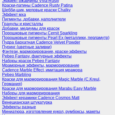
Эффект ржавчины Viva-Rusty
Краски-патины Cadence Rusty Patina
Шебби-шик, меловые краски Chalky
Эффект мха
Пигменты, добавки, наполнители
Гранулы и кристаллы
Добавки, медиумы для красок
Порошковые пигменты Cernit Sparkling
Порошковые пигменты Pearl Ex (металлики, перламутр)
Пудра бархатная Cadence Velvet Powder
Пуринг (цветные заливки)
Фэнтези, марморирование, краски-эффекты
Pebeo Fantasy, фактурные эффекты
Наборы красок Pebeo Fantasy
Мраморные эффекты, марморирование
Cadence Marble Effect, имитация мрамора
Pebeo Marbling
Краски для марморирования Magic Marble (C.Kreul,
Германия)
Краски для марморирования Marabu Easy Marble
Наборы для марморирования
Эффект керамики Cadence Cosmos Matt
Венецианская штукатурка
Эффекты разные
Миниатюра, изготовление кукол, румбоксы, макеты