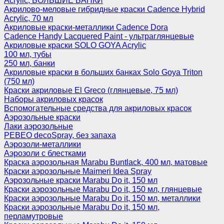
Acrylic, БОЛЬШИЕ БАНКИ
Акрилово-меловые гибридные краски Cadence Hybrid
Acrylic, 70 мл
Акриловые краски-металлики Cadence Dora
Cadence Handy Lacquered Paint - ультраглянцевые
Акриловые краски SOLO GOYA Acrylic
100 мл, тубы
250 мл, банки
Акриловые краски в больших банках Solo Goya Triton
(750 мл)
Краски акриловые El Greco (глянцевые, 75 мл)
Наборы акриловых красок
Вспомогательные средства для акриловых красок
Аэрозольные краски
Лаки аэрозольные
PEBEO decoSpray, без запаха
Аэрозоли-металлики
Аэрозоли с блестками
Краска аэрозольная Marabu Buntlack, 400 мл, матовые
Краски аэрозольные Maimeri Idea Spray
Аэрозольные краски Marabu Do it, 150 мл
Краски аэрозольные Marabu Do it, 150 мл, глянцевые
Краски аэрозольные Marabu Do it, 150 мл, металлики
Краски аэрозольные Marabu Do it, 150 мл,
перламутровые