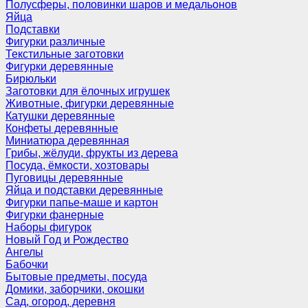
Полусферы, половинки шаров и медальонов
Яйца
Подставки
Фигурки различные
Текстильные заготовки
Фигурки деревянные
Бирюльки
Заготовки для ёлочных игрушек
Животные, фигурки деревянные
Катушки деревянные
Конфеты деревянные
Миниатюра деревянная
Грибы, жёлуди, фрукты из дерева
Посуда, ёмкости, хозтовары
Пуговицы деревянные
Яйца и подставки деревянные
Фигурки папье-маше и картон
Фигурки фанерные
Наборы фигурок
Новый Год и Рождество
Ангелы
Бабочки
Бытовые предметы, посуда
Домики, заборчики, окошки
Сад, огород, деревня