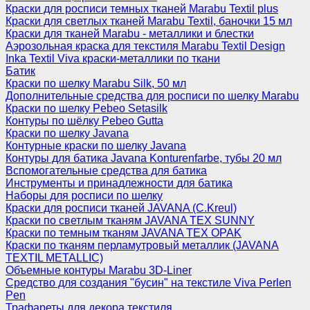
Краски для росписи темных тканей Marabu Textil plus
Краски для светлых тканей Marabu Textil, баночки 15 мл
Краски для тканей Marabu - металлики и блестки
Аэрозольная краска для текстиля Marabu Textil Design
Inka Textil Viva краски-металлики по ткани
Батик
Краски по шелку Marabu Silk, 50 мл
Дополнительные средства для росписи по шелку Marabu
Краски по шелку Pebeo Setasilk
Контуры по шёлку Pebeo Gutta
Краски по шелку Javana
Контурные краски по шелку Javana
Контуры для батика Javana Konturenfarbe, тубы 20 мл
Вспомогательные средства для батика
Инструменты и принадлежности для батика
Наборы для росписи по шелку
Краски для росписи тканей JAVANA (C.Kreul)
Краски по светлым тканям JAVANA TEX SUNNY
Краски по темным тканям JAVANA TEX OPAK
Краски по тканям перламутровый металлик (JAVANA
TEXTIL METALLIC)
Объемные контуры Marabu 3D-Liner
Средство для создания "бусин" на текстиле Viva Perlen
Pen
Трафареты для декора текстиля