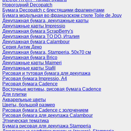
Новогодний Decopatch
Бумага Decopatch с блестящими фрагментами
Бумага модульная во французском стиле Toile de Jouy
Декупажная бумага, декупажные карты
Декупажные карты Impressio
Декупажная бумага ScrapBerry's
Декупажная бумага TO DO, Италия
Декупажная бумага Calambour
Серия Антик Деко
Декупажная бумага, Stamperia, 50х70 см
Декупажная бумага Brico
Декупажные карты Maimeri
Декупажные карты Stafil
Рисовая и тутовая бумага для декупажа
Рисовая бумага Impressio, А4
Рисовая бумага Cadence
Восточные мотивы, рисовая бумага Cadence
Для плитки
Акварельные цветы
Цветы, большой размер
Рисовая бумага Cadence c золочением
Рисовая бумага для декупажа Calambour
Этническая тематика
Бумага рисовая для декупажа Stamperia