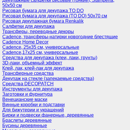
Декупажные салфетки рисовые (тонкие), Stamperia,
50х50 см
Рисовая бумага для декупажа TO DO
Рисовая бумага для декупажа (TO DO) 50х70 см
Рисовая декупажная бумага Renkalik
Салфетки для декупажа
Трансферы, переводные декоры
Cadence, трансферы-натирки новогодние блестящие
Cadence Home Decor
Cadence, 25х35 см, универсальные
Cadence,17х25 см, универсальные
Средства для декупажа (клеи, лаки, грунты)
3D-лаки, объемный эффект
Клей, лак, клей-лак для декупажа
Трансферные средства
Декупаж на стекле (запекаемые средства)
Средства DECOPATCH
Инструменты для декупажа
Заготовки и фурнитура
Венецианские маски
Винные коробки и подставки
Для бижутерии и украшений
Бирки и подвески фанерные, деревянные
Браслеты деревянные
Бусины деревянные