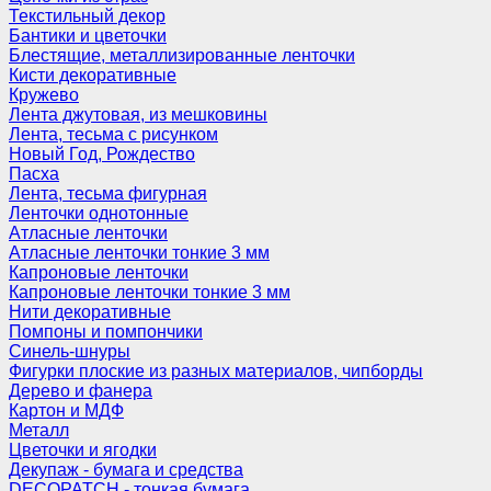
Текстильный декор
Бантики и цветочки
Блестящие, металлизированные ленточки
Кисти декоративные
Кружево
Лента джутовая, из мешковины
Лента, тесьма с рисунком
Новый Год, Рождество
Пасха
Лента, тесьма фигурная
Ленточки однотонные
Атласные ленточки
Атласные ленточки тонкие 3 мм
Капроновые ленточки
Капроновые ленточки тонкие 3 мм
Нити декоративные
Помпоны и помпончики
Синель-шнуры
Фигурки плоские из разных материалов, чипборды
Дерево и фанера
Картон и МДФ
Металл
Цветочки и ягодки
Декупаж - бумага и средства
DECOPATCH - тонкая бумага