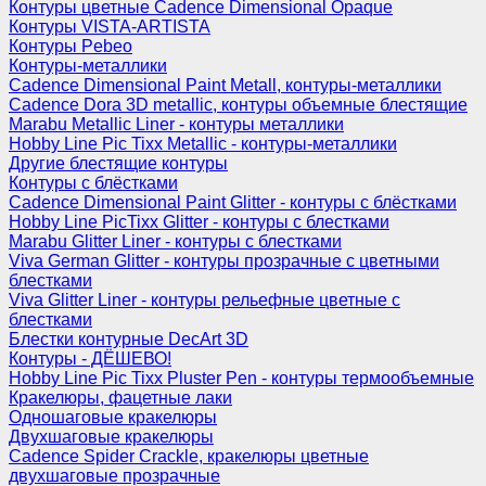
Контуры цветные Cadence Dimensional Opaque
Контуры VISTA-ARTISTA
Контуры Pebeo
Контуры-металлики
Cadence Dimensional Paint Metall, контуры-металлики
Cadence Dora 3D metallic, контуры объемные блестящие
Marabu Metallic Liner - контуры металлики
Hobby Line Pic Tixx Metallic - контуры-металлики
Другие блестящие контуры
Контуры с блёстками
Cadence Dimensional Paint Glitter - контуры с блёстками
Hobby Line PicTixx Glitter - контуры с блестками
Marabu Glitter Liner - контуры с блестками
Viva German Glitter - контуры прозрачные с цветными
блестками
Viva Glitter Liner - контуры рельефные цветные с
блестками
Блестки контурные DecArt 3D
Контуры - ДЁШЕВО!
Hobby Line Pic Tixx Pluster Pen - контуры термообъемные
Кракелюры, фацетные лаки
Одношаговые кракелюры
Двухшаговые кракелюры
Cadence Spider Crackle, кракелюры цветные
двухшаговые прозрачные