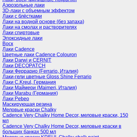
Аэрозольные лаки
3D-лаки с объемным эффектом
Лаки с блёстками
Лаки на водной основе (без запаха)
Лаки на смолах и растворителях
Лаки спиртовые
Эпоксидные лаки
Воск
Лаки Cadence
Цветные лаки Cadence Colouron
Лаки Darwi и CERNIT
Лаки DECOPATCH
Лаки Феррарио (Ferrario, Италия)
Лаки-гели цветные Gloss Shine Ferrario
Лаки C.Kreul, Германия
Лаки Маймери (Maimeri, Италия)
Лаки Marabu (Германия)
Лаки Pebeo
Маскирующая резина
Меловые краски Chalky
Cadence Very Chalky Home Decor, меловые краски, 150
мл
Cadence Very Chalky Home Decor, меловые краски в
больших банках 500 мл