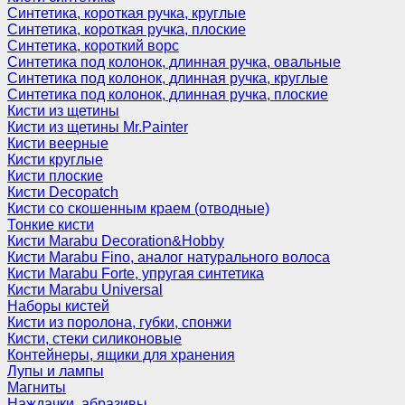
Синтетика, короткая ручка, круглые
Синтетика, короткая ручка, плоские
Синтетика, короткий ворс
Синтетика под колонок, длинная ручка, овальные
Синтетика под колонок, длинная ручка, круглые
Синтетика под колонок, длинная ручка, плоские
Кисти из щетины
Кисти из щетины Mr.Painter
Кисти веерные
Кисти круглые
Кисти плоские
Кисти Decopatch
Кисти со скошенным краем (отводные)
Тонкие кисти
Кисти Marabu Decoration&Hobby
Кисти Marabu Fino, аналог натурального волоса
Кисти Marabu Forte, упругая синтетика
Кисти Marabu Universal
Наборы кистей
Кисти из поролона, губки, спонжи
Кисти, стеки силиконовые
Контейнеры, ящики для хранения
Лупы и лампы
Магниты
Наждачки, абразивы