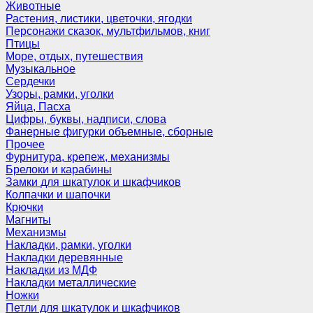
Животные
Растения, листики, цветочки, ягодки
Персонажи сказок, мультфильмов, книг
Птицы
Море, отдых, путешествия
Музыкальное
Сердечки
Узоры, рамки, уголки
Яйца, Пасха
Цифры, буквы, надписи, слова
Фанерные фигурки объемные, сборные
Прочее
Фурнитура, крепеж, механизмы
Брелоки и карабины
Замки для шкатулок и шкафчиков
Колпачки и шапочки
Крючки
Магниты
Механизмы
Накладки, рамки, уголки
Накладки деревянные
Накладки из МДФ
Накладки металлические
Ножки
Петли для шкатулок и шкафчиков