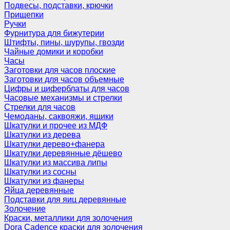
Подвесы, подставки, крючки
Прищепки
Ручки
Фурнитура для бижутерии
Штифты, пины, шурупы, гвозди
Чайные домики и коробки
Часы
Заготовки для часов плоские
Заготовки для часов объемные
Цифры и циферблаты для часов
Часовые механизмы и стрелки
Стрелки для часов
Чемоданы, саквояжи, ящики
Шкатулки и прочее из МДФ
Шкатулки из дерева
Шкатулки дерево+фанера
Шкатулки деревянные дёшево
Шкатулки из массива липы
Шкатулки из сосны
Шкатулки из фанеры
Яйца деревянные
Подставки для яиц деревянные
Золочение
Краски, металлики для золочения
Dora Cadence краски для золочения