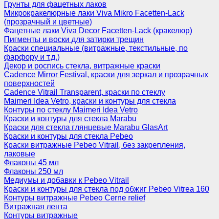
Грунты для фацетных лаков
Микрокракелюрные лаки Viva Mikro Facetten-Lack
(прозрачный и цветные)
Фацетные лаки Viva Decor Facetten-Lack (кракелюр)
Пигменты и воски для затирки трещин
Краски специальные (витражные, текстильные, по
фарфору и т.д.)
Декор и роспись стекла, витражные краски
Cadence Mirror Festival, краски для зеркал и прозрачных
поверхностей
Cadence Vitrail Transparent, краски по стеклу
Maimeri Idea Vetro, краски и контуры для стекла
Контуры по стеклу Maimeri Idea Vetro
Краски и контуры для стекла Marabu
Краски для стекла глянцевые Marabu GlasArt
Краски и контуры для стекла Pebeo
Краски витражные Pebeo Vitrail, без закрепления,
лаковые
Флаконы 45 мл
Флаконы 250 мл
Медиумы и добавки к Pebeo Vitrail
Краски и контуры для стекла под обжиг Pebeo Vitrea 160
Контуры витражные Pebeo Cerne relief
Витражная лента
Контуры витражные