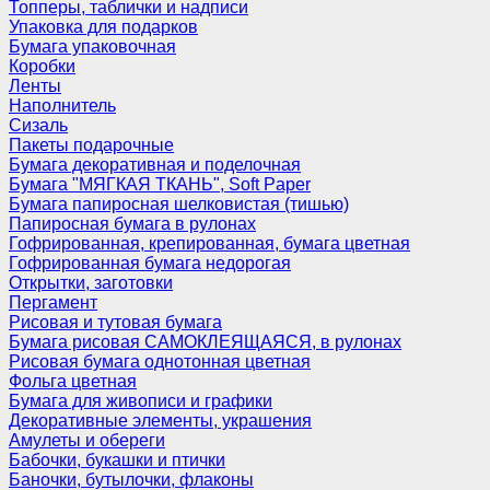
Топперы, таблички и надписи
Упаковка для подарков
Бумага упаковочная
Коробки
Ленты
Наполнитель
Сизаль
Пакеты подарочные
Бумага декоративная и поделочная
Бумага "МЯГКАЯ ТКАНЬ", Soft Paper
Бумага папиросная шелковистая (тишью)
Папиросная бумага в рулонах
Гофрированная, крепированная, бумага цветная
Гофрированная бумага недорогая
Открытки, заготовки
Пергамент
Рисовая и тутовая бумага
Бумага рисовая САМОКЛЕЯЩАЯСЯ, в рулонах
Рисовая бумага однотонная цветная
Фольга цветная
Бумага для живописи и графики
Декоративные элементы, украшения
Амулеты и обереги
Бабочки, букашки и птички
Баночки, бутылочки, флаконы