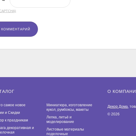
(CAPTCHA)
ТАЛОГ
О КОМПАН
то самое новое
Миниатюра, изготовление
Декор Дома
, то
кукол, румбоксы, макеты
ии и Скидки
© 2026
Лепка, литьё и
ор к праздникам
моделирование
ага декоративная и
Листовые материалы
елочная
поделочные