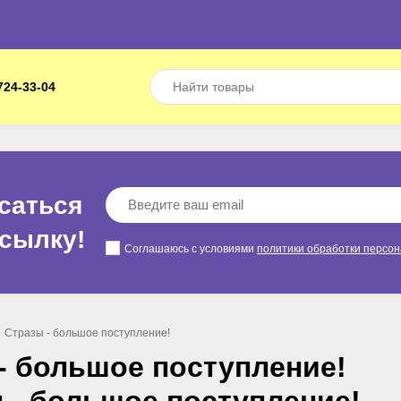
724-33-04
саться
ссылкy!
Соглашаюсь с условиями
политики обработки персо
Стразы - большое поступление!
- большое поступление!