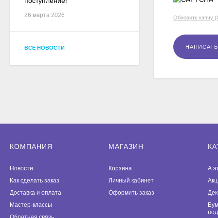
поступление!
26 марта 2026
Обновить капчу 
ВСЕ НОВОСТИ
КОМПАНИЯ
МАГАЗИН
КА
Новости
Корзина
А э
Как сделать заказ
Личный кабинет
Акц
Доставка и оплата
Оформить заказ
Дек
Мастер-классы
Бум
под
Обратная связь