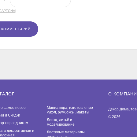
(CAPTCHA)
ТАЛОГ
О КОМПАН
то самое новое
Миниатюра, изготовление
Декор Дома
, то
кукол, румбоксы, макеты
ии и Скидки
© 2026
Лепка, литьё и
ор к праздникам
моделирование
ага декоративная и
Листовые материалы
елочная
поделочные