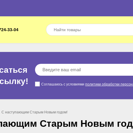
724-33-04
саться
ссылкy!
Соглашаюсь с условиями
политики обработки персо
С наступающим Старым Новым годом!
упающим Старым Новым год