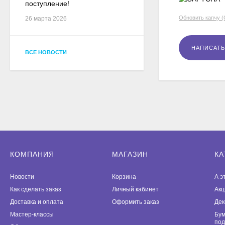
поступление!
Обновить капчу 
26 марта 2026
ВСЕ НОВОСТИ
КОМПАНИЯ
МАГАЗИН
КА
Новости
Корзина
А э
Как сделать заказ
Личный кабинет
Акц
Доставка и оплата
Оформить заказ
Дек
Мастер-классы
Бум
под