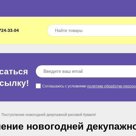
724-33-04
саться
ссылкy!
Соглашаюсь с условиями
политики обработки персо
Поступление новогодней декупажной рисовой бумаги!
ение новогодней декупажно