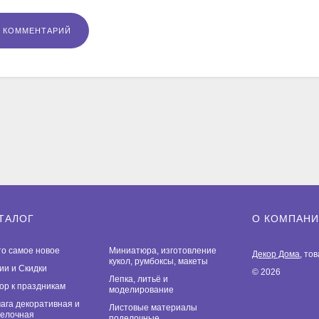
ТАЛОГ
О КОМПАН
то самое новое
Миниатюра, изготовление
Декор Дома
, то
кукол, румбоксы, макеты
ии и Скидки
© 2026
Лепка, литьё и
ор к праздникам
моделирование
ага декоративная и
Листовые материалы
елочная
поделочные