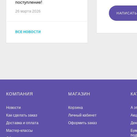
поступление!
26 марта 2026
ВСЕ НОВОСТИ
КОМПАНИЯ
МАГАЗИН
КА
Новости
Корзина
А э
Как сделать заказ
Личный кабинет
Акц
Доставка и оплата
Оформить заказ
Дек
Мастер-классы
Бум
под