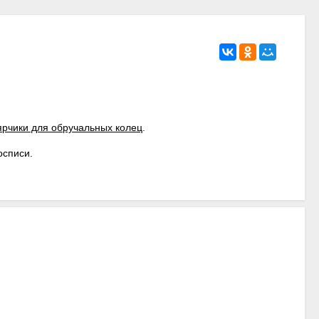
рчики для обручальных колец
.
осписи.