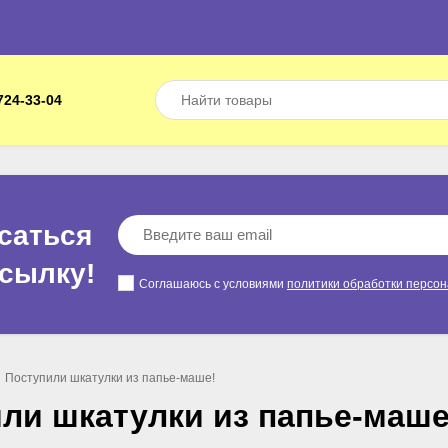
724-33-04
саться
ссылкy!
Соглашаюсь с условиями
политики обработки персо
Поступили шкатулки из папье-маше!
ли шкатулки из папье-маше