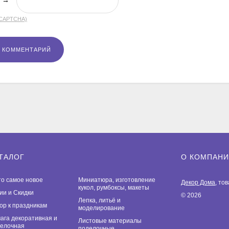
(CAPTCHA)
ТАЛОГ
О КОМПАН
то самое новое
Миниатюра, изготовление
Декор Дома
, то
кукол, румбоксы, макеты
ии и Скидки
© 2026
Лепка, литьё и
ор к праздникам
моделирование
ага декоративная и
Листовые материалы
елочная
поделочные