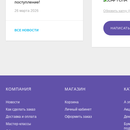
поступление!
26 марта 2026
Обновить капчу 
ВСЕ НОВОСТИ
КОМПАНИЯ
МАГАЗИН
КА
Новости
Корзина
А э
Как сделать заказ
Личный кабинет
Акц
Доставка и оплата
Оформить заказ
Дек
Мастер-классы
Бум
под