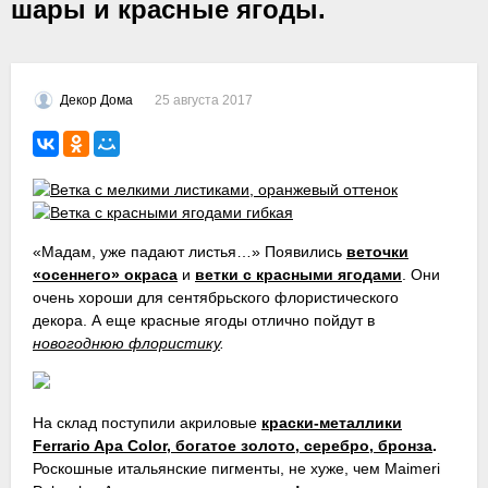
шары и красные ягоды.
25 августа 2017
Декор Дома
«Мадам, уже падают листья…» Появились
веточки
«осеннего» окраса
и
ветки с красными ягодами
. Они
очень хороши для сентябрьского флористического
декора. А еще красные ягоды отлично пойдут в
новогоднюю флористику
.
На склад поступили акриловые
краски-металлики
Ferrario Apa Color, богатое золото, серебро, бронза
.
Роскошные итальянские пигменты, не хуже, чем Maimeri