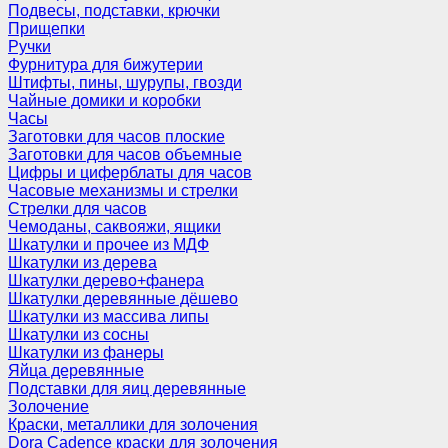
Подвесы, подставки, крючки
Прищепки
Ручки
Фурнитура для бижутерии
Штифты, пины, шурупы, гвозди
Чайные домики и коробки
Часы
Заготовки для часов плоские
Заготовки для часов объемные
Цифры и циферблаты для часов
Часовые механизмы и стрелки
Стрелки для часов
Чемоданы, саквояжи, ящики
Шкатулки и прочее из МДФ
Шкатулки из дерева
Шкатулки дерево+фанера
Шкатулки деревянные дёшево
Шкатулки из массива липы
Шкатулки из сосны
Шкатулки из фанеры
Яйца деревянные
Подставки для яиц деревянные
Золочение
Краски, металлики для золочения
Dora Cadence краски для золочения