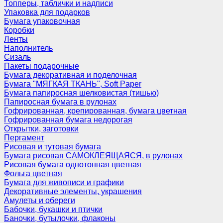
Топперы, таблички и надписи
Упаковка для подарков
Бумага упаковочная
Коробки
Ленты
Наполнитель
Сизаль
Пакеты подарочные
Бумага декоративная и поделочная
Бумага "МЯГКАЯ ТКАНЬ", Soft Paper
Бумага папиросная шелковистая (тишью)
Папиросная бумага в рулонах
Гофрированная, крепированная, бумага цветная
Гофрированная бумага недорогая
Открытки, заготовки
Пергамент
Рисовая и тутовая бумага
Бумага рисовая САМОКЛЕЯЩАЯСЯ, в рулонах
Рисовая бумага однотонная цветная
Фольга цветная
Бумага для живописи и графики
Декоративные элементы, украшения
Амулеты и обереги
Бабочки, букашки и птички
Баночки, бутылочки, флаконы