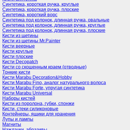
Синтетика, короткая ручка, круглые
Синтетика, короткая ручка, плоские
Синтетика, короткий ворс
Синтетика под колонок, длинная ручка, овальные
Синтетика под колонок, длинная ручка, круглые
Синтетика под колонок, длинная ручка, плоские
Кисти из щетины
Кисти из щетины Mr.Painter
Кисти веерные
Кисти круглые
Кисти плоские
Кисти Decopatch
Кисти со скошенным краем (отводные)
Тонкие кисти
Кисти Marabu Decoration&Hobby
Кисти Marabu Fino, аналог натурального волоса
Кисти Marabu Forte, упругая синтетика
Кисти Marabu Universal
Наборы кистей
Кисти из поролона, губки, спонжи
Кисти, стеки силиконовые
Контейнеры, ящики для хранения
Лупы и лампы
Магниты
Наждачки, абразивы