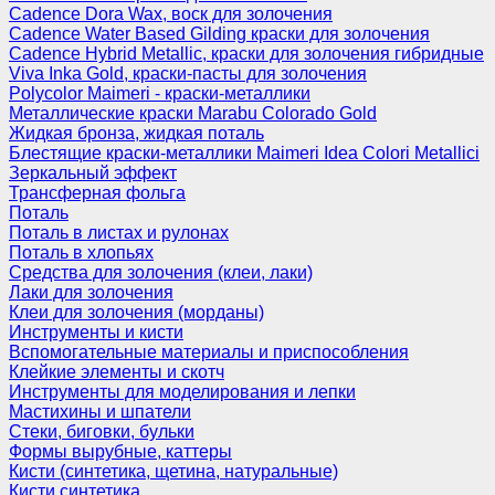
Cadence Dora Wax, воск для золочения
Cadence Water Based Gilding краски для золочения
Cadence Hybrid Metallic, краски для золочения гибридные
Viva Inka Gold, краски-пасты для золочения
Polycolor Maimeri - краски-металлики
Металлические краски Marabu Colorado Gold
Жидкая бронза, жидкая поталь
Блестящие краски-металлики Maimeri Idea Colori Metallici
Зеркальный эффект
Трансферная фольга
Поталь
Поталь в листах и рулонах
Поталь в хлопьях
Средства для золочения (клеи, лаки)
Лаки для золочения
Клеи для золочения (морданы)
Инструменты и кисти
Вспомогательные материалы и приспособления
Клейкие элементы и скотч
Инструменты для моделирования и лепки
Мастихины и шпатели
Стеки, биговки, бульки
Формы вырубные, каттеры
Кисти (синтетика, щетина, натуральные)
Кисти синтетика