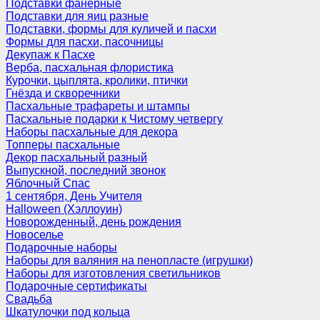
Подставки фанерные
Подставки для яиц разные
Подставки, формы для куличей и пасхи
Формы для пасхи, пасочницы
Декупаж к Пасхе
Верба, пасхальная флористика
Курочки, цыплята, кролики, птички
Гнёзда и скворечники
Пасхальные трафареты и штампы
Пасхальные подарки к Чистому четвергу
Наборы пасхальные для декора
Топперы пасхальные
Декор пасхальный разный
Выпускной, последний звонок
Яблочный Спас
1 сентября, День Учителя
Halloween (Хэллоуин)
Новорожденный, день рождения
Новоселье
Подарочные наборы
Наборы для валяния на пенопласте (игрушки)
Наборы для изготовления светильников
Подарочные сертификаты
Свадьба
Шкатулочки под кольца