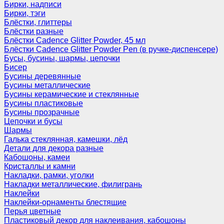
Бирки, надписи
Бирки, тэги
Блёстки, глиттеры
Блёстки разные
Блёстки Cadence Glitter Powder, 45 мл
Блёстки Cadence Glitter Powder Pen (в ручке-диспенсере)
Бусы, бусины, шармы, цепочки
Бисер
Бусины деревянные
Бусины металлические
Бусины керамические и стеклянные
Бусины пластиковые
Бусины прозрачные
Цепочки и бусы
Шармы
Галька стеклянная, камешки, лёд
Детали для декора разные
Кабошоны, камеи
Кристаллы и камни
Накладки, рамки, уголки
Накладки металлические, филигрань
Наклейки
Наклейки-орнаменты блестящие
Перья цветные
Пластиковый декор для наклеивания, кабошоны