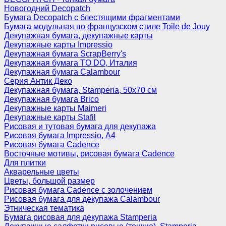
Новогодний Decopatch
Бумага Decopatch с блестящими фрагментами
Бумага модульная во французском стиле Toile de Jouy
Декупажная бумага, декупажные карты
Декупажные карты Impressio
Декупажная бумага ScrapBerry's
Декупажная бумага TO DO, Италия
Декупажная бумага Calambour
Серия Антик Деко
Декупажная бумага, Stamperia, 50х70 см
Декупажная бумага Brico
Декупажные карты Maimeri
Декупажные карты Stafil
Рисовая и тутовая бумага для декупажа
Рисовая бумага Impressio, А4
Рисовая бумага Cadence
Восточные мотивы, рисовая бумага Cadence
Для плитки
Акварельные цветы
Цветы, большой размер
Рисовая бумага Cadence c золочением
Рисовая бумага для декупажа Calambour
Этническая тематика
Бумага рисовая для декупажа Stamperia