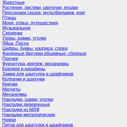
Животные
Растения, листики, цветочки, ягодки
Персонажи сказок, мультфильмов, книг
Птицы
Море, отдых, путешествия
Музыкальное
Сердечки
Узоры, рамки, уголки
Яйца, Пасха
Цифры, буквы, надписи, слова
Фанерные фигурки объемные, сборные
Прочее
Фурнитура, крепеж, механизмы
Брелоки и карабины
Замки для шкатулок и шкафчиков
Колпачки и шапочки
Крючки
Магниты
Механизмы
Накладки, рамки, уголки
Накладки деревянные
Накладки из МДФ
Накладки металлические
Ножки
Петли для шкатулок и шкафчиков