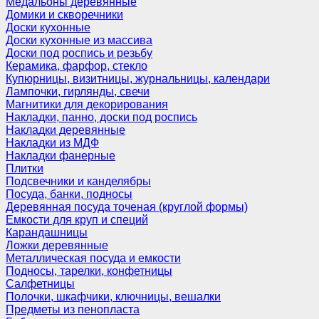
Медальоны деревянные
Домики и скворечники
Доски кухонные
Доски кухонные из массива
Доски под роспись и резьбу
Керамика, фарфор, стекло
Купюрницы, визитницы, журнальницы, календари
Лампочки, гирлянды, свечи
Магнитики для декорирования
Накладки, панно, доски под роспись
Накладки деревянные
Накладки из МДФ
Накладки фанерные
Плитки
Подсвечники и канделябры
Посуда, банки, подносы
Деревянная посуда точеная (круглой формы)
Емкости для круп и специй
Карандашницы
Ложки деревянные
Металлическая посуда и емкости
Подносы, тарелки, конфетницы
Салфетницы
Полочки, шкафчики, ключницы, вешалки
Предметы из пенопласта