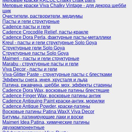
Меловые краски KREUL Chalky chalk paint
Меловые краски Viva Chalky Vintage - для декора шебби
шик
Очистители, растворители, медиумы
Пасты и гели структурные
Cadence пасты и гели
Cadence Crocodile Relief, пасты-кракле
Cadence Dora Perla, фактурные пасты-металлики
Kreul - пасты и гели структурные Solo Goya
Структурные гели Solo Goya
Структурные пасты Solo Goya
Maimeri - пасты и гели структурные
Marabu - структурные пасты и гели
Viva Decor - пасты и гели
Viva-Glitter Paste - структурные пасты с блестками
Эффекты снега, инея, хрусталя и льда
Патина, ржавчина, шебби, мох, эффекты старины
Cadence Dora Wax, восковые патины блестящие
Cadence Finger Wax, восковые патины антик
Сadence Antiquing Paint краски-антик, морилки
Cadence Antique Powder, краски-патины
Восковые патины Patina WaxX Viva Decor
Битумы, патинирующие лаки и воски
Maimeri Idea Patina, химические патины
двухкомпонентные