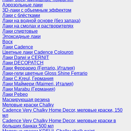
Аэрозольные лаки
3D-лаки с объемным эффектом
Лаки с блёстками
Лаки на водной основе (без запаха)
Лаки на смолах и растворителях
Лаки спиртовые
Эпоксидные лаки
Воск
Лаки Cadence
Цветные лаки Cadence Colouron
Лаки Darwi и CERNIT
Лаки DECOPATCH
Лаки Феррарио (Ferrario, Италия)
Лаки-гели цветные Gloss Shine Ferrario
Лаки C.Kreul, Германия
Лаки Маймери (Maimeri, Италия)
Лаки Marabu (Германия)
Лаки Pebeo
Маскирующая резина
Меловые краски Chalky
Cadence Very Chalky Home Decor, меловые краски, 150
мл
Cadence Very Chalky Home Decor, меловые краски в
больших банках 500 мл