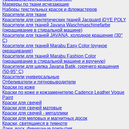
Маркеры по ткани исчезающие
Наборы текстильных красок и фломастеров
Красители для ткани
Красители для синтетических тканей Jacquard iDYE POLY
Красители для тканей Javana Waschmaschinefarbe
(окрашивание в стиральной машине)
Красители для тканей JAVANA, холодное крашение (30°
С)
Красители для тканей Marabu Easy Color (ручное
окрашивание)
Красители для тканей Marabu Fashion Color
(окрашивание в стиральной машине и вручную)
Красители для шелка Javana Batik, горячего крашения
(50-95° С)
Красители универсальные
Отбеливатели и пятновыводители
Краски по коже
Краски по коже и кожзаменителю Cadence Leather Vogue
Paint
Краски для свечей
Краски для свечей матовые
Краски для свечей - металлики
Краски для меловых и магнитных досок
Краски, светящиеся в темноте
Лаки, воск, финишные покрытия