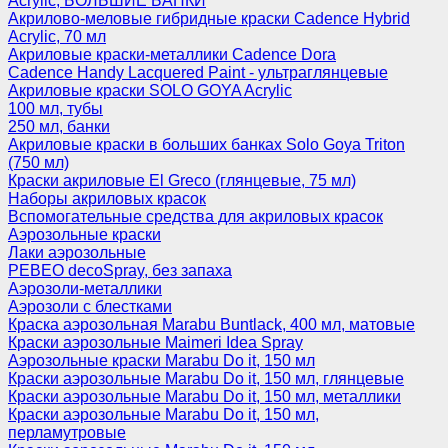
Acrylic, БОЛЬШИЕ БАНКИ
Акрилово-меловые гибридные краски Cadence Hybrid
Acrylic, 70 мл
Акриловые краски-металлики Cadence Dora
Cadence Handy Lacquered Paint - ультраглянцевые
Акриловые краски SOLO GOYA Acrylic
100 мл, тубы
250 мл, банки
Акриловые краски в больших банках Solo Goya Triton
(750 мл)
Краски акриловые El Greco (глянцевые, 75 мл)
Наборы акриловых красок
Вспомогательные средства для акриловых красок
Аэрозольные краски
Лаки аэрозольные
PEBEO decoSpray, без запаха
Аэрозоли-металлики
Аэрозоли с блестками
Краска аэрозольная Marabu Buntlack, 400 мл, матовые
Краски аэрозольные Maimeri Idea Spray
Аэрозольные краски Marabu Do it, 150 мл
Краски аэрозольные Marabu Do it, 150 мл, глянцевые
Краски аэрозольные Marabu Do it, 150 мл, металлики
Краски аэрозольные Marabu Do it, 150 мл,
перламутровые