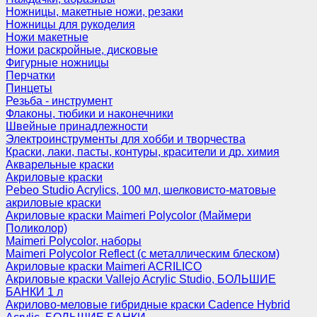
Ножницы, макетные ножи, резаки
Ножницы для рукоделия
Ножи макетные
Ножи раскройные, дисковые
Фигурные ножницы
Перчатки
Пинцеты
Резьба - инструмент
Флаконы, тюбики и наконечники
Швейные принадлежности
Электроинструменты для хобби и творчества
Краски, лаки, пасты, контуры, красители и др. химия
Акварельные краски
Акриловые краски
Pebeo Studio Acrylics, 100 мл, шелковисто-матовые
акриловые краски
Акриловые краски Maimeri Polycolor (Маймери
Поликолор)
Maimeri Polycolor, наборы
Maimeri Polycolor Reflect (с металлическим блеском)
Акриловые краски Maimeri ACRILICO
Акриловые краски Vallejo Acrylic Studio, БОЛЬШИЕ
БАНКИ 1 л
Акрилово-меловые гибридные краски Cadence Hybrid