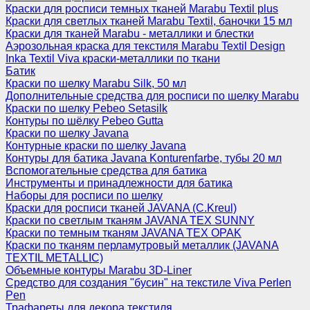
Краски для росписи темных тканей Marabu Textil plus
Краски для светлых тканей Marabu Textil, баночки 15 мл
Краски для тканей Marabu - металлики и блестки
Аэрозольная краска для текстиля Marabu Textil Design
Inka Textil Viva краски-металлики по ткани
Батик
Краски по шелку Marabu Silk, 50 мл
Дополнительные средства для росписи по шелку Marabu
Краски по шелку Pebeo Setasilk
Контуры по шёлку Pebeo Gutta
Краски по шелку Javana
Контурные краски по шелку Javana
Контуры для батика Javana Konturenfarbe, тубы 20 мл
Вспомогательные средства для батика
Инструменты и принадлежности для батика
Наборы для росписи по шелку
Краски для росписи тканей JAVANA (C.Kreul)
Краски по светлым тканям JAVANA TEX SUNNY
Краски по темным тканям JAVANA TEX OPAK
Краски по тканям перламутровый металлик (JAVANA
TEXTIL METALLIC)
Объемные контуры Marabu 3D-Liner
Средство для создания "бусин" на текстиле Viva Perlen
Pen
Трафареты для декора текстиля