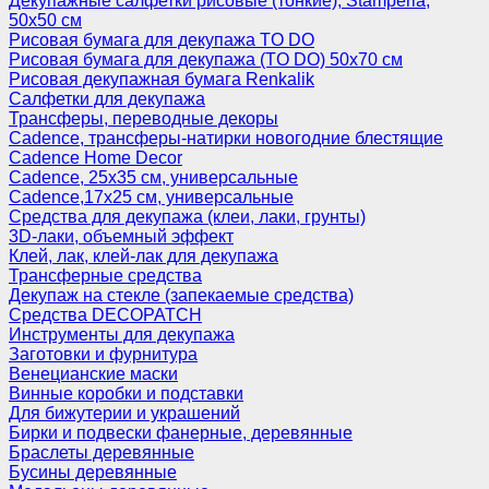
Декупажные салфетки рисовые (тонкие), Stamperia,
50х50 см
Рисовая бумага для декупажа TO DO
Рисовая бумага для декупажа (TO DO) 50х70 см
Рисовая декупажная бумага Renkalik
Салфетки для декупажа
Трансферы, переводные декоры
Cadence, трансферы-натирки новогодние блестящие
Cadence Home Decor
Cadence, 25х35 см, универсальные
Cadence,17х25 см, универсальные
Средства для декупажа (клеи, лаки, грунты)
3D-лаки, объемный эффект
Клей, лак, клей-лак для декупажа
Трансферные средства
Декупаж на стекле (запекаемые средства)
Средства DECOPATCH
Инструменты для декупажа
Заготовки и фурнитура
Венецианские маски
Винные коробки и подставки
Для бижутерии и украшений
Бирки и подвески фанерные, деревянные
Браслеты деревянные
Бусины деревянные