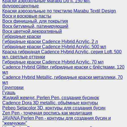
Краски аэрозольные Marabu Do it, 150 мл,
флуоресцентные
Краски аэрозольные по текстилю Marabu Textil Design
Воск и восковые пасты
Воск финишный, для покрытия
Воск битумный, патинирующий
Воск цветной декоративный
Гибридные краски
Гибридные краски Cadence Hybrid Acrylic, 2 л
Гибридные краски Cadence Hybrid Acrylic, 500 мл
Краска гибридная Cadence Hybrid Acrylic, серия Loft, 500
мл, светлые оттенки
Гибридные краски Cadence Hybrid Acrylic, 70 мл
Cadence Hybrid Glitter, гибридные краски с блёстками, 120
мл
Cadence Hybrid Metallic, гибридные краски металлики, 70
мл
Грунтовки
Гуашь
Жидкий жемчуг, Perlen Pen, создание бусинок
Cadence Dora 3D metallic, объёмные контуры
Pebeo Setacolor 3D, контуры для создания бусин
Zen Pen - точечная роспись как медитация
JAVANA Perlen Pen - контуры для создания бусин и
"жемчужин"