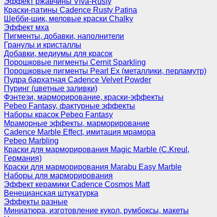
Эффект ржавчины Viva-Rusty
Краски-патины Cadence Rusty Patina
Шебби-шик, меловые краски Chalky
Эффект мха
Пигменты, добавки, наполнители
Гранулы и кристаллы
Добавки, медиумы для красок
Порошковые пигменты Cernit Sparkling
Порошковые пигменты Pearl Ex (металлики, перламутр)
Пудра бархатная Cadence Velvet Powder
Пуринг (цветные заливки)
Фэнтези, марморирование, краски-эффекты
Pebeo Fantasy, фактурные эффекты
Наборы красок Pebeo Fantasy
Мраморные эффекты, марморирование
Cadence Marble Effect, имитация мрамора
Pebeo Marbling
Краски для марморирования Magic Marble (C.Kreul,
Германия)
Краски для марморирования Marabu Easy Marble
Наборы для марморирования
Эффект керамики Cadence Cosmos Matt
Венецианская штукатурка
Эффекты разные
Миниатюра, изготовление кукол, румбоксы, макеты