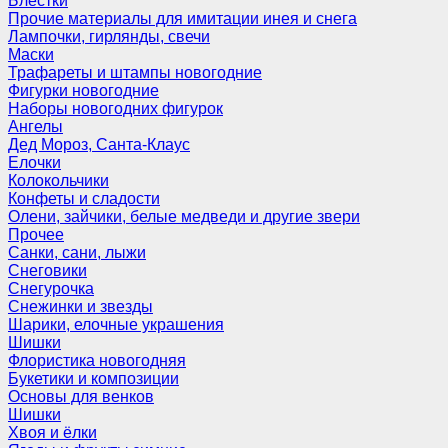
Блёстки
Прочие материалы для имитации инея и снега
Лампочки, гирлянды, свечи
Маски
Трафареты и штампы новогодние
Фигурки новогодние
Наборы новогодних фигурок
Ангелы
Дед Мороз, Санта-Клаус
Елочки
Колокольчики
Конфеты и сладости
Олени, зайчики, белые медведи и другие звери
Прочее
Санки, сани, лыжи
Снеговики
Снегурочка
Снежинки и звезды
Шарики, елочные украшения
Шишки
Флористика новогодняя
Букетики и композиции
Основы для венков
Шишки
Хвоя и ёлки