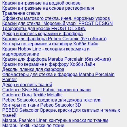
Краски витражные на водной основе
Краски витражные на основе растворителя
Травление стекла
Эффекты матового стекла, инея, морозных узоров
Краски для стекла "Морозный узор" FROST DESIGN
Трафареты для красок FROST DESIGN
Декор и роспись керамики и фарфора
Краски для фарфора Pebeo Ceramic (без обжига)
Контуры по керамике и фарфору Хобби Лайн
Краски Hobby Line - холодная керамика и
марморирование
Краски для фарфора Marabu Porcelain (без обжига)
Краски по керамике и фарфору Хобби Лайн
Деколь, пленки для фарфора
Фломастеры для стекла и фарфора Marabu Porcelain
Painter
Декор и роспись тканей
Cadence Style Matt Fabric, краски по ткани
Cadence Dora Textile Metallic
Pebeo Setacolor, средства для декора текстиля
Контуры по ткани Pebeo Setacolor 3D
PEBEO Setacolor Opaque, краски для светлых и темных
тканей
Marabu Fashion Liner: контурные краски по тканям
Marabu Textil, краски по ткани