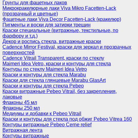
Грунты для фацетных лаков
Микрокракелюрные лаки Viva Mikro Facetten-Lack
(прозрачный и цветные)
Фацетные лаки Viva Decor Facetten-Lack (кракелюр)
Пигменты и воски для затирки трещин
Краски специальные (витражные, текстильные, по
фарфору и т.д.)
Декор и роспись стекла, витражные краски
Cadence Mirror Festival, краски для зеркал и прозрачных
поверхностей
Cadence Vitrail Transparent, краски по стеклу
Maimeri Idea Vetro, краски и контуры для стекла
Контуры по стеклу Maimeri Idea Vetro
Краски и контуры для стекла Marabu
Краски для стекла глянцевые Marabu GlasArt
Краски и контуры для стекла Pebeo
Краски витражные Pebeo Vitrail, без закрепления,
лаковые
Флаконы 45 мл
Флаконы 250 мл
Медиумы и добавки к Pebeo Vitrail
Краски и контуры для стекла под обжиг Pebeo Vitrea 160
Контуры витражные Pebeo Cerne relief
Витражная лента
Контуры витражные