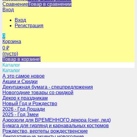
Сравнение
Товар в сравнении
Вход
Вход
Регистрация
0
Корзина
0
₽
(пусто)
Товар в корзине!
Каталог
Каталог
А это самое новое
Акции и Скидки
Декупажная бумага - спецпредложения
Новогодние товары со скидкой
Декор к праздникам
Новый Год и Рождество
2026 - Год Лошади
2025 - Год Змеи
Аэрозоли для ВРЕМЕННОГО декора (снег, лед)
Бумага для гирлянд и карнавальных костюмов
Рождество, вертепы рождественские
Декоративные акценты новогодние