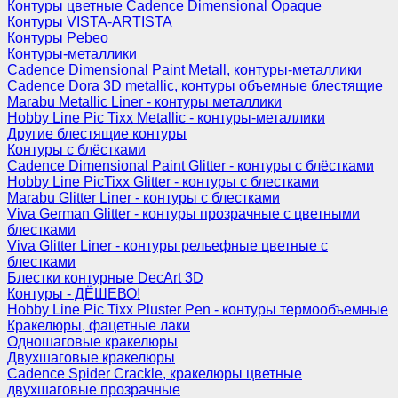
Контуры цветные Cadence Dimensional Opaque
Контуры VISTA-ARTISTA
Контуры Pebeo
Контуры-металлики
Cadence Dimensional Paint Metall, контуры-металлики
Cadence Dora 3D metallic, контуры объемные блестящие
Marabu Metallic Liner - контуры металлики
Hobby Line Pic Tixx Metallic - контуры-металлики
Другие блестящие контуры
Контуры с блёстками
Cadence Dimensional Paint Glitter - контуры с блёстками
Hobby Line PicTixx Glitter - контуры с блестками
Marabu Glitter Liner - контуры с блестками
Viva German Glitter - контуры прозрачные с цветными
блестками
Viva Glitter Liner - контуры рельефные цветные с
блестками
Блестки контурные DecArt 3D
Контуры - ДЁШЕВО!
Hobby Line Pic Tixx Pluster Pen - контуры термообъемные
Кракелюры, фацетные лаки
Одношаговые кракелюры
Двухшаговые кракелюры
Cadence Spider Crackle, кракелюры цветные
двухшаговые прозрачные