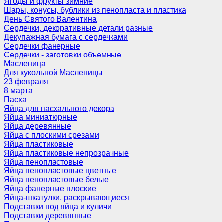
Ягоды и фрукты зимние
Шары, конусы, бублики из пенопласта и пластика
День Святого Валентина
Сердечки, декоративные детали разные
Декупажная бумага с сердечками
Сердечки фанерные
Сердечки - заготовки объемные
Масленица
Для кукольной Масленицы
23 февраля
8 марта
Пасха
Яйца для пасхального декора
Яйца миниатюрные
Яйца деревянные
Яйца с плоскими срезами
Яйца пластиковые
Яйца пластиковые непрозрачные
Яйца пенопластовые
Яйца пенопластовые цветные
Яйца пенопластовые белые
Яйца фанерные плоские
Яйца-шкатулки, раскрывающиеся
Подставки под яйца и куличи
Подставки деревянные