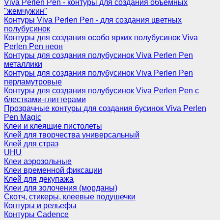
Viva Perlen Pen - контуры для создания объемных
"жемчужин"
Контуры Viva Perlen Pen - для создания цветных
полубусинок
Контуры для создания особо ярких полубусинок Viva
Perlen Pen неон
Контуры для создания полубусинок Viva Perlen Pen
металлики
Контуры для создания полубусинок Viva Perlen Pen
перламутровые
Контуры для создания полубусинок Viva Perlen Pen с
блестками-глиттерами
Прозрачные контуры для создания бусинок Viva Perlen
Pen Magic
Клеи и клеящие пистолеты
Клей для творчества универсальный
Клей для страз
UHU
Клеи аэрозольные
Клеи временной фиксации
Клей для декупажа
Клеи для золочения (морданы)
Скотч, стикеры, клеевые подушечки
Контуры и рельефы
Контуры Cadence