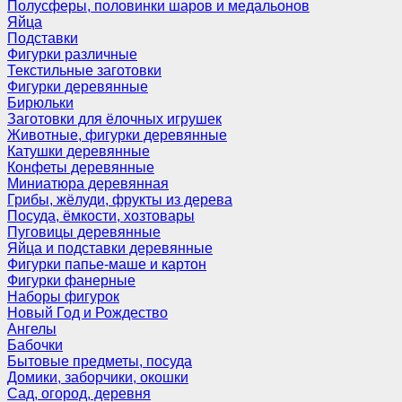
Полусферы, половинки шаров и медальонов
Яйца
Подставки
Фигурки различные
Текстильные заготовки
Фигурки деревянные
Бирюльки
Заготовки для ёлочных игрушек
Животные, фигурки деревянные
Катушки деревянные
Конфеты деревянные
Миниатюра деревянная
Грибы, жёлуди, фрукты из дерева
Посуда, ёмкости, хозтовары
Пуговицы деревянные
Яйца и подставки деревянные
Фигурки папье-маше и картон
Фигурки фанерные
Наборы фигурок
Новый Год и Рождество
Ангелы
Бабочки
Бытовые предметы, посуда
Домики, заборчики, окошки
Сад, огород, деревня