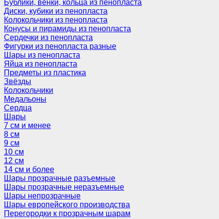
Бублики, венки, кольца из пенопласта
Диски, кубики из пенопласта
Колокольчики из пенопласта
Конусы и пирамиды из пенопласта
Сердечки из пенопласта
Фигурки из пенопласта разные
Шары из пенопласта
Яйца из пенопласта
Предметы из пластика
Звёзды
Колокольчики
Медальоны
Сердца
Шары
7 см и менее
8 см
9 см
10 см
12 см
14 см и более
Шары прозрачные разъемные
Шары прозрачные неразъемные
Шары непрозрачные
Шары европейского производства
Перегородки к прозрачным шарам