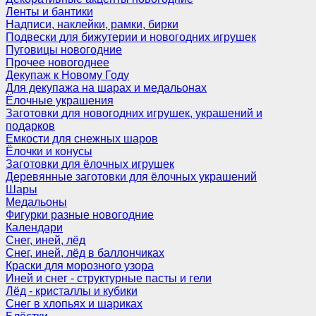
Ленты и бантики
Надписи, наклейки, рамки, бирки
Подвески для бижутерии и новогодних игрушек
Пуговицы новогодние
Прочее новогоднее
Декупаж к Новому Году
Для декупажа на шарах и медальонах
Ёлочные украшения
Заготовки для новогодних игрушек, украшений и
подарков
Емкости для снежных шаров
Ёлочки и конусы
Заготовки для ёлочных игрушек
Деревянные заготовки для ёлочных украшений
Шары
Медальоны
Фигурки разные новогодние
Календари
Снег, иней, лёд
Снег, иней, лёд в баллончиках
Краски для морозного узора
Иней и снег - структурные пасты и гели
Лёд - кристаллы и кубики
Снег в хлопьях и шариках