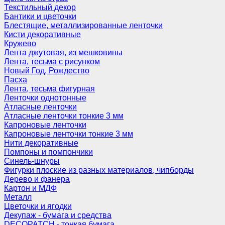
Текстильный декор
Бантики и цветочки
Блестящие, металлизированные ленточки
Кисти декоративные
Кружево
Лента джутовая, из мешковины
Лента, тесьма с рисунком
Новый Год, Рождество
Пасха
Лента, тесьма фигурная
Ленточки однотонные
Атласные ленточки
Атласные ленточки тонкие 3 мм
Капроновые ленточки
Капроновые ленточки тонкие 3 мм
Нити декоративные
Помпоны и помпончики
Синель-шнуры
Фигурки плоские из разных материалов, чипборды
Дерево и фанера
Картон и МДФ
Металл
Цветочки и ягодки
Декупаж - бумага и средства
DECOPATCH - тонкая бумага