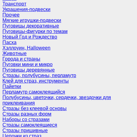
Транспорт
Украшения-подвески
Прочее
Мягкие игрушки-подвески
Пуговицы декоративные
Пуговицы-фигурки по темам
Новый Год и Рождество
Пасха
Хэллоуин, Halloween
Животные
Города и страны
Пуговки мини и микро
Пуговицы деревянные
Стразы, полубусины, перламутр
Клей для страз, инструменты
Пайетки
Перламутр самоклеящийся
Полубусины, цветочки, сердечки, звездочки для
приклеивания
Стразы без клеевой основы
Стразы разных форм
Наборы со стразами
Стразы самоклеящиеся
Стразы пришивные
Цепочки из страз