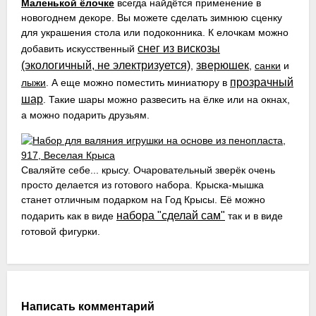
Маленькой ёлочке
всегда найдётся применение в
новогоднем декоре. Вы можете сделать зимнюю сценку
для украшения стола или подоконника. К елочкам можно
снег из вискозы
добавить искусственный
(экологичный, не электризуется)
зверюшек
,
,
санки
и
прозрачный
лыжи
. А еще можно поместить миниатюру в
шар
. Такие шары можно развесить на ёлке или на окнах,
а можно подарить друзьям.
Сваляйте себе... крысу. Очаровательный зверёк очень
просто делается из готового набора. Крыска-мышка
станет отличным подарком на Год Крысы. Её можно
набора "сделай сам"
подарить как в виде
так и в виде
готовой фигурки.
Написать комментарий