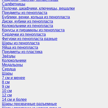
Салфетницы
Полочки, шкафчики, ключницы, вешалки
Предметы из пенопласта
Бублики, венки, кольца из пенопласта
Диски, кубики из пенопласта
Колокольчики из пенопласта
Конусы и пирамиды из пенопласта
Сердечки из пенопласта
Фигурки из пенопласта разные
Шары из пенопласта
Яйца из пенопласта
Предметы из пластика
Звёзды
Колокольчики
Медальоны
Сердца
Шары
7 см и менее
8 см
9 см
10 см
12 см
14 см и более
Шары прозрачные разъемные