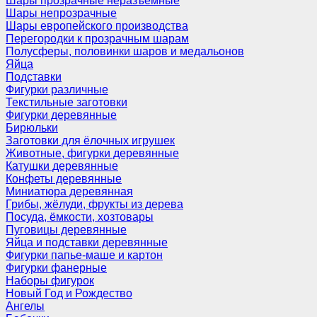
Шары прозрачные неразъемные
Шары непрозрачные
Шары европейского производства
Перегородки к прозрачным шарам
Полусферы, половинки шаров и медальонов
Яйца
Подставки
Фигурки различные
Текстильные заготовки
Фигурки деревянные
Бирюльки
Заготовки для ёлочных игрушек
Животные, фигурки деревянные
Катушки деревянные
Конфеты деревянные
Миниатюра деревянная
Грибы, жёлуди, фрукты из дерева
Посуда, ёмкости, хозтовары
Пуговицы деревянные
Яйца и подставки деревянные
Фигурки папье-маше и картон
Фигурки фанерные
Наборы фигурок
Новый Год и Рождество
Ангелы