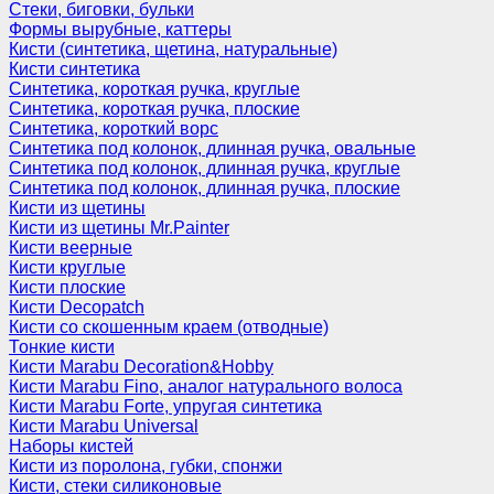
Стеки, биговки, бульки
Формы вырубные, каттеры
Кисти (синтетика, щетина, натуральные)
Кисти синтетика
Синтетика, короткая ручка, круглые
Синтетика, короткая ручка, плоские
Синтетика, короткий ворс
Синтетика под колонок, длинная ручка, овальные
Синтетика под колонок, длинная ручка, круглые
Синтетика под колонок, длинная ручка, плоские
Кисти из щетины
Кисти из щетины Mr.Painter
Кисти веерные
Кисти круглые
Кисти плоские
Кисти Decopatch
Кисти со скошенным краем (отводные)
Тонкие кисти
Кисти Marabu Decoration&Hobby
Кисти Marabu Fino, аналог натурального волоса
Кисти Marabu Forte, упругая синтетика
Кисти Marabu Universal
Наборы кистей
Кисти из поролона, губки, спонжи
Кисти, стеки силиконовые