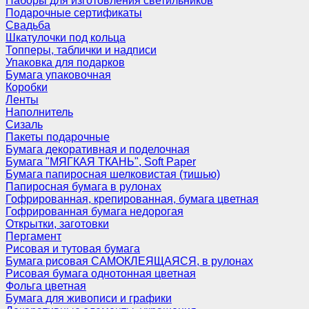
Наборы для изготовления светильников
Подарочные сертификаты
Свадьба
Шкатулочки под кольца
Топперы, таблички и надписи
Упаковка для подарков
Бумага упаковочная
Коробки
Ленты
Наполнитель
Сизаль
Пакеты подарочные
Бумага декоративная и поделочная
Бумага "МЯГКАЯ ТКАНЬ", Soft Paper
Бумага папиросная шелковистая (тишью)
Папиросная бумага в рулонах
Гофрированная, крепированная, бумага цветная
Гофрированная бумага недорогая
Открытки, заготовки
Пергамент
Рисовая и тутовая бумага
Бумага рисовая САМОКЛЕЯЩАЯСЯ, в рулонах
Рисовая бумага однотонная цветная
Фольга цветная
Бумага для живописи и графики