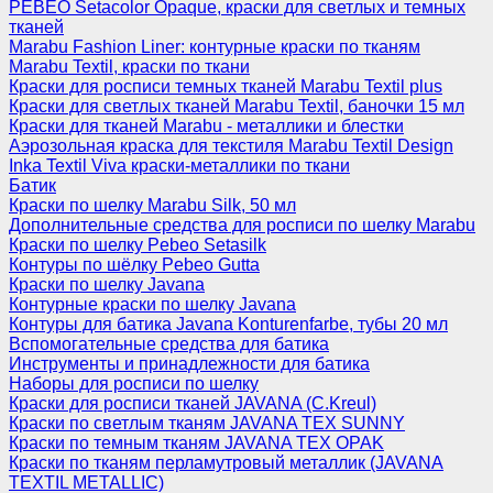
PEBEO Setacolor Opaque, краски для светлых и темных
тканей
Marabu Fashion Liner: контурные краски по тканям
Marabu Textil, краски по ткани
Краски для росписи темных тканей Marabu Textil plus
Краски для светлых тканей Marabu Textil, баночки 15 мл
Краски для тканей Marabu - металлики и блестки
Аэрозольная краска для текстиля Marabu Textil Design
Inka Textil Viva краски-металлики по ткани
Батик
Краски по шелку Marabu Silk, 50 мл
Дополнительные средства для росписи по шелку Marabu
Краски по шелку Pebeo Setasilk
Контуры по шёлку Pebeo Gutta
Краски по шелку Javana
Контурные краски по шелку Javana
Контуры для батика Javana Konturenfarbe, тубы 20 мл
Вспомогательные средства для батика
Инструменты и принадлежности для батика
Наборы для росписи по шелку
Краски для росписи тканей JAVANA (C.Kreul)
Краски по светлым тканям JAVANA TEX SUNNY
Краски по темным тканям JAVANA TEX OPAK
Краски по тканям перламутровый металлик (JAVANA
TEXTIL METALLIC)