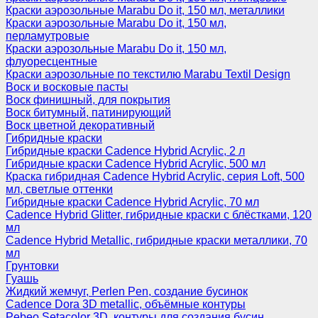
Краски аэрозольные Marabu Do it, 150 мл, металлики
Краски аэрозольные Marabu Do it, 150 мл,
перламутровые
Краски аэрозольные Marabu Do it, 150 мл,
флуоресцентные
Краски аэрозольные по текстилю Marabu Textil Design
Воск и восковые пасты
Воск финишный, для покрытия
Воск битумный, патинирующий
Воск цветной декоративный
Гибридные краски
Гибридные краски Cadence Hybrid Acrylic, 2 л
Гибридные краски Cadence Hybrid Acrylic, 500 мл
Краска гибридная Cadence Hybrid Acrylic, серия Loft, 500
мл, светлые оттенки
Гибридные краски Cadence Hybrid Acrylic, 70 мл
Cadence Hybrid Glitter, гибридные краски с блёстками, 120
мл
Cadence Hybrid Metallic, гибридные краски металлики, 70
мл
Грунтовки
Гуашь
Жидкий жемчуг, Perlen Pen, создание бусинок
Cadence Dora 3D metallic, объёмные контуры
Pebeo Setacolor 3D, контуры для создания бусин