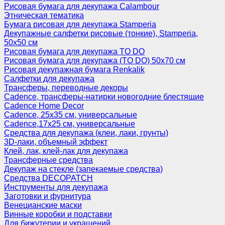
Рисовая бумага для декупажа Calambour
Этническая тематика
Бумага рисовая для декупажа Stamperia
Декупажные салфетки рисовые (тонкие), Stamperia,
50х50 см
Рисовая бумага для декупажа TO DO
Рисовая бумага для декупажа (TO DO) 50х70 см
Рисовая декупажная бумага Renkalik
Салфетки для декупажа
Трансферы, переводные декоры
Cadence, трансферы-натирки новогодние блестящие
Cadence Home Decor
Cadence, 25х35 см, универсальные
Cadence,17х25 см, универсальные
Средства для декупажа (клеи, лаки, грунты)
3D-лаки, объемный эффект
Клей, лак, клей-лак для декупажа
Трансферные средства
Декупаж на стекле (запекаемые средства)
Средства DECOPATCH
Инструменты для декупажа
Заготовки и фурнитура
Венецианские маски
Винные коробки и подставки
Для бижутерии и украшений