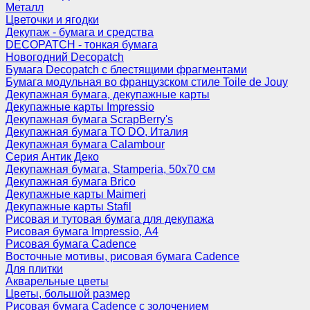
Металл
Цветочки и ягодки
Декупаж - бумага и средства
DECOPATCH - тонкая бумага
Новогодний Decopatch
Бумага Decopatch с блестящими фрагментами
Бумага модульная во французском стиле Toile de Jouy
Декупажная бумага, декупажные карты
Декупажные карты Impressio
Декупажная бумага ScrapBerry's
Декупажная бумага TO DO, Италия
Декупажная бумага Calambour
Серия Антик Деко
Декупажная бумага, Stamperia, 50х70 см
Декупажная бумага Brico
Декупажные карты Maimeri
Декупажные карты Stafil
Рисовая и тутовая бумага для декупажа
Рисовая бумага Impressio, А4
Рисовая бумага Cadence
Восточные мотивы, рисовая бумага Cadence
Для плитки
Акварельные цветы
Цветы, большой размер
Рисовая бумага Cadence c золочением