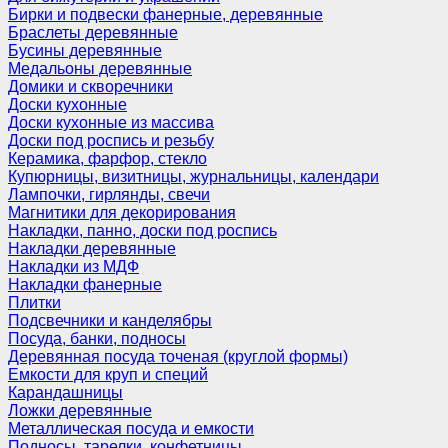
Бирки и подвески фанерные, деревянные
Браслеты деревянные
Бусины деревянные
Медальоны деревянные
Домики и скворечники
Доски кухонные
Доски кухонные из массива
Доски под роспись и резьбу
Керамика, фарфор, стекло
Купюрницы, визитницы, журнальницы, календари
Лампочки, гирлянды, свечи
Магнитики для декорирования
Накладки, панно, доски под роспись
Накладки деревянные
Накладки из МДФ
Накладки фанерные
Плитки
Подсвечники и канделябры
Посуда, банки, подносы
Деревянная посуда точеная (круглой формы)
Емкости для круп и специй
Карандашницы
Ложки деревянные
Металлическая посуда и емкости
Подносы, тарелки, конфетницы