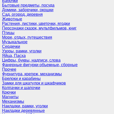
Бабочки
Бытовые предметы, посуда
Домики, заборчики, окошки
Сад, огород, деревня
Животные
Растения, листики, цветочки, ягодки
Персонажи сказок, мультфильмов, книг
Птицы
Море, отдых, путешествия
Музыкальное
Сердечки
Узоры, рамки, уголки
Яйца, Пасха
Цифры, буквы, надписи, слова
Фанерные фигурки объемные, сборные
Прочее
Фурнитура, крепеж, механизмы
Брелоки и карабины
Замки для шкатулок и шкафчиков
Колпачки и шапочки
Крючки
Магниты
Механизмы
Накладки, рамки, уголки
Накладки деревянные