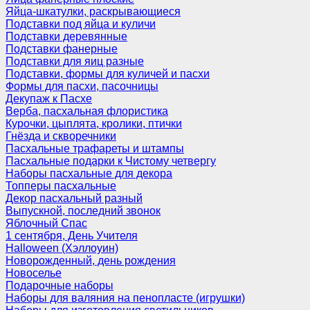
Яйца-шкатулки, раскрывающиеся
Подставки под яйца и куличи
Подставки деревянные
Подставки фанерные
Подставки для яиц разные
Подставки, формы для куличей и пасхи
Формы для пасхи, пасочницы
Декупаж к Пасхе
Верба, пасхальная флористика
Курочки, цыплята, кролики, птички
Гнёзда и скворечники
Пасхальные трафареты и штампы
Пасхальные подарки к Чистому четвергу
Наборы пасхальные для декора
Топперы пасхальные
Декор пасхальный разный
Выпускной, последний звонок
Яблочный Спас
1 сентября, День Учителя
Halloween (Хэллоуин)
Новорожденный, день рождения
Новоселье
Подарочные наборы
Наборы для валяния на пенопласте (игрушки)