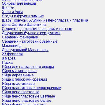
Основы для венков
Шишки
Хвоя и ёлки
Ягоды и фрукты зимние
Шары, конусы, бублики из пенопласта и пластика
День Святого Валентина
Сердечки, декоративные детали разные
Декупажная бумага с сердечками
Сердечки фанерные
Сердечки - заготовки объемные
Масленица
Для кукольной Масленицы
23 февраля
8 марта
Пасха
Яйца для пасхального декора
Яйца миниатюрные
Яйца деревянные
Яйца с плоскими срезами
Яйца пластиковые
Яйца пластиковые непрозрачные
Яйца пенопластовые
Яйца пенопластовые цветные
Яйца пенопластовые белые
Яйца фанерные плоские