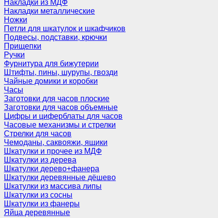
Накладки из МДФ
Накладки металлические
Ножки
Петли для шкатулок и шкафчиков
Подвесы, подставки, крючки
Прищепки
Ручки
Фурнитура для бижутерии
Штифты, пины, шурупы, гвозди
Чайные домики и коробки
Часы
Заготовки для часов плоские
Заготовки для часов объемные
Цифры и циферблаты для часов
Часовые механизмы и стрелки
Стрелки для часов
Чемоданы, саквояжи, ящики
Шкатулки и прочее из МДФ
Шкатулки из дерева
Шкатулки дерево+фанера
Шкатулки деревянные дёшево
Шкатулки из массива липы
Шкатулки из сосны
Шкатулки из фанеры
Яйца деревянные