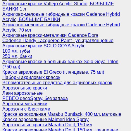
Акриловые краски Vallejo Acrylic Studio, БОЛЬШИЕ
БАНКИ 1 л
Акрилово-меловые гибридные краски Cadence Hybrid
Acrylic, БОЛЬШИЕ БАНКИ
Акрилово-меловые гибридные краски Cadence Hybrid
Acrylic, 70 мл
Акриловые краски-металлики Cadence Dora
Cadence Handy Lacquered Paint - ультраглянцевые
Акриловые краски SOLO GOYA Acrylic
100 мл, тубы
250 мл, банки
Акриловые краски в больших банках Solo Goya Triton
(750 мл)
Краски акриловые El Greco (глянцевые, 75 мл)
Наборы акриловых красок
Вспомогательные средства для акриловых красок
Аэрозольные краски
Лаки аэрозольные
PEBEO decoSpray, без запаха
Аэрозоли-металлики
Аэрозоли с блестками
Краска аэрозольная Marabu Buntlack, 400 мл, матовые
Краски аэрозольные Maimeri Idea Spray
Аэрозольные краски Marabu Do it, 150 мл
Краски аэрозольные Marabu Do it, 150 мл, глянцевые