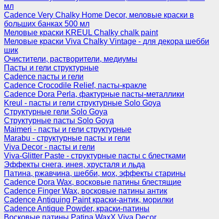
мл
Cadence Very Chalky Home Decor, меловые краски в
больших банках 500 мл
Меловые краски KREUL Chalky chalk paint
Меловые краски Viva Chalky Vintage - для декора шебби
шик
Очистители, растворители, медиумы
Пасты и гели структурные
Cadence пасты и гели
Cadence Crocodile Relief, пасты-кракле
Cadence Dora Perla, фактурные пасты-металлики
Kreul - пасты и гели структурные Solo Goya
Структурные гели Solo Goya
Структурные пасты Solo Goya
Maimeri - пасты и гели структурные
Marabu - структурные пасты и гели
Viva Decor - пасты и гели
Viva-Glitter Paste - структурные пасты с блестками
Эффекты снега, инея, хрусталя и льда
Патина, ржавчина, шебби, мох, эффекты старины
Cadence Dora Wax, восковые патины блестящие
Cadence Finger Wax, восковые патины антик
Сadence Antiquing Paint краски-антик, морилки
Cadence Antique Powder, краски-патины
Восковые патины Patina WaxX Viva Decor