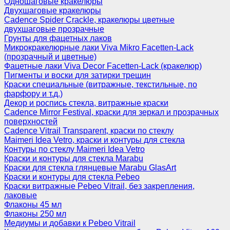
Одношаговые кракелюры
Двухшаговые кракелюры
Cadence Spider Crackle, кракелюры цветные
двухшаговые прозрачные
Грунты для фацетных лаков
Микрокракелюрные лаки Viva Mikro Facetten-Lack
(прозрачный и цветные)
Фацетные лаки Viva Decor Facetten-Lack (кракелюр)
Пигменты и воски для затирки трещин
Краски специальные (витражные, текстильные, по
фарфору и т.д.)
Декор и роспись стекла, витражные краски
Cadence Mirror Festival, краски для зеркал и прозрачных
поверхностей
Cadence Vitrail Transparent, краски по стеклу
Maimeri Idea Vetro, краски и контуры для стекла
Контуры по стеклу Maimeri Idea Vetro
Краски и контуры для стекла Marabu
Краски для стекла глянцевые Marabu GlasArt
Краски и контуры для стекла Pebeo
Краски витражные Pebeo Vitrail, без закрепления,
лаковые
Флаконы 45 мл
Флаконы 250 мл
Медиумы и добавки к Pebeo Vitrail