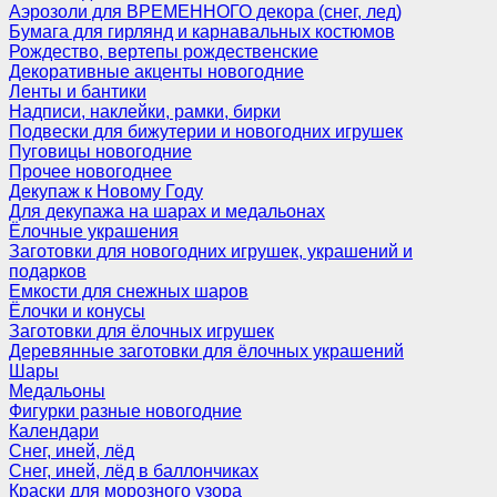
Аэрозоли для ВРЕМЕННОГО декора (снег, лед)
Бумага для гирлянд и карнавальных костюмов
Рождество, вертепы рождественские
Декоративные акценты новогодние
Ленты и бантики
Надписи, наклейки, рамки, бирки
Подвески для бижутерии и новогодних игрушек
Пуговицы новогодние
Прочее новогоднее
Декупаж к Новому Году
Для декупажа на шарах и медальонах
Ёлочные украшения
Заготовки для новогодних игрушек, украшений и
подарков
Емкости для снежных шаров
Ёлочки и конусы
Заготовки для ёлочных игрушек
Деревянные заготовки для ёлочных украшений
Шары
Медальоны
Фигурки разные новогодние
Календари
Снег, иней, лёд
Снег, иней, лёд в баллончиках
Краски для морозного узора