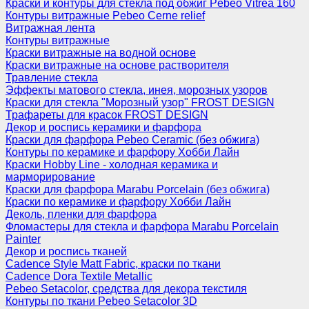
Краски и контуры для стекла под обжиг Pebeo Vitrea 160
Контуры витражные Pebeo Cerne relief
Витражная лента
Контуры витражные
Краски витражные на водной основе
Краски витражные на основе растворителя
Травление стекла
Эффекты матового стекла, инея, морозных узоров
Краски для стекла "Морозный узор" FROST DESIGN
Трафареты для красок FROST DESIGN
Декор и роспись керамики и фарфора
Краски для фарфора Pebeo Ceramic (без обжига)
Контуры по керамике и фарфору Хобби Лайн
Краски Hobby Line - холодная керамика и
марморирование
Краски для фарфора Marabu Porcelain (без обжига)
Краски по керамике и фарфору Хобби Лайн
Деколь, пленки для фарфора
Фломастеры для стекла и фарфора Marabu Porcelain
Painter
Декор и роспись тканей
Cadence Style Matt Fabric, краски по ткани
Cadence Dora Textile Metallic
Pebeo Setacolor, средства для декора текстиля
Контуры по ткани Pebeo Setacolor 3D