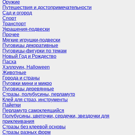
Оружие
Путешествия и достопримечательности
Сад и огород
Спорт
Транспорт
Украшения-подвески
Прочее
Мягкие игрушки-подвески
Пуговицы декоративные
Пуговицы-фигурки по темам
Новый Год и Рождество
Пасха
Хэллоуин, Halloween
Животные
Города и страны
Пуговки мини и микро
Пуговицы деревянные
Стразы, полубусины, перламутр
Клей для страз, инструменты
Пайетки
Перламутр самоклеящийся
Полубусины, цветочки, сердечки, звездочки для
приклеивания
Стразы без клеевой основы
Стразы разных форм