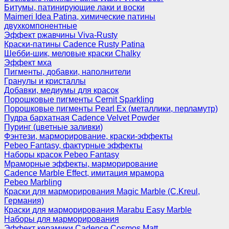
Битумы, патинирующие лаки и воски
Maimeri Idea Patina, химические патины
двухкомпонентные
Эффект ржавчины Viva-Rusty
Краски-патины Cadence Rusty Patina
Шебби-шик, меловые краски Chalky
Эффект мха
Пигменты, добавки, наполнители
Гранулы и кристаллы
Добавки, медиумы для красок
Порошковые пигменты Cernit Sparkling
Порошковые пигменты Pearl Ex (металлики, перламутр)
Пудра бархатная Cadence Velvet Powder
Пуринг (цветные заливки)
Фэнтези, марморирование, краски-эффекты
Pebeo Fantasy, фактурные эффекты
Наборы красок Pebeo Fantasy
Мраморные эффекты, марморирование
Cadence Marble Effect, имитация мрамора
Pebeo Marbling
Краски для марморирования Magic Marble (C.Kreul,
Германия)
Краски для марморирования Marabu Easy Marble
Наборы для марморирования
Эффект керамики Cadence Cosmos Matt