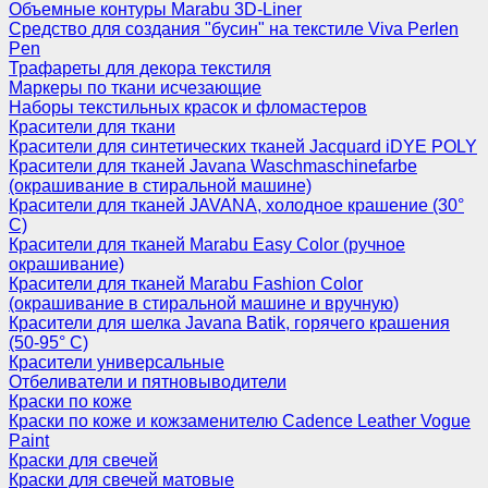
Объемные контуры Marabu 3D-Liner
Средство для создания "бусин" на текстиле Viva Perlen
Pen
Трафареты для декора текстиля
Маркеры по ткани исчезающие
Наборы текстильных красок и фломастеров
Красители для ткани
Красители для синтетических тканей Jacquard iDYE POLY
Красители для тканей Javana Waschmaschinefarbe
(окрашивание в стиральной машине)
Красители для тканей JAVANA, холодное крашение (30°
С)
Красители для тканей Marabu Easy Color (ручное
окрашивание)
Красители для тканей Marabu Fashion Color
(окрашивание в стиральной машине и вручную)
Красители для шелка Javana Batik, горячего крашения
(50-95° С)
Красители универсальные
Отбеливатели и пятновыводители
Краски по коже
Краски по коже и кожзаменителю Cadence Leather Vogue
Paint
Краски для свечей
Краски для свечей матовые