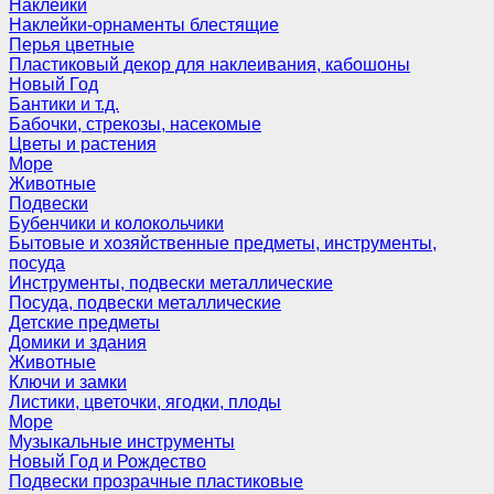
Наклейки
Наклейки-орнаменты блестящие
Перья цветные
Пластиковый декор для наклеивания, кабошоны
Новый Год
Бантики и т.д.
Бабочки, стрекозы, насекомые
Цветы и растения
Море
Животные
Подвески
Бубенчики и колокольчики
Бытовые и хозяйственные предметы, инструменты,
посуда
Инструменты, подвески металлические
Посуда, подвески металлические
Детские предметы
Домики и здания
Животные
Ключи и замки
Листики, цветочки, ягодки, плоды
Море
Музыкальные инструменты
Новый Год и Рождество
Подвески прозрачные пластиковые