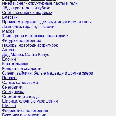
Иней и снег - структурные пасты и гели
Лёд - кристаллы и кубики
Снег в хлопьях и шариках
Блёстки
Прочие материалы для имитации инея и снега
Лампочки, гирлянды, свечи
Маски
Трафареты и штампы новогодние
Фигурки новогодние
Наборы новогодних фигурок
Ангелы
Дед Мороз, Санта-Клаус
Елочки
Колокольчики
Конфеты и сладости
Олени, зайчики, белые медведи и другие звери
Прочее
Санки, сани, лыжи
Снеговики
Снегурочка
Снежинки и звезды
Шарики, елочные украшения
Шишки
Флористика новогодняя
Букетики и композиции