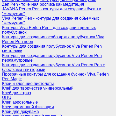
Zen Pen - точечная роспись как медитация
JAVANA Perlen Pen - контуры для создания бусин и
"жемчужин"
Viva Perlen Pen - контуры для создания объемных
"жемчужин"
Контуры Viva Perlen Pen - для создания цветных
полубусинок
Контуры для создания особо ярких полубусинок Viva
Perlen Pen неон
Контуры для создания полубусинок Viva Perlen Pen
металлики
Контуры для создания полубусинок Viva Perlen Pen
перламутровые
Контуры для создания полубусинок Viva Perlen Pen с
блестками-глиттерами
Прозрачные контуры для создания бусинок Viva Perlen
Pen Magic
Клеи и клеящие пистолеты
Клей для творчества универсальный
Клей для страз
UHU
Клеи аэрозольные
Клеи временной фиксации
Клей для декупажа