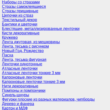
Наборы со стразами
Стразы самоклеящиеся
Стразы пришивные
Цепочки из страз
Текстильный декор
Бантики и цветочки
Блестящие, металлизированные ленточки
Кисти декоративные
Кружево
Лента джутовая, из мешковины
Лента, тесьма с рисунком
Новый Год, Рождество
Пасха
Лента, тесьма фигурная
Ленточки однотонные
Атласные ленточки
Атласные ленточки тонкие 3 мм
Капроновые ленточки
Капроновые ленточки тонкие 3 мм
Нити декоративные
Помпоны и помпончики
Синель-шнуры
Фигурки плоские из разных материалов, чипборды
Дерево и фанера
Картон и МДФ