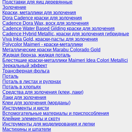
Подставки для яиц деревянные
Золочение
Краски, металлики для золочения
Dora Cadence краски для золочения
Cadence Dora Wax, воск для золочения
Cadence Water Based Gilding краски для золочения
Cadence Hybrid Metallic, краски для золочения гибридные
Viva Inka Gold, краски-пасты для золочения
Polycolor Maimeri - краски-металлики
Металлические краски Marabu Colorado Gold
Жидкая бронза, жидкая поталь
Блестящие краски-металлики Maimeri Idea Colori Metallici
Зеркальный эффект
Трансферная фольга
Поталь
Поталь в листах и рулонах
Поталь в хлопьях
Средства для золочения (клеи, лаки)
Лаки для золочения
Клеи для золочения (морданы)
Инструменты и кисти
Вспомогательные материалы и приспособления
Клейкие элементы и скотч
Инструменты для моделирования и лепки
Мастихины и шпатели