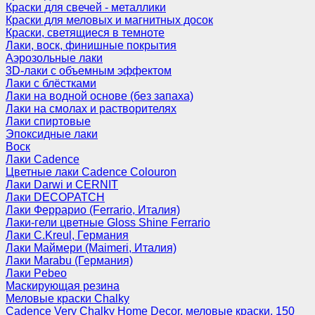
Краски для свечей - металлики
Краски для меловых и магнитных досок
Краски, светящиеся в темноте
Лаки, воск, финишные покрытия
Аэрозольные лаки
3D-лаки с объемным эффектом
Лаки с блёстками
Лаки на водной основе (без запаха)
Лаки на смолах и растворителях
Лаки спиртовые
Эпоксидные лаки
Воск
Лаки Cadence
Цветные лаки Cadence Colouron
Лаки Darwi и CERNIT
Лаки DECOPATCH
Лаки Феррарио (Ferrario, Италия)
Лаки-гели цветные Gloss Shine Ferrario
Лаки C.Kreul, Германия
Лаки Маймери (Maimeri, Италия)
Лаки Marabu (Германия)
Лаки Pebeo
Маскирующая резина
Меловые краски Chalky
Cadence Very Chalky Home Decor, меловые краски, 150