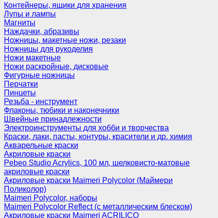
Контейнеры, ящики для хранения
Лупы и лампы
Магниты
Наждачки, абразивы
Ножницы, макетные ножи, резаки
Ножницы для рукоделия
Ножи макетные
Ножи раскройные, дисковые
Фигурные ножницы
Перчатки
Пинцеты
Резьба - инструмент
Флаконы, тюбики и наконечники
Швейные принадлежности
Электроинструменты для хобби и творчества
Краски, лаки, пасты, контуры, красители и др. химия
Акварельные краски
Акриловые краски
Pebeo Studio Acrylics, 100 мл, шелковисто-матовые
акриловые краски
Акриловые краски Maimeri Polycolor (Маймери
Поликолор)
Maimeri Polycolor, наборы
Maimeri Polycolor Reflect (с металлическим блеском)
Акриловые краски Maimeri ACRILICO