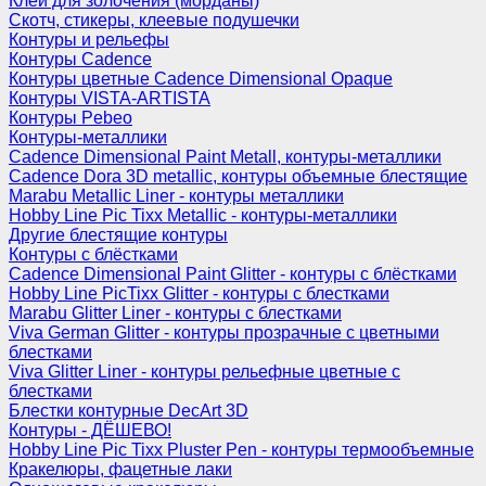
Клеи для золочения (морданы)
Скотч, стикеры, клеевые подушечки
Контуры и рельефы
Контуры Cadence
Контуры цветные Cadence Dimensional Opaque
Контуры VISTA-ARTISTA
Контуры Pebeo
Контуры-металлики
Cadence Dimensional Paint Metall, контуры-металлики
Cadence Dora 3D metallic, контуры объемные блестящие
Marabu Metallic Liner - контуры металлики
Hobby Line Pic Tixx Metallic - контуры-металлики
Другие блестящие контуры
Контуры с блёстками
Cadence Dimensional Paint Glitter - контуры с блёстками
Hobby Line PicTixx Glitter - контуры с блестками
Marabu Glitter Liner - контуры с блестками
Viva German Glitter - контуры прозрачные с цветными
блестками
Viva Glitter Liner - контуры рельефные цветные с
блестками
Блестки контурные DecArt 3D
Контуры - ДЁШЕВО!
Hobby Line Pic Tixx Pluster Pen - контуры термообъемные
Кракелюры, фацетные лаки