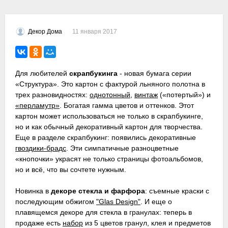
11 января 2017
Декор Дома
Для любителей
скрапбукинга
- новая бумага серии
«Структура». Это картон с фактурой льняного полотна в
трех разновидностях:
однотонный
,
винтаж
(«потертый») и
«перламутр»
. Богатая гамма цветов и оттенков. Этот
картон может использоваться не только в скрапбукинге,
но и как обычный декоративный картон для творчества.
Еще в разделе скрапбукинг: появились декоративные
гвоздики-брадс
. Эти симпатичные разноцветные
«кнопочки» украсят не только страницы фотоальбомов,
но и всё, что вы сочтете нужным.
Новинка в
декоре стекла и фарфора
: съемные краски с
последующим обжигом
"Glas Design"
. И еще о
плавящемся декоре для стекла в гранулах: теперь в
продаже есть
набор
из 5 цветов гранул, клея и предметов