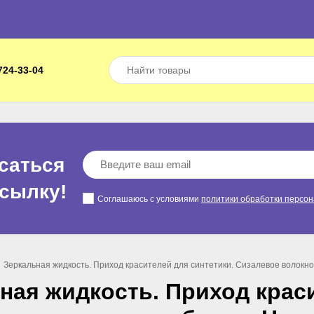
724-33-04
саться
ссылкy!
Соглашаюсь с условиями
политики обработки персо
Зеркальная жидкость. Приход красителей для синтетики. Сизалевое волокно
ная жидкость. Приход краси