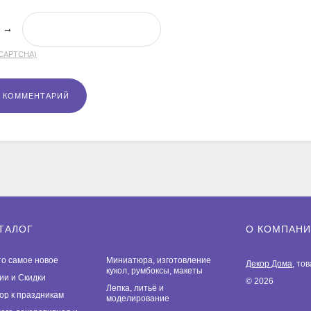
→
(CAPTCHA)
ТАЛОГ
О КОМПАН
то самое новое
Миниатюра, изготовление
Декор Дома
, то
кукол, румбоксы, макеты
ии и Скидки
© 2026
Лепка, литьё и
ор к праздникам
моделирование