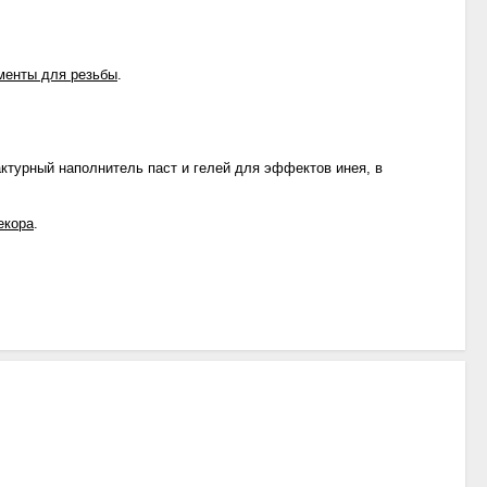
менты для резьбы
.
актурный наполнитель паст и гелей для эффектов инея, в
екора
.