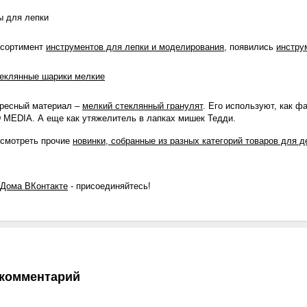
ссортимент
инструментов для лепки и моделирования
, появились
инстру
ресный материал –
мелкий стеклянный гранулят
. Его используют, как ф
 MEDIA. А еще как утяжелитель в лапках мишек Тедди.
осмотреть прочие
новинки, собранные из разных категорий товаров для д
 Дома ВКонтакте
- присоединяйтесь!
 комментарий