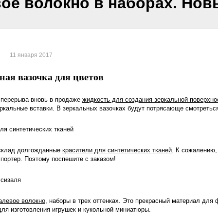
ое волокно в наборах. Нов
11 января 2017
 перерыва вновь в продаже
жидкость для создания зеркальной поверхно
еркальные вставки. В зеркальных вазочках будут потрясающе смотретьс
 склад долгожданные
красители для синтетических тканей
. К сожалению,
портер. Поэтому поспешите с заказом!
алевое волокно
, наборы в трех оттенках. Это прекрасный материал для
для изготовления игрушек и кукольной миниатюры.