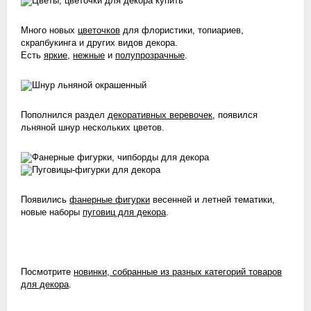
Много новых
цветочков
для флористики, топиариев,
скрапбукинга и других видов декора.
Есть
яркие
,
нежные
и
полупрозрачные
.
Пополнился раздел
декоративных веревочек
, появился
льняной шнур нескольких цветов.
Появились
фанерные фигурки
весенней и летней тематики,
новые наборы
пуговиц для декора
.
Посмотрите
новинки, собранные из разных категорий товаров
для декора
.