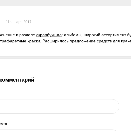
11 января 2017
олнение в разделе
скрапбукинга
: альбомы, широкий ассортимент бу
трафаретные краски. Расширилось предложение средств для
крак
 комментарий
очта