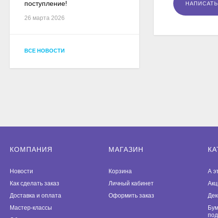
поступление!
26 марта 2026
ВСЕ НОВОСТИ
КОМПАНИЯ
МАГАЗИН
КА
Новости
Корзина
А э
Как сделать заказ
Личный кабинет
Акц
Доставка и оплата
Оформить заказ
Дек
Мастер-классы
Бум
под