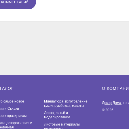
ТАЛОГ
О КОМПАН
то самое новое
Миниатюра, изготовление
Декор Дома
, то
кукол, румбоксы, макеты
ии и Скидки
© 2026
Лепка, литьё и
ор к праздникам
моделирование
ага декоративная и
Листовые материалы
елочная
поделочные