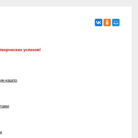
творческих успехов!
ик-кашпо
.
тами
.
м
.