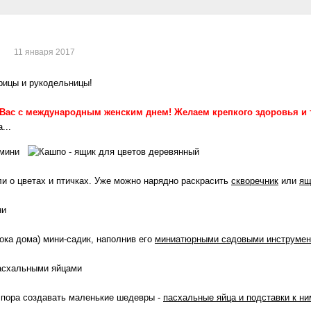
11 января 2017
рицы и рукодельницы!
Вас с международным женским днем! Желаем крепкого здоровья и 
...
и о цветах и птичках. Уже можно нарядно раскрасить
скворечник
или
ящ
ока дома) мини-садик, наполнив его
миниатюрными садовыми инструмен
 пора создавать маленькие шедевры -
пасхальные яйца и подставки к ни