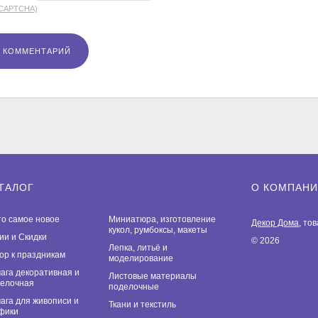
(CAPTCHA)
ТАЛОГ
О КОМПАН
то самое новое
Миниатюра, изготовление
Декор Дома
, то
кукол, румбоксы, макеты
ии и Скидки
© 2026
Лепка, литьё и
ор к праздникам
моделирование
ага декоративная и
Листовые материалы
елочная
поделочные
ага для живописи и
Ткани и текстиль
фики